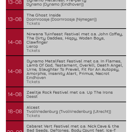
13-08
Dynamo (Dynamo (Eindhoven))
The Ghost Inside
13-08
Doornroosje (Doornroosje (Nijmegen))
Tickets
Nirwana Tuinfeest Festival met o.a. John Coffey,
The Dirty Daddies, Hiqpy, Wodan Boys,
14-08
Clawfinger
Lierop
Tickets
Dynamo MetalFest Festival met o.a. In Flames,
Lamb Of God, Testament, Overkill, Death Angel,
Urne, Slaughter To Prevail, Fit For An Autopsy,
14-08
Amorphis, Insanity Alert, Primus, Necrot
Eindhoven
Tickets
Zeeltje Rock Festival met o.a. Up The Irons
14-08
Deest
Alcest
18-08
TivoliVredenburg (TivoliVredenburg (Utrecht))
Tickets
Cabaret Vert Festival met o.a. Nick Cave & the
Bad Seeds, Deftones, Body Count feat. Ice-T