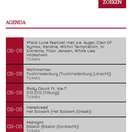
ZOEKEN
AGENDA
M'era Luna Festival met o.a. Auger, Clan Of
Xymox, Xandria, Within Temptation, In
08-08
Extremo, Floor Jansen, White Lies
Hildesheim
Tickets
Wolfmother
08-08
TivoliVredenburg (TivoliVredenburg (Utrecht))
Tickets
Body Count ft. Ice-T
08-08
013 (013 (Tilburg))
Tickets
Hatebreed
09-08
Het Bolwerk (Het Bolwerk (Sneek))
Midnight
09-08
Bibelot (Bibelot (Dordrecht))
Tickets