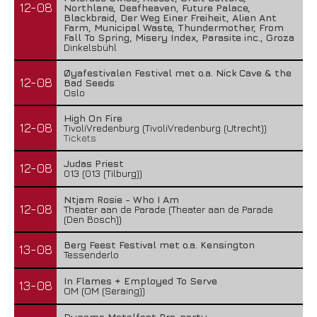
12-08
Northlane, Deafheaven, Future Palace,
Blackbraid, Der Weg Einer Freiheit, Alien Ant
Farm, Municipal Waste, Thundermother, From
Fall To Spring, Misery Index, Parasite inc., Groza
Dinkelsbühl
Øyafestivalen Festival met o.a. Nick Cave & the
12-08
Bad Seeds
Oslo
High On Fire
12-08
TivoliVredenburg (TivoliVredenburg (Utrecht))
Tickets
Judas Priest
12-08
013 (013 (Tilburg))
Ntjam Rosie - Who I Am
12-08
Theater aan de Parade (Theater aan de Parade
(Den Bosch))
Berg Feest Festival met o.a. Kensington
13-08
Tessenderlo
In Flames + Employed To Serve
13-08
OM (OM (Seraing))
Dynamo Metalfest Pre-party