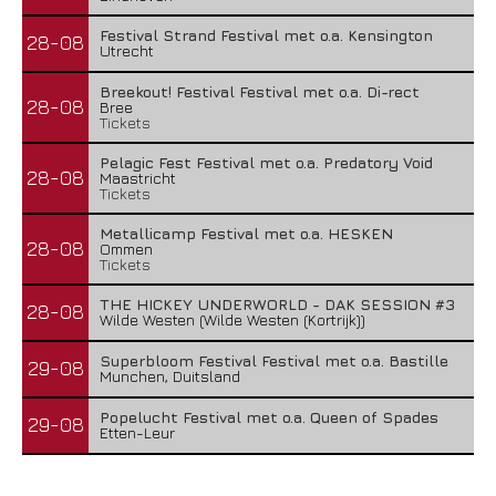
Festival Strand Festival met o.a. Kensington
28-08
Utrecht
Breekout! Festival Festival met o.a. Di-rect
28-08
Bree
Tickets
Pelagic Fest Festival met o.a. Predatory Void
28-08
Maastricht
Tickets
Metallicamp Festival met o.a. HESKEN
28-08
Ommen
Tickets
THE HICKEY UNDERWORLD - DAK SESSION #3
28-08
Wilde Westen (Wilde Westen (Kortrijk))
Superbloom Festival Festival met o.a. Bastille
29-08
Munchen, Duitsland
Popelucht Festival met o.a. Queen of Spades
29-08
Etten-Leur