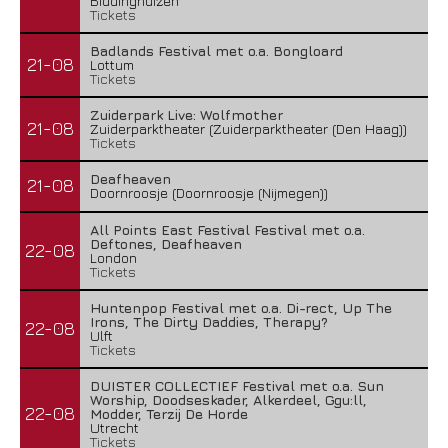
Biddinghuizen
Tickets
Badlands Festival met o.a. Bongloard
21-08
Lottum
Tickets
Zuiderpark Live: Wolfmother
21-08
Zuiderparktheater (Zuiderparktheater (Den Haag))
Tickets
Deafheaven
21-08
Doornroosje (Doornroosje (Nijmegen))
All Points East Festival Festival met o.a.
Deftones, Deafheaven
22-08
London
Tickets
Huntenpop Festival met o.a. Di-rect, Up The
Irons, The Dirty Daddies, Therapy?
22-08
Ulft
Tickets
DUISTER COLLECTIEF Festival met o.a. Sun
Worship, Doodseskader, Alkerdeel, Ggu:ll,
22-08
Modder, Terzij De Horde
Utrecht
Tickets