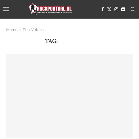
Home
»
The Velcro
TAG:
THE VELCRO