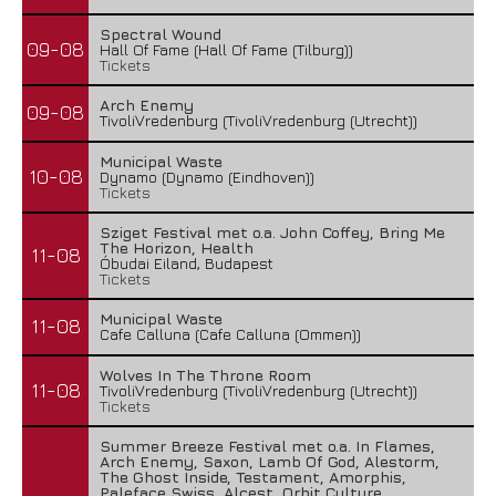
Spectral Wound
09-08
Hall Of Fame (Hall Of Fame (Tilburg))
Tickets
Arch Enemy
09-08
TivoliVredenburg (TivoliVredenburg (Utrecht))
Municipal Waste
10-08
Dynamo (Dynamo (Eindhoven))
Tickets
Sziget Festival met o.a. John Coffey, Bring Me
The Horizon, Health
11-08
Óbudai Eiland, Budapest
Tickets
Municipal Waste
11-08
Cafe Calluna (Cafe Calluna (Ommen))
Wolves In The Throne Room
11-08
TivoliVredenburg (TivoliVredenburg (Utrecht))
Tickets
Summer Breeze Festival met o.a. In Flames,
Arch Enemy, Saxon, Lamb Of God, Alestorm,
The Ghost Inside, Testament, Amorphis,
Paleface Swiss, Alcest, Orbit Culture,