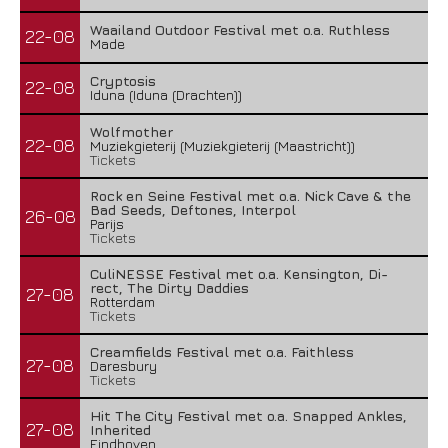
Waailand Outdoor Festival met o.a. Ruthless
22-08
Made
Cryptosis
22-08
Iduna (Iduna (Drachten))
Wolfmother
22-08
Muziekgieterij (Muziekgieterij (Maastricht))
Tickets
Rock en Seine Festival met o.a. Nick Cave & the
Bad Seeds, Deftones, Interpol
26-08
Parijs
Tickets
CuliNESSE Festival met o.a. Kensington, Di-
rect, The Dirty Daddies
27-08
Rotterdam
Tickets
Creamfields Festival met o.a. Faithless
27-08
Daresbury
Tickets
Hit The City Festival met o.a. Snapped Ankles,
27-08
Inherited
Eindhoven