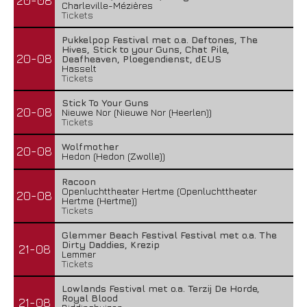
20-08
Charleville-Mézières
Tickets
Pukkelpop Festival met o.a. Deftones, The
Hives, Stick to your Guns, Chat Pile,
20-08
Deafheaven, Ploegendienst, dEUS
Hasselt
Tickets
Stick To Your Guns
20-08
Nieuwe Nor (Nieuwe Nor (Heerlen))
Tickets
Wolfmother
20-08
Hedon (Hedon (Zwolle))
Racoon
Openluchttheater Hertme (Openluchttheater
20-08
Hertme (Hertme))
Tickets
Glemmer Beach Festival Festival met o.a. The
Dirty Daddies, Krezip
21-08
Lemmer
Tickets
Lowlands Festival met o.a. Terzij De Horde,
Royal Blood
21-08