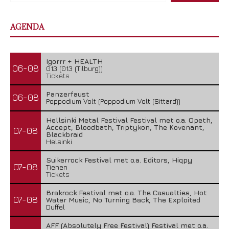
AGENDA
Igorrr + HEALTH
06-08
013 (013 (Tilburg))
Tickets
Panzerfaust
06-08
Poppodium Volt (Poppodium Volt (Sittard))
Hellsinki Metal Festival Festival met o.a. Opeth,
Accept, Bloodbath, Triptykon, The Kovenant,
07-08
Blackbraid
Helsinki
Suikerrock Festival met o.a. Editors, Hiqpy
07-08
Tienen
Tickets
Brakrock Festival met o.a. The Casualties, Hot
07-08
Water Music, No Turning Back, The Exploited
Duffel
AFF (Absolutely Free Festival) Festival met o.a.