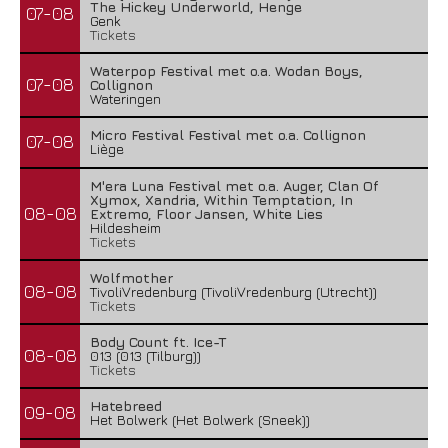
The Hickey Underworld, Henge
07-08
Genk
Tickets
Waterpop Festival met o.a. Wodan Boys,
07-08
Collignon
Wateringen
Micro Festival Festival met o.a. Collignon
07-08
Liège
M'era Luna Festival met o.a. Auger, Clan Of
Xymox, Xandria, Within Temptation, In
08-08
Extremo, Floor Jansen, White Lies
Hildesheim
Tickets
Wolfmother
08-08
TivoliVredenburg (TivoliVredenburg (Utrecht))
Tickets
Body Count ft. Ice-T
08-08
013 (013 (Tilburg))
Tickets
Hatebreed
09-08
Het Bolwerk (Het Bolwerk (Sneek))