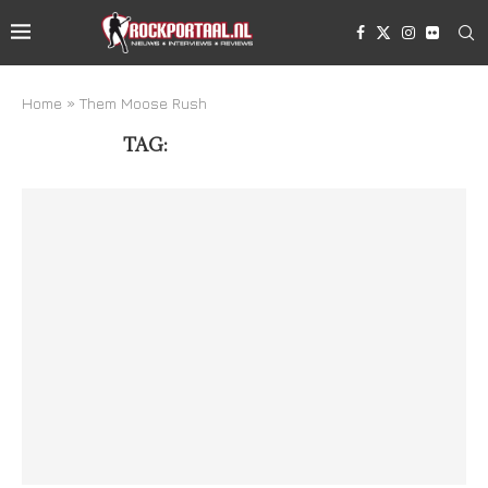
Home
»
Them Moose Rush
TAG:
THEM MOOSE RUSH