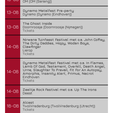
OM (OM (Seraing))
Dynamo Metalfest Pre-party
13-08
Dynamo (Dynamo (Eindhoven))
The Ghost Inside
13-08
Doornroosje (Doornroosje (Nijmegen))
Tickets
Nirwana Tuinfeest Festival met o.a. John Coffey,
The Dirty Daddies, Hiqpy, Wodan Boys,
14-08
Clawfinger
Lierop
Tickets
Dynamo MetalFest Festival met o.a. In Flames,
Lamb Of God, Testament, Overkill, Death Angel,
Urne, Slaughter To Prevail, Fit For An Autopsy,
14-08
Amorphis, Insanity Alert, Primus, Necrot
Eindhoven
Tickets
Zeeltje Rock Festival met o.a. Up The Irons
14-08
Deest
Alcest
18-08
TivoliVredenburg (TivoliVredenburg (Utrecht))
Tickets