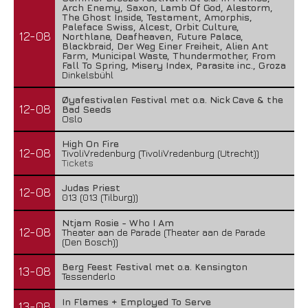
Arch Enemy, Saxon, Lamb Of God, Alestorm,
The Ghost Inside, Testament, Amorphis,
Paleface Swiss, Alcest, Orbit Culture,
12-08
Northlane, Deafheaven, Future Palace,
Blackbraid, Der Weg Einer Freiheit, Alien Ant
Farm, Municipal Waste, Thundermother, From
Fall To Spring, Misery Index, Parasite inc., Groza
Dinkelsbühl
Øyafestivalen Festival met o.a. Nick Cave & the
12-08
Bad Seeds
Oslo
High On Fire
12-08
TivoliVredenburg (TivoliVredenburg (Utrecht))
Tickets
Judas Priest
12-08
013 (013 (Tilburg))
Ntjam Rosie - Who I Am
12-08
Theater aan de Parade (Theater aan de Parade
(Den Bosch))
Berg Feest Festival met o.a. Kensington
13-08
Tessenderlo
In Flames + Employed To Serve
13-08