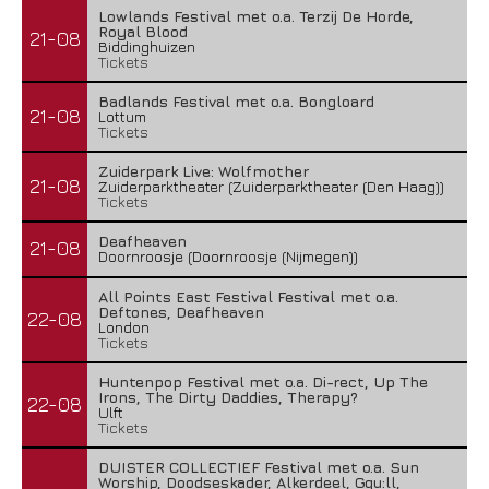
Lowlands Festival met o.a. Terzij De Horde,
Royal Blood
21-08
Biddinghuizen
Tickets
Badlands Festival met o.a. Bongloard
21-08
Lottum
Tickets
Zuiderpark Live: Wolfmother
21-08
Zuiderparktheater (Zuiderparktheater (Den Haag))
Tickets
Deafheaven
21-08
Doornroosje (Doornroosje (Nijmegen))
All Points East Festival Festival met o.a.
Deftones, Deafheaven
22-08
London
Tickets
Huntenpop Festival met o.a. Di-rect, Up The
Irons, The Dirty Daddies, Therapy?
22-08
Ulft
Tickets
DUISTER COLLECTIEF Festival met o.a. Sun
Worship, Doodseskader, Alkerdeel, Ggu:ll,