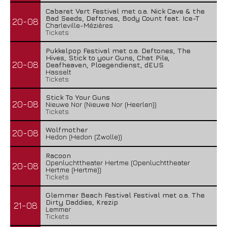
Cabaret Vert Festival met o.a. Nick Cave & the
Bad Seeds, Deftones, Body Count feat. Ice-T
20-08
Charleville-Mézières
Tickets
Pukkelpop Festival met o.a. Deftones, The
Hives, Stick to your Guns, Chat Pile,
20-08
Deafheaven, Ploegendienst, dEUS
Hasselt
Tickets
Stick To Your Guns
20-08
Nieuwe Nor (Nieuwe Nor (Heerlen))
Tickets
Wolfmother
20-08
Hedon (Hedon (Zwolle))
Racoon
Openluchttheater Hertme (Openluchttheater
20-08
Hertme (Hertme))
Tickets
Glemmer Beach Festival Festival met o.a. The
Dirty Daddies, Krezip
21-08
Lemmer
Tickets