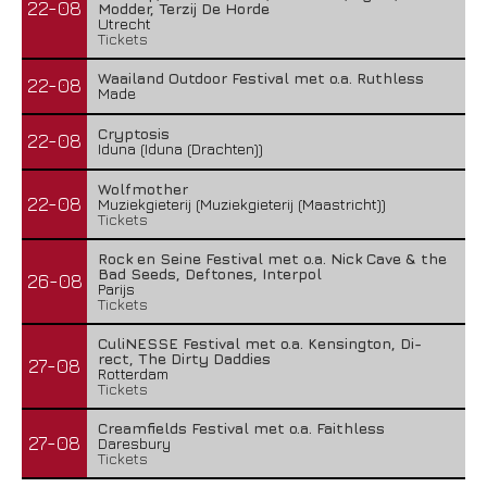
22-08
Modder, Terzij De Horde
Utrecht
Tickets
Waailand Outdoor Festival met o.a. Ruthless
22-08
Made
Cryptosis
22-08
Iduna (Iduna (Drachten))
Wolfmother
22-08
Muziekgieterij (Muziekgieterij (Maastricht))
Tickets
Rock en Seine Festival met o.a. Nick Cave & the
Bad Seeds, Deftones, Interpol
26-08
Parijs
Tickets
CuliNESSE Festival met o.a. Kensington, Di-
rect, The Dirty Daddies
27-08
Rotterdam
Tickets
Creamfields Festival met o.a. Faithless
27-08
Daresbury
Tickets