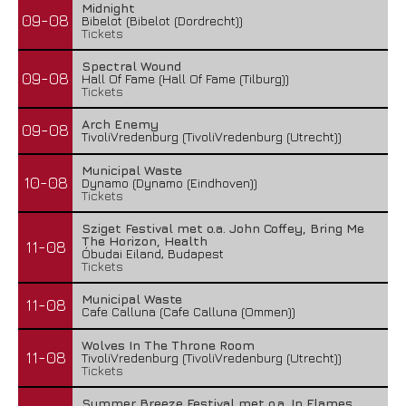
Midnight
09-08
Bibelot (Bibelot (Dordrecht))
Tickets
Spectral Wound
09-08
Hall Of Fame (Hall Of Fame (Tilburg))
Tickets
Arch Enemy
09-08
TivoliVredenburg (TivoliVredenburg (Utrecht))
Municipal Waste
10-08
Dynamo (Dynamo (Eindhoven))
Tickets
Sziget Festival met o.a. John Coffey, Bring Me
The Horizon, Health
11-08
Óbudai Eiland, Budapest
Tickets
Municipal Waste
11-08
Cafe Calluna (Cafe Calluna (Ommen))
Wolves In The Throne Room
11-08
TivoliVredenburg (TivoliVredenburg (Utrecht))
Tickets
Summer Breeze Festival met o.a. In Flames,