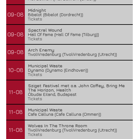
Midnight
09-08
Bibelot (Bibelot (Dordrecht))
Tickets
Spectral Wound
09-08
Hall Of Fame (Hall Of Fame (Tilburg))
Tickets
Arch Enemy
09-08
TivoliVredenburg (TivoliVredenburg (Utrecht))
Municipal Waste
10-08
Dynamo (Dynamo (Eindhoven))
Tickets
Sziget Festival met o.a. John Coffey, Bring Me
The Horizon, Health
11-08
Óbudai Eiland, Budapest
Tickets
Municipal Waste
11-08
Cafe Calluna (Cafe Calluna (Ommen))
Wolves In The Throne Room
11-08
TivoliVredenburg (TivoliVredenburg (Utrecht))
Tickets