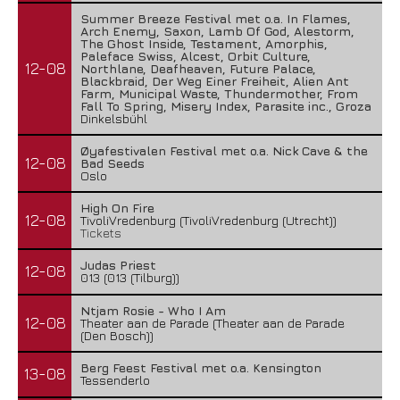
Summer Breeze Festival met o.a. In Flames,
Arch Enemy, Saxon, Lamb Of God, Alestorm,
The Ghost Inside, Testament, Amorphis,
Paleface Swiss, Alcest, Orbit Culture,
12-08
Northlane, Deafheaven, Future Palace,
Blackbraid, Der Weg Einer Freiheit, Alien Ant
Farm, Municipal Waste, Thundermother, From
Fall To Spring, Misery Index, Parasite inc., Groza
Dinkelsbühl
Øyafestivalen Festival met o.a. Nick Cave & the
12-08
Bad Seeds
Oslo
High On Fire
12-08
TivoliVredenburg (TivoliVredenburg (Utrecht))
Tickets
Judas Priest
12-08
013 (013 (Tilburg))
Ntjam Rosie - Who I Am
12-08
Theater aan de Parade (Theater aan de Parade
(Den Bosch))
Berg Feest Festival met o.a. Kensington
13-08
Tessenderlo