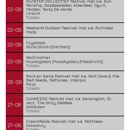
DUISTER COLLECTIEF Festival met o.a. Sun
Worship, Doodseskader, Alkerdeel, Ggu:ll,
22-08
Modder, Terzij De Horde
Utrecht
Tickets
Waailand Outdoor Festival met o.a. Ruthless
22-08
Made
Cryptosis
22-08
Iduna (Iduna (Drachten))
Wolfmother
22-08
Muziekgieterij (Muziekgieterij (Maastricht))
Tickets
Rock en Seine Festival met o.a. Nick Cave & the
Bad Seeds, Deftones, Interpol
26-08
Parijs
Tickets
CuliNESSE Festival met o.a. Kensington, Di-
rect, The Dirty Daddies
27-08
Rotterdam
Tickets
Creamfields Festival met o.a. Faithless
27-08
Daresbury
Tickets