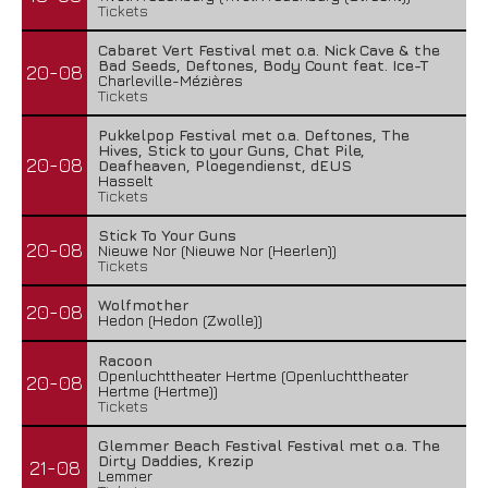
Tickets
Cabaret Vert Festival met o.a. Nick Cave & the
Bad Seeds, Deftones, Body Count feat. Ice-T
20-08
Charleville-Mézières
Tickets
Pukkelpop Festival met o.a. Deftones, The
Hives, Stick to your Guns, Chat Pile,
20-08
Deafheaven, Ploegendienst, dEUS
Hasselt
Tickets
Stick To Your Guns
20-08
Nieuwe Nor (Nieuwe Nor (Heerlen))
Tickets
Wolfmother
20-08
Hedon (Hedon (Zwolle))
Racoon
Openluchttheater Hertme (Openluchttheater
20-08
Hertme (Hertme))
Tickets
Glemmer Beach Festival Festival met o.a. The
Dirty Daddies, Krezip
21-08
Lemmer