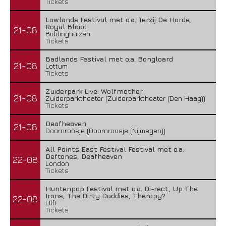
Tickets
Lowlands Festival met o.a. Terzij De Horde,
Royal Blood
21-08
Biddinghuizen
Tickets
Badlands Festival met o.a. Bongloard
21-08
Lottum
Tickets
Zuiderpark Live: Wolfmother
21-08
Zuiderparktheater (Zuiderparktheater (Den Haag))
Tickets
Deafheaven
21-08
Doornroosje (Doornroosje (Nijmegen))
All Points East Festival Festival met o.a.
Deftones, Deafheaven
22-08
London
Tickets
Huntenpop Festival met o.a. Di-rect, Up The
Irons, The Dirty Daddies, Therapy?
22-08
Ulft
Tickets