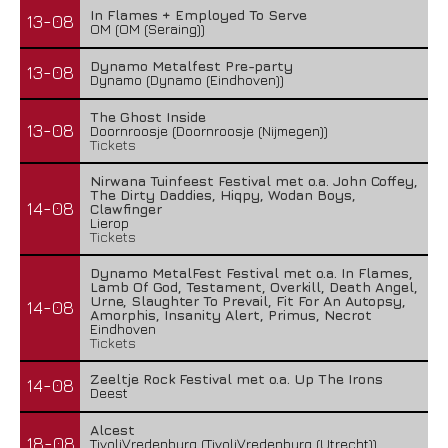
In Flames + Employed To Serve
13-08
OM (OM (Seraing))
Dynamo Metalfest Pre-party
13-08
Dynamo (Dynamo (Eindhoven))
The Ghost Inside
13-08
Doornroosje (Doornroosje (Nijmegen))
Tickets
Nirwana Tuinfeest Festival met o.a. John Coffey,
The Dirty Daddies, Hiqpy, Wodan Boys,
14-08
Clawfinger
Lierop
Tickets
Dynamo MetalFest Festival met o.a. In Flames,
Lamb Of God, Testament, Overkill, Death Angel,
Urne, Slaughter To Prevail, Fit For An Autopsy,
14-08
Amorphis, Insanity Alert, Primus, Necrot
Eindhoven
Tickets
Zeeltje Rock Festival met o.a. Up The Irons
14-08
Deest
Alcest
18-08
TivoliVredenburg (TivoliVredenburg (Utrecht))