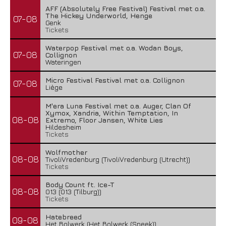
AFF (Absolutely Free Festival) Festival met o.a.
The Hickey Underworld, Henge
07-08
Genk
Tickets
Waterpop Festival met o.a. Wodan Boys,
07-08
Collignon
Wateringen
Micro Festival Festival met o.a. Collignon
07-08
Liège
M'era Luna Festival met o.a. Auger, Clan Of
Xymox, Xandria, Within Temptation, In
08-08
Extremo, Floor Jansen, White Lies
Hildesheim
Tickets
Wolfmother
08-08
TivoliVredenburg (TivoliVredenburg (Utrecht))
Tickets
Body Count ft. Ice-T
08-08
013 (013 (Tilburg))
Tickets
Hatebreed
09-08
Het Bolwerk (Het Bolwerk (Sneek))