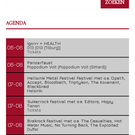
ZOEKEN
AGENDA
Igorrr + HEALTH
06-08
013 (013 (Tilburg))
Tickets
Panzerfaust
06-08
Poppodium Volt (Poppodium Volt (Sittard))
Hellsinki Metal Festival Festival met o.a. Opeth,
Accept, Bloodbath, Triptykon, The Kovenant,
07-08
Blackbraid
Helsinki
Suikerrock Festival met o.a. Editors, Hiqpy
07-08
Tienen
Tickets
Brakrock Festival met o.a. The Casualties, Hot
07-08
Water Music, No Turning Back, The Exploited
Duffel