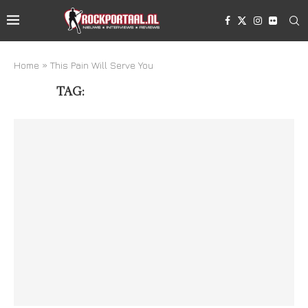
Home
»
This Pain Will Serve You
TAG:
THIS PAIN WILL SERVE YOU