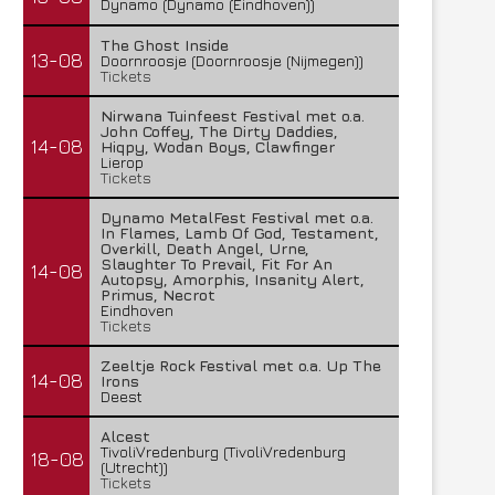
Dynamo (Dynamo (Eindhoven))
The Ghost Inside
13-08
Doornroosje (Doornroosje (Nijmegen))
Tickets
Nirwana Tuinfeest Festival met o.a.
John Coffey, The Dirty Daddies,
14-08
Hiqpy, Wodan Boys, Clawfinger
Lierop
Tickets
Dynamo MetalFest Festival met o.a.
In Flames, Lamb Of God, Testament,
Overkill, Death Angel, Urne,
Slaughter To Prevail, Fit For An
14-08
Autopsy, Amorphis, Insanity Alert,
Primus, Necrot
Eindhoven
Tickets
Zeeltje Rock Festival met o.a. Up The
14-08
Irons
Deest
Alcest
TivoliVredenburg (TivoliVredenburg
18-08
(Utrecht))
Tickets