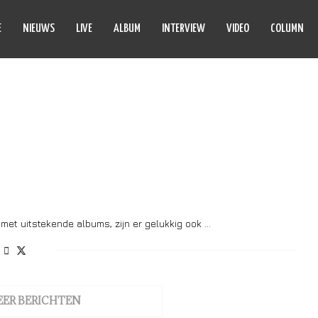
E
NIEUWS
LIVE
ALBUM
INTERVIEW
VIDEO
COLUMN
HRAHMETAL
 met uitstekende albums, zijn er gelukkig ook …
EER BERICHTEN