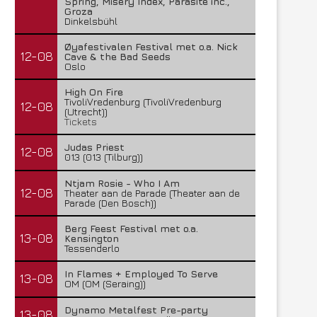
Spring, Misery Index, Parasite inc.,
Groza
Dinkelsbühl
Øyafestivalen Festival met o.a. Nick
12-08
Cave & the Bad Seeds
Oslo
High On Fire
TivoliVredenburg (TivoliVredenburg
12-08
(Utrecht))
Tickets
Judas Priest
12-08
013 (013 (Tilburg))
Ntjam Rosie - Who I Am
12-08
Theater aan de Parade (Theater aan de
Parade (Den Bosch))
Berg Feest Festival met o.a.
13-08
Kensington
Tessenderlo
In Flames + Employed To Serve
13-08
OM (OM (Seraing))
Dynamo Metalfest Pre-party
13-08