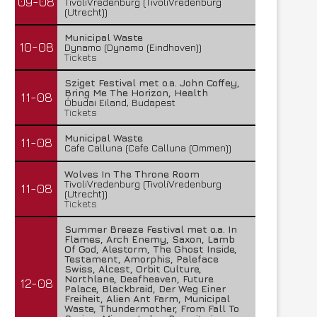
09-08
TivoliVredenburg (TivoliVredenburg
(Utrecht))
Municipal Waste
10-08
Dynamo (Dynamo (Eindhoven))
Tickets
Sziget Festival met o.a. John Coffey,
Bring Me The Horizon, Health
11-08
Óbudai Eiland, Budapest
Tickets
Municipal Waste
11-08
Cafe Calluna (Cafe Calluna (Ommen))
Wolves In The Throne Room
TivoliVredenburg (TivoliVredenburg
11-08
(Utrecht))
Tickets
Summer Breeze Festival met o.a. In
Flames, Arch Enemy, Saxon, Lamb
Of God, Alestorm, The Ghost Inside,
Testament, Amorphis, Paleface
Swiss, Alcest, Orbit Culture,
Northlane, Deafheaven, Future
12-08
Palace, Blackbraid, Der Weg Einer
Freiheit, Alien Ant Farm, Municipal
Waste, Thundermother, From Fall To