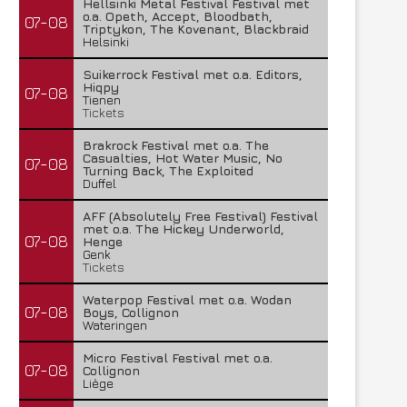
Hellsinki Metal Festival Festival met
o.a. Opeth, Accept, Bloodbath,
07-08
Triptykon, The Kovenant, Blackbraid
Helsinki
Suikerrock Festival met o.a. Editors,
Hiqpy
07-08
Tienen
Tickets
Brakrock Festival met o.a. The
Casualties, Hot Water Music, No
07-08
Turning Back, The Exploited
Duffel
AFF (Absolutely Free Festival) Festival
met o.a. The Hickey Underworld,
07-08
Henge
Genk
Tickets
Waterpop Festival met o.a. Wodan
07-08
Boys, Collignon
Wateringen
Micro Festival Festival met o.a.
07-08
Collignon
Liège