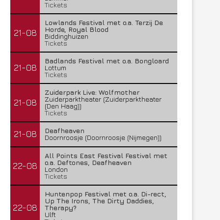
Tickets
Lowlands Festival met o.a. Terzij De
Horde, Royal Blood
21-08
Biddinghuizen
Tickets
Badlands Festival met o.a. Bongloard
21-08
Lottum
Tickets
Zuiderpark Live: Wolfmother
Zuiderparktheater (Zuiderparktheater
21-08
(Den Haag))
Tickets
Deafheaven
21-08
Doornroosje (Doornroosje (Nijmegen))
All Points East Festival Festival met
o.a. Deftones, Deafheaven
22-08
London
Tickets
Huntenpop Festival met o.a. Di-rect,
Up The Irons, The Dirty Daddies,
22-08
Therapy?
Ulft