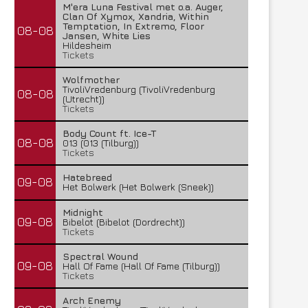
M'era Luna Festival met o.a. Auger,
Clan Of Xymox, Xandria, Within
Temptation, In Extremo, Floor
08-08
Jansen, White Lies
Hildesheim
Tickets
Wolfmother
TivoliVredenburg (TivoliVredenburg
08-08
(Utrecht))
Tickets
Body Count ft. Ice-T
08-08
013 (013 (Tilburg))
Tickets
Hatebreed
09-08
Het Bolwerk (Het Bolwerk (Sneek))
Midnight
09-08
Bibelot (Bibelot (Dordrecht))
Tickets
Spectral Wound
09-08
Hall Of Fame (Hall Of Fame (Tilburg))
Tickets
Arch Enemy