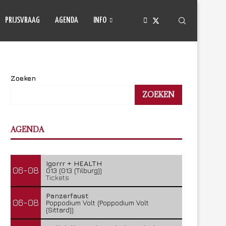
PRIJSVRAAG
AGENDA
INFO
Zoeken
ZOEKEN
AGENDA
Igorrr + HEALTH
06-08
013 (013 (Tilburg))
Tickets
Panzerfaust
06-08
Poppodium Volt (Poppodium Volt
(Sittard))