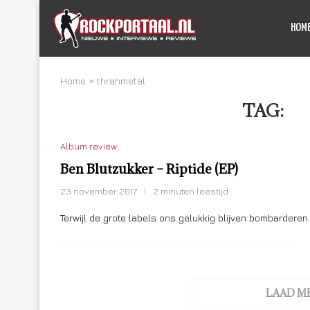
HOM
Home
»
thrahmetal
TAG:
T
Album review
Ben Blutzukker – Riptide (EP)
23 november 2017
2 minuten leestijd
Terwijl de grote labels ons gelukkig blijven bombarderen
LAAD M