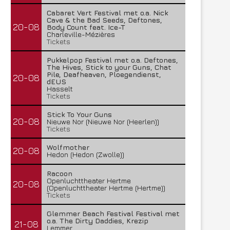
Cabaret Vert Festival met o.a. Nick
Cave & the Bad Seeds, Deftones,
20-08
Body Count feat. Ice-T
Charleville-Mézières
Tickets
Pukkelpop Festival met o.a. Deftones,
The Hives, Stick to your Guns, Chat
Pile, Deafheaven, Ploegendienst,
20-08
dEUS
Hasselt
Tickets
Stick To Your Guns
20-08
Nieuwe Nor (Nieuwe Nor (Heerlen))
Tickets
Wolfmother
20-08
Hedon (Hedon (Zwolle))
Racoon
Openluchttheater Hertme
20-08
(Openluchttheater Hertme (Hertme))
Tickets
Glemmer Beach Festival Festival met
o.a. The Dirty Daddies, Krezip
21-08
Lemmer