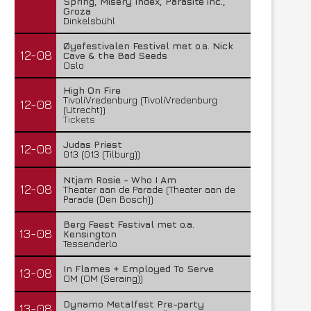
Spring, Misery Index, Parasite inc.,
Groza
Dinkelsbühl
Øyafestivalen Festival met o.a. Nick
12-08
Cave & the Bad Seeds
Oslo
High On Fire
TivoliVredenburg (TivoliVredenburg
12-08
(Utrecht))
Tickets
Judas Priest
12-08
013 (013 (Tilburg))
Ntjam Rosie - Who I Am
12-08
Theater aan de Parade (Theater aan de
Parade (Den Bosch))
Berg Feest Festival met o.a.
13-08
Kensington
Tessenderlo
In Flames + Employed To Serve
13-08
OM (OM (Seraing))
Dynamo Metalfest Pre-party
13-08