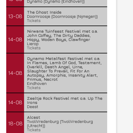
Dynamo (Dynamo (Eindhoven))
The Ghost Inside
13-08
Doornroosje (Doornroosje (Nijmegen))
Tickets
Nirwana Tuinfeest Festival met o.a.
John Coffey, The Dirty Daddies,
14-08
Hiqpy, Wodan Boys, Clawfinger
Lierop
Tickets
Dynamo MetalFest Festival met o.a.
In Flames, Lamb Of God, Testament,
Overkill, Death Angel, Urne,
Slaughter To Prevail, Fit For An
14-08
Autopsy, Amorphis, Insanity Alert,
Primus, Necrot
Eindhoven
Tickets
Zeeltje Rock Festival met o.a. Up The
14-08
Irons
Deest
Alcest
TivoliVredenburg (TivoliVredenburg
18-08
(Utrecht))
Tickets