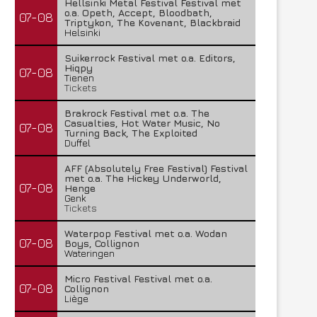
Hellsinki Metal Festival Festival met
o.a. Opeth, Accept, Bloodbath,
07-08
Triptykon, The Kovenant, Blackbraid
Helsinki
Suikerrock Festival met o.a. Editors,
Hiqpy
07-08
Tienen
Tickets
Brakrock Festival met o.a. The
Casualties, Hot Water Music, No
07-08
Turning Back, The Exploited
Duffel
AFF (Absolutely Free Festival) Festival
met o.a. The Hickey Underworld,
07-08
Henge
Genk
Tickets
Waterpop Festival met o.a. Wodan
07-08
Boys, Collignon
Wateringen
Micro Festival Festival met o.a.
07-08
Collignon
Liège