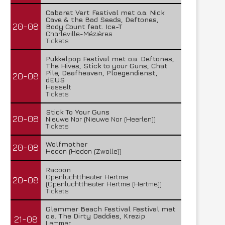
Cabaret Vert Festival met o.a. Nick
Cave & the Bad Seeds, Deftones,
20-08
Body Count feat. Ice-T
Charleville-Mézières
Tickets
Pukkelpop Festival met o.a. Deftones,
The Hives, Stick to your Guns, Chat
Pile, Deafheaven, Ploegendienst,
20-08
dEUS
Hasselt
Tickets
Stick To Your Guns
20-08
Nieuwe Nor (Nieuwe Nor (Heerlen))
Tickets
Wolfmother
20-08
Hedon (Hedon (Zwolle))
Racoon
Openluchttheater Hertme
20-08
(Openluchttheater Hertme (Hertme))
Tickets
Glemmer Beach Festival Festival met
o.a. The Dirty Daddies, Krezip
21-08
Lemmer