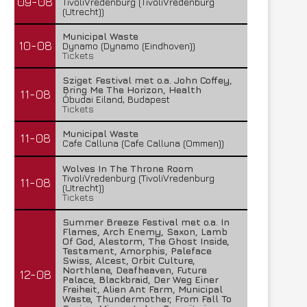
09-08
TivoliVredenburg (TivoliVredenburg
(Utrecht))
Municipal Waste
10-08
Dynamo (Dynamo (Eindhoven))
Tickets
Sziget Festival met o.a. John Coffey,
Bring Me The Horizon, Health
11-08
Óbudai Eiland, Budapest
Tickets
Municipal Waste
11-08
Cafe Calluna (Cafe Calluna (Ommen))
Wolves In The Throne Room
TivoliVredenburg (TivoliVredenburg
11-08
(Utrecht))
Tickets
Summer Breeze Festival met o.a. In
Flames, Arch Enemy, Saxon, Lamb
Of God, Alestorm, The Ghost Inside,
Testament, Amorphis, Paleface
Swiss, Alcest, Orbit Culture,
Northlane, Deafheaven, Future
12-08
Palace, Blackbraid, Der Weg Einer
Freiheit, Alien Ant Farm, Municipal
Waste, Thundermother, From Fall To