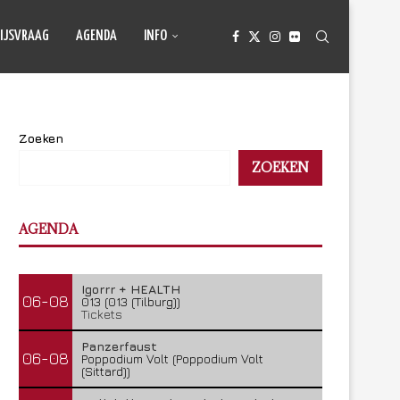
IJSVRAAG
AGENDA
INFO
Zoeken
ZOEKEN
AGENDA
Igorrr + HEALTH
06-08
013 (013 (Tilburg))
Tickets
Panzerfaust
06-08
Poppodium Volt (Poppodium Volt
(Sittard))