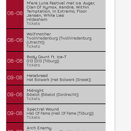
M'era Luna Festival met o.a. Auger,
Clan Of Xymox, Xandria, Within
Temptation, In Extremo, Floor
08-08
Jansen, White Lies
Hildesheim
Tickets
Wolfmother
TivoliVredenburg (TivoliVredenburg
08-08
(Utrecht))
Tickets
Body Count ft. Ice-T
08-08
013 (013 (Tilburg))
Tickets
Hatebreed
09-08
Het Bolwerk (Het Bolwerk (Sneek))
Midnight
09-08
Bibelot (Bibelot (Dordrecht))
Tickets
Spectral Wound
09-08
Hall Of Fame (Hall Of Fame (Tilburg))
Tickets
Arch Enemy