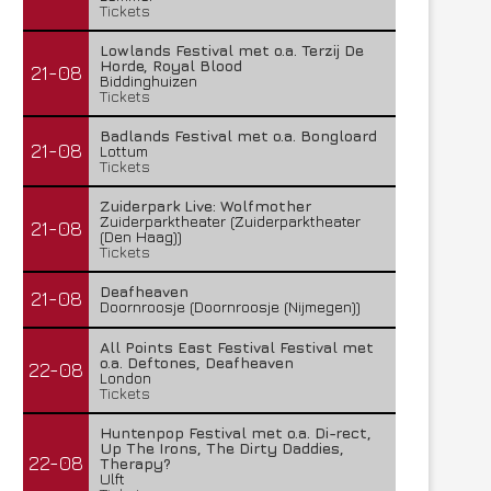
Tickets
Lowlands Festival met o.a. Terzij De
Horde, Royal Blood
21-08
Biddinghuizen
Tickets
Badlands Festival met o.a. Bongloard
21-08
Lottum
Tickets
Zuiderpark Live: Wolfmother
Zuiderparktheater (Zuiderparktheater
21-08
(Den Haag))
Tickets
Deafheaven
21-08
Doornroosje (Doornroosje (Nijmegen))
All Points East Festival Festival met
o.a. Deftones, Deafheaven
22-08
London
Tickets
Huntenpop Festival met o.a. Di-rect,
Up The Irons, The Dirty Daddies,
22-08
Therapy?
Ulft