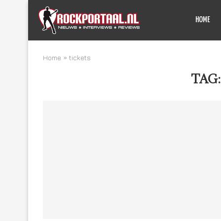
HOME
Home
»
tickets
TAG