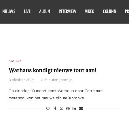
NIEUWS
LIVE
ALBUM
INTERVIEW
VIDEO
COLUMN
PR
:
TICKETS
Nieuws
Warhaus kondigt nieuwe tour aan!
3 oktober 2024
2 minuten leestijd
Op dinsdag 18 maart komt Warhaus naar Carré met
materiaal van het nieuwe album ‘Karaoke …