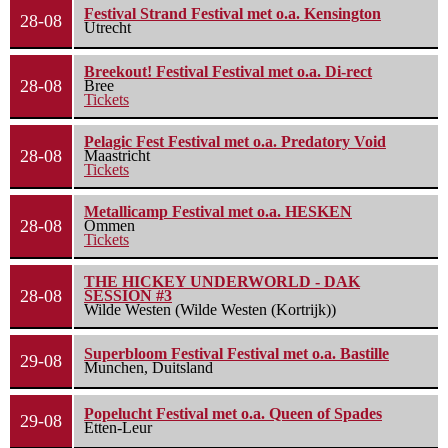
Festival Strand Festival met o.a. Kensington
28-08
Utrecht
Breekout! Festival Festival met o.a. Di-rect
28-08
Bree
Tickets
Pelagic Fest Festival met o.a. Predatory Void
28-08
Maastricht
Tickets
Metallicamp Festival met o.a. HESKEN
28-08
Ommen
Tickets
THE HICKEY UNDERWORLD - DAK
28-08
SESSION #3
Wilde Westen (Wilde Westen (Kortrijk))
Superbloom Festival Festival met o.a. Bastille
29-08
Munchen, Duitsland
Popelucht Festival met o.a. Queen of Spades
29-08
Etten-Leur