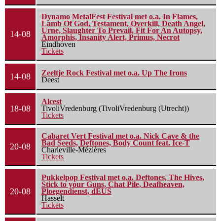
Dynamo MetalFest Festival met o.a. In Flames,
Lamb Of God, Testament, Overkill, Death Angel,
Urne, Slaughter To Prevail, Fit For An Autopsy,
14-08
Amorphis, Insanity Alert, Primus, Necrot
Eindhoven
Tickets
Zeeltje Rock Festival met o.a. Up The Irons
14-08
Deest
Alcest
18-08
TivoliVredenburg (TivoliVredenburg (Utrecht))
Tickets
Cabaret Vert Festival met o.a. Nick Cave & the
Bad Seeds, Deftones, Body Count feat. Ice-T
20-08
Charleville-Mézières
Tickets
Pukkelpop Festival met o.a. Deftones, The Hives,
Stick to your Guns, Chat Pile, Deafheaven,
20-08
Ploegendienst, dEUS
Hasselt
Tickets