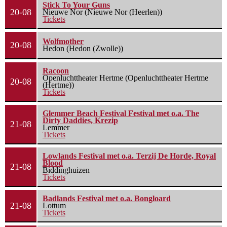
Stick To Your Guns
20-08
Nieuwe Nor (Nieuwe Nor (Heerlen))
Tickets
Wolfmother
20-08
Hedon (Hedon (Zwolle))
Racoon
Openluchttheater Hertme (Openluchttheater Hertme
20-08
(Hertme))
Tickets
Glemmer Beach Festival Festival met o.a. The
Dirty Daddies, Krezip
21-08
Lemmer
Tickets
Lowlands Festival met o.a. Terzij De Horde, Royal
Blood
21-08
Biddinghuizen
Tickets
Badlands Festival met o.a. Bongloard
21-08
Lottum
Tickets