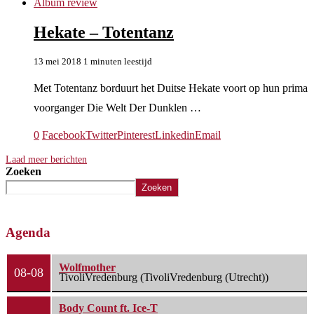
Album review
Hekate – Totentanz
13 mei 2018
1 minuten leestijd
Met Totentanz borduurt het Duitse Hekate voort op hun prima
voorganger Die Welt Der Dunklen …
0
Facebook
Twitter
Pinterest
Linkedin
Email
Laad meer berichten
Zoeken
Zoeken
Agenda
Wolfmother
08-08
TivoliVredenburg (TivoliVredenburg (Utrecht))
Body Count ft. Ice-T