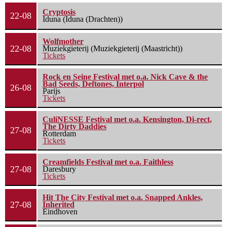
Cryptosis
22-08
Iduna (Iduna (Drachten))
Wolfmother
22-08
Muziekgieterij (Muziekgieterij (Maastricht))
Tickets
Rock en Seine Festival met o.a. Nick Cave & the
Bad Seeds, Deftones, Interpol
26-08
Parijs
Tickets
CuliNESSE Festival met o.a. Kensington, Di-rect,
The Dirty Daddies
27-08
Rotterdam
Tickets
Creamfields Festival met o.a. Faithless
27-08
Daresbury
Tickets
Hit The City Festival met o.a. Snapped Ankles,
27-08
Inherited
Eindhoven