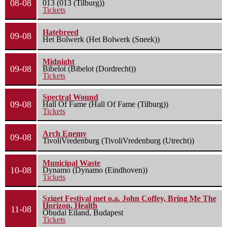
08-08
013 (013 (Tilburg))
Tickets
Hatebreed
09-08
Het Bolwerk (Het Bolwerk (Sneek))
Midnight
09-08
Bibelot (Bibelot (Dordrecht))
Tickets
Spectral Wound
09-08
Hall Of Fame (Hall Of Fame (Tilburg))
Tickets
Arch Enemy
09-08
TivoliVredenburg (TivoliVredenburg (Utrecht))
Municipal Waste
10-08
Dynamo (Dynamo (Eindhoven))
Tickets
Sziget Festival met o.a. John Coffey, Bring Me The
Horizon, Health
11-08
Óbudai Eiland, Budapest
Tickets