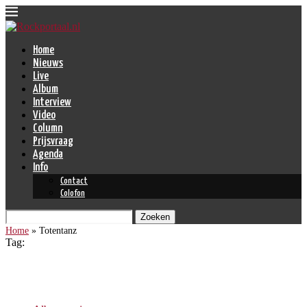
Home
Nieuws
Live
Album
Interview
Video
Column
Prijsvraag
Agenda
Info
Contact
Colofon
Zoeken
Home
»
Totentanz
Tag:
Totentanz