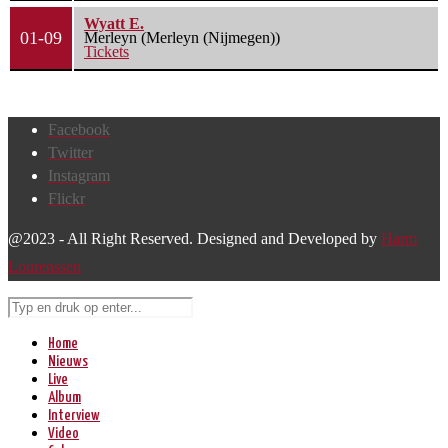
Wyatt E.
01-09
Merleyn (Merleyn (Nijmegen))
Tickets
Facebook
Twitter
Instagram
Flickr
@2023 - All Right Reserved. Designed and Developed by
Harm
Lourenssen
Home
Nieuws
Live
Album
Interview
Video