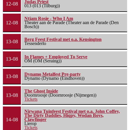
Judas Priest
12-08
013 (013 (Tilburg))
Ntjam Rosie - Who I Am
12-08
Theater aan de Parade (Theater aan de Parade (Den
Bosch))
Berg Feest Festival met o.a. Kensington
13-08
Tessenderlo
In Flames + Employed To Serve
13-08
OM (OM (Seraing))
Dynamo Metalfest Pre-party
13-08
Dynamo (Dynamo (Eindhoven))
The Ghost Inside
13-08
Doornroosje (Doornroosje (Nijmegen))
Tickets
Nirwana Tuinfeest Festival met o.a. John Coffey,
The Dirty Daddies, Hiqpy, Wodan Boys,
14-08
Clawfinger
Lierop
Tickets