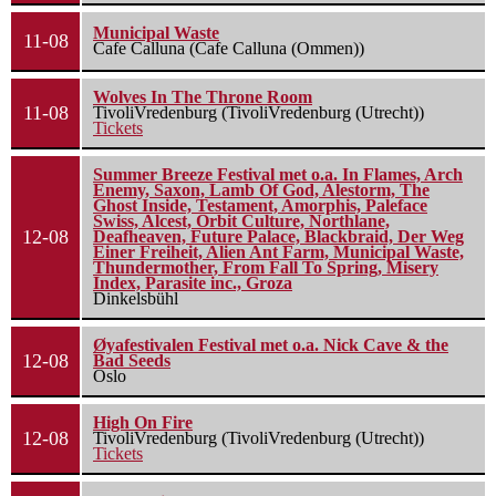
Municipal Waste
11-08
Cafe Calluna (Cafe Calluna (Ommen))
Wolves In The Throne Room
11-08
TivoliVredenburg (TivoliVredenburg (Utrecht))
Tickets
Summer Breeze Festival met o.a. In Flames, Arch
Enemy, Saxon, Lamb Of God, Alestorm, The
Ghost Inside, Testament, Amorphis, Paleface
Swiss, Alcest, Orbit Culture, Northlane,
12-08
Deafheaven, Future Palace, Blackbraid, Der Weg
Einer Freiheit, Alien Ant Farm, Municipal Waste,
Thundermother, From Fall To Spring, Misery
Index, Parasite inc., Groza
Dinkelsbühl
Øyafestivalen Festival met o.a. Nick Cave & the
12-08
Bad Seeds
Oslo
High On Fire
12-08
TivoliVredenburg (TivoliVredenburg (Utrecht))
Tickets