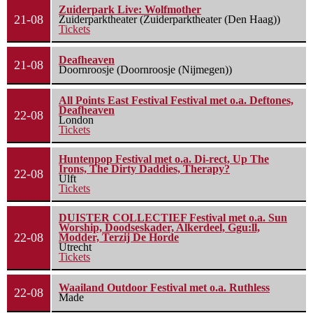
Zuiderpark Live: Wolfmother
21-08
Zuiderparktheater (Zuiderparktheater (Den Haag))
Tickets
Deafheaven
21-08
Doornroosje (Doornroosje (Nijmegen))
All Points East Festival Festival met o.a. Deftones,
Deafheaven
22-08
London
Tickets
Huntenpop Festival met o.a. Di-rect, Up The
Irons, The Dirty Daddies, Therapy?
22-08
Ulft
Tickets
DUISTER COLLECTIEF Festival met o.a. Sun
Worship, Doodseskader, Alkerdeel, Ggu:ll,
22-08
Modder, Terzij De Horde
Utrecht
Tickets
Waailand Outdoor Festival met o.a. Ruthless
22-08
Made