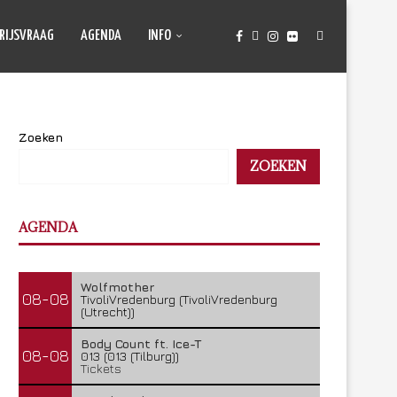
RIJSVRAAG
AGENDA
INFO
Zoeken
ZOEKEN
AGENDA
Wolfmother
08-08
TivoliVredenburg (TivoliVredenburg
(Utrecht))
Body Count ft. Ice-T
08-08
013 (013 (Tilburg))
Tickets