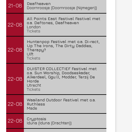
Deafheaven
21-08
Doornroosje (Doornroosje (Nijmegen))
All Points East Festival Festival met
o.a. Deftones, Deafheaven
22-08
London
Tickets
Huntenpop Festival met o.a. Di-rect,
Up The Irons, The Dirty Daddies,
22-08
Therapy?
Ulft
Tickets
DUISTER COLLECTIEF Festival met
o.a. Sun Worship, Doodseskader,
Alkerdeel, Ggu:ll, Modder, Terzij De
22-08
Horde
Utrecht
Tickets
Waailand Outdoor Festival met o.a.
22-08
Ruthless
Made
Cryptosis
22-08
Iduna (Iduna (Drachten))