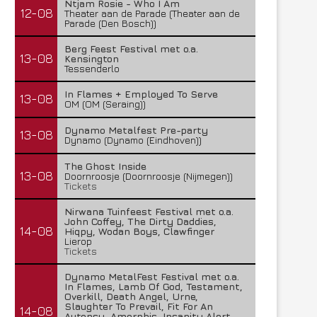
Ntjam Rosie - Who I Am
12-08
Theater aan de Parade (Theater aan de
Parade (Den Bosch))
Berg Feest Festival met o.a.
13-08
Kensington
Tessenderlo
In Flames + Employed To Serve
13-08
OM (OM (Seraing))
Dynamo Metalfest Pre-party
13-08
Dynamo (Dynamo (Eindhoven))
The Ghost Inside
13-08
Doornroosje (Doornroosje (Nijmegen))
Tickets
Nirwana Tuinfeest Festival met o.a.
John Coffey, The Dirty Daddies,
14-08
Hiqpy, Wodan Boys, Clawfinger
Lierop
Tickets
Dynamo MetalFest Festival met o.a.
In Flames, Lamb Of God, Testament,
Overkill, Death Angel, Urne,
Slaughter To Prevail, Fit For An
14-08
Autopsy, Amorphis, Insanity Alert,