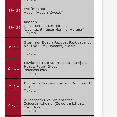
Wolfmother
20-08
Hedon (Hedon (Zwolle))
Racoon
Openluchttheater Hertme
20-08
(Openluchttheater Hertme (Hertme))
Tickets
Glemmer Beach Festival Festival met
o.a. The Dirty Daddies, Krezip
21-08
Lemmer
Tickets
Lowlands Festival met o.a. Terzij De
Horde, Royal Blood
21-08
Biddinghuizen
Tickets
Badlands Festival met o.a. Bongloard
21-08
Lottum
Tickets
Zuiderpark Live: Wolfmother
Zuiderparktheater (Zuiderparktheater
21-08
(Den Haag))
Tickets