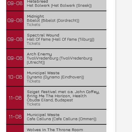
Hatebreed
09-08
Het Bolwerk (Het Bolwerk (Sneek))
Midnight
09-08
Bibelot (Bibelot (Dordrecht))
Tickets
Spectral Wound
09-08
Hall Of Fame (Hall Of Fame (Tilburg))
Tickets
Arch Enemy
09-08
TivoliVredenburg (TivoliVredenburg
(Utrecht))
Municipal Waste
10-08
Dynamo (Dynamo (Eindhoven))
Tickets
Sziget Festival met o.a. John Coffey,
Bring Me The Horizon, Health
11-08
Óbudai Eiland, Budapest
Tickets
Municipal Waste
11-08
Cafe Calluna (Cafe Calluna (Ommen))
Wolves In The Throne Room