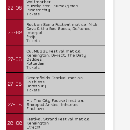
Wolfmother
Muziekgieterij (Muziekgieterij
22-08
(Maastricht))
Tickets
Rock en Seine Festival met o.a. Nick
Cave & the Bad Seeds, Deftones,
26-08
Interpol
Parijs
Tickets
CuliNESSE Festival met o.a.
Kensington, Di-rect, The Dirty
27-08
Daddies
Rotterdam
Tickets
Creamfields Festival met o.a.
Faithless
27-08
Daresbury
Tickets
Hit The City Festival met o.a.
27-08
Snapped Ankles, Inherited
Eindhoven
Festival Strand Festival met o.a.
28-08
Kensington
Utrecht