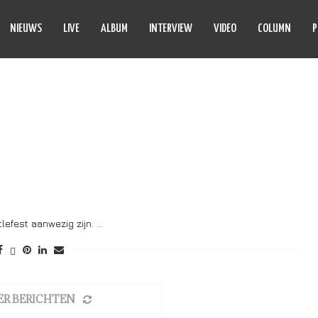
NIEUWS
LIVE
ALBUM
INTERVIEW
VIDEO
COLUMN
P
BAR DE MORTE
tlefest aanwezig zijn. …
ER BERICHTEN