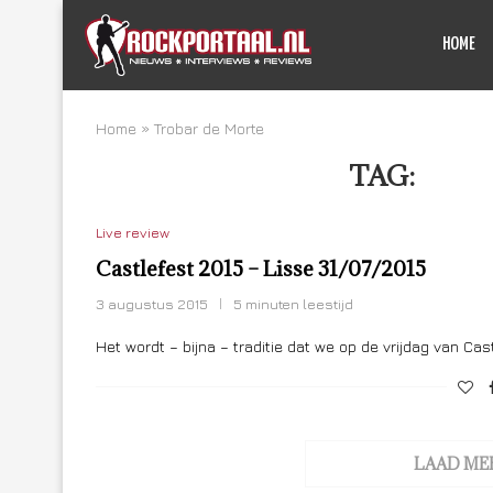
HOME
Home
»
Trobar de Morte
TAG:
TRO
Live review
Castlefest 2015 – Lisse 31/07/2015
3 augustus 2015
5 minuten leestijd
Het wordt – bijna – traditie dat we op de vrijdag van Cas
LAAD ME