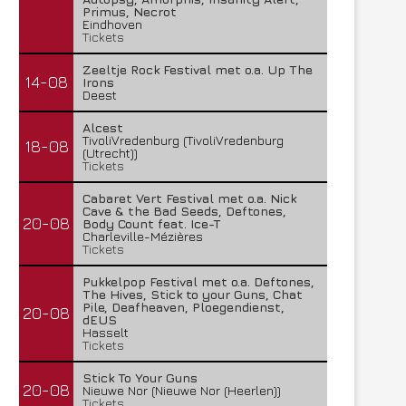
Primus, Necrot
Eindhoven
Tickets
Zeeltje Rock Festival met o.a. Up The
14-08
Irons
Deest
Alcest
TivoliVredenburg (TivoliVredenburg
18-08
(Utrecht))
Tickets
Cabaret Vert Festival met o.a. Nick
Cave & the Bad Seeds, Deftones,
20-08
Body Count feat. Ice-T
Charleville-Mézières
Tickets
Pukkelpop Festival met o.a. Deftones,
The Hives, Stick to your Guns, Chat
Pile, Deafheaven, Ploegendienst,
20-08
dEUS
Hasselt
Tickets
Stick To Your Guns
20-08
Nieuwe Nor (Nieuwe Nor (Heerlen))
Tickets