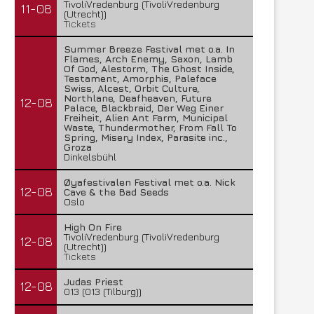
TivoliVredenburg (TivoliVredenburg
11-08
(Utrecht))
Tickets
Summer Breeze Festival met o.a. In
Flames, Arch Enemy, Saxon, Lamb
Of God, Alestorm, The Ghost Inside,
Testament, Amorphis, Paleface
Swiss, Alcest, Orbit Culture,
Northlane, Deafheaven, Future
12-08
Palace, Blackbraid, Der Weg Einer
Freiheit, Alien Ant Farm, Municipal
Waste, Thundermother, From Fall To
Spring, Misery Index, Parasite inc.,
Groza
Dinkelsbühl
Øyafestivalen Festival met o.a. Nick
12-08
Cave & the Bad Seeds
Oslo
High On Fire
TivoliVredenburg (TivoliVredenburg
12-08
(Utrecht))
Tickets
Judas Priest
12-08
013 (013 (Tilburg))