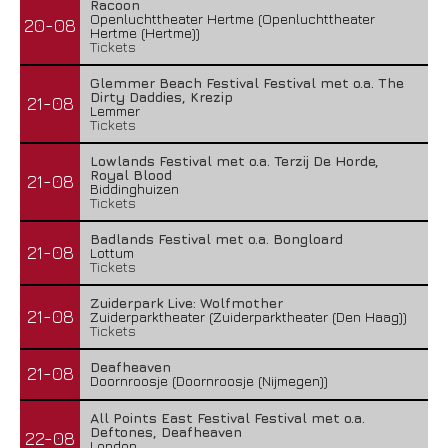
Racoon
Openluchttheater Hertme (Openluchttheater
20-08
Hertme (Hertme))
Tickets
Glemmer Beach Festival Festival met o.a. The
Dirty Daddies, Krezip
21-08
Lemmer
Tickets
Lowlands Festival met o.a. Terzij De Horde,
Royal Blood
21-08
Biddinghuizen
Tickets
Badlands Festival met o.a. Bongloard
21-08
Lottum
Tickets
Zuiderpark Live: Wolfmother
21-08
Zuiderparktheater (Zuiderparktheater (Den Haag))
Tickets
Deafheaven
21-08
Doornroosje (Doornroosje (Nijmegen))
All Points East Festival Festival met o.a.
Deftones, Deafheaven
22-08
London