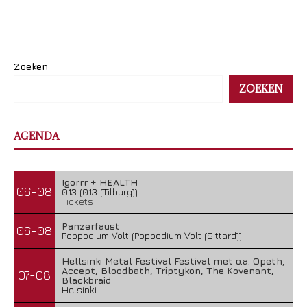
Zoeken
ZOEKEN
AGENDA
Igorrr + HEALTH
06-08
013 (013 (Tilburg))
Tickets
Panzerfaust
06-08
Poppodium Volt (Poppodium Volt (Sittard))
Hellsinki Metal Festival Festival met o.a. Opeth,
Accept, Bloodbath, Triptykon, The Kovenant,
07-08
Blackbraid
Helsinki