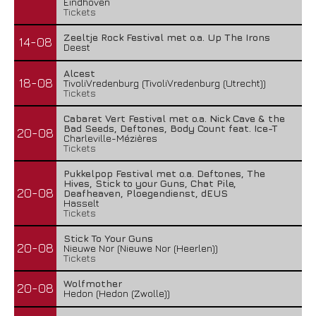
Eindhoven
Tickets
Zeeltje Rock Festival met o.a. Up The Irons
14-08
Deest
Alcest
18-08
TivoliVredenburg (TivoliVredenburg (Utrecht))
Tickets
Cabaret Vert Festival met o.a. Nick Cave & the
Bad Seeds, Deftones, Body Count feat. Ice-T
20-08
Charleville-Mézières
Tickets
Pukkelpop Festival met o.a. Deftones, The
Hives, Stick to your Guns, Chat Pile,
20-08
Deafheaven, Ploegendienst, dEUS
Hasselt
Tickets
Stick To Your Guns
20-08
Nieuwe Nor (Nieuwe Nor (Heerlen))
Tickets
Wolfmother
20-08
Hedon (Hedon (Zwolle))