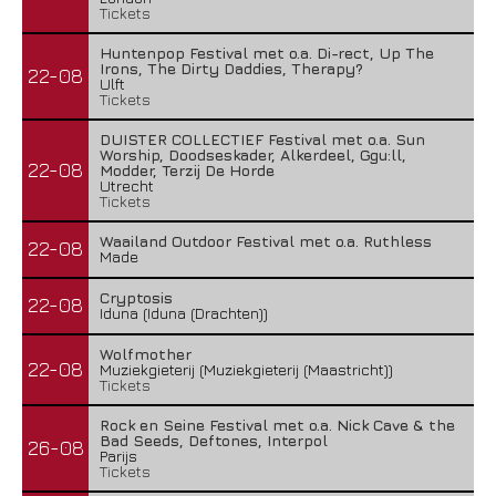
Tickets
Huntenpop Festival met o.a. Di-rect, Up The
Irons, The Dirty Daddies, Therapy?
22-08
Ulft
Tickets
DUISTER COLLECTIEF Festival met o.a. Sun
Worship, Doodseskader, Alkerdeel, Ggu:ll,
22-08
Modder, Terzij De Horde
Utrecht
Tickets
Waailand Outdoor Festival met o.a. Ruthless
22-08
Made
Cryptosis
22-08
Iduna (Iduna (Drachten))
Wolfmother
22-08
Muziekgieterij (Muziekgieterij (Maastricht))
Tickets
Rock en Seine Festival met o.a. Nick Cave & the
Bad Seeds, Deftones, Interpol
26-08
Parijs
Tickets