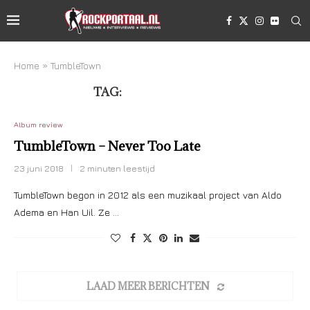
Home
»
TumbleTown
TAG:
TUMBLETOWN
Album review
TumbleTown – Never Too Late
23 juni 2018
2 minuten leestijd
TumbleTown begon in 2012 als een muzikaal project van Aldo
Adema en Han Uil. Ze …
LAAD MEER BERICHTEN