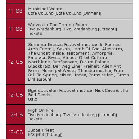
Municipal Waste
11-08
Cafe Calluna (Cafe Calluna (Ommen))
Wolves In The Throne Room
11-08
TivoliVredenburg (TivoliVredenburg (Utrecht))
Tickets
Summer Breeze Festival met o.a. In Flames,
Arch Enemy, Saxon, Lamb Of God, Alestorm,
The Ghost Inside, Testament, Amorphis,
Paleface Swiss, Alcest, Orbit Culture,
12-08
Northlane, Deafheaven, Future Palace,
Blackbraid, Der Weg Einer Freiheit, Alien Ant
Farm, Municipal Waste, Thundermother, From
Fall To Spring, Misery Index, Parasite inc., Groza
Dinkelsbühl
Øyafestivalen Festival met o.a. Nick Cave & the
12-08
Bad Seeds
Oslo
High On Fire
12-08
TivoliVredenburg (TivoliVredenburg (Utrecht))
Tickets
Judas Priest
12-08
013 (013 (Tilburg))