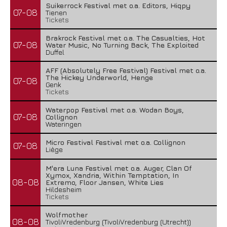
Suikerrock Festival met o.a. Editors, Hiqpy
07-08
Tienen
Tickets
Brakrock Festival met o.a. The Casualties, Hot
07-08
Water Music, No Turning Back, The Exploited
Duffel
AFF (Absolutely Free Festival) Festival met o.a.
The Hickey Underworld, Henge
07-08
Genk
Tickets
Waterpop Festival met o.a. Wodan Boys,
07-08
Collignon
Wateringen
Micro Festival Festival met o.a. Collignon
07-08
Liège
M'era Luna Festival met o.a. Auger, Clan Of
Xymox, Xandria, Within Temptation, In
08-08
Extremo, Floor Jansen, White Lies
Hildesheim
Tickets
Wolfmother
08-08
TivoliVredenburg (TivoliVredenburg (Utrecht))