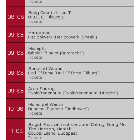
Tickets
Body Count ft. Ice-T
08-08
013 (013 (Tilburg))
Tickets
Hatebreed
09-08
Het Bolwerk (Het Bolwerk (Sneek))
Midnight
09-08
Bibelot (Bibelot (Dordrecht))
Tickets
Spectral Wound
09-08
Hall Of Fame (Hall Of Fame (Tilburg))
Tickets
Arch Enemy
09-08
TivoliVredenburg (TivoliVredenburg (Utrecht))
Municipal Waste
10-08
Dynamo (Dynamo (Eindhoven))
Tickets
Sziget Festival met o.a. John Coffey, Bring Me
The Horizon, Health
11-08
Óbudai Eiland, Budapest
Tickets