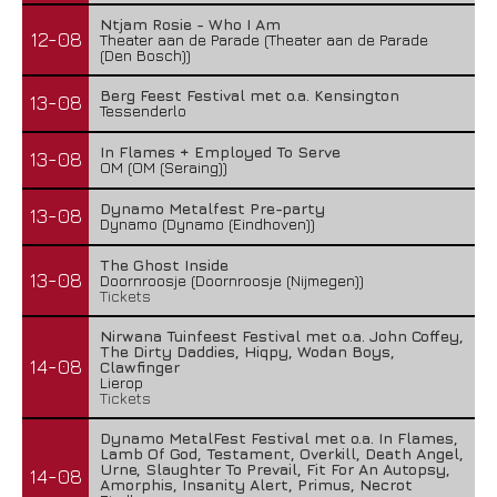
Ntjam Rosie - Who I Am
12-08
Theater aan de Parade (Theater aan de Parade
(Den Bosch))
Berg Feest Festival met o.a. Kensington
13-08
Tessenderlo
In Flames + Employed To Serve
13-08
OM (OM (Seraing))
Dynamo Metalfest Pre-party
13-08
Dynamo (Dynamo (Eindhoven))
The Ghost Inside
13-08
Doornroosje (Doornroosje (Nijmegen))
Tickets
Nirwana Tuinfeest Festival met o.a. John Coffey,
The Dirty Daddies, Hiqpy, Wodan Boys,
14-08
Clawfinger
Lierop
Tickets
Dynamo MetalFest Festival met o.a. In Flames,
Lamb Of God, Testament, Overkill, Death Angel,
Urne, Slaughter To Prevail, Fit For An Autopsy,
14-08
Amorphis, Insanity Alert, Primus, Necrot