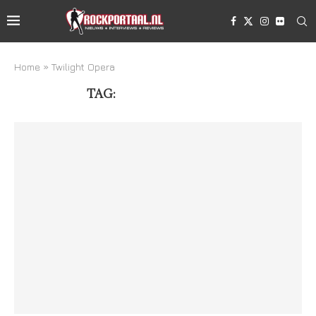
Home
»
Twilight Opera
TAG:
TWILIGHT OPERA