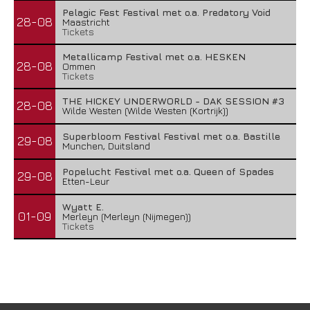
Pelagic Fest Festival met o.a. Predatory Void
28-08
Maastricht
Tickets
Metallicamp Festival met o.a. HESKEN
28-08
Ommen
Tickets
THE HICKEY UNDERWORLD - DAK SESSION #3
28-08
Wilde Westen (Wilde Westen (Kortrijk))
Superbloom Festival Festival met o.a. Bastille
29-08
Munchen, Duitsland
Popelucht Festival met o.a. Queen of Spades
29-08
Etten-Leur
Wyatt E.
01-09
Merleyn (Merleyn (Nijmegen))
Tickets