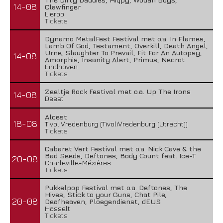
14-08
Clawfinger
Lierop
Tickets
Dynamo MetalFest Festival met o.a. In Flames,
Lamb Of God, Testament, Overkill, Death Angel,
Urne, Slaughter To Prevail, Fit For An Autopsy,
14-08
Amorphis, Insanity Alert, Primus, Necrot
Eindhoven
Tickets
Zeeltje Rock Festival met o.a. Up The Irons
14-08
Deest
Alcest
18-08
TivoliVredenburg (TivoliVredenburg (Utrecht))
Tickets
Cabaret Vert Festival met o.a. Nick Cave & the
Bad Seeds, Deftones, Body Count feat. Ice-T
20-08
Charleville-Mézières
Tickets
Pukkelpop Festival met o.a. Deftones, The
Hives, Stick to your Guns, Chat Pile,
20-08
Deafheaven, Ploegendienst, dEUS
Hasselt
Tickets