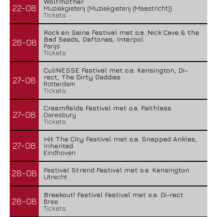
Wolfmother
22-08
Muziekgieterij (Muziekgieterij (Maastricht))
Tickets
Rock en Seine Festival met o.a. Nick Cave & the
Bad Seeds, Deftones, Interpol
26-08
Parijs
Tickets
CuliNESSE Festival met o.a. Kensington, Di-
rect, The Dirty Daddies
27-08
Rotterdam
Tickets
Creamfields Festival met o.a. Faithless
27-08
Daresbury
Tickets
Hit The City Festival met o.a. Snapped Ankles,
27-08
Inherited
Eindhoven
Festival Strand Festival met o.a. Kensington
28-08
Utrecht
Breekout! Festival Festival met o.a. Di-rect
28-08
Bree
Tickets