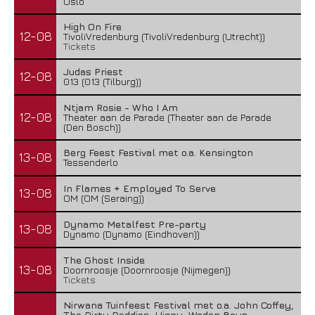
Oslo
High On Fire
12-08
TivoliVredenburg (TivoliVredenburg (Utrecht))
Tickets
Judas Priest
12-08
013 (013 (Tilburg))
Ntjam Rosie - Who I Am
12-08
Theater aan de Parade (Theater aan de Parade
(Den Bosch))
Berg Feest Festival met o.a. Kensington
13-08
Tessenderlo
In Flames + Employed To Serve
13-08
OM (OM (Seraing))
Dynamo Metalfest Pre-party
13-08
Dynamo (Dynamo (Eindhoven))
The Ghost Inside
13-08
Doornroosje (Doornroosje (Nijmegen))
Tickets
Nirwana Tuinfeest Festival met o.a. John Coffey,
The Dirty Daddies, Hiqpy, Wodan Boys,