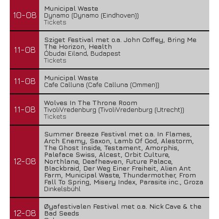
Municipal Waste
10-08
Dynamo (Dynamo (Eindhoven))
Tickets
Sziget Festival met o.a. John Coffey, Bring Me
The Horizon, Health
11-08
Óbudai Eiland, Budapest
Tickets
Municipal Waste
11-08
Cafe Calluna (Cafe Calluna (Ommen))
Wolves In The Throne Room
11-08
TivoliVredenburg (TivoliVredenburg (Utrecht))
Tickets
Summer Breeze Festival met o.a. In Flames,
Arch Enemy, Saxon, Lamb Of God, Alestorm,
The Ghost Inside, Testament, Amorphis,
Paleface Swiss, Alcest, Orbit Culture,
12-08
Northlane, Deafheaven, Future Palace,
Blackbraid, Der Weg Einer Freiheit, Alien Ant
Farm, Municipal Waste, Thundermother, From
Fall To Spring, Misery Index, Parasite inc., Groza
Dinkelsbühl
Øyafestivalen Festival met o.a. Nick Cave & the
12-08
Bad Seeds