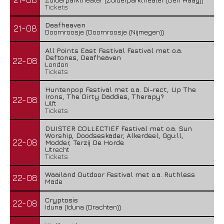
Tickets
Deafheaven
21-08
Doornroosje (Doornroosje (Nijmegen))
All Points East Festival Festival met o.a.
Deftones, Deafheaven
22-08
London
Tickets
Huntenpop Festival met o.a. Di-rect, Up The
Irons, The Dirty Daddies, Therapy?
22-08
Ulft
Tickets
DUISTER COLLECTIEF Festival met o.a. Sun
Worship, Doodseskader, Alkerdeel, Ggu:ll,
22-08
Modder, Terzij De Horde
Utrecht
Tickets
Waailand Outdoor Festival met o.a. Ruthless
22-08
Made
Cryptosis
22-08
Iduna (Iduna (Drachten))