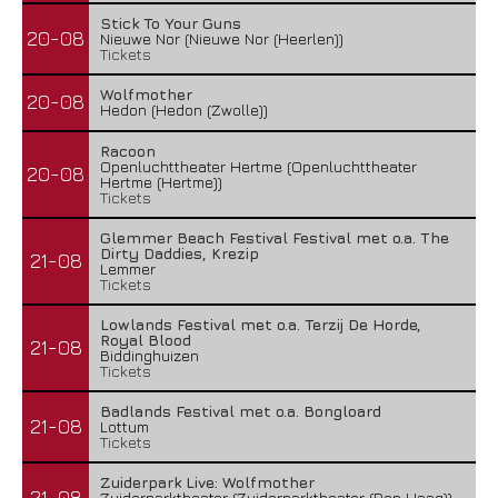
Stick To Your Guns
20-08
Nieuwe Nor (Nieuwe Nor (Heerlen))
Tickets
Wolfmother
20-08
Hedon (Hedon (Zwolle))
Racoon
Openluchttheater Hertme (Openluchttheater
20-08
Hertme (Hertme))
Tickets
Glemmer Beach Festival Festival met o.a. The
Dirty Daddies, Krezip
21-08
Lemmer
Tickets
Lowlands Festival met o.a. Terzij De Horde,
Royal Blood
21-08
Biddinghuizen
Tickets
Badlands Festival met o.a. Bongloard
21-08
Lottum
Tickets
Zuiderpark Live: Wolfmother
21-08
Zuiderparktheater (Zuiderparktheater (Den Haag))