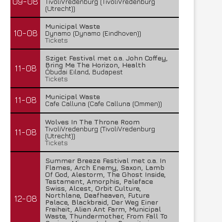
09-08
TivoliVredenburg (TivoliVredenburg
(Utrecht))
Municipal Waste
10-08
Dynamo (Dynamo (Eindhoven))
Tickets
Sziget Festival met o.a. John Coffey,
Bring Me The Horizon, Health
11-08
Óbudai Eiland, Budapest
Tickets
Municipal Waste
11-08
Cafe Calluna (Cafe Calluna (Ommen))
Wolves In The Throne Room
TivoliVredenburg (TivoliVredenburg
11-08
(Utrecht))
Tickets
Summer Breeze Festival met o.a. In
Flames, Arch Enemy, Saxon, Lamb
Of God, Alestorm, The Ghost Inside,
Testament, Amorphis, Paleface
Swiss, Alcest, Orbit Culture,
Northlane, Deafheaven, Future
12-08
Palace, Blackbraid, Der Weg Einer
Freiheit, Alien Ant Farm, Municipal
Waste, Thundermother, From Fall To