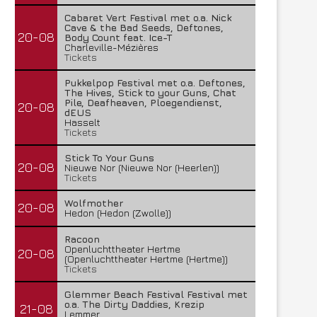
Cabaret Vert Festival met o.a. Nick
Cave & the Bad Seeds, Deftones,
20-08
Body Count feat. Ice-T
Charleville-Mézières
Tickets
Pukkelpop Festival met o.a. Deftones,
The Hives, Stick to your Guns, Chat
Pile, Deafheaven, Ploegendienst,
20-08
dEUS
Hasselt
Tickets
Stick To Your Guns
20-08
Nieuwe Nor (Nieuwe Nor (Heerlen))
Tickets
Wolfmother
20-08
Hedon (Hedon (Zwolle))
Racoon
Openluchttheater Hertme
20-08
(Openluchttheater Hertme (Hertme))
Tickets
Glemmer Beach Festival Festival met
o.a. The Dirty Daddies, Krezip
21-08
Lemmer