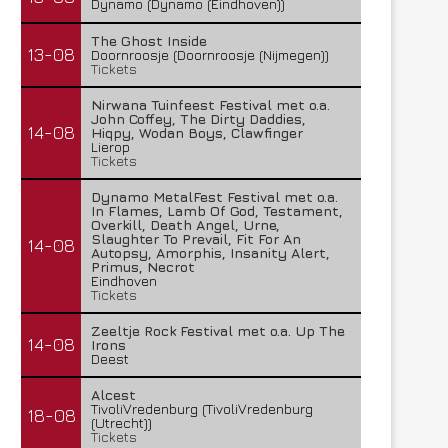
Dynamo (Dynamo (Eindhoven))
The Ghost Inside
13-08
Doornroosje (Doornroosje (Nijmegen))
Tickets
Nirwana Tuinfeest Festival met o.a.
John Coffey, The Dirty Daddies,
14-08
Hiqpy, Wodan Boys, Clawfinger
Lierop
Tickets
Dynamo MetalFest Festival met o.a.
In Flames, Lamb Of God, Testament,
Overkill, Death Angel, Urne,
Slaughter To Prevail, Fit For An
14-08
Autopsy, Amorphis, Insanity Alert,
Primus, Necrot
Eindhoven
Tickets
Zeeltje Rock Festival met o.a. Up The
14-08
Irons
Deest
Alcest
TivoliVredenburg (TivoliVredenburg
18-08
(Utrecht))
Tickets