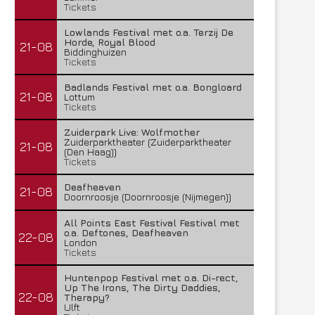
Tickets
Lowlands Festival met o.a. Terzij De
Horde, Royal Blood
21-08
Biddinghuizen
Tickets
Badlands Festival met o.a. Bongloard
21-08
Lottum
Tickets
Zuiderpark Live: Wolfmother
Zuiderparktheater (Zuiderparktheater
21-08
(Den Haag))
Tickets
Deafheaven
21-08
Doornroosje (Doornroosje (Nijmegen))
All Points East Festival Festival met
o.a. Deftones, Deafheaven
22-08
London
Tickets
Huntenpop Festival met o.a. Di-rect,
Up The Irons, The Dirty Daddies,
22-08
Therapy?
Ulft