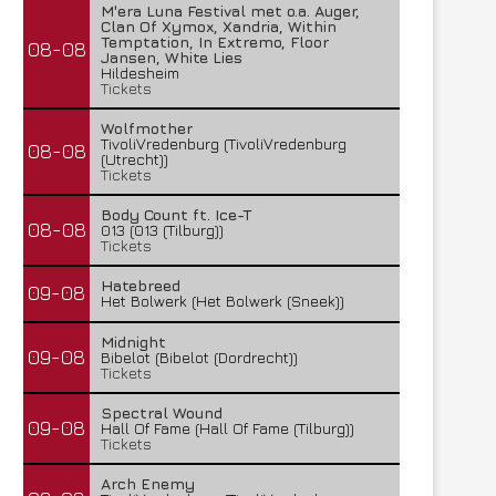
M'era Luna Festival met o.a. Auger,
Clan Of Xymox, Xandria, Within
Temptation, In Extremo, Floor
08-08
Jansen, White Lies
Hildesheim
Tickets
Wolfmother
TivoliVredenburg (TivoliVredenburg
08-08
(Utrecht))
Tickets
Body Count ft. Ice-T
08-08
013 (013 (Tilburg))
Tickets
Hatebreed
09-08
Het Bolwerk (Het Bolwerk (Sneek))
Midnight
09-08
Bibelot (Bibelot (Dordrecht))
Tickets
Spectral Wound
09-08
Hall Of Fame (Hall Of Fame (Tilburg))
Tickets
Arch Enemy