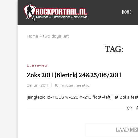
HOME
Home
»
two days left
TAG:
TW
Live review
Zoks 2011 (Blerick) 24&25/06/2011
29 juni 2011
10 minuten leestijd
[singlepic id=11006 w=320 h=240 float=left]Het Zoks festi
LAAD ME