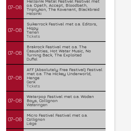
Hellsinki Metal Festival Festival met
o.a. Opeth, Accept, Bloodbath,
07-08
Triptykon, The Kovenant, Blackbraid
Helsinki
Suikerrock Festival met o.a. Editors,
Hiqpy
07-08
Tienen
Tickets
Brakrock Festival met o.a. The
Casualties, Hot Water Music, No
07-08
Turning Back, The Exploited
Duffel
AFF (Absolutely Free Festival) Festival
met o.a. The Hickey Underworld,
07-08
Henge
Genk
Tickets
Waterpop Festival met o.a. Wodan
07-08
Boys, Collignon
Wateringen
Micro Festival Festival met o.a.
07-08
Collignon
Liège