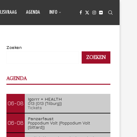
IJSVRAAG
AGENDA
INFO
Zoeken
ZOEKEN
AGENDA
Igorrr + HEALTH
06-08
013 (013 (Tilburg))
Tickets
Panzerfaust
06-08
Poppodium Volt (Poppodium Volt
(Sittard))