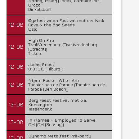
Spring, Misery Index, Parasite inc.,
Groza
Dinkelsbühl
Øyafestivalen Festival met o.a. Nick
12-08
Cave & the Bad Seeds
Oslo
High On Fire
TivoliVredenburg (TivoliVredenburg
12-08
(Utrecht))
Tickets
Judas Priest
12-08
013 (013 (Tilburg))
Ntjam Rosie - Who I Am
12-08
Theater aan de Parade (Theater aan de
Parade (Den Bosch))
Berg Feest Festival met o.a.
13-08
Kensington
Tessenderlo
In Flames + Employed To Serve
13-08
OM (OM (Seraing))
Dynamo Metalfest Pre-party
13-08