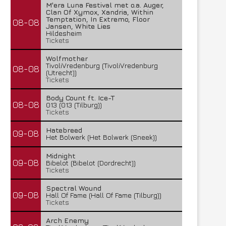
M'era Luna Festival met o.a. Auger,
Clan Of Xymox, Xandria, Within
Temptation, In Extremo, Floor
08-08
Jansen, White Lies
Hildesheim
Tickets
Wolfmother
TivoliVredenburg (TivoliVredenburg
08-08
(Utrecht))
Tickets
Body Count ft. Ice-T
08-08
013 (013 (Tilburg))
Tickets
Hatebreed
09-08
Het Bolwerk (Het Bolwerk (Sneek))
Midnight
09-08
Bibelot (Bibelot (Dordrecht))
Tickets
Spectral Wound
09-08
Hall Of Fame (Hall Of Fame (Tilburg))
Tickets
Arch Enemy