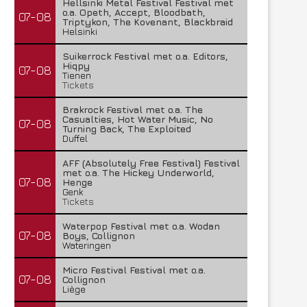
Hellsinki Metal Festival Festival met
o.a. Opeth, Accept, Bloodbath,
07-08
Triptykon, The Kovenant, Blackbraid
Helsinki
Suikerrock Festival met o.a. Editors,
Hiqpy
07-08
Tienen
Tickets
Brakrock Festival met o.a. The
Casualties, Hot Water Music, No
07-08
Turning Back, The Exploited
Duffel
AFF (Absolutely Free Festival) Festival
met o.a. The Hickey Underworld,
07-08
Henge
Genk
Tickets
Waterpop Festival met o.a. Wodan
07-08
Boys, Collignon
Wateringen
Micro Festival Festival met o.a.
07-08
Collignon
Liège