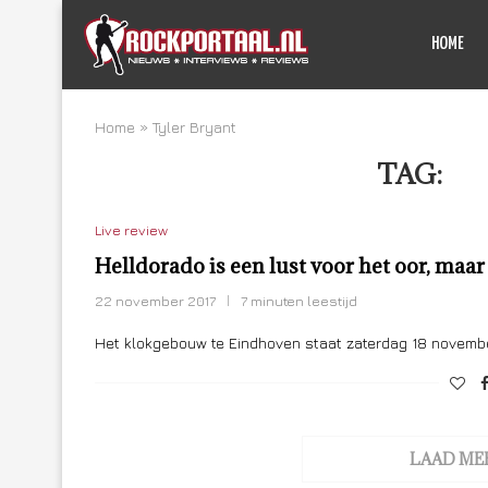
HOME
Home
»
Tyler Bryant
TAG:
TY
Live review
Helldorado is een lust voor het oor, maar
22 november 2017
7 minuten leestijd
Het klokgebouw te Eindhoven staat zaterdag 18 november
LAAD ME