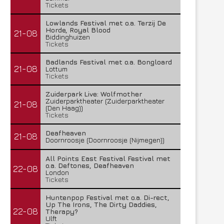
Tickets
Lowlands Festival met o.a. Terzij De
Horde, Royal Blood
21-08
Biddinghuizen
Tickets
Badlands Festival met o.a. Bongloard
21-08
Lottum
Tickets
Zuiderpark Live: Wolfmother
Zuiderparktheater (Zuiderparktheater
21-08
(Den Haag))
Tickets
Deafheaven
21-08
Doornroosje (Doornroosje (Nijmegen))
All Points East Festival Festival met
o.a. Deftones, Deafheaven
22-08
London
Tickets
Huntenpop Festival met o.a. Di-rect,
Up The Irons, The Dirty Daddies,
22-08
Therapy?
Ulft