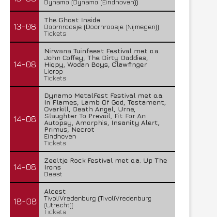
Dynamo (Dynamo (Eindhoven))
The Ghost Inside
13-08
Doornroosje (Doornroosje (Nijmegen))
Tickets
Nirwana Tuinfeest Festival met o.a.
John Coffey, The Dirty Daddies,
14-08
Hiqpy, Wodan Boys, Clawfinger
Lierop
Tickets
Dynamo MetalFest Festival met o.a.
In Flames, Lamb Of God, Testament,
Overkill, Death Angel, Urne,
Slaughter To Prevail, Fit For An
14-08
Autopsy, Amorphis, Insanity Alert,
Primus, Necrot
Eindhoven
Tickets
Zeeltje Rock Festival met o.a. Up The
14-08
Irons
Deest
Alcest
TivoliVredenburg (TivoliVredenburg
18-08
(Utrecht))
Tickets