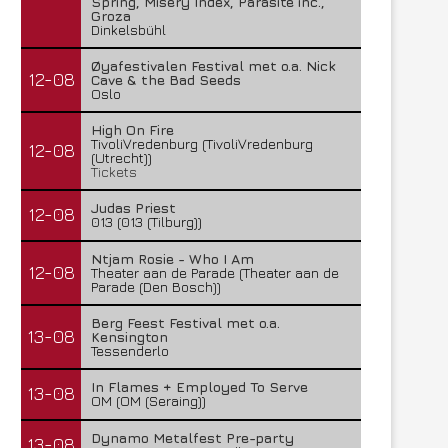
Spring, Misery Index, Parasite inc.,
Groza
Dinkelsbühl
Øyafestivalen Festival met o.a. Nick
12-08
Cave & the Bad Seeds
Oslo
High On Fire
TivoliVredenburg (TivoliVredenburg
12-08
(Utrecht))
Tickets
Judas Priest
12-08
013 (013 (Tilburg))
Ntjam Rosie - Who I Am
12-08
Theater aan de Parade (Theater aan de
Parade (Den Bosch))
Berg Feest Festival met o.a.
13-08
Kensington
Tessenderlo
In Flames + Employed To Serve
13-08
OM (OM (Seraing))
Dynamo Metalfest Pre-party
13-08