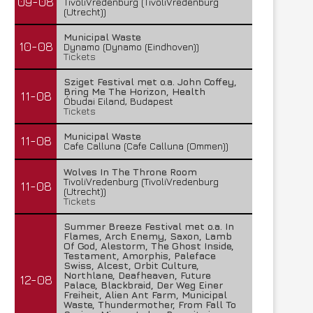
09-08
TivoliVredenburg (TivoliVredenburg
(Utrecht))
Municipal Waste
10-08
Dynamo (Dynamo (Eindhoven))
Tickets
Sziget Festival met o.a. John Coffey,
Bring Me The Horizon, Health
11-08
Óbudai Eiland, Budapest
Tickets
Municipal Waste
11-08
Cafe Calluna (Cafe Calluna (Ommen))
Wolves In The Throne Room
TivoliVredenburg (TivoliVredenburg
11-08
(Utrecht))
Tickets
Summer Breeze Festival met o.a. In
Flames, Arch Enemy, Saxon, Lamb
Of God, Alestorm, The Ghost Inside,
Testament, Amorphis, Paleface
Swiss, Alcest, Orbit Culture,
Northlane, Deafheaven, Future
12-08
Palace, Blackbraid, Der Weg Einer
Freiheit, Alien Ant Farm, Municipal
Waste, Thundermother, From Fall To