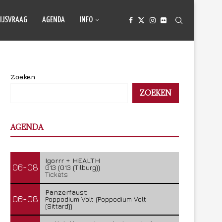
IJSVRAAG
AGENDA
INFO
Zoeken
ZOEKEN
AGENDA
Igorrr + HEALTH
06-08
013 (013 (Tilburg))
Tickets
Panzerfaust
06-08
Poppodium Volt (Poppodium Volt
(Sittard))