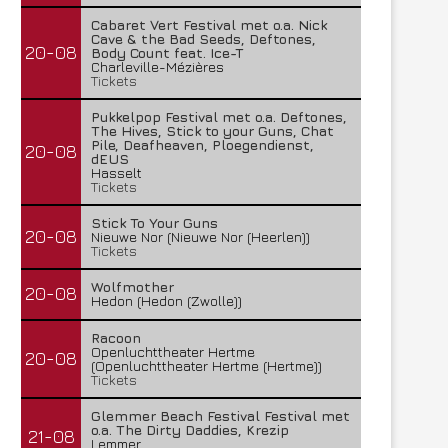
Cabaret Vert Festival met o.a. Nick
Cave & the Bad Seeds, Deftones,
20-08
Body Count feat. Ice-T
Charleville-Mézières
Tickets
Pukkelpop Festival met o.a. Deftones,
The Hives, Stick to your Guns, Chat
Pile, Deafheaven, Ploegendienst,
20-08
dEUS
Hasselt
Tickets
Stick To Your Guns
20-08
Nieuwe Nor (Nieuwe Nor (Heerlen))
Tickets
Wolfmother
20-08
Hedon (Hedon (Zwolle))
Racoon
Openluchttheater Hertme
20-08
(Openluchttheater Hertme (Hertme))
Tickets
Glemmer Beach Festival Festival met
o.a. The Dirty Daddies, Krezip
21-08
Lemmer