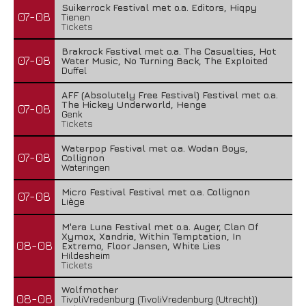
Suikerrock Festival met o.a. Editors, Hiqpy
07-08
Tienen
Tickets
Brakrock Festival met o.a. The Casualties, Hot
07-08
Water Music, No Turning Back, The Exploited
Duffel
AFF (Absolutely Free Festival) Festival met o.a.
The Hickey Underworld, Henge
07-08
Genk
Tickets
Waterpop Festival met o.a. Wodan Boys,
07-08
Collignon
Wateringen
Micro Festival Festival met o.a. Collignon
07-08
Liège
M'era Luna Festival met o.a. Auger, Clan Of
Xymox, Xandria, Within Temptation, In
08-08
Extremo, Floor Jansen, White Lies
Hildesheim
Tickets
Wolfmother
08-08
TivoliVredenburg (TivoliVredenburg (Utrecht))