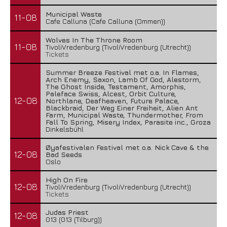
Municipal Waste
11-08
Cafe Calluna (Cafe Calluna (Ommen))
Wolves In The Throne Room
11-08
TivoliVredenburg (TivoliVredenburg (Utrecht))
Tickets
Summer Breeze Festival met o.a. In Flames,
Arch Enemy, Saxon, Lamb Of God, Alestorm,
The Ghost Inside, Testament, Amorphis,
Paleface Swiss, Alcest, Orbit Culture,
12-08
Northlane, Deafheaven, Future Palace,
Blackbraid, Der Weg Einer Freiheit, Alien Ant
Farm, Municipal Waste, Thundermother, From
Fall To Spring, Misery Index, Parasite inc., Groza
Dinkelsbühl
Øyafestivalen Festival met o.a. Nick Cave & the
12-08
Bad Seeds
Oslo
High On Fire
12-08
TivoliVredenburg (TivoliVredenburg (Utrecht))
Tickets
Judas Priest
12-08
013 (013 (Tilburg))