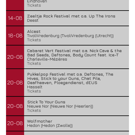
Eindhoven
Tickets
Zeeltje Rock Festival met o.a. Up The Irons
14-08
Deest
Alcest
18-08
TivoliVredenburg (TivoliVredenburg (Utrecht))
Tickets
Cabaret Vert Festival met o.a. Nick Cave & the
Bad Seeds, Deftones, Body Count feat. Ice-T
20-08
Charleville-Mézières
Tickets
Pukkelpop Festival met o.a. Deftones, The
Hives, Stick to your Guns, Chat Pile,
20-08
Deafheaven, Ploegendienst, dEUS
Hasselt
Tickets
Stick To Your Guns
20-08
Nieuwe Nor (Nieuwe Nor (Heerlen))
Tickets
Wolfmother
20-08
Hedon (Hedon (Zwolle))