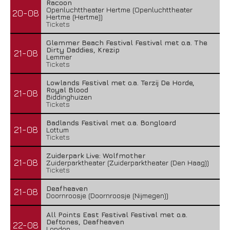
Racoon
Openluchttheater Hertme (Openluchttheater
20-08
Hertme (Hertme))
Tickets
Glemmer Beach Festival Festival met o.a. The
Dirty Daddies, Krezip
21-08
Lemmer
Tickets
Lowlands Festival met o.a. Terzij De Horde,
Royal Blood
21-08
Biddinghuizen
Tickets
Badlands Festival met o.a. Bongloard
21-08
Lottum
Tickets
Zuiderpark Live: Wolfmother
21-08
Zuiderparktheater (Zuiderparktheater (Den Haag))
Tickets
Deafheaven
21-08
Doornroosje (Doornroosje (Nijmegen))
All Points East Festival Festival met o.a.
Deftones, Deafheaven
22-08
London