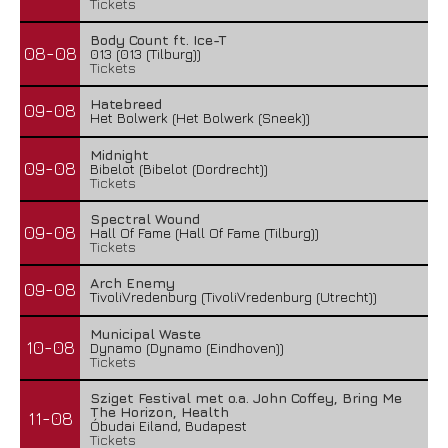
Tickets
Body Count ft. Ice-T
08-08
013 (013 (Tilburg))
Tickets
Hatebreed
09-08
Het Bolwerk (Het Bolwerk (Sneek))
Midnight
09-08
Bibelot (Bibelot (Dordrecht))
Tickets
Spectral Wound
09-08
Hall Of Fame (Hall Of Fame (Tilburg))
Tickets
Arch Enemy
09-08
TivoliVredenburg (TivoliVredenburg (Utrecht))
Municipal Waste
10-08
Dynamo (Dynamo (Eindhoven))
Tickets
Sziget Festival met o.a. John Coffey, Bring Me
The Horizon, Health
11-08
Óbudai Eiland, Budapest
Tickets