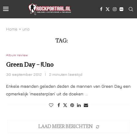
Home
»
uno
TAG:
UNO
Album review
Green Day – !Uno
30 september 2012
2 minuten leestijd
Enkele maanden geleden deden de mannen van Green Day een
opmerkelijk ‘meesterplan’ uit de doeken: …
LAAD MEER BERICHTEN