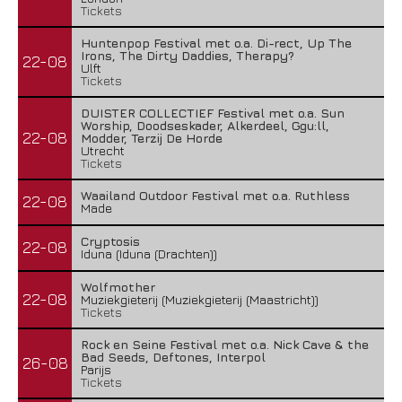
Tickets
Huntenpop Festival met o.a. Di-rect, Up The
Irons, The Dirty Daddies, Therapy?
22-08
Ulft
Tickets
DUISTER COLLECTIEF Festival met o.a. Sun
Worship, Doodseskader, Alkerdeel, Ggu:ll,
22-08
Modder, Terzij De Horde
Utrecht
Tickets
Waailand Outdoor Festival met o.a. Ruthless
22-08
Made
Cryptosis
22-08
Iduna (Iduna (Drachten))
Wolfmother
22-08
Muziekgieterij (Muziekgieterij (Maastricht))
Tickets
Rock en Seine Festival met o.a. Nick Cave & the
Bad Seeds, Deftones, Interpol
26-08
Parijs
Tickets