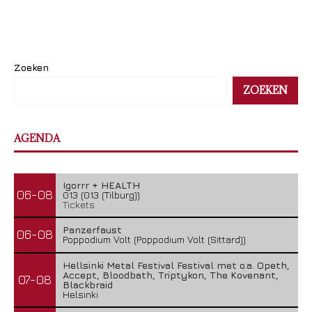
Zoeken
ZOEKEN
AGENDA
Igorrr + HEALTH
06-08
013 (013 (Tilburg))
Tickets
Panzerfaust
06-08
Poppodium Volt (Poppodium Volt (Sittard))
Hellsinki Metal Festival Festival met o.a. Opeth,
Accept, Bloodbath, Triptykon, The Kovenant,
07-08
Blackbraid
Helsinki