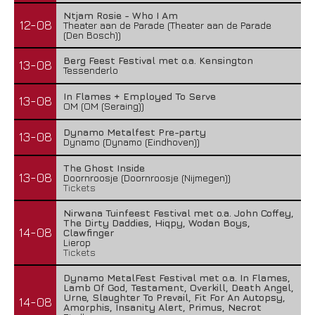
Ntjam Rosie - Who I Am
12-08
Theater aan de Parade (Theater aan de Parade
(Den Bosch))
Berg Feest Festival met o.a. Kensington
13-08
Tessenderlo
In Flames + Employed To Serve
13-08
OM (OM (Seraing))
Dynamo Metalfest Pre-party
13-08
Dynamo (Dynamo (Eindhoven))
The Ghost Inside
13-08
Doornroosje (Doornroosje (Nijmegen))
Tickets
Nirwana Tuinfeest Festival met o.a. John Coffey,
The Dirty Daddies, Hiqpy, Wodan Boys,
14-08
Clawfinger
Lierop
Tickets
Dynamo MetalFest Festival met o.a. In Flames,
Lamb Of God, Testament, Overkill, Death Angel,
Urne, Slaughter To Prevail, Fit For An Autopsy,
14-08
Amorphis, Insanity Alert, Primus, Necrot