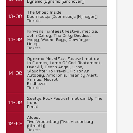
Dynamo (Dynamo (Eindhoven))
The Ghost Inside
13-08
Doornroosje (Doornroosje (Nijmegen))
Tickets
Nirwana Tuinfeest Festival met o.a.
John Coffey, The Dirty Daddies,
14-08
Hiqpy, Wodan Boys, Clawfinger
Lierop
Tickets
Dynamo MetalFest Festival met o.a.
In Flames, Lamb Of God, Testament,
Overkill, Death Angel, Urne,
Slaughter To Prevail, Fit For An
14-08
Autopsy, Amorphis, Insanity Alert,
Primus, Necrot
Eindhoven
Tickets
Zeeltje Rock Festival met o.a. Up The
14-08
Irons
Deest
Alcest
TivoliVredenburg (TivoliVredenburg
18-08
(Utrecht))
Tickets