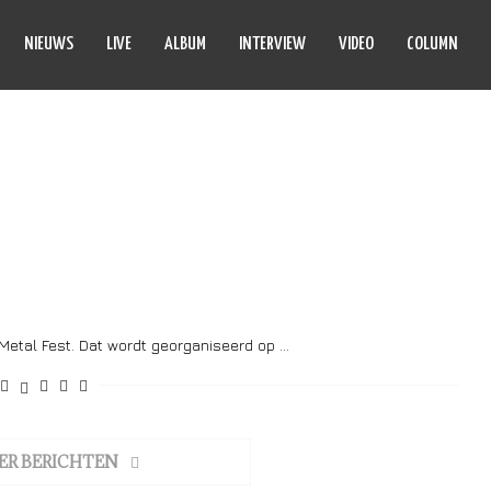
NIEUWS
LIVE
ALBUM
INTERVIEW
VIDEO
COLUMN
UST BOLT
Metal Fest. Dat wordt georganiseerd op …
ER BERICHTEN