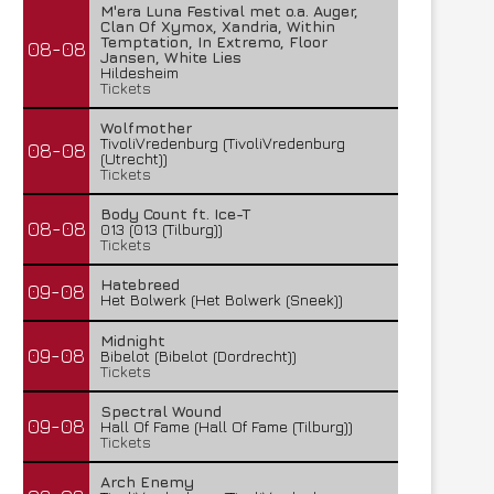
M'era Luna Festival met o.a. Auger,
Clan Of Xymox, Xandria, Within
Temptation, In Extremo, Floor
08-08
Jansen, White Lies
Hildesheim
Tickets
Wolfmother
TivoliVredenburg (TivoliVredenburg
08-08
(Utrecht))
Tickets
Body Count ft. Ice-T
08-08
013 (013 (Tilburg))
Tickets
Hatebreed
09-08
Het Bolwerk (Het Bolwerk (Sneek))
Midnight
09-08
Bibelot (Bibelot (Dordrecht))
Tickets
Spectral Wound
09-08
Hall Of Fame (Hall Of Fame (Tilburg))
Tickets
Arch Enemy