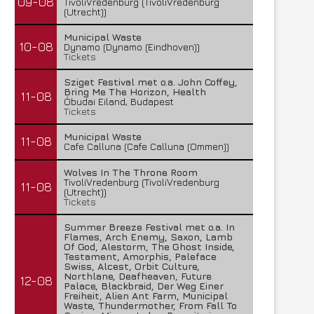
09-08
TivoliVredenburg (TivoliVredenburg
(Utrecht))
Municipal Waste
10-08
Dynamo (Dynamo (Eindhoven))
Tickets
Sziget Festival met o.a. John Coffey,
Bring Me The Horizon, Health
11-08
Óbudai Eiland, Budapest
Tickets
Municipal Waste
11-08
Cafe Calluna (Cafe Calluna (Ommen))
Wolves In The Throne Room
TivoliVredenburg (TivoliVredenburg
11-08
(Utrecht))
Tickets
Summer Breeze Festival met o.a. In
Flames, Arch Enemy, Saxon, Lamb
Of God, Alestorm, The Ghost Inside,
Testament, Amorphis, Paleface
Swiss, Alcest, Orbit Culture,
Northlane, Deafheaven, Future
12-08
Palace, Blackbraid, Der Weg Einer
Freiheit, Alien Ant Farm, Municipal
Waste, Thundermother, From Fall To