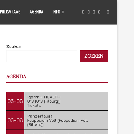
PRIJSVRAAG
AGENDA
INFO
Zoeken
ZOEKEN
AGENDA
Igorrr + HEALTH
06-08
013 (013 (Tilburg))
Tickets
Panzerfaust
06-08
Poppodium Volt (Poppodium Volt
(Sittard))