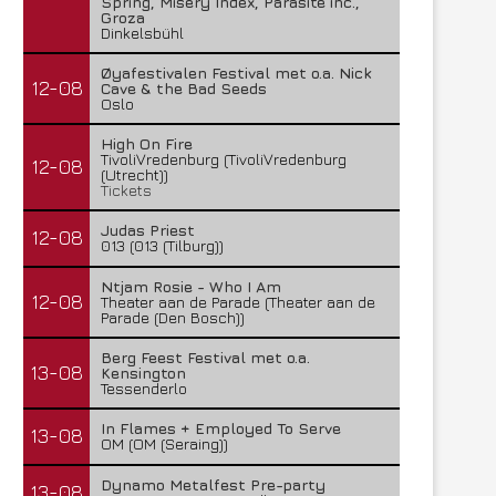
Spring, Misery Index, Parasite inc.,
Groza
Dinkelsbühl
Øyafestivalen Festival met o.a. Nick
12-08
Cave & the Bad Seeds
Oslo
High On Fire
TivoliVredenburg (TivoliVredenburg
12-08
(Utrecht))
Tickets
Judas Priest
12-08
013 (013 (Tilburg))
Ntjam Rosie - Who I Am
12-08
Theater aan de Parade (Theater aan de
Parade (Den Bosch))
Berg Feest Festival met o.a.
13-08
Kensington
Tessenderlo
In Flames + Employed To Serve
13-08
OM (OM (Seraing))
Dynamo Metalfest Pre-party
13-08