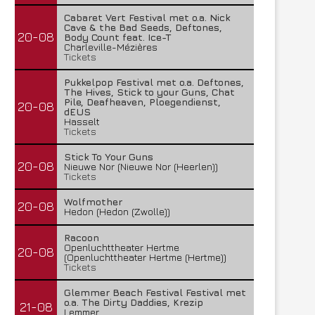
Cabaret Vert Festival met o.a. Nick
Cave & the Bad Seeds, Deftones,
20-08
Body Count feat. Ice-T
Charleville-Mézières
Tickets
Pukkelpop Festival met o.a. Deftones,
The Hives, Stick to your Guns, Chat
Pile, Deafheaven, Ploegendienst,
20-08
dEUS
Hasselt
Tickets
Stick To Your Guns
20-08
Nieuwe Nor (Nieuwe Nor (Heerlen))
Tickets
Wolfmother
20-08
Hedon (Hedon (Zwolle))
Racoon
Openluchttheater Hertme
20-08
(Openluchttheater Hertme (Hertme))
Tickets
Glemmer Beach Festival Festival met
o.a. The Dirty Daddies, Krezip
21-08
Lemmer