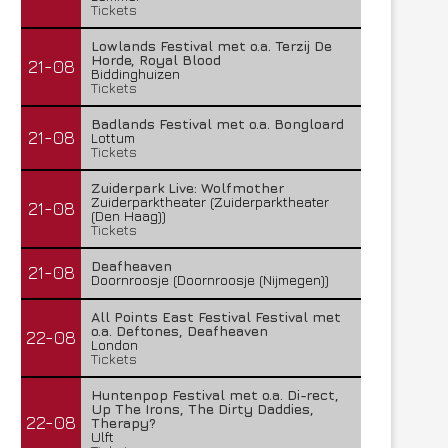
Tickets
Lowlands Festival met o.a. Terzij De
Horde, Royal Blood
21-08
Biddinghuizen
Tickets
Badlands Festival met o.a. Bongloard
21-08
Lottum
Tickets
Zuiderpark Live: Wolfmother
Zuiderparktheater (Zuiderparktheater
21-08
(Den Haag))
Tickets
Deafheaven
21-08
Doornroosje (Doornroosje (Nijmegen))
All Points East Festival Festival met
o.a. Deftones, Deafheaven
22-08
London
Tickets
Huntenpop Festival met o.a. Di-rect,
Up The Irons, The Dirty Daddies,
22-08
Therapy?
Ulft