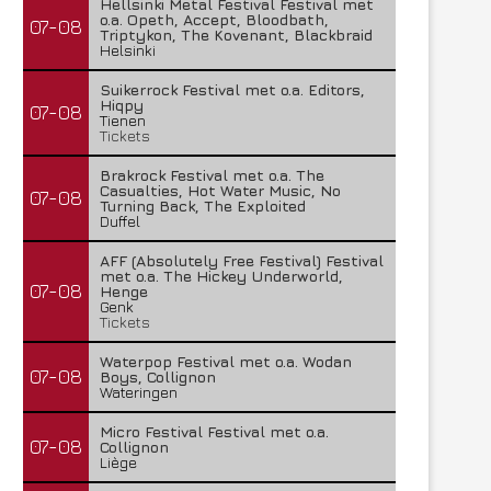
Hellsinki Metal Festival Festival met
o.a. Opeth, Accept, Bloodbath,
07-08
Triptykon, The Kovenant, Blackbraid
Helsinki
Suikerrock Festival met o.a. Editors,
Hiqpy
07-08
Tienen
Tickets
Brakrock Festival met o.a. The
Casualties, Hot Water Music, No
07-08
Turning Back, The Exploited
Duffel
AFF (Absolutely Free Festival) Festival
met o.a. The Hickey Underworld,
07-08
Henge
Genk
Tickets
Waterpop Festival met o.a. Wodan
07-08
Boys, Collignon
Wateringen
Micro Festival Festival met o.a.
07-08
Collignon
Liège