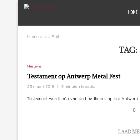
HOME
Home
»
ust Bolt
TAG:
Nieuws
Testament op Antwerp Metal Fest
23 maart 2018
0 minuten leestijd
Testament wordt één van de headliners op het Antwerp 
LAAD ME