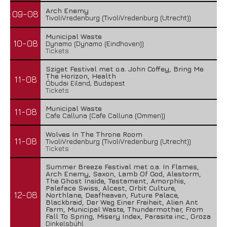
Arch Enemy
09-08
TivoliVredenburg (TivoliVredenburg (Utrecht))
Municipal Waste
10-08
Dynamo (Dynamo (Eindhoven))
Tickets
Sziget Festival met o.a. John Coffey, Bring Me
The Horizon, Health
11-08
Óbudai Eiland, Budapest
Tickets
Municipal Waste
11-08
Cafe Calluna (Cafe Calluna (Ommen))
Wolves In The Throne Room
11-08
TivoliVredenburg (TivoliVredenburg (Utrecht))
Tickets
Summer Breeze Festival met o.a. In Flames,
Arch Enemy, Saxon, Lamb Of God, Alestorm,
The Ghost Inside, Testament, Amorphis,
Paleface Swiss, Alcest, Orbit Culture,
12-08
Northlane, Deafheaven, Future Palace,
Blackbraid, Der Weg Einer Freiheit, Alien Ant
Farm, Municipal Waste, Thundermother, From
Fall To Spring, Misery Index, Parasite inc., Groza
Dinkelsbühl