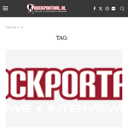
Home
»
V
TAG:
V