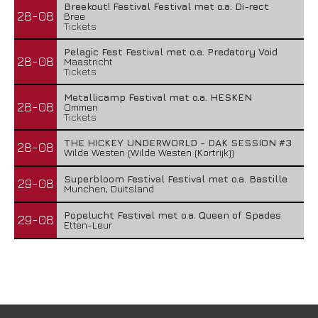
Breekout! Festival Festival met o.a. Di-rect
28-08
Bree
Tickets
Pelagic Fest Festival met o.a. Predatory Void
28-08
Maastricht
Tickets
Metallicamp Festival met o.a. HESKEN
28-08
Ommen
Tickets
THE HICKEY UNDERWORLD - DAK SESSION #3
28-08
Wilde Westen (Wilde Westen (Kortrijk))
Superbloom Festival Festival met o.a. Bastille
29-08
Munchen, Duitsland
Popelucht Festival met o.a. Queen of Spades
29-08
Etten-Leur