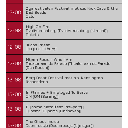
Øyafestivalen Festival met o.a. Nick Cave & the
12-08
Bad Seeds
Oslo
High On Fire
12-08
TivoliVredenburg (TivoliVredenburg (Utrecht))
Tickets
Judas Priest
12-08
013 (013 (Tilburg))
Ntjam Rosie - Who I Am
12-08
Theater aan de Parade (Theater aan de Parade
(Den Bosch))
Berg Feest Festival met o.a. Kensington
13-08
Tessenderlo
In Flames + Employed To Serve
13-08
OM (OM (Seraing))
Dynamo Metalfest Pre-party
13-08
Dynamo (Dynamo (Eindhoven))
The Ghost Inside
13-08
Doornroosje (Doornroosje (Nijmegen))