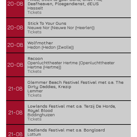
20-08
Deafheaven, Ploegendienst, dEUS
Hasselt
Tickets
Stick To Your Guns
20-08
Nieuwe Nor (Nieuwe Nor (Heerlen))
Tickets
Wolfmother
20-08
Hedon (Hedon (Zwolle))
Racoon
Openluchttheater Hertme (Openluchttheater
20-08
Hertme (Hertme))
Tickets
Glemmer Beach Festival Festival met o.a. The
Dirty Daddies, Krezip
21-08
Lemmer
Tickets
Lowlands Festival met o.a. Terzij De Horde,
Royal Blood
21-08
Biddinghuizen
Tickets
Badlands Festival met o.a. Bongloard
21-08
Lottum