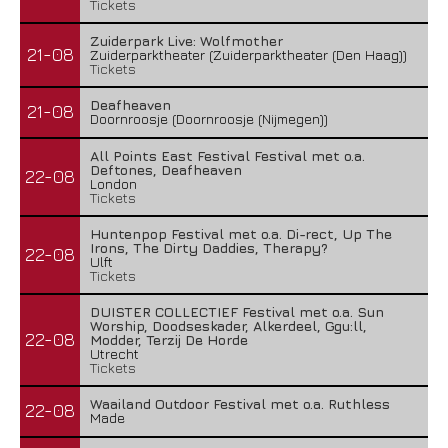
Tickets
Zuiderpark Live: Wolfmother
21-08
Zuiderparktheater (Zuiderparktheater (Den Haag))
Tickets
Deafheaven
21-08
Doornroosje (Doornroosje (Nijmegen))
All Points East Festival Festival met o.a.
Deftones, Deafheaven
22-08
London
Tickets
Huntenpop Festival met o.a. Di-rect, Up The
Irons, The Dirty Daddies, Therapy?
22-08
Ulft
Tickets
DUISTER COLLECTIEF Festival met o.a. Sun
Worship, Doodseskader, Alkerdeel, Ggu:ll,
22-08
Modder, Terzij De Horde
Utrecht
Tickets
Waailand Outdoor Festival met o.a. Ruthless
22-08
Made