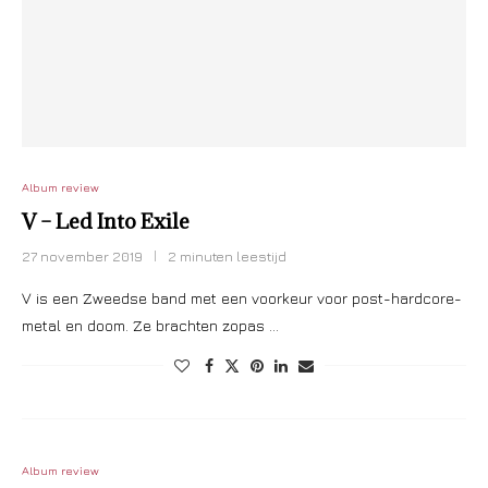
Album review
V – Led Into Exile
27 november 2019
2 minuten leestijd
V is een Zweedse band met een voorkeur voor post-hardcore-
metal en doom. Ze brachten zopas …
Album review