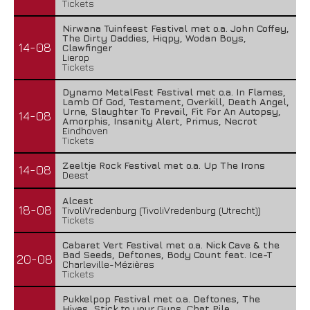
Tickets
Nirwana Tuinfeest Festival met o.a. John Coffey,
The Dirty Daddies, Hiqpy, Wodan Boys,
14-08
Clawfinger
Lierop
Tickets
Dynamo MetalFest Festival met o.a. In Flames,
Lamb Of God, Testament, Overkill, Death Angel,
Urne, Slaughter To Prevail, Fit For An Autopsy,
14-08
Amorphis, Insanity Alert, Primus, Necrot
Eindhoven
Tickets
Zeeltje Rock Festival met o.a. Up The Irons
14-08
Deest
Alcest
18-08
TivoliVredenburg (TivoliVredenburg (Utrecht))
Tickets
Cabaret Vert Festival met o.a. Nick Cave & the
Bad Seeds, Deftones, Body Count feat. Ice-T
20-08
Charleville-Mézières
Tickets
Pukkelpop Festival met o.a. Deftones, The
Hives, Stick to your Guns, Chat Pile,