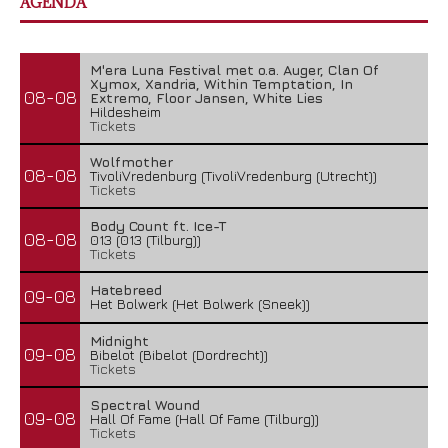
AGENDA
M'era Luna Festival met o.a. Auger, Clan Of
Xymox, Xandria, Within Temptation, In
08-08
Extremo, Floor Jansen, White Lies
Hildesheim
Tickets
Wolfmother
08-08
TivoliVredenburg (TivoliVredenburg (Utrecht))
Tickets
Body Count ft. Ice-T
08-08
013 (013 (Tilburg))
Tickets
Hatebreed
09-08
Het Bolwerk (Het Bolwerk (Sneek))
Midnight
09-08
Bibelot (Bibelot (Dordrecht))
Tickets
Spectral Wound
09-08
Hall Of Fame (Hall Of Fame (Tilburg))
Tickets