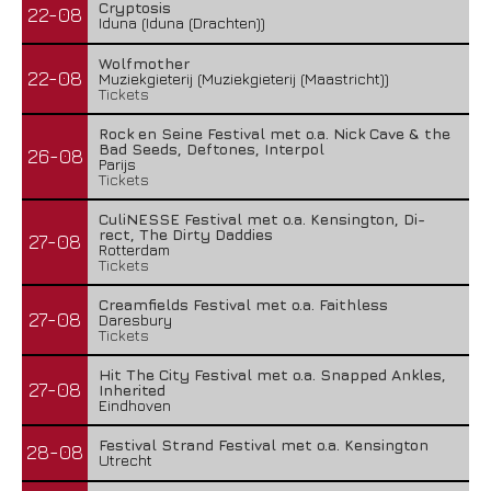
Cryptosis
22-08
Iduna (Iduna (Drachten))
Wolfmother
22-08
Muziekgieterij (Muziekgieterij (Maastricht))
Tickets
Rock en Seine Festival met o.a. Nick Cave & the
Bad Seeds, Deftones, Interpol
26-08
Parijs
Tickets
CuliNESSE Festival met o.a. Kensington, Di-
rect, The Dirty Daddies
27-08
Rotterdam
Tickets
Creamfields Festival met o.a. Faithless
27-08
Daresbury
Tickets
Hit The City Festival met o.a. Snapped Ankles,
27-08
Inherited
Eindhoven
Festival Strand Festival met o.a. Kensington
28-08
Utrecht