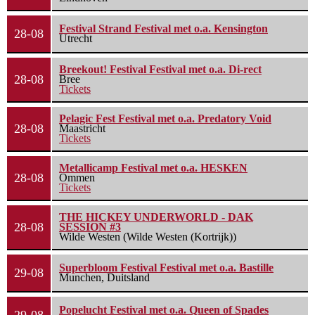
Festival Strand Festival met o.a. Kensington
28-08
Utrecht
Breekout! Festival Festival met o.a. Di-rect
28-08
Bree
Tickets
Pelagic Fest Festival met o.a. Predatory Void
28-08
Maastricht
Tickets
Metallicamp Festival met o.a. HESKEN
28-08
Ommen
Tickets
THE HICKEY UNDERWORLD - DAK
28-08
SESSION #3
Wilde Westen (Wilde Westen (Kortrijk))
Superbloom Festival Festival met o.a. Bastille
29-08
Munchen, Duitsland
Popelucht Festival met o.a. Queen of Spades