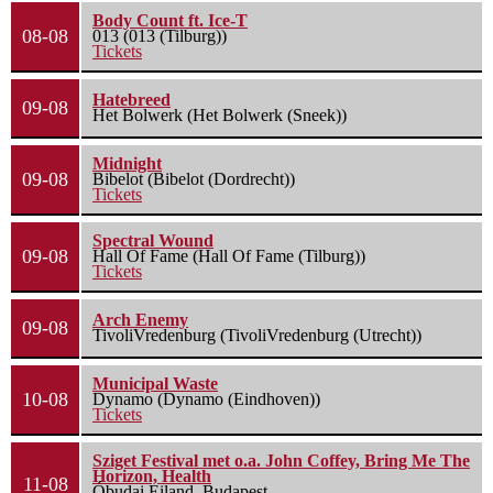
Body Count ft. Ice-T
08-08
013 (013 (Tilburg))
Tickets
Hatebreed
09-08
Het Bolwerk (Het Bolwerk (Sneek))
Midnight
09-08
Bibelot (Bibelot (Dordrecht))
Tickets
Spectral Wound
09-08
Hall Of Fame (Hall Of Fame (Tilburg))
Tickets
Arch Enemy
09-08
TivoliVredenburg (TivoliVredenburg (Utrecht))
Municipal Waste
10-08
Dynamo (Dynamo (Eindhoven))
Tickets
Sziget Festival met o.a. John Coffey, Bring Me The
Horizon, Health
11-08
Óbudai Eiland, Budapest