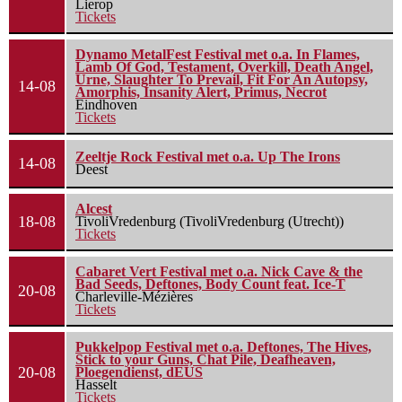
Lierop
Tickets
Dynamo MetalFest Festival met o.a. In Flames,
Lamb Of God, Testament, Overkill, Death Angel,
Urne, Slaughter To Prevail, Fit For An Autopsy,
14-08
Amorphis, Insanity Alert, Primus, Necrot
Eindhoven
Tickets
Zeeltje Rock Festival met o.a. Up The Irons
14-08
Deest
Alcest
18-08
TivoliVredenburg (TivoliVredenburg (Utrecht))
Tickets
Cabaret Vert Festival met o.a. Nick Cave & the
Bad Seeds, Deftones, Body Count feat. Ice-T
20-08
Charleville-Mézières
Tickets
Pukkelpop Festival met o.a. Deftones, The Hives,
Stick to your Guns, Chat Pile, Deafheaven,
20-08
Ploegendienst, dEUS
Hasselt
Tickets