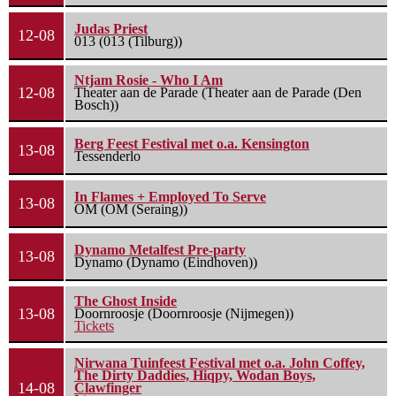
Judas Priest
12-08
013 (013 (Tilburg))
Ntjam Rosie - Who I Am
12-08
Theater aan de Parade (Theater aan de Parade (Den
Bosch))
Berg Feest Festival met o.a. Kensington
13-08
Tessenderlo
In Flames + Employed To Serve
13-08
OM (OM (Seraing))
Dynamo Metalfest Pre-party
13-08
Dynamo (Dynamo (Eindhoven))
The Ghost Inside
13-08
Doornroosje (Doornroosje (Nijmegen))
Tickets
Nirwana Tuinfeest Festival met o.a. John Coffey,
The Dirty Daddies, Hiqpy, Wodan Boys,
14-08
Clawfinger