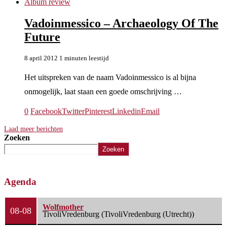
Album review
Vadoinmessico – Archaeology Of The
Future
8 april 2012
1 minuten leestijd
Het uitspreken van de naam Vadoinmessico is al bijna
onmogelijk, laat staan een goede omschrijving …
0
Facebook
Twitter
Pinterest
Linkedin
Email
Laad meer berichten
Zoeken
Zoeken
Agenda
Wolfmother
08-08
TivoliVredenburg (TivoliVredenburg (Utrecht))