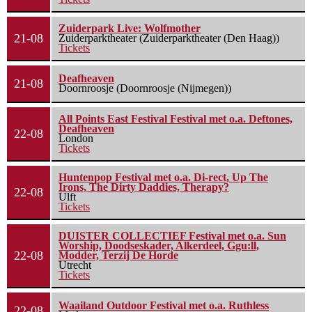
Zuiderpark Live: Wolfmother
21-08
Zuiderparktheater (Zuiderparktheater (Den Haag))
Tickets
Deafheaven
21-08
Doornroosje (Doornroosje (Nijmegen))
All Points East Festival Festival met o.a. Deftones,
Deafheaven
22-08
London
Tickets
Huntenpop Festival met o.a. Di-rect, Up The
Irons, The Dirty Daddies, Therapy?
22-08
Ulft
Tickets
DUISTER COLLECTIEF Festival met o.a. Sun
Worship, Doodseskader, Alkerdeel, Ggu:ll,
22-08
Modder, Terzij De Horde
Utrecht
Tickets
Waailand Outdoor Festival met o.a. Ruthless
22-08