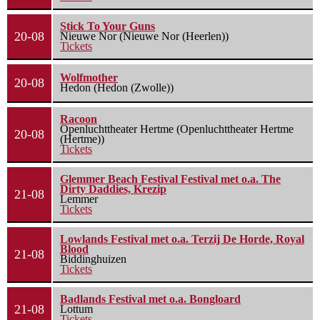
Stick To Your Guns
20-08
Nieuwe Nor (Nieuwe Nor (Heerlen))
Tickets
Wolfmother
20-08
Hedon (Hedon (Zwolle))
Racoon
Openluchttheater Hertme (Openluchttheater Hertme
20-08
(Hertme))
Tickets
Glemmer Beach Festival Festival met o.a. The
Dirty Daddies, Krezip
21-08
Lemmer
Tickets
Lowlands Festival met o.a. Terzij De Horde, Royal
Blood
21-08
Biddinghuizen
Tickets
Badlands Festival met o.a. Bongloard
21-08
Lottum
Tickets