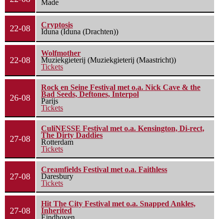
Made
Cryptosis
22-08
Iduna (Iduna (Drachten))
Wolfmother
22-08
Muziekgieterij (Muziekgieterij (Maastricht))
Tickets
Rock en Seine Festival met o.a. Nick Cave & the
Bad Seeds, Deftones, Interpol
26-08
Parijs
Tickets
CuliNESSE Festival met o.a. Kensington, Di-rect,
The Dirty Daddies
27-08
Rotterdam
Tickets
Creamfields Festival met o.a. Faithless
27-08
Daresbury
Tickets
Hit The City Festival met o.a. Snapped Ankles,
27-08
Inherited
Eindhoven