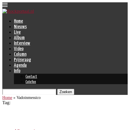
Home
Nieuws
Live
Album
Interview
Video
Column
Prijsvraag
Agenda
Info
Contact
Colofon
Zoeken
Home
»
Vadoinmessico
Tag:
Vadoinmessico