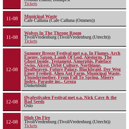
Tickets
Municipal Waste
11-08
Cafe Calluna (Cafe Calluna (Ommen))
Wolves In The Throne Room
11-08
TivoliVredenburg (TivoliVredenburg (Utrecht))
Tickets
Summer Breeze Festival met o.a. In Flames, Arch
Enemy, Saxon, Lamb Of God, Alestorm, The
Ghost Inside, Testament, Amorphis, Paleface
Swiss, Alcest, Orbit Culture, Northlane,
12-08
Deafheaven, Future Palace, Blackbraid, Der Weg
Einer Freiheit, Alien Ant Farm, Municipal Waste,
Thundermother, From Fall To Spring, Misery
Index, Parasite inc., Groza
Dinkelsbühl
Øyafestivalen Festival met o.a. Nick Cave & the
12-08
Bad Seeds
Oslo
High On Fire
12-08
TivoliVredenburg (TivoliVredenburg (Utrecht))
Tickets