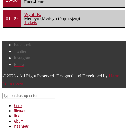
29-08
Etten-Leur
Wyatt E.
01-09
Merleyn (Merleyn (Nijmegen))
Tickets
Facebook
Twitter
Instagram
Flickr
@2023 - All Right Reserved. Designed and Developed by
Harm
Lourenssen
Home
Nieuws
Live
Album
Interview