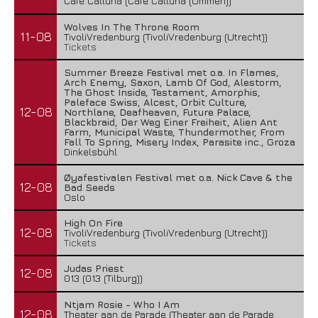
Cafe Calluna (Cafe Calluna (Ommen))
Wolves In The Throne Room
11-08
TivoliVredenburg (TivoliVredenburg (Utrecht))
Tickets
Summer Breeze Festival met o.a. In Flames,
Arch Enemy, Saxon, Lamb Of God, Alestorm,
The Ghost Inside, Testament, Amorphis,
Paleface Swiss, Alcest, Orbit Culture,
12-08
Northlane, Deafheaven, Future Palace,
Blackbraid, Der Weg Einer Freiheit, Alien Ant
Farm, Municipal Waste, Thundermother, From
Fall To Spring, Misery Index, Parasite inc., Groza
Dinkelsbühl
Øyafestivalen Festival met o.a. Nick Cave & the
12-08
Bad Seeds
Oslo
High On Fire
12-08
TivoliVredenburg (TivoliVredenburg (Utrecht))
Tickets
Judas Priest
12-08
013 (013 (Tilburg))
Ntjam Rosie - Who I Am
12-08
Theater aan de Parade (Theater aan de Parade