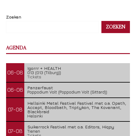
Zoeken
ZOEKEN
AGENDA
Igorrr + HEALTH
06-08
013 (013 (Tilburg))
Tickets
Panzerfaust
06-08
Poppodium Volt (Poppodium Volt (Sittard))
Hellsinki Metal Festival Festival met o.a. Opeth,
Accept, Bloodbath, Triptykon, The Kovenant,
07-08
Blackbraid
Helsinki
Suikerrock Festival met o.a. Editors, Hiqpy
07-08
Tienen
Tickets