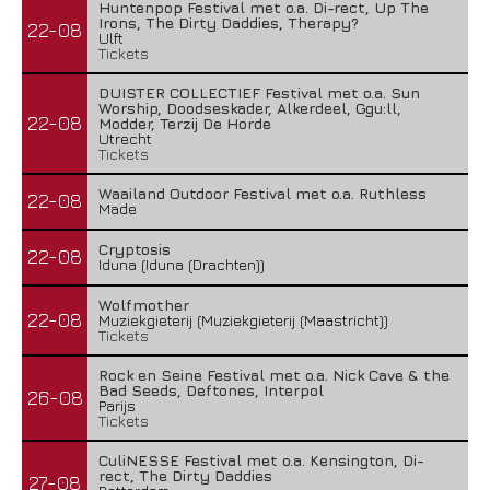
Huntenpop Festival met o.a. Di-rect, Up The
Irons, The Dirty Daddies, Therapy?
22-08
Ulft
Tickets
DUISTER COLLECTIEF Festival met o.a. Sun
Worship, Doodseskader, Alkerdeel, Ggu:ll,
22-08
Modder, Terzij De Horde
Utrecht
Tickets
Waailand Outdoor Festival met o.a. Ruthless
22-08
Made
Cryptosis
22-08
Iduna (Iduna (Drachten))
Wolfmother
22-08
Muziekgieterij (Muziekgieterij (Maastricht))
Tickets
Rock en Seine Festival met o.a. Nick Cave & the
Bad Seeds, Deftones, Interpol
26-08
Parijs
Tickets
CuliNESSE Festival met o.a. Kensington, Di-
rect, The Dirty Daddies
27-08