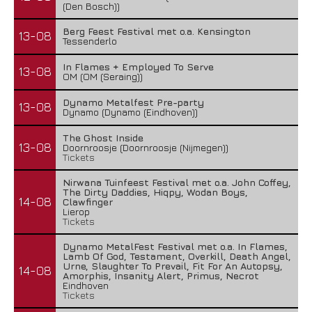
(Den Bosch))
Berg Feest Festival met o.a. Kensington
13-08
Tessenderlo
In Flames + Employed To Serve
13-08
OM (OM (Seraing))
Dynamo Metalfest Pre-party
13-08
Dynamo (Dynamo (Eindhoven))
The Ghost Inside
13-08
Doornroosje (Doornroosje (Nijmegen))
Tickets
Nirwana Tuinfeest Festival met o.a. John Coffey,
The Dirty Daddies, Hiqpy, Wodan Boys,
14-08
Clawfinger
Lierop
Tickets
Dynamo MetalFest Festival met o.a. In Flames,
Lamb Of God, Testament, Overkill, Death Angel,
Urne, Slaughter To Prevail, Fit For An Autopsy,
14-08
Amorphis, Insanity Alert, Primus, Necrot
Eindhoven
Tickets