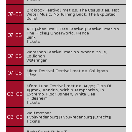
Brakrock Festival met o.a. The Casualties, Hot
07-08
Water Music, No Turning Back, The Exploited
Duffel
AFF (Absolutely Free Festival) Festival met o.a.
The Hickey Underworld, Henge
07-08
Genk
Tickets
Waterpop Festival met o.a. Wodan Boys,
07-08
Collignon
Wateringen
Micro Festival Festival met o.a. Collignon
07-08
Liège
M'era Luna Festival met o.a. Auger, Clan Of
Xymox, Xandria, Within Temptation, In
08-08
Extremo, Floor Jansen, White Lies
Hildesheim
Tickets
Wolfmother
08-08
TivoliVredenburg (TivoliVredenburg (Utrecht))
Tickets
Body Count ft. Ice-T