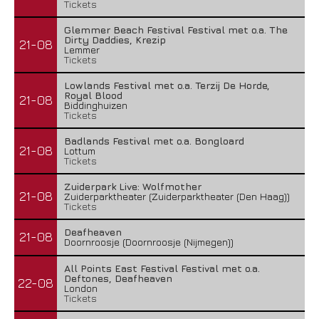
Tickets
Glemmer Beach Festival Festival met o.a. The
Dirty Daddies, Krezip
21-08
Lemmer
Tickets
Lowlands Festival met o.a. Terzij De Horde,
Royal Blood
21-08
Biddinghuizen
Tickets
Badlands Festival met o.a. Bongloard
21-08
Lottum
Tickets
Zuiderpark Live: Wolfmother
21-08
Zuiderparktheater (Zuiderparktheater (Den Haag))
Tickets
Deafheaven
21-08
Doornroosje (Doornroosje (Nijmegen))
All Points East Festival Festival met o.a.
Deftones, Deafheaven
22-08
London
Tickets