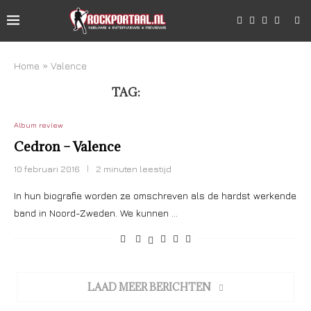
Home
»
Valence
TAG:
VALENCE
Album review
Cedron – Valence
10 februari 2016
2 minuten leestijd
In hun biografie worden ze omschreven als de hardst werkende
band in Noord-Zweden. We kunnen …
LAAD MEER BERICHTEN