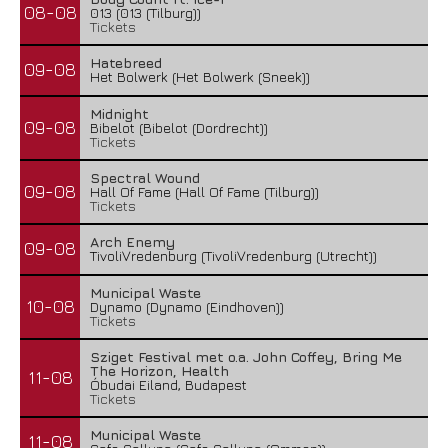
08-08
013 (013 (Tilburg))
Tickets
Hatebreed
09-08
Het Bolwerk (Het Bolwerk (Sneek))
Midnight
09-08
Bibelot (Bibelot (Dordrecht))
Tickets
Spectral Wound
09-08
Hall Of Fame (Hall Of Fame (Tilburg))
Tickets
Arch Enemy
09-08
TivoliVredenburg (TivoliVredenburg (Utrecht))
Municipal Waste
10-08
Dynamo (Dynamo (Eindhoven))
Tickets
Sziget Festival met o.a. John Coffey, Bring Me
The Horizon, Health
11-08
Óbudai Eiland, Budapest
Tickets
Municipal Waste
11-08