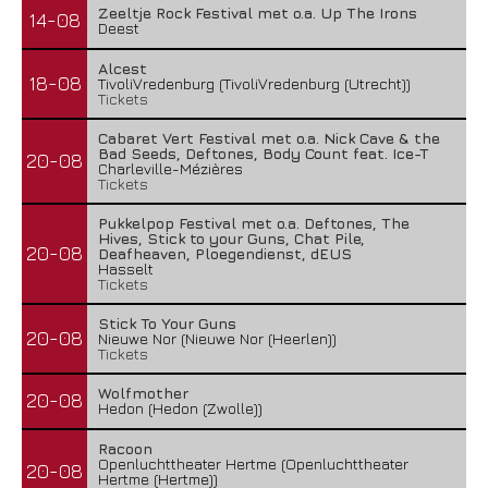
Zeeltje Rock Festival met o.a. Up The Irons
14-08
Deest
Alcest
18-08
TivoliVredenburg (TivoliVredenburg (Utrecht))
Tickets
Cabaret Vert Festival met o.a. Nick Cave & the
Bad Seeds, Deftones, Body Count feat. Ice-T
20-08
Charleville-Mézières
Tickets
Pukkelpop Festival met o.a. Deftones, The
Hives, Stick to your Guns, Chat Pile,
20-08
Deafheaven, Ploegendienst, dEUS
Hasselt
Tickets
Stick To Your Guns
20-08
Nieuwe Nor (Nieuwe Nor (Heerlen))
Tickets
Wolfmother
20-08
Hedon (Hedon (Zwolle))
Racoon
Openluchttheater Hertme (Openluchttheater
20-08
Hertme (Hertme))