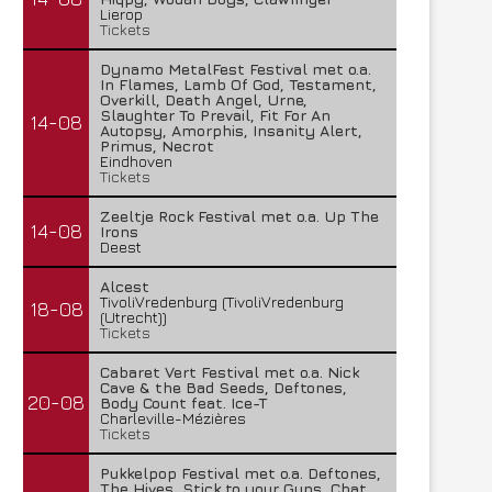
Lierop
Tickets
Dynamo MetalFest Festival met o.a.
In Flames, Lamb Of God, Testament,
Overkill, Death Angel, Urne,
Slaughter To Prevail, Fit For An
14-08
Autopsy, Amorphis, Insanity Alert,
Primus, Necrot
Eindhoven
Tickets
Zeeltje Rock Festival met o.a. Up The
14-08
Irons
Deest
Alcest
TivoliVredenburg (TivoliVredenburg
18-08
(Utrecht))
Tickets
Cabaret Vert Festival met o.a. Nick
Cave & the Bad Seeds, Deftones,
20-08
Body Count feat. Ice-T
Charleville-Mézières
Tickets
Pukkelpop Festival met o.a. Deftones,
The Hives, Stick to your Guns, Chat