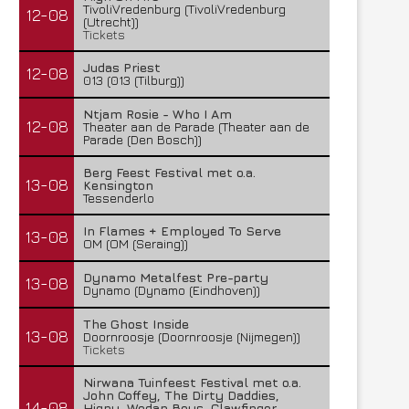
TivoliVredenburg (TivoliVredenburg
12-08
(Utrecht))
Tickets
Judas Priest
12-08
013 (013 (Tilburg))
Ntjam Rosie - Who I Am
12-08
Theater aan de Parade (Theater aan de
Parade (Den Bosch))
Berg Feest Festival met o.a.
13-08
Kensington
Tessenderlo
In Flames + Employed To Serve
13-08
OM (OM (Seraing))
Dynamo Metalfest Pre-party
13-08
Dynamo (Dynamo (Eindhoven))
The Ghost Inside
13-08
Doornroosje (Doornroosje (Nijmegen))
Tickets
Nirwana Tuinfeest Festival met o.a.
John Coffey, The Dirty Daddies,
14-08
Hiqpy, Wodan Boys, Clawfinger