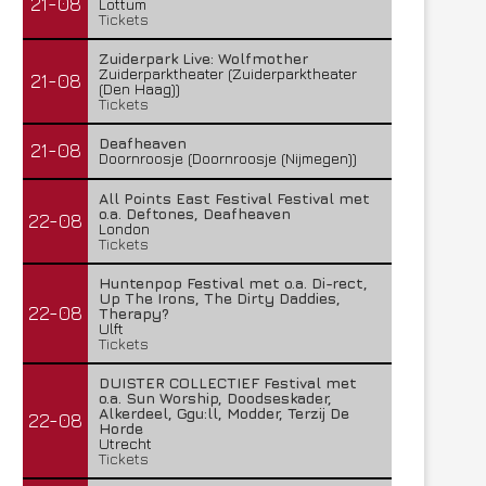
21-08
Lottum
Tickets
Zuiderpark Live: Wolfmother
Zuiderparktheater (Zuiderparktheater
21-08
(Den Haag))
Tickets
Deafheaven
21-08
Doornroosje (Doornroosje (Nijmegen))
All Points East Festival Festival met
o.a. Deftones, Deafheaven
22-08
London
Tickets
Huntenpop Festival met o.a. Di-rect,
Up The Irons, The Dirty Daddies,
22-08
Therapy?
Ulft
Tickets
DUISTER COLLECTIEF Festival met
o.a. Sun Worship, Doodseskader,
Alkerdeel, Ggu:ll, Modder, Terzij De
22-08
Horde
Utrecht
Tickets