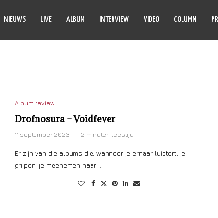
NIEUWS
LIVE
ALBUM
INTERVIEW
VIDEO
COLUMN
PR
VOIDFEVER
Album review
Drofnosura – Voidfever
11 september 2023
2 minuten leestijd
Er zijn van die albums die, wanneer je ernaar luistert, je
grijpen, je meenemen naar …