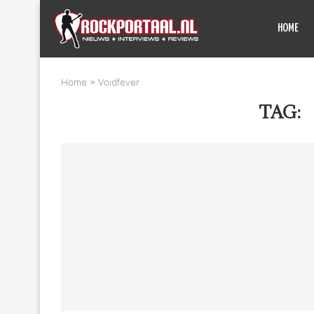
HOME
Home
»
Voidfever
TAG: