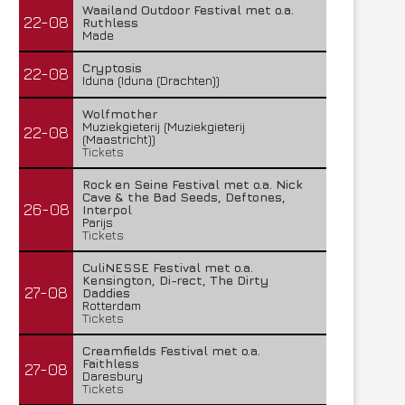
Waailand Outdoor Festival met o.a.
22-08
Ruthless
Made
Cryptosis
22-08
Iduna (Iduna (Drachten))
Wolfmother
Muziekgieterij (Muziekgieterij
22-08
(Maastricht))
Tickets
Rock en Seine Festival met o.a. Nick
Cave & the Bad Seeds, Deftones,
26-08
Interpol
Parijs
Tickets
CuliNESSE Festival met o.a.
Kensington, Di-rect, The Dirty
27-08
Daddies
Rotterdam
Tickets
Creamfields Festival met o.a.
Faithless
27-08
Daresbury
Tickets