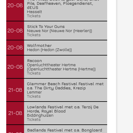
Pile, Deafheaven, Ploegendienst,
20-08
dEUS
Hasselt
Tickets
Stick To Your Guns
20-08
Nieuwe Nor (Nieuwe Nor (Heerlen))
Tickets
Wolfmother
20-08
Hedon (Hedon (Zwolle))
Racoon
Openluchttheater Hertme
20-08
(Openluchttheater Hertme (Hertme))
Tickets
Glemmer Beach Festival Festival met
o.a. The Dirty Daddies, Krezip
21-08
Lemmer
Tickets
Lowlands Festival met o.a. Terzij De
Horde, Royal Blood
21-08
Biddinghuizen
Tickets
Badlands Festival met o.a. Bongloard