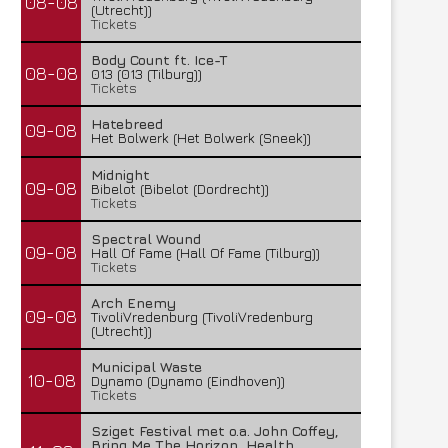
08-08
(Utrecht))
Tickets
Body Count ft. Ice-T
08-08
013 (013 (Tilburg))
Tickets
Hatebreed
09-08
Het Bolwerk (Het Bolwerk (Sneek))
Midnight
09-08
Bibelot (Bibelot (Dordrecht))
Tickets
Spectral Wound
09-08
Hall Of Fame (Hall Of Fame (Tilburg))
Tickets
Arch Enemy
09-08
TivoliVredenburg (TivoliVredenburg
(Utrecht))
Municipal Waste
10-08
Dynamo (Dynamo (Eindhoven))
Tickets
Sziget Festival met o.a. John Coffey,
Bring Me The Horizon, Health