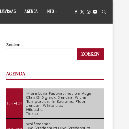
IJSVRAAG
AGENDA
INFO
Zoeken
ZOEKEN
AGENDA
M'era Luna Festival met o.a. Auger,
Clan Of Xymox, Xandria, Within
Temptation, In Extremo, Floor
08-08
Jansen, White Lies
Hildesheim
Tickets
Wolfmother
TivoliVredenburg (TivoliVredenburg