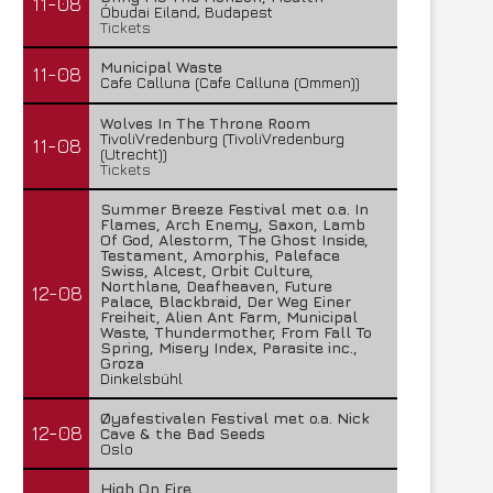
11-08
Óbudai Eiland, Budapest
Tickets
Municipal Waste
11-08
Cafe Calluna (Cafe Calluna (Ommen))
Wolves In The Throne Room
TivoliVredenburg (TivoliVredenburg
11-08
(Utrecht))
Tickets
Summer Breeze Festival met o.a. In
Flames, Arch Enemy, Saxon, Lamb
Of God, Alestorm, The Ghost Inside,
Testament, Amorphis, Paleface
Swiss, Alcest, Orbit Culture,
Northlane, Deafheaven, Future
12-08
Palace, Blackbraid, Der Weg Einer
Freiheit, Alien Ant Farm, Municipal
Waste, Thundermother, From Fall To
Spring, Misery Index, Parasite inc.,
Groza
Dinkelsbühl
Øyafestivalen Festival met o.a. Nick
12-08
Cave & the Bad Seeds
Oslo
High On Fire