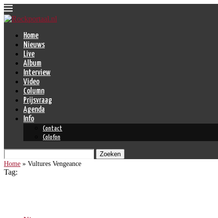
Home
Nieuws
Live
Album
Interview
Video
Column
Prijsvraag
Agenda
Info
Contact
Colofon
Zoeken
Home
»
Vultures Vengeance
Tag:
Vultures Vengeance