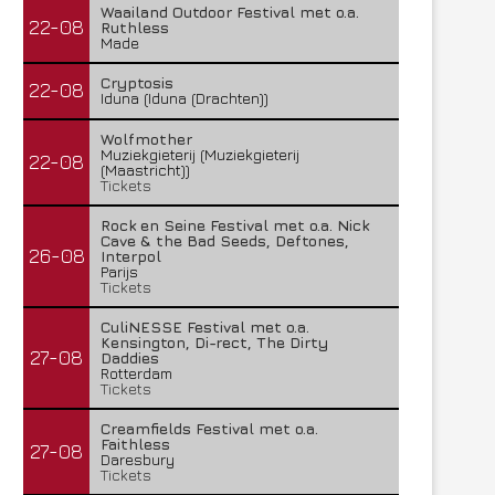
Waailand Outdoor Festival met o.a.
22-08
Ruthless
Made
Cryptosis
22-08
Iduna (Iduna (Drachten))
Wolfmother
Muziekgieterij (Muziekgieterij
22-08
(Maastricht))
Tickets
Rock en Seine Festival met o.a. Nick
Cave & the Bad Seeds, Deftones,
26-08
Interpol
Parijs
Tickets
CuliNESSE Festival met o.a.
Kensington, Di-rect, The Dirty
27-08
Daddies
Rotterdam
Tickets
Creamfields Festival met o.a.
Faithless
27-08
Daresbury
Tickets