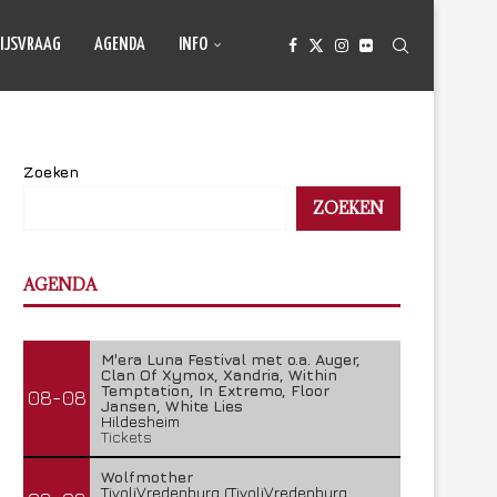
IJSVRAAG
AGENDA
INFO
Zoeken
ZOEKEN
AGENDA
M'era Luna Festival met o.a. Auger,
Clan Of Xymox, Xandria, Within
Temptation, In Extremo, Floor
08-08
Jansen, White Lies
Hildesheim
Tickets
Wolfmother
TivoliVredenburg (TivoliVredenburg