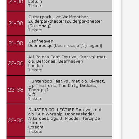
21-08
Lottum
Tickets
Zuiderpark Live: Wolfmother
Zuiderparktheater (Zuiderparktheater
21-08
(Den Haag))
Tickets
Deafheaven
21-08
Doornroosje (Doornroosje (Nijmegen))
All Points East Festival Festival met
o.a. Deftones, Deafheaven
22-08
London
Tickets
Huntenpop Festival met o.a. Di-rect,
Up The Irons, The Dirty Daddies,
22-08
Therapy?
Ulft
Tickets
DUISTER COLLECTIEF Festival met
o.a. Sun Worship, Doodseskader,
Alkerdeel, Ggu:ll, Modder, Terzij De
22-08
Horde
Utrecht
Tickets