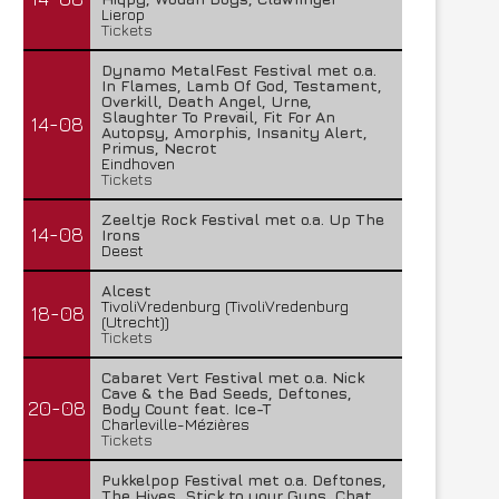
Lierop
Tickets
Dynamo MetalFest Festival met o.a.
In Flames, Lamb Of God, Testament,
Overkill, Death Angel, Urne,
Slaughter To Prevail, Fit For An
14-08
Autopsy, Amorphis, Insanity Alert,
Primus, Necrot
Eindhoven
Tickets
Zeeltje Rock Festival met o.a. Up The
14-08
Irons
Deest
Alcest
TivoliVredenburg (TivoliVredenburg
18-08
(Utrecht))
Tickets
Cabaret Vert Festival met o.a. Nick
Cave & the Bad Seeds, Deftones,
20-08
Body Count feat. Ice-T
Charleville-Mézières
Tickets
Pukkelpop Festival met o.a. Deftones,
The Hives, Stick to your Guns, Chat