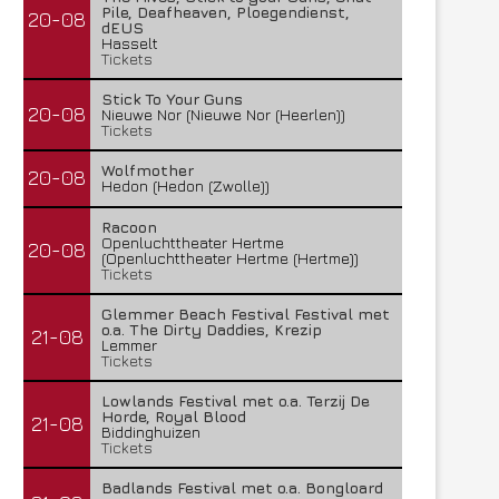
Pile, Deafheaven, Ploegendienst,
20-08
dEUS
Hasselt
Tickets
Stick To Your Guns
20-08
Nieuwe Nor (Nieuwe Nor (Heerlen))
Tickets
Wolfmother
20-08
Hedon (Hedon (Zwolle))
Racoon
Openluchttheater Hertme
20-08
(Openluchttheater Hertme (Hertme))
Tickets
Glemmer Beach Festival Festival met
o.a. The Dirty Daddies, Krezip
21-08
Lemmer
Tickets
Lowlands Festival met o.a. Terzij De
Horde, Royal Blood
21-08
Biddinghuizen
Tickets
Badlands Festival met o.a. Bongloard