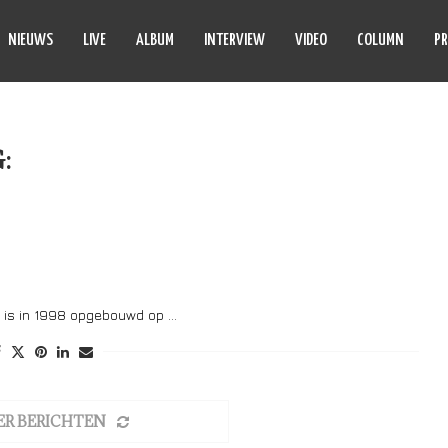
NIEUWS
LIVE
ALBUM
INTERVIEW
VIDEO
COLUMN
PR
G:
WALES
en is in 1998 opgebouwd op …
ER BERICHTEN