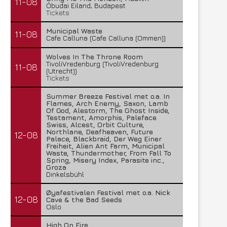
11-08
Óbudai Eiland, Budapest
Tickets
Municipal Waste
11-08
Cafe Calluna (Cafe Calluna (Ommen))
Wolves In The Throne Room
TivoliVredenburg (TivoliVredenburg
11-08
(Utrecht))
Tickets
Summer Breeze Festival met o.a. In
Flames, Arch Enemy, Saxon, Lamb
Of God, Alestorm, The Ghost Inside,
Testament, Amorphis, Paleface
Swiss, Alcest, Orbit Culture,
Northlane, Deafheaven, Future
12-08
Palace, Blackbraid, Der Weg Einer
Freiheit, Alien Ant Farm, Municipal
Waste, Thundermother, From Fall To
Spring, Misery Index, Parasite inc.,
Groza
Dinkelsbühl
Øyafestivalen Festival met o.a. Nick
12-08
Cave & the Bad Seeds
Oslo
High On Fire