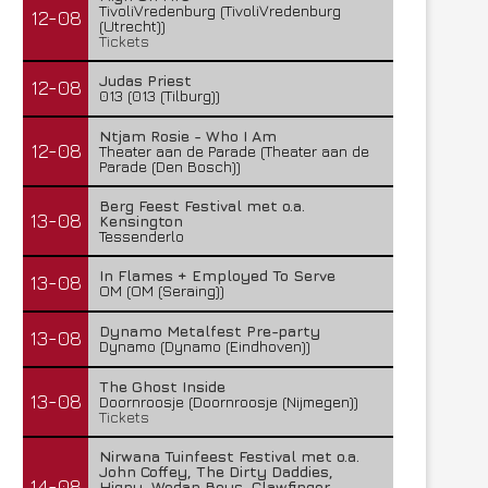
TivoliVredenburg (TivoliVredenburg
12-08
(Utrecht))
Tickets
Judas Priest
12-08
013 (013 (Tilburg))
Ntjam Rosie - Who I Am
12-08
Theater aan de Parade (Theater aan de
Parade (Den Bosch))
Berg Feest Festival met o.a.
13-08
Kensington
Tessenderlo
In Flames + Employed To Serve
13-08
OM (OM (Seraing))
Dynamo Metalfest Pre-party
13-08
Dynamo (Dynamo (Eindhoven))
The Ghost Inside
13-08
Doornroosje (Doornroosje (Nijmegen))
Tickets
Nirwana Tuinfeest Festival met o.a.
John Coffey, The Dirty Daddies,
14-08
Hiqpy, Wodan Boys, Clawfinger