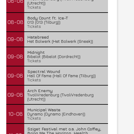
08-08
(Utrecht))
Tickets
Body Count ft. Ice-T
08-08
013 (013 (Tilburg))
Tickets
Hatebreed
09-08
Het Bolwerk (Het Bolwerk (Sneek))
Midnight
09-08
Bibelot (Bibelot (Dordrecht))
Tickets
Spectral Wound
09-08
Hall Of Fame (Hall Of Fame (Tilburg))
Tickets
Arch Enemy
09-08
TivoliVredenburg (TivoliVredenburg
(Utrecht))
Municipal Waste
10-08
Dynamo (Dynamo (Eindhoven))
Tickets
Sziget Festival met o.a. John Coffey,
Bring Me The Horizon, Health