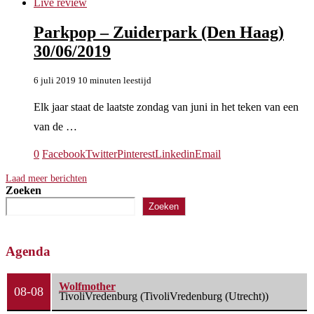
Live review
Parkpop – Zuiderpark (Den Haag)
30/06/2019
6 juli 2019
10 minuten leestijd
Elk jaar staat de laatste zondag van juni in het teken van een
van de …
0
Facebook
Twitter
Pinterest
Linkedin
Email
Laad meer berichten
Zoeken
Zoeken
Agenda
Wolfmother
08-08
TivoliVredenburg (TivoliVredenburg (Utrecht))