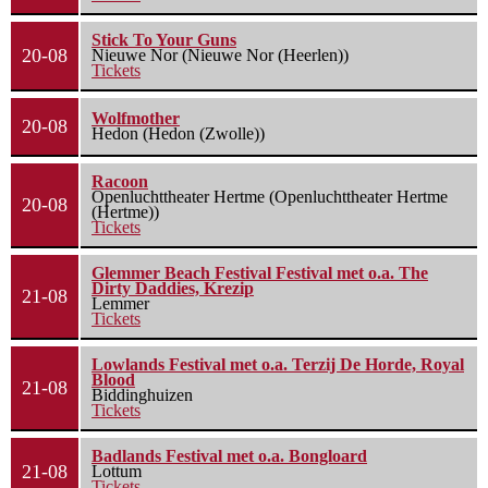
Stick To Your Guns
20-08
Nieuwe Nor (Nieuwe Nor (Heerlen))
Tickets
Wolfmother
20-08
Hedon (Hedon (Zwolle))
Racoon
Openluchttheater Hertme (Openluchttheater Hertme
20-08
(Hertme))
Tickets
Glemmer Beach Festival Festival met o.a. The
Dirty Daddies, Krezip
21-08
Lemmer
Tickets
Lowlands Festival met o.a. Terzij De Horde, Royal
Blood
21-08
Biddinghuizen
Tickets
Badlands Festival met o.a. Bongloard
21-08
Lottum
Tickets