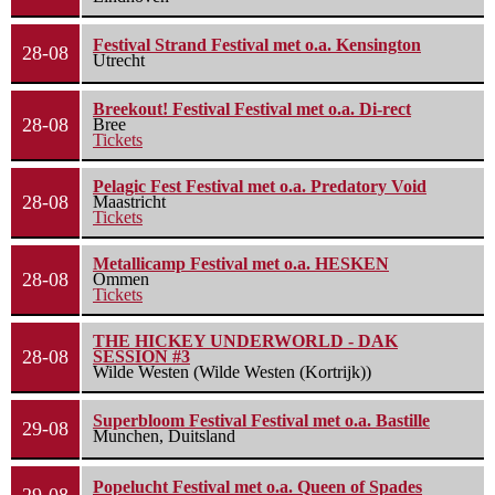
Festival Strand Festival met o.a. Kensington
28-08
Utrecht
Breekout! Festival Festival met o.a. Di-rect
28-08
Bree
Tickets
Pelagic Fest Festival met o.a. Predatory Void
28-08
Maastricht
Tickets
Metallicamp Festival met o.a. HESKEN
28-08
Ommen
Tickets
THE HICKEY UNDERWORLD - DAK
28-08
SESSION #3
Wilde Westen (Wilde Westen (Kortrijk))
Superbloom Festival Festival met o.a. Bastille
29-08
Munchen, Duitsland
Popelucht Festival met o.a. Queen of Spades