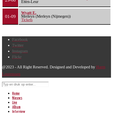
29-08
Etten-Leur
Wyatt E.
01-09
Merleyn (Merleyn (Nijmegen))
Tickets
Facebook
Twitter
Instagram
Flickr
@2023 - All Right Reserved. Designed and Developed by
Harm
Lourenssen
Home
Nieuws
Live
Album
Interview