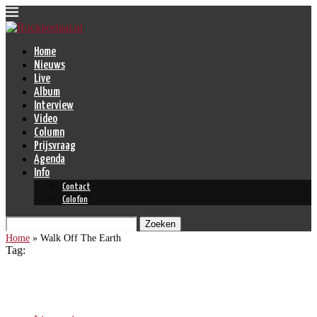
Home
Nieuws
Live
Album
Interview
Video
Column
Prijsvraag
Agenda
Info
Contact
Colofon
Zoeken
Home
»
Walk Off The Earth
Tag:
Walk Off The Earth