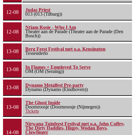
Judas Priest
12-08
013 (013 (Tilburg))
Ntjam Rosie - Who I Am
12-08
Theater aan de Parade (Theater aan de Parade (Den
Bosch))
Berg Feest Festival met o.a. Kensington
13-08
Tessenderlo
In Flames + Employed To Serve
13-08
OM (OM (Seraing))
Dynamo Metalfest Pre-party
13-08
Dynamo (Dynamo (Eindhoven))
The Ghost Inside
13-08
Doornroosje (Doornroosje (Nijmegen))
Tickets
Nirwana Tuinfeest Festival met o.a. John Coffey,
The Dirty Daddies, Hiqpy, Wodan Boys,
14-08
Clawfinger