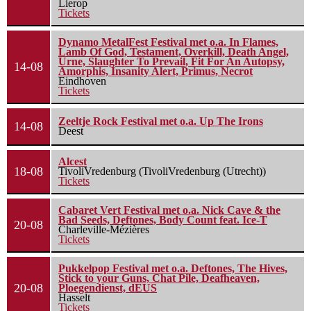
Lierop
Tickets
Dynamo MetalFest Festival met o.a. In Flames,
Lamb Of God, Testament, Overkill, Death Angel,
Urne, Slaughter To Prevail, Fit For An Autopsy,
14-08
Amorphis, Insanity Alert, Primus, Necrot
Eindhoven
Tickets
Zeeltje Rock Festival met o.a. Up The Irons
14-08
Deest
Alcest
18-08
TivoliVredenburg (TivoliVredenburg (Utrecht))
Tickets
Cabaret Vert Festival met o.a. Nick Cave & the
Bad Seeds, Deftones, Body Count feat. Ice-T
20-08
Charleville-Mézières
Tickets
Pukkelpop Festival met o.a. Deftones, The Hives,
Stick to your Guns, Chat Pile, Deafheaven,
20-08
Ploegendienst, dEUS
Hasselt
Tickets