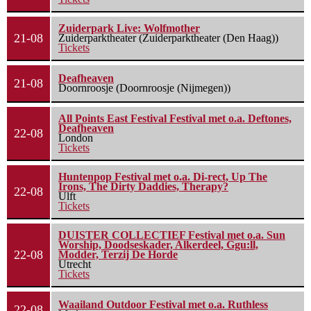
Zuiderpark Live: Wolfmother
21-08
Zuiderparktheater (Zuiderparktheater (Den Haag))
Tickets
Deafheaven
21-08
Doornroosje (Doornroosje (Nijmegen))
All Points East Festival Festival met o.a. Deftones,
Deafheaven
22-08
London
Tickets
Huntenpop Festival met o.a. Di-rect, Up The
Irons, The Dirty Daddies, Therapy?
22-08
Ulft
Tickets
DUISTER COLLECTIEF Festival met o.a. Sun
Worship, Doodseskader, Alkerdeel, Ggu:ll,
22-08
Modder, Terzij De Horde
Utrecht
Tickets
Waailand Outdoor Festival met o.a. Ruthless
22-08