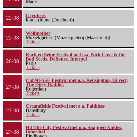
Made
Cryptosis
22-08
Iduna (Iduna (Drachten))
Wolfmother
22-08
Muziekgieterij (Muziekgieterij (Maastricht))
Tickets
Rock en Seine Festival met o.a. Nick Cave & the
Bad Seeds, Deftones, Interpol
26-08
Parijs
Tickets
CuliNESSE Festival met o.a. Kensington, Di-rect,
The Dirty Daddies
27-08
Rotterdam
Tickets
Creamfields Festival met o.a. Faithless
27-08
Daresbury
Tickets
Hit The City Festival met o.a. Snapped Ankles,
27-08
Inherited
Eindhoven