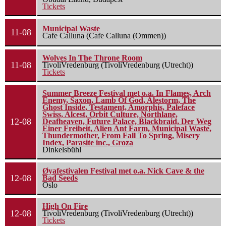
Tickets
Municipal Waste
11-08
Cafe Calluna (Cafe Calluna (Ommen))
Wolves In The Throne Room
11-08
TivoliVredenburg (TivoliVredenburg (Utrecht))
Tickets
Summer Breeze Festival met o.a. In Flames, Arch
Enemy, Saxon, Lamb Of God, Alestorm, The
Ghost Inside, Testament, Amorphis, Paleface
Swiss, Alcest, Orbit Culture, Northlane,
12-08
Deafheaven, Future Palace, Blackbraid, Der Weg
Einer Freiheit, Alien Ant Farm, Municipal Waste,
Thundermother, From Fall To Spring, Misery
Index, Parasite inc., Groza
Dinkelsbühl
Øyafestivalen Festival met o.a. Nick Cave & the
12-08
Bad Seeds
Oslo
High On Fire
12-08
TivoliVredenburg (TivoliVredenburg (Utrecht))
Tickets