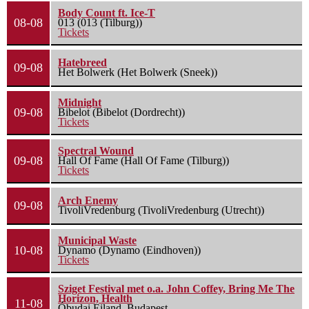
Body Count ft. Ice-T
08-08
013 (013 (Tilburg))
Tickets
Hatebreed
09-08
Het Bolwerk (Het Bolwerk (Sneek))
Midnight
09-08
Bibelot (Bibelot (Dordrecht))
Tickets
Spectral Wound
09-08
Hall Of Fame (Hall Of Fame (Tilburg))
Tickets
Arch Enemy
09-08
TivoliVredenburg (TivoliVredenburg (Utrecht))
Municipal Waste
10-08
Dynamo (Dynamo (Eindhoven))
Tickets
Sziget Festival met o.a. John Coffey, Bring Me The
Horizon, Health
11-08
Óbudai Eiland, Budapest