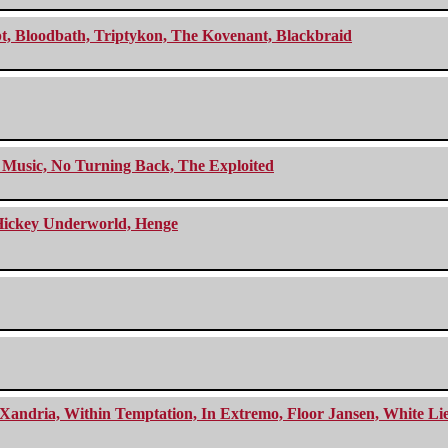
cept, Bloodbath, Triptykon, The Kovenant, Blackbraid
r Music, No Turning Back, The Exploited
e Hickey Underworld, Henge
Xandria, Within Temptation, In Extremo, Floor Jansen, White Li