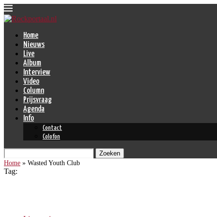
Home
Nieuws
Live
Album
Interview
Video
Column
Prijsvraag
Agenda
Info
Contact
Colofon
Zoeken
Home
»
Wasted Youth Club
Tag:
Wasted Youth Club