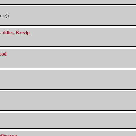
tme))
addies, Krezip
lood
eafheaven