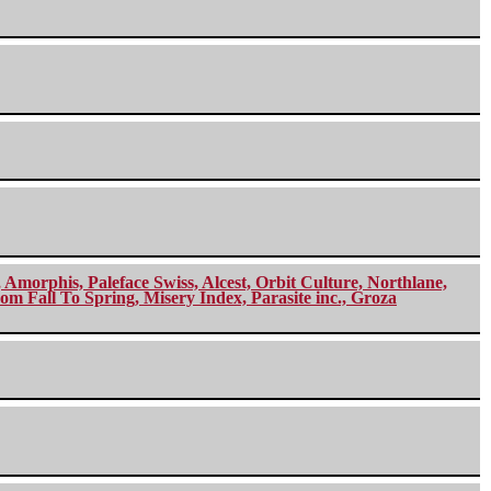
morphis, Paleface Swiss, Alcest, Orbit Culture, Northlane,
m Fall To Spring, Misery Index, Parasite inc., Groza