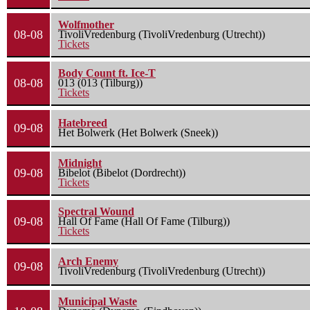
Wolfmother
08-08
TivoliVredenburg (TivoliVredenburg (Utrecht))
Tickets
Body Count ft. Ice-T
08-08
013 (013 (Tilburg))
Tickets
Hatebreed
09-08
Het Bolwerk (Het Bolwerk (Sneek))
Midnight
09-08
Bibelot (Bibelot (Dordrecht))
Tickets
Spectral Wound
09-08
Hall Of Fame (Hall Of Fame (Tilburg))
Tickets
Arch Enemy
09-08
TivoliVredenburg (TivoliVredenburg (Utrecht))
Municipal Waste