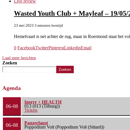
Live review
Wasted Youth Club + Mayleaf – 19/05/
23 mei 2023
3 minuten leestijd
Hemelvaart is net achter de rug, maar in Roermond staat het vo
0
Facebook
Twitter
Pinterest
Linkedin
Email
Laad meer berichten
Zoeken
Zoeken
Agenda
Igorrr + HEALTH
06-08
013 (013 (Tilburg))
Tickets
Panzerfaust
06-08
Poppodium Volt (Poppodium Volt (Sittard))