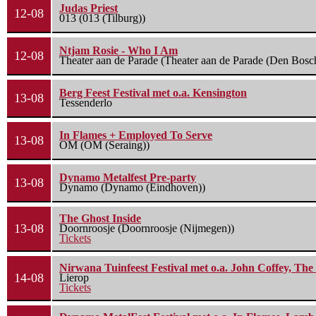
Judas Priest
12-08
013 (013 (Tilburg))
Ntjam Rosie - Who I Am
12-08
Theater aan de Parade (Theater aan de Parade (Den Bosc
Berg Feest Festival met o.a. Kensington
13-08
Tessenderlo
In Flames + Employed To Serve
13-08
OM (OM (Seraing))
Dynamo Metalfest Pre-party
13-08
Dynamo (Dynamo (Eindhoven))
The Ghost Inside
13-08
Doornroosje (Doornroosje (Nijmegen))
Tickets
Nirwana Tuinfeest Festival met o.a. John Coffey, Th
14-08
Lierop
Tickets