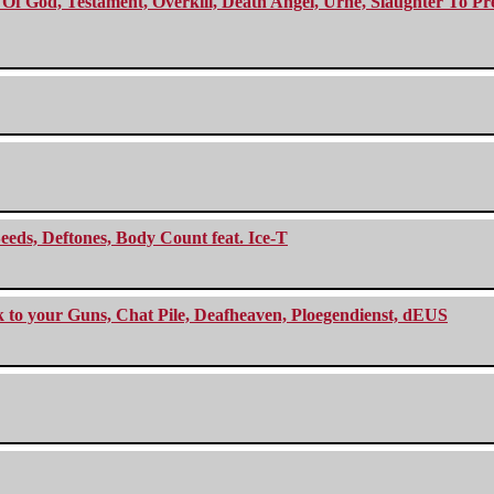
f God, Testament, Overkill, Death Angel, Urne, Slaughter To Prev
eeds, Deftones, Body Count feat. Ice-T
ck to your Guns, Chat Pile, Deafheaven, Ploegendienst, dEUS