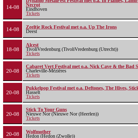
Dynamo MetalFest Festival met o.a. In Flames, Lamb O
Necrot
14-08
Eindhoven
Tickets
Zeeltje Rock Festival met o.a. Up The Irons
14-08
Deest
Alcest
18-08
TivoliVredenburg (TivoliVredenburg (Utrecht))
Tickets
Cabaret Vert Festival met o.a. Nick Cave & the Bad S
20-08
Charleville-Mézières
Tickets
Pukkelpop Festival met o.a. Deftones, The Hives, Sti
20-08
Hasselt
Tickets
Stick To Your Guns
20-08
Nieuwe Nor (Nieuwe Nor (Heerlen))
Tickets
Wolfmother
20-08
Hedon (Hedon (Zwolle))