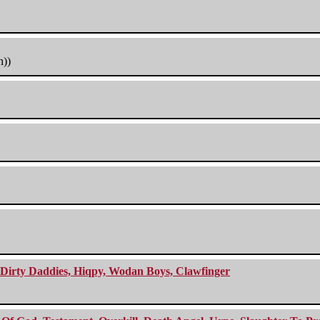
h))
e Dirty Daddies, Hiqpy, Wodan Boys, Clawfinger