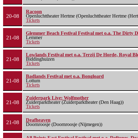
Racoon
20-08
Openluchttheater Hertme (Openluchttheater Hertme (Her
Tickets
Glemmer Beach Festival Festival met o.a. The Dirty D
21-08
Lemmer
Tickets
Lowlands Festival met o.a. Terzij De Horde, Royal B
21-08
Biddinghuizen
Tickets
Badlands Festival met o.a. Bongloard
21-08
Lottum
Tickets
Zuiderpark Live: Wolfmother
21-08
Zuiderparktheater (Zuiderparktheater (Den Haag))
Tickets
Deafheaven
21-08
Doornroosje (Doornroosje (Nijmegen))
All Points East Festival Festival met o.a. Deftones, D