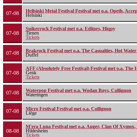
Hellsinki Metal Festival Festival met o.a. Opeth, Ac
07-08
Helsinki
Suikerrock Festival met o.a. Editors, Hiqpy
07-08
Tienen
Tickets
Brakrock Festival met o.a. The Casualties, Hot Wate
07-08
Duffel
AFF (Absolutely Free Festival) Festival met o.a. Th
07-08
Genk
Tickets
Waterpop Festival met o.a. Wodan Boys, Collignon
07-08
Wateringen
Micro Festival Festival met o.a. Collignon
07-08
Liège
M'era Luna Festival met o.a. Auger, Clan Of Xymox, 
08-08
Hildesheim
Tickets