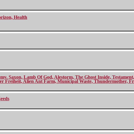
orizon, Health
my, Saxon, Lamb Of God, Alestorm, The Ghost Inside, Testament, A
r Freiheit, Alien Ant Farm, Municipal Waste, Thundermother, Fro
Seeds