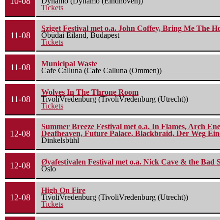
10-08
Dynamo (Dynamo (Eindhoven))
Tickets
Sziget Festival met o.a. John Coffey, Bring Me The H
11-08
Óbudai Eiland, Budapest
Tickets
Municipal Waste
11-08
Cafe Calluna (Cafe Calluna (Ommen))
Wolves In The Throne Room
11-08
TivoliVredenburg (TivoliVredenburg (Utrecht))
Tickets
Summer Breeze Festival met o.a. In Flames, Arch Ene
12-08
Deafheaven, Future Palace, Blackbraid, Der Weg Eine
Dinkelsbühl
Øyafestivalen Festival met o.a. Nick Cave & the Bad 
12-08
Oslo
High On Fire
12-08
TivoliVredenburg (TivoliVredenburg (Utrecht))
Tickets