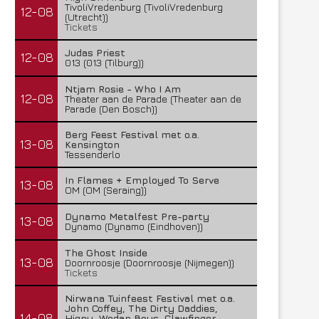
TivoliVredenburg (TivoliVredenburg
12-08
(Utrecht))
Tickets
Judas Priest
12-08
013 (013 (Tilburg))
Ntjam Rosie - Who I Am
12-08
Theater aan de Parade (Theater aan de
Parade (Den Bosch))
Berg Feest Festival met o.a.
13-08
Kensington
Tessenderlo
In Flames + Employed To Serve
13-08
OM (OM (Seraing))
Dynamo Metalfest Pre-party
13-08
Dynamo (Dynamo (Eindhoven))
The Ghost Inside
13-08
Doornroosje (Doornroosje (Nijmegen))
Tickets
Nirwana Tuinfeest Festival met o.a.
John Coffey, The Dirty Daddies,
14-08
Hiqpy, Wodan Boys, Clawfinger