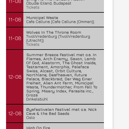
11-08
Óbudai Eiland, Budapest
Tickets
Municipal Waste
11-08
Cafe Calluna (Cafe Calluna (Ommen))
Wolves In The Throne Room
TivoliVredenburg (TivoliVredenburg
11-08
(Utrecht))
Tickets
Summer Breeze Festival met o.a. In
Flames, Arch Enemy, Saxon, Lamb
Of God, Alestorm, The Ghost Inside,
Testament, Amorphis, Paleface
Swiss, Alcest, Orbit Culture,
Northlane, Deafheaven, Future
12-08
Palace, Blackbraid, Der Weg Einer
Freiheit, Alien Ant Farm, Municipal
Waste, Thundermother, From Fall To
Spring, Misery Index, Parasite inc.,
Groza
Dinkelsbühl
Øyafestivalen Festival met o.a. Nick
12-08
Cave & the Bad Seeds
Oslo
High On Fire