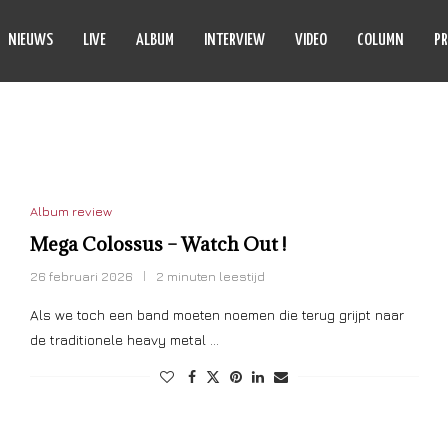
NIEUWS
LIVE
ALBUM
INTERVIEW
VIDEO
COLUMN
PR
ATCH OUT !
Album review
Mega Colossus – Watch Out !
26 februari 2026
2 minuten leestijd
Als we toch een band moeten noemen die terug grijpt naar
de traditionele heavy metal …