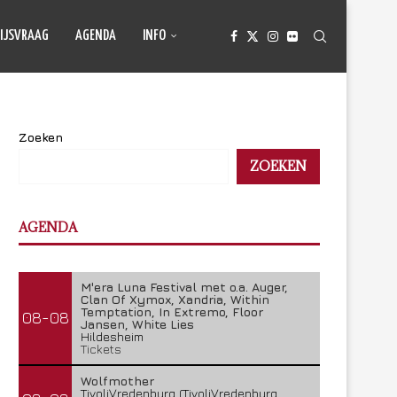
IJSVRAAG
AGENDA
INFO
Zoeken
ZOEKEN
AGENDA
M'era Luna Festival met o.a. Auger,
Clan Of Xymox, Xandria, Within
Temptation, In Extremo, Floor
08-08
Jansen, White Lies
Hildesheim
Tickets
Wolfmother
TivoliVredenburg (TivoliVredenburg