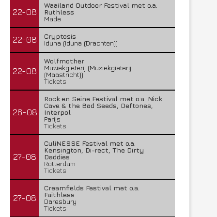
Waailand Outdoor Festival met o.a.
22-08
Ruthless
Made
Cryptosis
22-08
Iduna (Iduna (Drachten))
Wolfmother
Muziekgieterij (Muziekgieterij
22-08
(Maastricht))
Tickets
Rock en Seine Festival met o.a. Nick
Cave & the Bad Seeds, Deftones,
26-08
Interpol
Parijs
Tickets
CuliNESSE Festival met o.a.
Kensington, Di-rect, The Dirty
27-08
Daddies
Rotterdam
Tickets
Creamfields Festival met o.a.
Faithless
27-08
Daresbury
Tickets