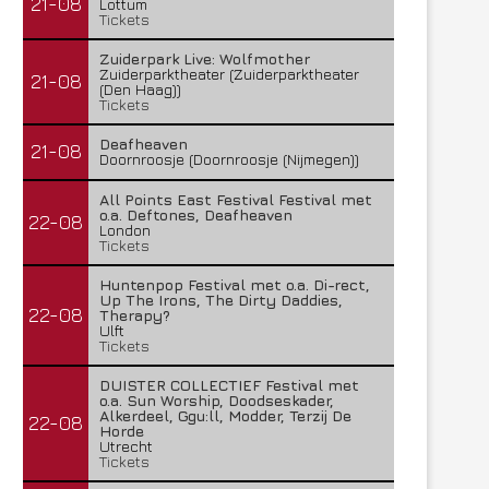
21-08
Lottum
Tickets
Zuiderpark Live: Wolfmother
Zuiderparktheater (Zuiderparktheater
21-08
(Den Haag))
Tickets
Deafheaven
21-08
Doornroosje (Doornroosje (Nijmegen))
All Points East Festival Festival met
o.a. Deftones, Deafheaven
22-08
London
Tickets
Huntenpop Festival met o.a. Di-rect,
Up The Irons, The Dirty Daddies,
22-08
Therapy?
Ulft
Tickets
DUISTER COLLECTIEF Festival met
o.a. Sun Worship, Doodseskader,
Alkerdeel, Ggu:ll, Modder, Terzij De
22-08
Horde
Utrecht
Tickets