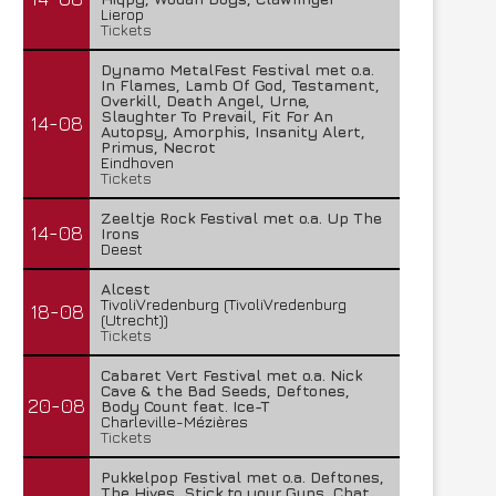
Lierop
Tickets
Dynamo MetalFest Festival met o.a.
In Flames, Lamb Of God, Testament,
Overkill, Death Angel, Urne,
Slaughter To Prevail, Fit For An
14-08
Autopsy, Amorphis, Insanity Alert,
Primus, Necrot
Eindhoven
Tickets
Zeeltje Rock Festival met o.a. Up The
14-08
Irons
Deest
Alcest
TivoliVredenburg (TivoliVredenburg
18-08
(Utrecht))
Tickets
Cabaret Vert Festival met o.a. Nick
Cave & the Bad Seeds, Deftones,
20-08
Body Count feat. Ice-T
Charleville-Mézières
Tickets
Pukkelpop Festival met o.a. Deftones,
The Hives, Stick to your Guns, Chat