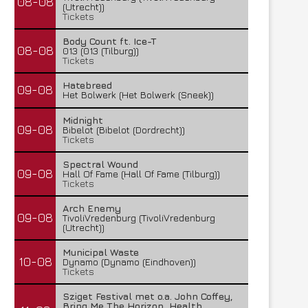
08-08
(Utrecht))
Tickets
Body Count ft. Ice-T
08-08
013 (013 (Tilburg))
Tickets
Hatebreed
09-08
Het Bolwerk (Het Bolwerk (Sneek))
Midnight
09-08
Bibelot (Bibelot (Dordrecht))
Tickets
Spectral Wound
09-08
Hall Of Fame (Hall Of Fame (Tilburg))
Tickets
Arch Enemy
09-08
TivoliVredenburg (TivoliVredenburg
(Utrecht))
Municipal Waste
10-08
Dynamo (Dynamo (Eindhoven))
Tickets
Sziget Festival met o.a. John Coffey,
Bring Me The Horizon, Health