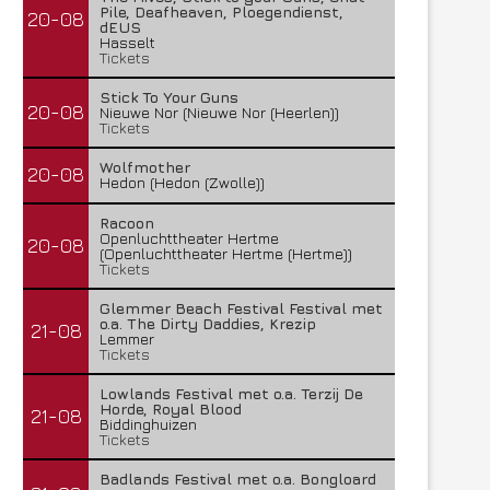
Pile, Deafheaven, Ploegendienst,
20-08
dEUS
Hasselt
Tickets
Stick To Your Guns
20-08
Nieuwe Nor (Nieuwe Nor (Heerlen))
Tickets
Wolfmother
20-08
Hedon (Hedon (Zwolle))
Racoon
Openluchttheater Hertme
20-08
(Openluchttheater Hertme (Hertme))
Tickets
Glemmer Beach Festival Festival met
o.a. The Dirty Daddies, Krezip
21-08
Lemmer
Tickets
Lowlands Festival met o.a. Terzij De
Horde, Royal Blood
21-08
Biddinghuizen
Tickets
Badlands Festival met o.a. Bongloard