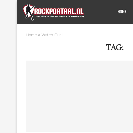
HOME
Home
»
Watch Out !
TAG:
W