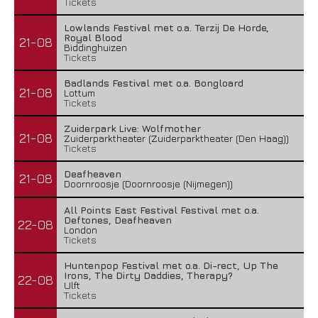
Tickets
Lowlands Festival met o.a. Terzij De Horde,
Royal Blood
21-08
Biddinghuizen
Tickets
Badlands Festival met o.a. Bongloard
21-08
Lottum
Tickets
Zuiderpark Live: Wolfmother
21-08
Zuiderparktheater (Zuiderparktheater (Den Haag))
Tickets
Deafheaven
21-08
Doornroosje (Doornroosje (Nijmegen))
All Points East Festival Festival met o.a.
Deftones, Deafheaven
22-08
London
Tickets
Huntenpop Festival met o.a. Di-rect, Up The
Irons, The Dirty Daddies, Therapy?
22-08
Ulft
Tickets