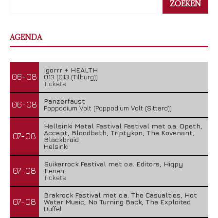
ZOEKEN
AGENDA
Igorrr + HEALTH
06-08
013 (013 (Tilburg))
Tickets
Panzerfaust
06-08
Poppodium Volt (Poppodium Volt (Sittard))
Hellsinki Metal Festival Festival met o.a. Opeth,
Accept, Bloodbath, Triptykon, The Kovenant,
07-08
Blackbraid
Helsinki
Suikerrock Festival met o.a. Editors, Hiqpy
07-08
Tienen
Tickets
Brakrock Festival met o.a. The Casualties, Hot
07-08
Water Music, No Turning Back, The Exploited
Duffel