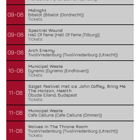
Midnight
09-08
Bibelot (Bibelot (Dordrecht))
Tickets
Spectral Wound
09-08
Hall Of Fame (Hall Of Fame (Tilburg))
Tickets
Arch Enemy
09-08
TivoliVredenburg (TivoliVredenburg (Utrecht))
Municipal Waste
10-08
Dynamo (Dynamo (Eindhoven))
Tickets
Sziget Festival met o.a. John Coffey, Bring Me
The Horizon, Health
11-08
Óbudai Eiland, Budapest
Tickets
Municipal Waste
11-08
Cafe Calluna (Cafe Calluna (Ommen))
Wolves In The Throne Room
11-08
TivoliVredenburg (TivoliVredenburg (Utrecht))
Tickets