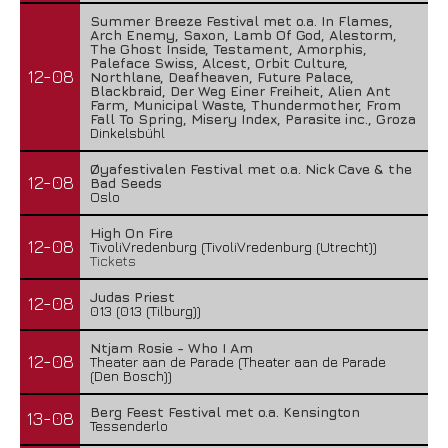
Summer Breeze Festival met o.a. In Flames,
Arch Enemy, Saxon, Lamb Of God, Alestorm,
The Ghost Inside, Testament, Amorphis,
Paleface Swiss, Alcest, Orbit Culture,
12-08
Northlane, Deafheaven, Future Palace,
Blackbraid, Der Weg Einer Freiheit, Alien Ant
Farm, Municipal Waste, Thundermother, From
Fall To Spring, Misery Index, Parasite inc., Groza
Dinkelsbühl
Øyafestivalen Festival met o.a. Nick Cave & the
12-08
Bad Seeds
Oslo
High On Fire
12-08
TivoliVredenburg (TivoliVredenburg (Utrecht))
Tickets
Judas Priest
12-08
013 (013 (Tilburg))
Ntjam Rosie - Who I Am
12-08
Theater aan de Parade (Theater aan de Parade
(Den Bosch))
Berg Feest Festival met o.a. Kensington
13-08
Tessenderlo