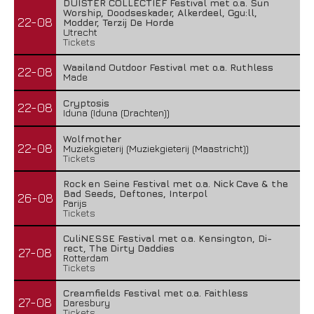
DUISTER COLLECTIEF Festival met o.a. Sun
Worship, Doodseskader, Alkerdeel, Ggu:ll,
22-08
Modder, Terzij De Horde
Utrecht
Tickets
Waailand Outdoor Festival met o.a. Ruthless
22-08
Made
Cryptosis
22-08
Iduna (Iduna (Drachten))
Wolfmother
22-08
Muziekgieterij (Muziekgieterij (Maastricht))
Tickets
Rock en Seine Festival met o.a. Nick Cave & the
Bad Seeds, Deftones, Interpol
26-08
Parijs
Tickets
CuliNESSE Festival met o.a. Kensington, Di-
rect, The Dirty Daddies
27-08
Rotterdam
Tickets
Creamfields Festival met o.a. Faithless
27-08
Daresbury
Tickets