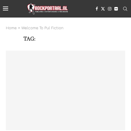
Home
»
Welcome To Pul Fiction
TAG:
WELCOME TO PUL FICTION