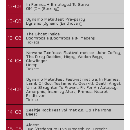
In Flames + Employed To Serve
13-08
OM (OM (Seraing))
Dynamo Metalfest Pre-party
13-08
Dynamo (Dynamo (Eindhoven))
The Ghost Inside
13-08
Doornroosje (Doornroosje (Nijmegen))
Tickets
Nirwana Tuinfeest Festival met o.a. John Coffey,
The Dirty Daddies, Hiqpy, Wodan Boys,
14-08
Clawfinger
Lierop
Tickets
Dynamo MetalFest Festival met o.a. In Flames,
Lamb Of God, Testament, Overkill, Death Angel,
Urne, Slaughter To Prevail, Fit For An Autopsy,
14-08
Amorphis, Insanity Alert, Primus, Necrot
Eindhoven
Tickets
Zeeltje Rock Festival met o.a. Up The Irons
14-08
Deest
Alcest
18-08
TivoliVredenburg (TivoliVredenburg (Utrecht))