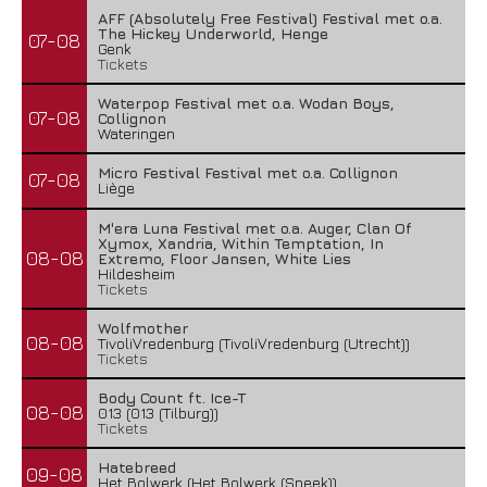
AFF (Absolutely Free Festival) Festival met o.a.
The Hickey Underworld, Henge
07-08
Genk
Tickets
Waterpop Festival met o.a. Wodan Boys,
07-08
Collignon
Wateringen
Micro Festival Festival met o.a. Collignon
07-08
Liège
M'era Luna Festival met o.a. Auger, Clan Of
Xymox, Xandria, Within Temptation, In
08-08
Extremo, Floor Jansen, White Lies
Hildesheim
Tickets
Wolfmother
08-08
TivoliVredenburg (TivoliVredenburg (Utrecht))
Tickets
Body Count ft. Ice-T
08-08
013 (013 (Tilburg))
Tickets
Hatebreed
09-08
Het Bolwerk (Het Bolwerk (Sneek))