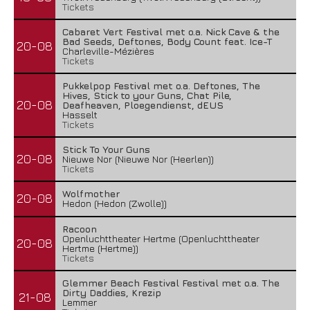
Tickets
Cabaret Vert Festival met o.a. Nick Cave & the
Bad Seeds, Deftones, Body Count feat. Ice-T
20-08
Charleville-Mézières
Tickets
Pukkelpop Festival met o.a. Deftones, The
Hives, Stick to your Guns, Chat Pile,
20-08
Deafheaven, Ploegendienst, dEUS
Hasselt
Tickets
Stick To Your Guns
20-08
Nieuwe Nor (Nieuwe Nor (Heerlen))
Tickets
Wolfmother
20-08
Hedon (Hedon (Zwolle))
Racoon
Openluchttheater Hertme (Openluchttheater
20-08
Hertme (Hertme))
Tickets
Glemmer Beach Festival Festival met o.a. The
Dirty Daddies, Krezip
21-08
Lemmer