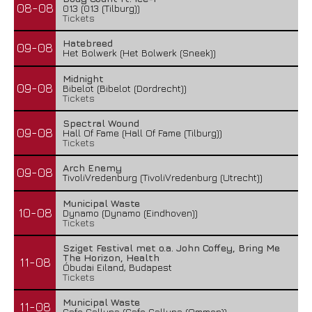
08-08
013 (013 (Tilburg))
Tickets
Hatebreed
09-08
Het Bolwerk (Het Bolwerk (Sneek))
Midnight
09-08
Bibelot (Bibelot (Dordrecht))
Tickets
Spectral Wound
09-08
Hall Of Fame (Hall Of Fame (Tilburg))
Tickets
Arch Enemy
09-08
TivoliVredenburg (TivoliVredenburg (Utrecht))
Municipal Waste
10-08
Dynamo (Dynamo (Eindhoven))
Tickets
Sziget Festival met o.a. John Coffey, Bring Me
The Horizon, Health
11-08
Óbudai Eiland, Budapest
Tickets
Municipal Waste
11-08
Cafe Calluna (Cafe Calluna (Ommen))