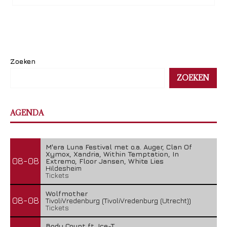
Zoeken
ZOEKEN
AGENDA
M'era Luna Festival met o.a. Auger, Clan Of
Xymox, Xandria, Within Temptation, In
08-08
Extremo, Floor Jansen, White Lies
Hildesheim
Tickets
Wolfmother
08-08
TivoliVredenburg (TivoliVredenburg (Utrecht))
Tickets
Body Count ft. Ice-T