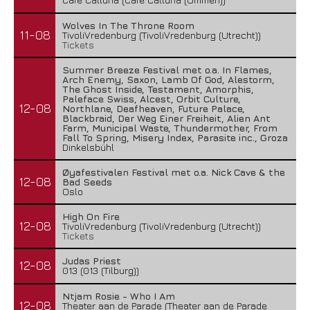
Wolves In The Throne Room
11-08
TivoliVredenburg (TivoliVredenburg (Utrecht))
Tickets
Summer Breeze Festival met o.a. In Flames,
Arch Enemy, Saxon, Lamb Of God, Alestorm,
The Ghost Inside, Testament, Amorphis,
Paleface Swiss, Alcest, Orbit Culture,
12-08
Northlane, Deafheaven, Future Palace,
Blackbraid, Der Weg Einer Freiheit, Alien Ant
Farm, Municipal Waste, Thundermother, From
Fall To Spring, Misery Index, Parasite inc., Groza
Dinkelsbühl
Øyafestivalen Festival met o.a. Nick Cave & the
12-08
Bad Seeds
Oslo
High On Fire
12-08
TivoliVredenburg (TivoliVredenburg (Utrecht))
Tickets
Judas Priest
12-08
013 (013 (Tilburg))
Ntjam Rosie - Who I Am
12-08
Theater aan de Parade (Theater aan de Parade