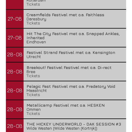
Tickets
Creamfields Festival met o.a. Faithless
27-08
Daresbury
Tickets
Hit The City Festival met o.a. Snapped Ankles,
27-08
Inherited
Eindhoven
Festival Strand Festival met o.a. Kensington
28-08
Utrecht
Breekout! Festival Festival met o.a. Di-rect
28-08
Bree
Tickets
Pelagic Fest Festival met o.a. Predatory Void
28-08
Maastricht
Tickets
Metallicamp Festival met o.a. HESKEN
28-08
Ommen
Tickets
THE HICKEY UNDERWORLD - DAK SESSION #3
28-08
Wilde Westen (Wilde Westen (Kortrijk))