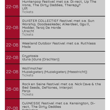
Huntenpop Festival met o.a. Di-rect, Up The
Irons, The Dirty Daddies, Therapy?
22-08
Ulft
Tickets
DUISTER COLLECTIEF Festival met o.a. Sun
Worship, Doodseskader, Alkerdeel, Ggu:ll,
22-08
Modder, Terzij De Horde
Utrecht
Tickets
Waailand Outdoor Festival met o.a. Ruthless
22-08
Made
Cryptosis
22-08
Iduna (Iduna (Drachten))
Wolfmother
22-08
Muziekgieterij (Muziekgieterij (Maastricht))
Tickets
Rock en Seine Festival met o.a. Nick Cave & the
Bad Seeds, Deftones, Interpol
26-08
Parijs
Tickets
CuliNESSE Festival met o.a. Kensington, Di-
rect, The Dirty Daddies
27-08
Rotterdam