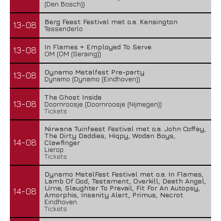
(Den Bosch))
Berg Feest Festival met o.a. Kensington
13-08
Tessenderlo
In Flames + Employed To Serve
13-08
OM (OM (Seraing))
Dynamo Metalfest Pre-party
13-08
Dynamo (Dynamo (Eindhoven))
The Ghost Inside
13-08
Doornroosje (Doornroosje (Nijmegen))
Tickets
Nirwana Tuinfeest Festival met o.a. John Coffey,
The Dirty Daddies, Hiqpy, Wodan Boys,
14-08
Clawfinger
Lierop
Tickets
Dynamo MetalFest Festival met o.a. In Flames,
Lamb Of God, Testament, Overkill, Death Angel,
Urne, Slaughter To Prevail, Fit For An Autopsy,
14-08
Amorphis, Insanity Alert, Primus, Necrot
Eindhoven
Tickets