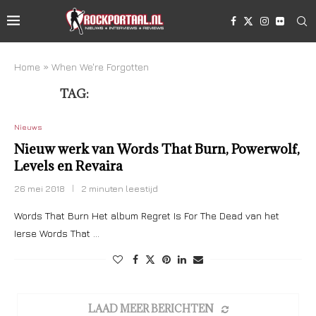
Home
»
When We're Forgotten
TAG:
WHEN WE’RE FORGOTTEN
Nieuws
Nieuw werk van Words That Burn, Powerwolf,
Levels en Revaira
26 mei 2018
2 minuten leestijd
Words That Burn Het album Regret Is For The Dead van het
Ierse Words That …
LAAD MEER BERICHTEN