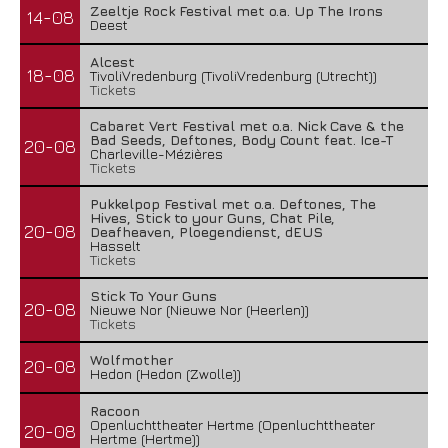
Zeeltje Rock Festival met o.a. Up The Irons
14-08
Deest
Alcest
18-08
TivoliVredenburg (TivoliVredenburg (Utrecht))
Tickets
Cabaret Vert Festival met o.a. Nick Cave & the
Bad Seeds, Deftones, Body Count feat. Ice-T
20-08
Charleville-Mézières
Tickets
Pukkelpop Festival met o.a. Deftones, The
Hives, Stick to your Guns, Chat Pile,
20-08
Deafheaven, Ploegendienst, dEUS
Hasselt
Tickets
Stick To Your Guns
20-08
Nieuwe Nor (Nieuwe Nor (Heerlen))
Tickets
Wolfmother
20-08
Hedon (Hedon (Zwolle))
Racoon
Openluchttheater Hertme (Openluchttheater
20-08
Hertme (Hertme))