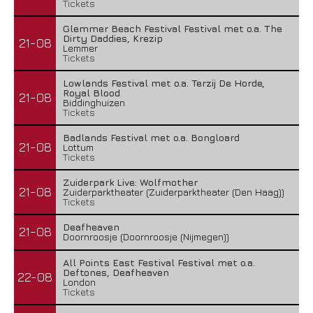
Tickets
Glemmer Beach Festival Festival met o.a. The
Dirty Daddies, Krezip
21-08
Lemmer
Tickets
Lowlands Festival met o.a. Terzij De Horde,
Royal Blood
21-08
Biddinghuizen
Tickets
Badlands Festival met o.a. Bongloard
21-08
Lottum
Tickets
Zuiderpark Live: Wolfmother
21-08
Zuiderparktheater (Zuiderparktheater (Den Haag))
Tickets
Deafheaven
21-08
Doornroosje (Doornroosje (Nijmegen))
All Points East Festival Festival met o.a.
Deftones, Deafheaven
22-08
London
Tickets