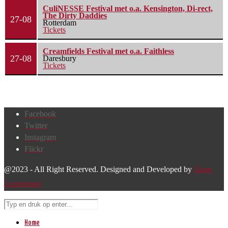
CuliNESSE Festival met o.a. Kensington, Di-rect,
The Dirty Daddies
27-08
Rotterdam
Tickets
Creamfields Festival met o.a. Faithless
27-08
Daresbury
Tickets
Facebook
Twitter
Instagram
Flickr
@2023 - All Right Reserved. Designed and Developed by
Harm
Lourenssen
Home