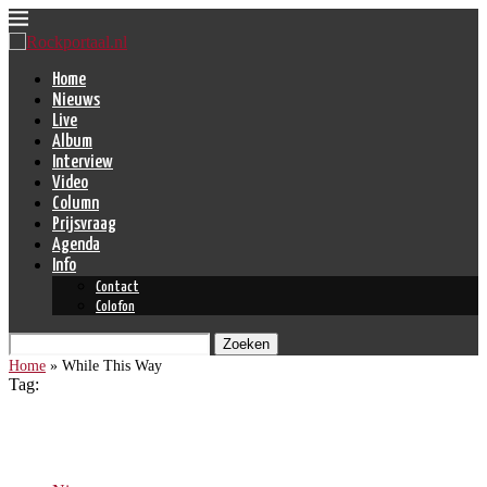
Home
Nieuws
Live
Album
Interview
Video
Column
Prijsvraag
Agenda
Info
Contact
Colofon
Zoeken
Home
»
While This Way
Tag:
While This Way