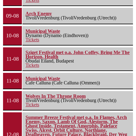
Tickets
Arch Enemy
09-08
TivoliVredenburg (TivoliVredenburg (Utrecht))
Municipal Waste
10-08
Dynamo (Dynamo (Eindhoven))
Tickets
Sziget Festival met o.a. John Coffey, Bring Me The
Horizon, Health
11-08
Óbudai Eiland, Budapest
Tickets
Municipal Waste
11-08
Cafe Calluna (Cafe Calluna (Ommen))
Wolves In The Throne Room
11-08
TivoliVredenburg (TivoliVredenburg (Utrecht))
Tickets
Summer Breeze Festival met o.a. In Flames, Arch
Enemy, Saxon, Lamb Of God, Alestorm, The
Ghost Inside, Testament, Amorphis, Paleface
Swiss, Alcest, Orbit Culture, Northlane,
12-08
Deafheaven, Future Palace, Blackbraid, Der Weg