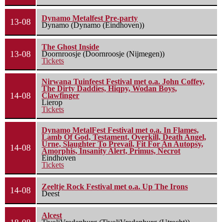
Dynamo Metalfest Pre-party
13-08
Dynamo (Dynamo (Eindhoven))
The Ghost Inside
13-08
Doornroosje (Doornroosje (Nijmegen))
Tickets
Nirwana Tuinfeest Festival met o.a. John Coffey,
The Dirty Daddies, Hiqpy, Wodan Boys,
14-08
Clawfinger
Lierop
Tickets
Dynamo MetalFest Festival met o.a. In Flames,
Lamb Of God, Testament, Overkill, Death Angel,
Urne, Slaughter To Prevail, Fit For An Autopsy,
14-08
Amorphis, Insanity Alert, Primus, Necrot
Eindhoven
Tickets
Zeeltje Rock Festival met o.a. Up The Irons
14-08
Deest
Alcest