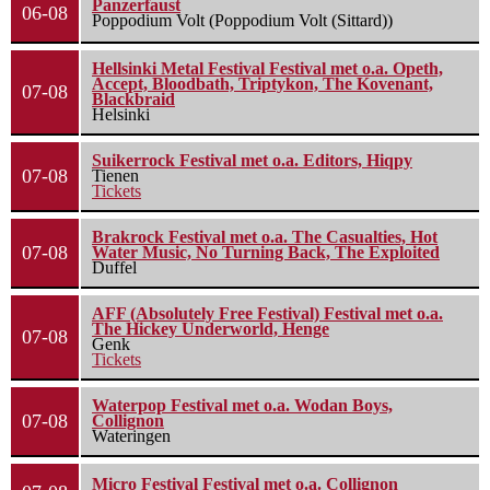
Panzerfaust
06-08
Poppodium Volt (Poppodium Volt (Sittard))
Hellsinki Metal Festival Festival met o.a. Opeth,
Accept, Bloodbath, Triptykon, The Kovenant,
07-08
Blackbraid
Helsinki
Suikerrock Festival met o.a. Editors, Hiqpy
07-08
Tienen
Tickets
Brakrock Festival met o.a. The Casualties, Hot
07-08
Water Music, No Turning Back, The Exploited
Duffel
AFF (Absolutely Free Festival) Festival met o.a.
The Hickey Underworld, Henge
07-08
Genk
Tickets
Waterpop Festival met o.a. Wodan Boys,
07-08
Collignon
Wateringen
Micro Festival Festival met o.a. Collignon