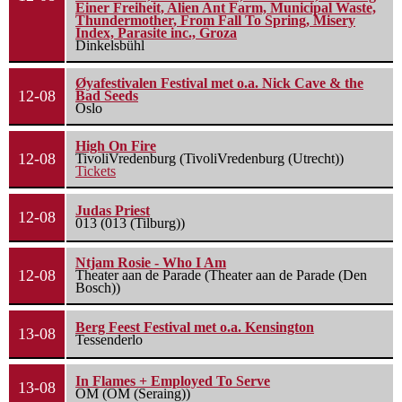
Einer Freiheit, Alien Ant Farm, Municipal Waste,
Thundermother, From Fall To Spring, Misery
Index, Parasite inc., Groza
Dinkelsbühl
Øyafestivalen Festival met o.a. Nick Cave & the
12-08
Bad Seeds
Oslo
High On Fire
12-08
TivoliVredenburg (TivoliVredenburg (Utrecht))
Tickets
Judas Priest
12-08
013 (013 (Tilburg))
Ntjam Rosie - Who I Am
12-08
Theater aan de Parade (Theater aan de Parade (Den
Bosch))
Berg Feest Festival met o.a. Kensington
13-08
Tessenderlo
In Flames + Employed To Serve
13-08
OM (OM (Seraing))