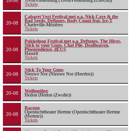
18-08
TivoliVredenburg (TivoliVredenburg (Utrecht))
Tickets
Cabaret Vert Festival met o.a. Nick Cave & the
Bad Seeds, Deftones, Body Count feat. Ice-T
20-08
Charleville-Mézières
Tickets
Pukkelpop Festival met o.a. Deftones, The Hives,
Stick to your Guns, Chat Pile, Deafheaven,
20-08
Ploegendienst, dEUS
Hasselt
Tickets
Stick To Your Guns
20-08
Nieuwe Nor (Nieuwe Nor (Heerlen))
Tickets
Wolfmother
20-08
Hedon (Hedon (Zwolle))
Racoon
Openluchttheater Hertme (Openluchttheater Hertme
20-08
(Hertme))
Tickets