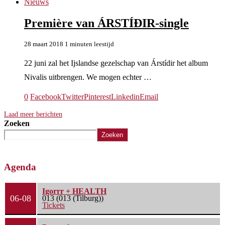
Nieuws
Première van ÁRSTÍÐIR-single
28 maart 2018
1 minuten leestijd
22 juni zal het Ijslandse gezelschap van Árstídir het album
Nivalis uitbrengen. We mogen echter …
0
Facebook
Twitter
Pinterest
Linkedin
Email
Laad meer berichten
Zoeken
Zoeken
Agenda
Igorrr + HEALTH
06-08
013 (013 (Tilburg))
Tickets