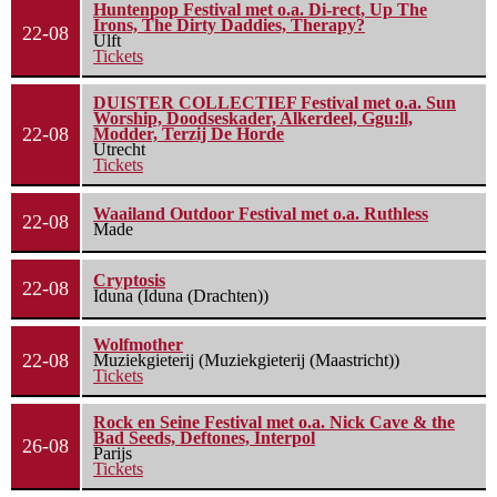
Huntenpop Festival met o.a. Di-rect, Up The
Irons, The Dirty Daddies, Therapy?
22-08
Ulft
Tickets
DUISTER COLLECTIEF Festival met o.a. Sun
Worship, Doodseskader, Alkerdeel, Ggu:ll,
22-08
Modder, Terzij De Horde
Utrecht
Tickets
Waailand Outdoor Festival met o.a. Ruthless
22-08
Made
Cryptosis
22-08
Iduna (Iduna (Drachten))
Wolfmother
22-08
Muziekgieterij (Muziekgieterij (Maastricht))
Tickets
Rock en Seine Festival met o.a. Nick Cave & the
Bad Seeds, Deftones, Interpol
26-08
Parijs
Tickets