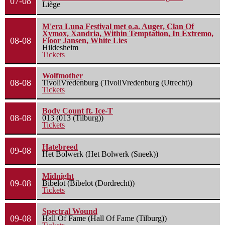
07-08
Liège
M'era Luna Festival met o.a. Auger, Clan Of
Xymox, Xandria, Within Temptation, In Extremo,
08-08
Floor Jansen, White Lies
Hildesheim
Tickets
Wolfmother
08-08
TivoliVredenburg (TivoliVredenburg (Utrecht))
Tickets
Body Count ft. Ice-T
08-08
013 (013 (Tilburg))
Tickets
Hatebreed
09-08
Het Bolwerk (Het Bolwerk (Sneek))
Midnight
09-08
Bibelot (Bibelot (Dordrecht))
Tickets
Spectral Wound
09-08
Hall Of Fame (Hall Of Fame (Tilburg))