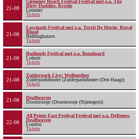
Glemmer Beach Festival Festival met o.a. The
Dirty Daddies, Krezip
21-08
Lemmer
Tickets
Lowlands Festival met o.a. Terzij De Horde, Royal
Blood
21-08
Biddinghuizen
Tickets
Badlands Festival met o.a. Bongloard
21-08
Lottum
Tickets
Zuiderpark Live: Wolfmother
21-08
Zuiderparktheater (Zuiderparktheater (Den Haag))
Tickets
Deafheaven
21-08
Doornroosje (Doornroosje (Nijmegen))
All Points East Festival Festival met o.a. Deftones,
Deafheaven
22-08
London
Tickets