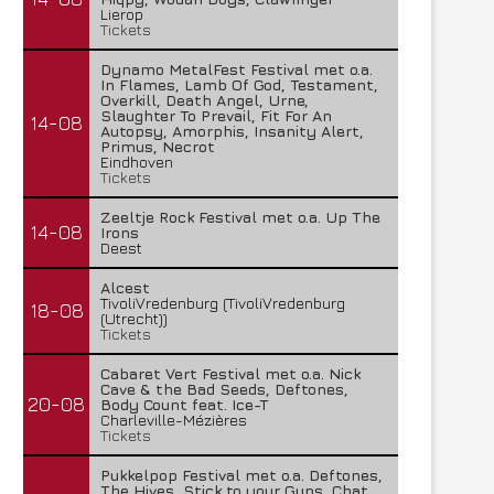
Lierop
Tickets
Dynamo MetalFest Festival met o.a.
In Flames, Lamb Of God, Testament,
Overkill, Death Angel, Urne,
Slaughter To Prevail, Fit For An
14-08
Autopsy, Amorphis, Insanity Alert,
Primus, Necrot
Eindhoven
Tickets
Zeeltje Rock Festival met o.a. Up The
14-08
Irons
Deest
Alcest
TivoliVredenburg (TivoliVredenburg
18-08
(Utrecht))
Tickets
Cabaret Vert Festival met o.a. Nick
Cave & the Bad Seeds, Deftones,
20-08
Body Count feat. Ice-T
Charleville-Mézières
Tickets
Pukkelpop Festival met o.a. Deftones,
The Hives, Stick to your Guns, Chat