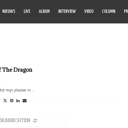
NIEUWS
LIVE
ALBUM
INTERVIEW
VIDEO
COLUMN
PR
S OF THE DRAGON
f The Dragon
ot mijn plezier in …
ER BERICHTEN