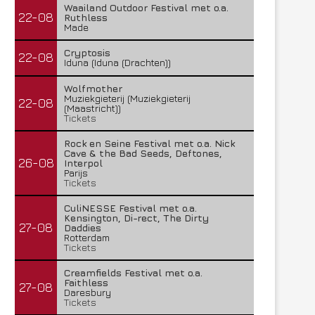
Waailand Outdoor Festival met o.a.
22-08
Ruthless
Made
Cryptosis
22-08
Iduna (Iduna (Drachten))
Wolfmother
Muziekgieterij (Muziekgieterij
22-08
(Maastricht))
Tickets
Rock en Seine Festival met o.a. Nick
Cave & the Bad Seeds, Deftones,
26-08
Interpol
Parijs
Tickets
CuliNESSE Festival met o.a.
Kensington, Di-rect, The Dirty
27-08
Daddies
Rotterdam
Tickets
Creamfields Festival met o.a.
Faithless
27-08
Daresbury
Tickets