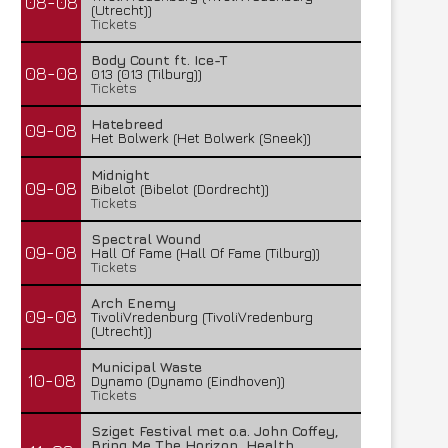
08-08
(Utrecht))
Tickets
Body Count ft. Ice-T
08-08
013 (013 (Tilburg))
Tickets
Hatebreed
09-08
Het Bolwerk (Het Bolwerk (Sneek))
Midnight
09-08
Bibelot (Bibelot (Dordrecht))
Tickets
Spectral Wound
09-08
Hall Of Fame (Hall Of Fame (Tilburg))
Tickets
Arch Enemy
09-08
TivoliVredenburg (TivoliVredenburg
(Utrecht))
Municipal Waste
10-08
Dynamo (Dynamo (Eindhoven))
Tickets
Sziget Festival met o.a. John Coffey,
Bring Me The Horizon, Health