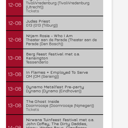
TivoliVredenburg (TivoliVredenburg
12-08
(Utrecht))
Tickets
Judas Priest
12-08
013 (013 (Tilburg))
Ntjam Rosie - Who I Am
12-08
Theater aan de Parade (Theater aan de
Parade (Den Bosch))
Berg Feest Festival met o.a.
13-08
Kensington
Tessenderlo
In Flames + Employed To Serve
13-08
OM (OM (Seraing))
Dynamo Metalfest Pre-party
13-08
Dynamo (Dynamo (Eindhoven))
The Ghost Inside
13-08
Doornroosje (Doornroosje (Nijmegen))
Tickets
Nirwana Tuinfeest Festival met o.a.
John Coffey, The Dirty Daddies,
14-08
Hiqpy, Wodan Boys, Clawfinger