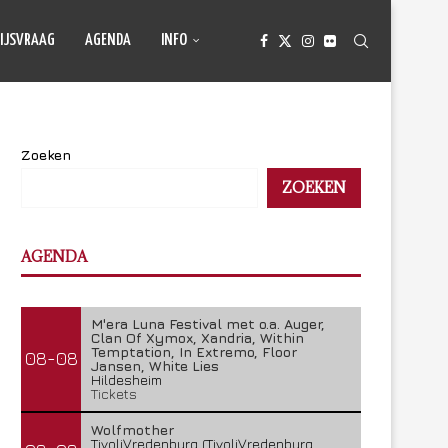
IJSVRAAG
AGENDA
INFO
Zoeken
ZOEKEN
AGENDA
M'era Luna Festival met o.a. Auger,
Clan Of Xymox, Xandria, Within
Temptation, In Extremo, Floor
08-08
Jansen, White Lies
Hildesheim
Tickets
Wolfmother
TivoliVredenburg (TivoliVredenburg