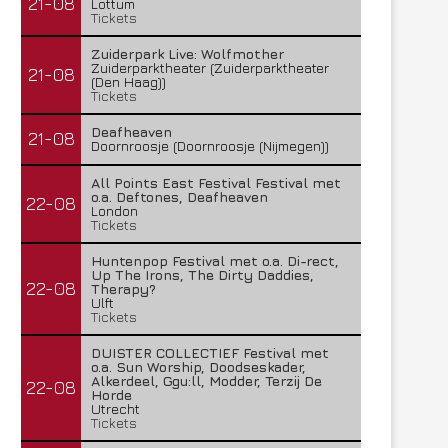
21-08
Lottum
Tickets
Zuiderpark Live: Wolfmother
Zuiderparktheater (Zuiderparktheater
21-08
(Den Haag))
Tickets
Deafheaven
21-08
Doornroosje (Doornroosje (Nijmegen))
All Points East Festival Festival met
o.a. Deftones, Deafheaven
22-08
London
Tickets
Huntenpop Festival met o.a. Di-rect,
Up The Irons, The Dirty Daddies,
22-08
Therapy?
Ulft
Tickets
DUISTER COLLECTIEF Festival met
o.a. Sun Worship, Doodseskader,
Alkerdeel, Ggu:ll, Modder, Terzij De
22-08
Horde
Utrecht
Tickets