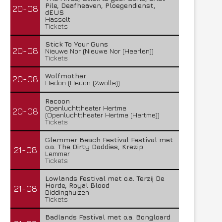
Pile, Deafheaven, Ploegendienst,
20-08
dEUS
Hasselt
Tickets
Stick To Your Guns
20-08
Nieuwe Nor (Nieuwe Nor (Heerlen))
Tickets
Wolfmother
20-08
Hedon (Hedon (Zwolle))
Racoon
Openluchttheater Hertme
20-08
(Openluchttheater Hertme (Hertme))
Tickets
Glemmer Beach Festival Festival met
o.a. The Dirty Daddies, Krezip
21-08
Lemmer
Tickets
Lowlands Festival met o.a. Terzij De
Horde, Royal Blood
21-08
Biddinghuizen
Tickets
Badlands Festival met o.a. Bongloard