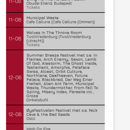
11-08
Óbudai Eiland, Budapest
Tickets
Municipal Waste
11-08
Cafe Calluna (Cafe Calluna (Ommen))
Wolves In The Throne Room
TivoliVredenburg (TivoliVredenburg
11-08
(Utrecht))
Tickets
Summer Breeze Festival met o.a. In
Flames, Arch Enemy, Saxon, Lamb
Of God, Alestorm, The Ghost Inside,
Testament, Amorphis, Paleface
Swiss, Alcest, Orbit Culture,
Northlane, Deafheaven, Future
12-08
Palace, Blackbraid, Der Weg Einer
Freiheit, Alien Ant Farm, Municipal
Waste, Thundermother, From Fall To
Spring, Misery Index, Parasite inc.,
Groza
Dinkelsbühl
Øyafestivalen Festival met o.a. Nick
12-08
Cave & the Bad Seeds
Oslo
High On Fire