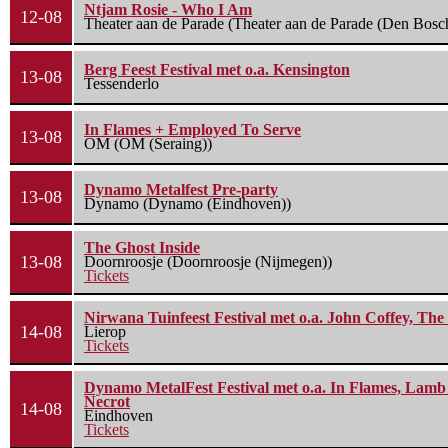
Ntjam Rosie - Who I Am
12-08
Theater aan de Parade (Theater aan de Parade (Den Bosc
Berg Feest Festival met o.a. Kensington
13-08
Tessenderlo
In Flames + Employed To Serve
13-08
OM (OM (Seraing))
Dynamo Metalfest Pre-party
13-08
Dynamo (Dynamo (Eindhoven))
The Ghost Inside
13-08
Doornroosje (Doornroosje (Nijmegen))
Tickets
Nirwana Tuinfeest Festival met o.a. John Coffey, Th
14-08
Lierop
Tickets
Dynamo MetalFest Festival met o.a. In Flames, Lamb O
Necrot
14-08
Eindhoven
Tickets