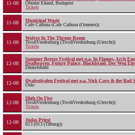
11-08
Óbudai Eiland, Budapest
Tickets
Municipal Waste
11-08
Cafe Calluna (Cafe Calluna (Ommen))
Wolves In The Throne Room
11-08
TivoliVredenburg (TivoliVredenburg (Utrecht))
Tickets
Summer Breeze Festival met o.a. In Flames, Arch Ene
12-08
Deafheaven, Future Palace, Blackbraid, Der Weg Eine
Dinkelsbühl
Øyafestivalen Festival met o.a. Nick Cave & the Bad 
12-08
Oslo
High On Fire
12-08
TivoliVredenburg (TivoliVredenburg (Utrecht))
Tickets
Judas Priest
12-08
013 (013 (Tilburg))