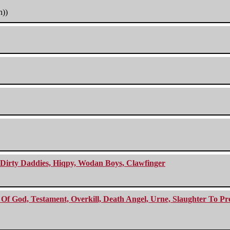
h))
e Dirty Daddies, Hiqpy, Wodan Boys, Clawfinger
f God, Testament, Overkill, Death Angel, Urne, Slaughter To Prev