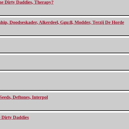
The Dirty Daddies, Therapy?
, Doodseskader, Alkerdeel, Ggu:ll, Modder, Terzij De Horde
Seeds, Deftones, Interpol
e Dirty Daddies