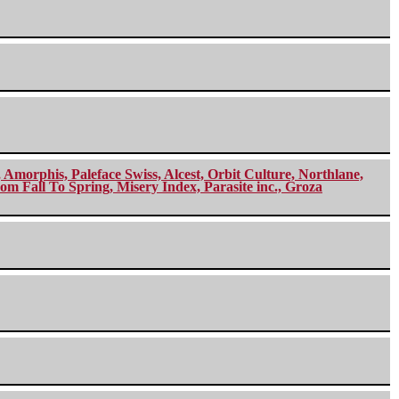
morphis, Paleface Swiss, Alcest, Orbit Culture, Northlane,
m Fall To Spring, Misery Index, Parasite inc., Groza