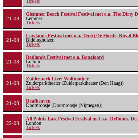
Tickets
Glemmer Beach Festival Festival met o.a. The Dirty D
21-08
Lemmer
Tickets
Lowlands Festival met o.a. Terzij De Horde, Royal B
21-08
Biddinghuizen
Tickets
Badlands Festival met o.a. Bongloard
21-08
Lottum
Tickets
Zuiderpark Live: Wolfmother
21-08
Zuiderparktheater (Zuiderparktheater (Den Haag))
Tickets
Deafheaven
21-08
Doornroosje (Doornroosje (Nijmegen))
All Points East Festival Festival met o.a. Deftones, D
22-08
London
Tickets