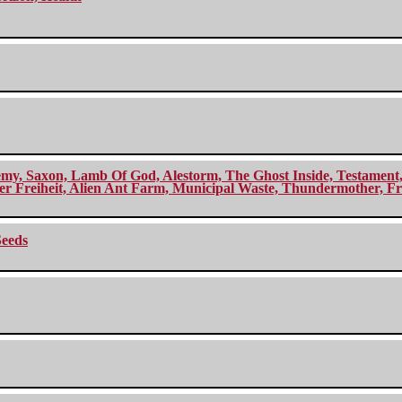
my, Saxon, Lamb Of God, Alestorm, The Ghost Inside, Testament, A
r Freiheit, Alien Ant Farm, Municipal Waste, Thundermother, Fro
Seeds