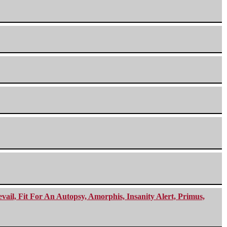
ail, Fit For An Autopsy, Amorphis, Insanity Alert, Primus,