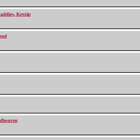
addies, Krezip
lood
eafheaven