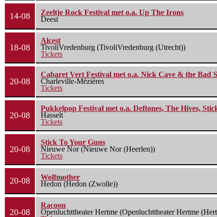
Zeeltje Rock Festival met o.a. Up The Irons
14-08
Deest
Alcest
18-08
TivoliVredenburg (TivoliVredenburg (Utrecht))
Tickets
Cabaret Vert Festival met o.a. Nick Cave & the Bad S
20-08
Charleville-Mézières
Tickets
Pukkelpop Festival met o.a. Deftones, The Hives, Sti
20-08
Hasselt
Tickets
Stick To Your Guns
20-08
Nieuwe Nor (Nieuwe Nor (Heerlen))
Tickets
Wolfmother
20-08
Hedon (Hedon (Zwolle))
Racoon
20-08
Openluchttheater Hertme (Openluchttheater Hertme (Her