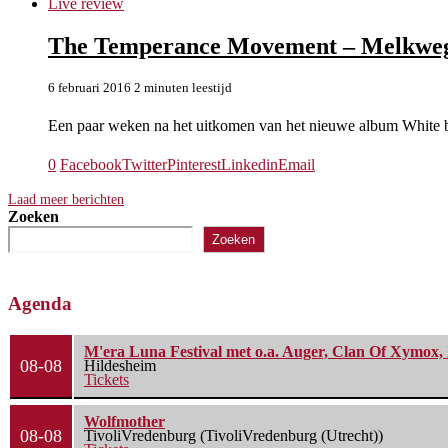
Live review
The Temperance Movement – Melkweg
6 februari 2016
2 minuten leestijd
Een paar weken na het uitkomen van het nieuwe album White 
0
Facebook
Twitter
Pinterest
Linkedin
Email
Laad meer berichten
Zoeken
Zoeken
Agenda
M'era Luna Festival met o.a. Auger, Clan Of Xymox, 
08-08
Hildesheim
Tickets
Wolfmother
08-08
TivoliVredenburg (TivoliVredenburg (Utrecht))