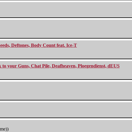
eeds, Deftones, Body Count feat. Ice-T
ck to your Guns, Chat Pile, Deafheaven, Ploegendienst, dEUS
tme))