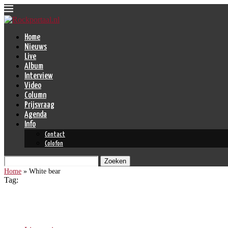
Home
Nieuws
Live
Album
Interview
Video
Column
Prijsvraag
Agenda
Info
Contact
Colofon
Zoeken
Home
»
White bear
Tag:
White bear