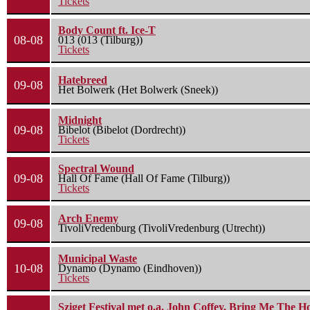
Tickets
Body Count ft. Ice-T
08-08
013 (013 (Tilburg))
Tickets
Hatebreed
09-08
Het Bolwerk (Het Bolwerk (Sneek))
Midnight
09-08
Bibelot (Bibelot (Dordrecht))
Tickets
Spectral Wound
09-08
Hall Of Fame (Hall Of Fame (Tilburg))
Tickets
Arch Enemy
09-08
TivoliVredenburg (TivoliVredenburg (Utrecht))
Municipal Waste
10-08
Dynamo (Dynamo (Eindhoven))
Tickets
Sziget Festival met o.a. John Coffey, Bring Me The H