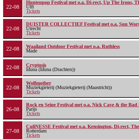
Huntenpop Festival met o.a. Di-rect, Up The Irons, 
22-08
Ulft
Tickets
DUISTER COLLECTIEF Festival met o.a. Sun Worship
22-08
Utrecht
Tickets
Waailand Outdoor Festival met o.a. Ruthless
22-08
Made
Cryptosis
22-08
Iduna (Iduna (Drachten))
Wolfmother
22-08
Muziekgieterij (Muziekgieterij (Maastricht))
Tickets
Rock en Seine Festival met o.a. Nick Cave & the Bad 
26-08
Parijs
Tickets
CuliNESSE Festival met o.a. Kensington, Di-rect, Th
27-08
Rotterdam
Tickets