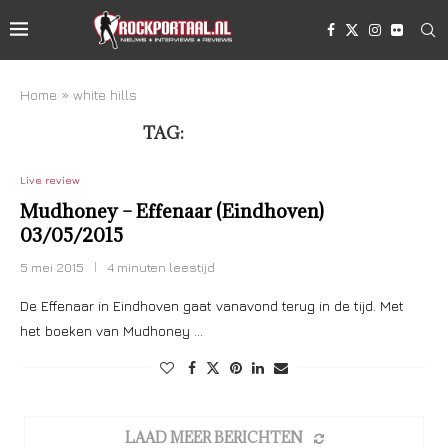
Home
»
white hills
TAG:
WHITE HILLS
Live review
Mudhoney – Effenaar (Eindhoven)
03/05/2015
5 mei 2015
4 minuten leestijd
De Effenaar in Eindhoven gaat vanavond terug in de tijd. Met
het boeken van Mudhoney …
LAAD MEER BERICHTEN