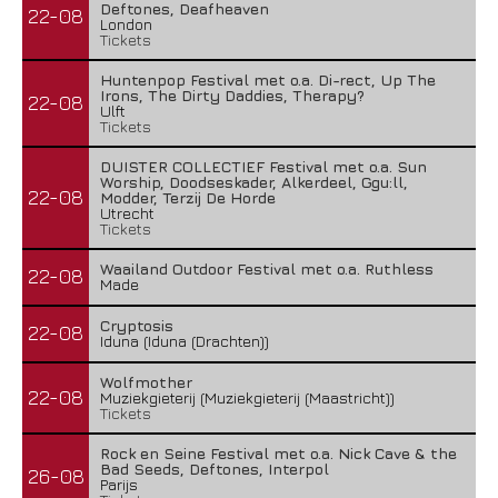
Deftones, Deafheaven
22-08
London
Tickets
Huntenpop Festival met o.a. Di-rect, Up The
Irons, The Dirty Daddies, Therapy?
22-08
Ulft
Tickets
DUISTER COLLECTIEF Festival met o.a. Sun
Worship, Doodseskader, Alkerdeel, Ggu:ll,
22-08
Modder, Terzij De Horde
Utrecht
Tickets
Waailand Outdoor Festival met o.a. Ruthless
22-08
Made
Cryptosis
22-08
Iduna (Iduna (Drachten))
Wolfmother
22-08
Muziekgieterij (Muziekgieterij (Maastricht))
Tickets
Rock en Seine Festival met o.a. Nick Cave & the
Bad Seeds, Deftones, Interpol
26-08
Parijs