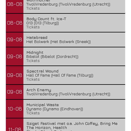
08-08
TivoliVredenburg (TivoliVredenburg (Utrecht))
Tickets
Body Count ft. Ice-T
08-08
013 (013 (Tilburg))
Tickets
Hatebreed
09-08
Het Bolwerk (Het Bolwerk (Sneek))
Midnight
09-08
Bibelot (Bibelot (Dordrecht))
Tickets
Spectral Wound
09-08
Hall Of Fame (Hall Of Fame (Tilburg))
Tickets
Arch Enemy
09-08
TivoliVredenburg (TivoliVredenburg (Utrecht))
Municipal Waste
10-08
Dynamo (Dynamo (Eindhoven))
Tickets
Sziget Festival met o.a. John Coffey, Bring Me
The Horizon, Health
11-08