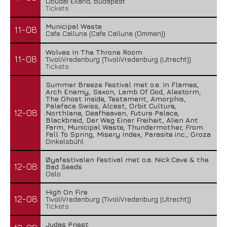
Óbudai Eiland, Budapest
Tickets
Municipal Waste
11-08
Cafe Calluna (Cafe Calluna (Ommen))
Wolves In The Throne Room
11-08
TivoliVredenburg (TivoliVredenburg (Utrecht))
Tickets
Summer Breeze Festival met o.a. In Flames,
Arch Enemy, Saxon, Lamb Of God, Alestorm,
The Ghost Inside, Testament, Amorphis,
Paleface Swiss, Alcest, Orbit Culture,
12-08
Northlane, Deafheaven, Future Palace,
Blackbraid, Der Weg Einer Freiheit, Alien Ant
Farm, Municipal Waste, Thundermother, From
Fall To Spring, Misery Index, Parasite inc., Groza
Dinkelsbühl
Øyafestivalen Festival met o.a. Nick Cave & the
12-08
Bad Seeds
Oslo
High On Fire
12-08
TivoliVredenburg (TivoliVredenburg (Utrecht))
Tickets
Judas Priest