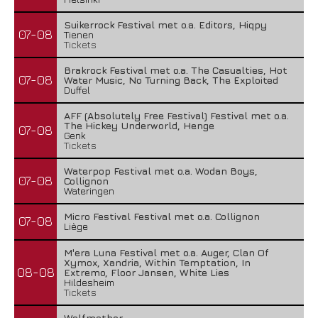
Suikerrock Festival met o.a. Editors, Hiqpy
07-08
Tienen
Tickets
Brakrock Festival met o.a. The Casualties, Hot
07-08
Water Music, No Turning Back, The Exploited
Duffel
AFF (Absolutely Free Festival) Festival met o.a.
The Hickey Underworld, Henge
07-08
Genk
Tickets
Waterpop Festival met o.a. Wodan Boys,
07-08
Collignon
Wateringen
Micro Festival Festival met o.a. Collignon
07-08
Liège
M'era Luna Festival met o.a. Auger, Clan Of
Xymox, Xandria, Within Temptation, In
08-08
Extremo, Floor Jansen, White Lies
Hildesheim
Tickets
Wolfmother