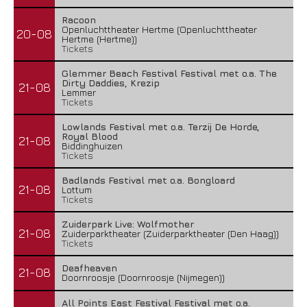
Racoon
Openluchttheater Hertme (Openluchttheater
20-08
Hertme (Hertme))
Tickets
Glemmer Beach Festival Festival met o.a. The
Dirty Daddies, Krezip
21-08
Lemmer
Tickets
Lowlands Festival met o.a. Terzij De Horde,
Royal Blood
21-08
Biddinghuizen
Tickets
Badlands Festival met o.a. Bongloard
21-08
Lottum
Tickets
Zuiderpark Live: Wolfmother
21-08
Zuiderparktheater (Zuiderparktheater (Den Haag))
Tickets
Deafheaven
21-08
Doornroosje (Doornroosje (Nijmegen))
All Points East Festival Festival met o.a.