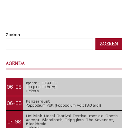
Zoeken
ZOEKEN
AGENDA
Igorrr + HEALTH
06-08
013 (013 (Tilburg))
Tickets
Panzerfaust
06-08
Poppodium Volt (Poppodium Volt (Sittard))
Hellsinki Metal Festival Festival met o.a. Opeth,
Accept, Bloodbath, Triptykon, The Kovenant,
07-08
Blackbraid
Helsinki