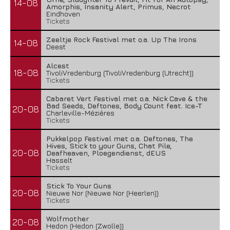
14-08
Amorphis, Insanity Alert, Primus, Necrot
Eindhoven
Tickets
Zeeltje Rock Festival met o.a. Up The Irons
14-08
Deest
Alcest
18-08
TivoliVredenburg (TivoliVredenburg (Utrecht))
Tickets
Cabaret Vert Festival met o.a. Nick Cave & the
Bad Seeds, Deftones, Body Count feat. Ice-T
20-08
Charleville-Mézières
Tickets
Pukkelpop Festival met o.a. Deftones, The
Hives, Stick to your Guns, Chat Pile,
20-08
Deafheaven, Ploegendienst, dEUS
Hasselt
Tickets
Stick To Your Guns
20-08
Nieuwe Nor (Nieuwe Nor (Heerlen))
Tickets
Wolfmother
20-08
Hedon (Hedon (Zwolle))