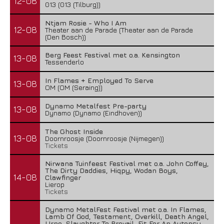
12-08
013 (013 (Tilburg))
Ntjam Rosie - Who I Am
12-08
Theater aan de Parade (Theater aan de Parade
(Den Bosch))
Berg Feest Festival met o.a. Kensington
13-08
Tessenderlo
In Flames + Employed To Serve
13-08
OM (OM (Seraing))
Dynamo Metalfest Pre-party
13-08
Dynamo (Dynamo (Eindhoven))
The Ghost Inside
13-08
Doornroosje (Doornroosje (Nijmegen))
Tickets
Nirwana Tuinfeest Festival met o.a. John Coffey,
The Dirty Daddies, Hiqpy, Wodan Boys,
14-08
Clawfinger
Lierop
Tickets
Dynamo MetalFest Festival met o.a. In Flames,
Lamb Of God, Testament, Overkill, Death Angel,
Urne, Slaughter To Prevail, Fit For An Autopsy,