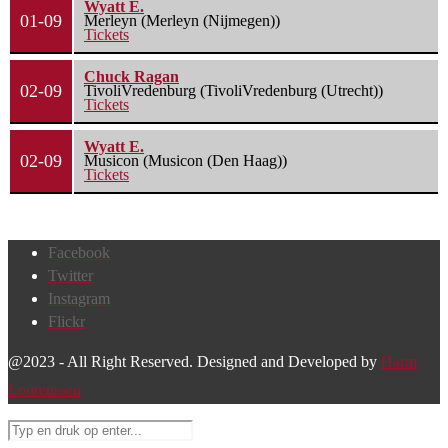
Wyatt E.
01-09
Merleyn (Merleyn (Nijmegen))
Tickets
Chuck Ragan
02-09
TivoliVredenburg (TivoliVredenburg (Utrecht))
Tickets
Wyatt E.
02-09
Musicon (Musicon (Den Haag))
Tickets
Facebook
Twitter
Instagram
Flickr
@2023 - All Right Reserved. Designed and Developed by
Harm
Lourenssen