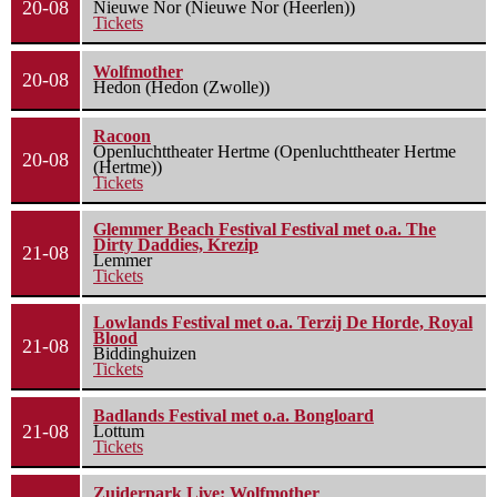
20-08
Nieuwe Nor (Nieuwe Nor (Heerlen))
Tickets
Wolfmother
20-08
Hedon (Hedon (Zwolle))
Racoon
Openluchttheater Hertme (Openluchttheater Hertme
20-08
(Hertme))
Tickets
Glemmer Beach Festival Festival met o.a. The
Dirty Daddies, Krezip
21-08
Lemmer
Tickets
Lowlands Festival met o.a. Terzij De Horde, Royal
Blood
21-08
Biddinghuizen
Tickets
Badlands Festival met o.a. Bongloard
21-08
Lottum
Tickets
Zuiderpark Live: Wolfmother