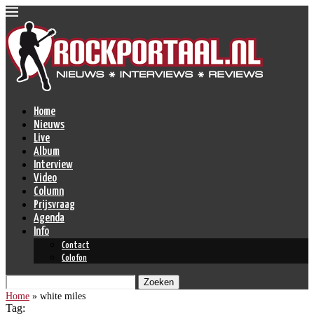
Home
Nieuws
Live
Album
Interview
Video
Column
Prijsvraag
Agenda
Info
Contact
Colofon
Zoeken
Home
»
white miles
Tag: