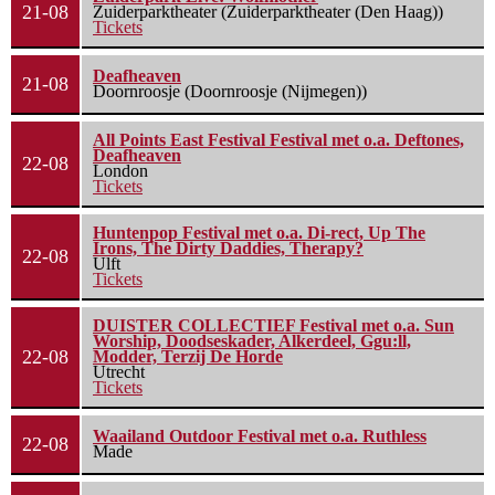
21-08
Zuiderparktheater (Zuiderparktheater (Den Haag))
Tickets
Deafheaven
21-08
Doornroosje (Doornroosje (Nijmegen))
All Points East Festival Festival met o.a. Deftones,
Deafheaven
22-08
London
Tickets
Huntenpop Festival met o.a. Di-rect, Up The
Irons, The Dirty Daddies, Therapy?
22-08
Ulft
Tickets
DUISTER COLLECTIEF Festival met o.a. Sun
Worship, Doodseskader, Alkerdeel, Ggu:ll,
22-08
Modder, Terzij De Horde
Utrecht
Tickets
Waailand Outdoor Festival met o.a. Ruthless
22-08
Made