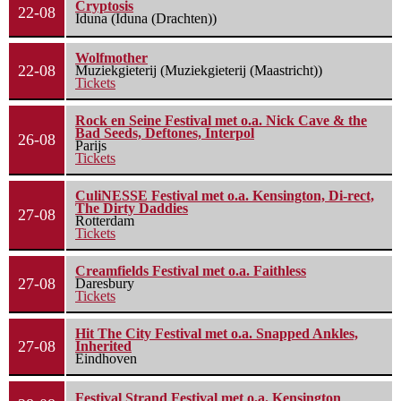
Cryptosis
22-08
Iduna (Iduna (Drachten))
Wolfmother
22-08
Muziekgieterij (Muziekgieterij (Maastricht))
Tickets
Rock en Seine Festival met o.a. Nick Cave & the
Bad Seeds, Deftones, Interpol
26-08
Parijs
Tickets
CuliNESSE Festival met o.a. Kensington, Di-rect,
The Dirty Daddies
27-08
Rotterdam
Tickets
Creamfields Festival met o.a. Faithless
27-08
Daresbury
Tickets
Hit The City Festival met o.a. Snapped Ankles,
27-08
Inherited
Eindhoven
Festival Strand Festival met o.a. Kensington