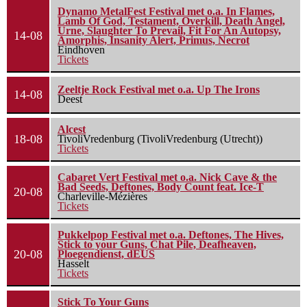
Dynamo MetalFest Festival met o.a. In Flames,
Lamb Of God, Testament, Overkill, Death Angel,
Urne, Slaughter To Prevail, Fit For An Autopsy,
14-08
Amorphis, Insanity Alert, Primus, Necrot
Eindhoven
Tickets
Zeeltje Rock Festival met o.a. Up The Irons
14-08
Deest
Alcest
18-08
TivoliVredenburg (TivoliVredenburg (Utrecht))
Tickets
Cabaret Vert Festival met o.a. Nick Cave & the
Bad Seeds, Deftones, Body Count feat. Ice-T
20-08
Charleville-Mézières
Tickets
Pukkelpop Festival met o.a. Deftones, The Hives,
Stick to your Guns, Chat Pile, Deafheaven,
20-08
Ploegendienst, dEUS
Hasselt
Tickets
Stick To Your Guns