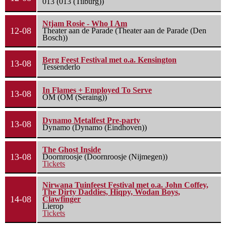
013 (013 (Tilburg))
Ntjam Rosie - Who I Am
12-08
Theater aan de Parade (Theater aan de Parade (Den
Bosch))
Berg Feest Festival met o.a. Kensington
13-08
Tessenderlo
In Flames + Employed To Serve
13-08
OM (OM (Seraing))
Dynamo Metalfest Pre-party
13-08
Dynamo (Dynamo (Eindhoven))
The Ghost Inside
13-08
Doornroosje (Doornroosje (Nijmegen))
Tickets
Nirwana Tuinfeest Festival met o.a. John Coffey,
The Dirty Daddies, Hiqpy, Wodan Boys,
14-08
Clawfinger
Lierop
Tickets