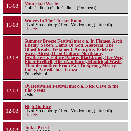
Municipal Waste
11-08
Cafe Calluna (Cafe Calluna (Ommen))
Wolves In The Throne Room
11-08
TivoliVredenburg (TivoliVredenburg (Utrecht))
Tickets
Summer Breeze Festival met o.a. In Flames, Arch
Enemy, Saxon, Lamb Of God, Alestorm, The
Ghost Inside, Testament, Amorphis, Paleface
Swiss, Alcest, Orbit Culture, Northlane,
12-08
Deafheaven, Future Palace, Blackbraid, Der Weg
Einer Freiheit, Alien Ant Farm, Municipal Waste,
Thundermother, From Fall To Spring, Misery
Index, Parasite inc., Groza
Dinkelsbühl
Øyafestivalen Festival met o.a. Nick Cave & the
12-08
Bad Seeds
Oslo
High On Fire
12-08
TivoliVredenburg (TivoliVredenburg (Utrecht))
Tickets
Judas Priest
12-08