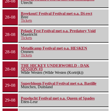
28-08
Utrecht
Breekout! Festival Festival met o.a. Di-rect
28-08
Bree
Tickets
Pelagic Fest Festival met o.a. Predatory Void
28-08
Maastricht
Tickets
Metallicamp Festival met o.a. HESKEN
28-08
Ommen
Tickets
THE HICKEY UNDERWORLD - DAK
28-08
SESSION #3
Wilde Westen (Wilde Westen (Kortrijk))
Superbloom Festival Festival met o.a. Bastille
29-08
Munchen, Duitsland
Popelucht Festival met o.a. Queen of Spades
29-08
Etten-Leur