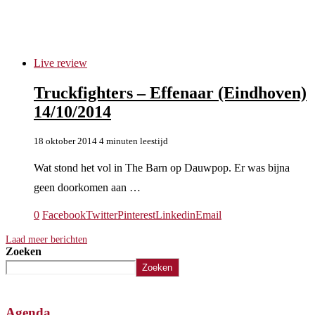
white miles
Live review
Truckfighters – Effenaar (Eindhoven)
14/10/2014
18 oktober 2014
4 minuten leestijd
Wat stond het vol in The Barn op Dauwpop. Er was bijna
geen doorkomen aan …
0
Facebook
Twitter
Pinterest
Linkedin
Email
Laad meer berichten
Zoeken
Zoeken
Agenda