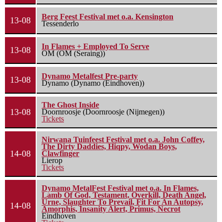
Berg Feest Festival met o.a. Kensington
13-08
Tessenderlo
In Flames + Employed To Serve
13-08
OM (OM (Seraing))
Dynamo Metalfest Pre-party
13-08
Dynamo (Dynamo (Eindhoven))
The Ghost Inside
13-08
Doornroosje (Doornroosje (Nijmegen))
Tickets
Nirwana Tuinfeest Festival met o.a. John Coffey,
The Dirty Daddies, Hiqpy, Wodan Boys,
14-08
Clawfinger
Lierop
Tickets
Dynamo MetalFest Festival met o.a. In Flames,
Lamb Of God, Testament, Overkill, Death Angel,
Urne, Slaughter To Prevail, Fit For An Autopsy,
14-08
Amorphis, Insanity Alert, Primus, Necrot
Eindhoven