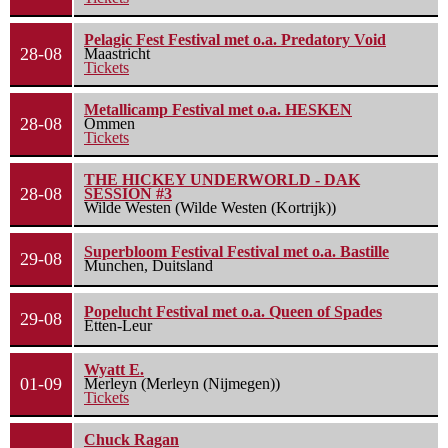
Pelagic Fest Festival met o.a. Predatory Void
28-08
Maastricht
Tickets
Metallicamp Festival met o.a. HESKEN
28-08
Ommen
Tickets
THE HICKEY UNDERWORLD - DAK
28-08
SESSION #3
Wilde Westen (Wilde Westen (Kortrijk))
Superbloom Festival Festival met o.a. Bastille
29-08
Munchen, Duitsland
Popelucht Festival met o.a. Queen of Spades
29-08
Etten-Leur
Wyatt E.
01-09
Merleyn (Merleyn (Nijmegen))
Tickets
Chuck Ragan