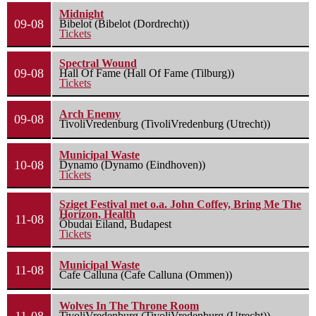
Midnight
09-08
Bibelot (Bibelot (Dordrecht))
Tickets
Spectral Wound
09-08
Hall Of Fame (Hall Of Fame (Tilburg))
Tickets
Arch Enemy
09-08
TivoliVredenburg (TivoliVredenburg (Utrecht))
Municipal Waste
10-08
Dynamo (Dynamo (Eindhoven))
Tickets
Sziget Festival met o.a. John Coffey, Bring Me The
Horizon, Health
11-08
Óbudai Eiland, Budapest
Tickets
Municipal Waste
11-08
Cafe Calluna (Cafe Calluna (Ommen))
Wolves In The Throne Room
TivoliVredenburg (TivoliVredenburg (Utrecht))