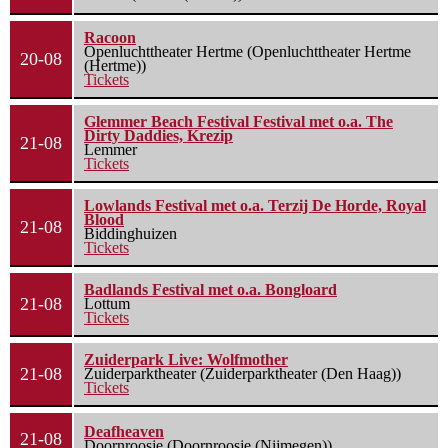
Racoon
Openluchttheater Hertme (Openluchttheater Hertme
20-08
(Hertme))
Tickets
Glemmer Beach Festival Festival met o.a. The
Dirty Daddies, Krezip
21-08
Lemmer
Tickets
Lowlands Festival met o.a. Terzij De Horde, Royal
Blood
21-08
Biddinghuizen
Tickets
Badlands Festival met o.a. Bongloard
21-08
Lottum
Tickets
Zuiderpark Live: Wolfmother
21-08
Zuiderparktheater (Zuiderparktheater (Den Haag))
Tickets
Deafheaven
21-08
Doornroosje (Doornroosje (Nijmegen))