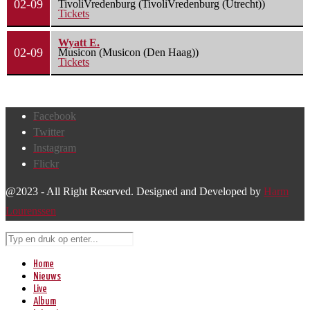
02-09
TivoliVredenburg (TivoliVredenburg (Utrecht))
Tickets
Wyatt E.
02-09
Musicon (Musicon (Den Haag))
Tickets
Facebook
Twitter
Instagram
Flickr
@2023 - All Right Reserved. Designed and Developed by
Harm
Lourenssen
Home
Nieuws
Live
Album