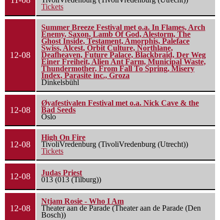
11-08
Tickets
Summer Breeze Festival met o.a. In Flames, Arch
Enemy, Saxon, Lamb Of God, Alestorm, The
Ghost Inside, Testament, Amorphis, Paleface
Swiss, Alcest, Orbit Culture, Northlane,
12-08
Deafheaven, Future Palace, Blackbraid, Der Weg
Einer Freiheit, Alien Ant Farm, Municipal Waste,
Thundermother, From Fall To Spring, Misery
Index, Parasite inc., Groza
Dinkelsbühl
Øyafestivalen Festival met o.a. Nick Cave & the
12-08
Bad Seeds
Oslo
High On Fire
12-08
TivoliVredenburg (TivoliVredenburg (Utrecht))
Tickets
Judas Priest
12-08
013 (013 (Tilburg))
Ntjam Rosie - Who I Am
12-08
Theater aan de Parade (Theater aan de Parade (Den
Bosch))