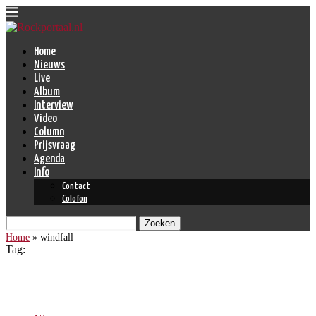
Home
Nieuws
Live
Album
Interview
Video
Column
Prijsvraag
Agenda
Info
Contact
Colofon
Zoeken
Home
»
windfall
Tag:
windfall