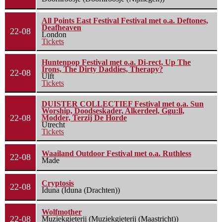
All Points East Festival Festival met o.a. Deftones,
Deafheaven
22-08
London
Tickets
Huntenpop Festival met o.a. Di-rect, Up The
Irons, The Dirty Daddies, Therapy?
22-08
Ulft
Tickets
DUISTER COLLECTIEF Festival met o.a. Sun
Worship, Doodseskader, Alkerdeel, Ggu:ll,
22-08
Modder, Terzij De Horde
Utrecht
Tickets
Waailand Outdoor Festival met o.a. Ruthless
22-08
Made
Cryptosis
22-08
Iduna (Iduna (Drachten))
Wolfmother
22-08
Muziekgieterij (Muziekgieterij (Maastricht))