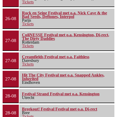
Tickets
Rock en Seine Festival met o.a. Nick Cave & the
Bad Seeds, Deftones, Interpol
26-08
Parijs
Tickets
CuliNESSE Festival met o.a. Kensington, Di-rect,
The Dirty Daddies
27-08
Rotterdam
Tickets
Creamfields Festival met o.a. Faithless
27-08
Daresbury
Tickets
Hit The City Festival met o.a. Snapped Ankles,
27-08
Inherited
Eindhoven
Festival Strand Festival met o.a. Kensington
28-08
Utrecht
Breekout! Festival Festival met o.a. Di-rect
28-08
Bree
Tickets