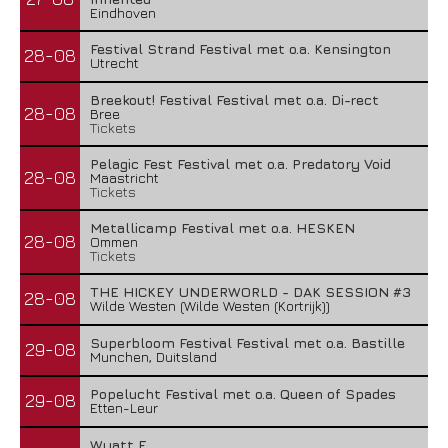
Eindhoven
Festival Strand Festival met o.a. Kensington
28-08
Utrecht
Breekout! Festival Festival met o.a. Di-rect
28-08
Bree
Tickets
Pelagic Fest Festival met o.a. Predatory Void
28-08
Maastricht
Tickets
Metallicamp Festival met o.a. HESKEN
28-08
Ommen
Tickets
THE HICKEY UNDERWORLD - DAK SESSION #3
28-08
Wilde Westen (Wilde Westen (Kortrijk))
Superbloom Festival Festival met o.a. Bastille
29-08
Munchen, Duitsland
Popelucht Festival met o.a. Queen of Spades
29-08
Etten-Leur
Wyatt E.