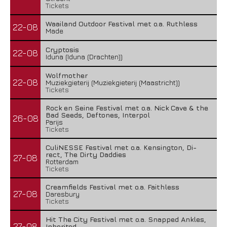
Tickets
Waailand Outdoor Festival met o.a. Ruthless
22-08
Made
Cryptosis
22-08
Iduna (Iduna (Drachten))
Wolfmother
22-08
Muziekgieterij (Muziekgieterij (Maastricht))
Tickets
Rock en Seine Festival met o.a. Nick Cave & the
Bad Seeds, Deftones, Interpol
26-08
Parijs
Tickets
CuliNESSE Festival met o.a. Kensington, Di-
rect, The Dirty Daddies
27-08
Rotterdam
Tickets
Creamfields Festival met o.a. Faithless
27-08
Daresbury
Tickets
Hit The City Festival met o.a. Snapped Ankles,
27-08
Inherited