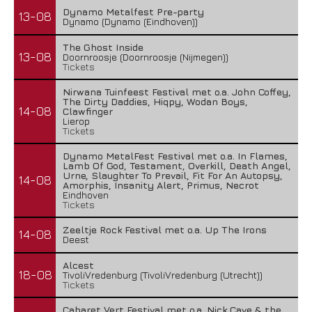
Dynamo Metalfest Pre-party
13-08
Dynamo (Dynamo (Eindhoven))
The Ghost Inside
13-08
Doornroosje (Doornroosje (Nijmegen))
Tickets
Nirwana Tuinfeest Festival met o.a. John Coffey,
The Dirty Daddies, Hiqpy, Wodan Boys,
14-08
Clawfinger
Lierop
Tickets
Dynamo MetalFest Festival met o.a. In Flames,
Lamb Of God, Testament, Overkill, Death Angel,
Urne, Slaughter To Prevail, Fit For An Autopsy,
14-08
Amorphis, Insanity Alert, Primus, Necrot
Eindhoven
Tickets
Zeeltje Rock Festival met o.a. Up The Irons
14-08
Deest
Alcest
18-08
TivoliVredenburg (TivoliVredenburg (Utrecht))
Tickets
Cabaret Vert Festival met o.a. Nick Cave & the