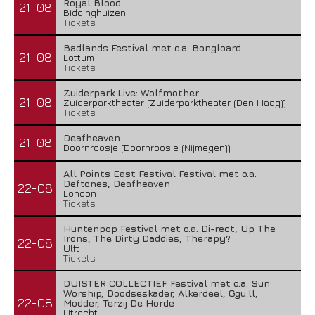
Royal Blood
21-08
Biddinghuizen
Tickets
Badlands Festival met o.a. Bongloard
21-08
Lottum
Tickets
Zuiderpark Live: Wolfmother
21-08
Zuiderparktheater (Zuiderparktheater (Den Haag))
Tickets
Deafheaven
21-08
Doornroosje (Doornroosje (Nijmegen))
All Points East Festival Festival met o.a.
Deftones, Deafheaven
22-08
London
Tickets
Huntenpop Festival met o.a. Di-rect, Up The
Irons, The Dirty Daddies, Therapy?
22-08
Ulft
Tickets
DUISTER COLLECTIEF Festival met o.a. Sun
Worship, Doodseskader, Alkerdeel, Ggu:ll,
22-08
Modder, Terzij De Horde
Utrecht