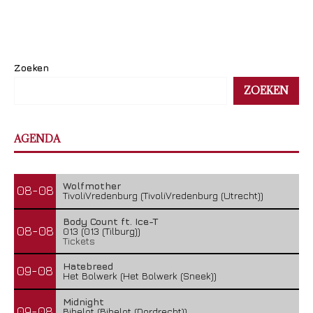
Zoeken
ZOEKEN
AGENDA
Wolfmother
08-08
TivoliVredenburg (TivoliVredenburg (Utrecht))
Body Count ft. Ice-T
08-08
013 (013 (Tilburg))
Tickets
Hatebreed
09-08
Het Bolwerk (Het Bolwerk (Sneek))
Midnight
09-08
Bibelot (Bibelot (Dordrecht))