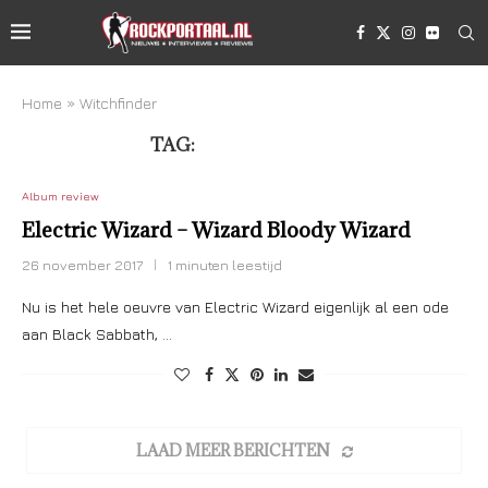
Home
»
Witchfinder
TAG:
WITCHFINDER
Album review
Electric Wizard – Wizard Bloody Wizard
26 november 2017
1 minuten leestijd
Nu is het hele oeuvre van Electric Wizard eigenlijk al een ode
aan Black Sabbath, …
LAAD MEER BERICHTEN