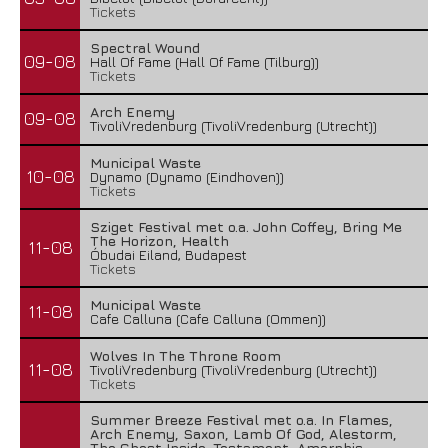
Tickets
Spectral Wound
09-08
Hall Of Fame (Hall Of Fame (Tilburg))
Tickets
Arch Enemy
09-08
TivoliVredenburg (TivoliVredenburg (Utrecht))
Municipal Waste
10-08
Dynamo (Dynamo (Eindhoven))
Tickets
Sziget Festival met o.a. John Coffey, Bring Me
The Horizon, Health
11-08
Óbudai Eiland, Budapest
Tickets
Municipal Waste
11-08
Cafe Calluna (Cafe Calluna (Ommen))
Wolves In The Throne Room
11-08
TivoliVredenburg (TivoliVredenburg (Utrecht))
Tickets
Summer Breeze Festival met o.a. In Flames,
Arch Enemy, Saxon, Lamb Of God, Alestorm,
The Ghost Inside, Testament, Amorphis,