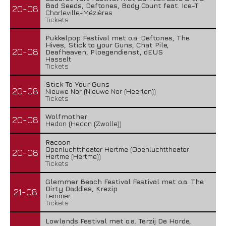
Bad Seeds, Deftones, Body Count feat. Ice-T
20-08
Charleville-Mézières
Tickets
Pukkelpop Festival met o.a. Deftones, The
Hives, Stick to your Guns, Chat Pile,
20-08
Deafheaven, Ploegendienst, dEUS
Hasselt
Tickets
Stick To Your Guns
20-08
Nieuwe Nor (Nieuwe Nor (Heerlen))
Tickets
Wolfmother
20-08
Hedon (Hedon (Zwolle))
Racoon
Openluchttheater Hertme (Openluchttheater
20-08
Hertme (Hertme))
Tickets
Glemmer Beach Festival Festival met o.a. The
Dirty Daddies, Krezip
21-08
Lemmer
Tickets
Lowlands Festival met o.a. Terzij De Horde,