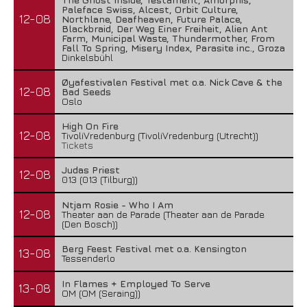
Paleface Swiss, Alcest, Orbit Culture,
12-08
Northlane, Deafheaven, Future Palace,
Blackbraid, Der Weg Einer Freiheit, Alien Ant
Farm, Municipal Waste, Thundermother, From
Fall To Spring, Misery Index, Parasite inc., Groza
Dinkelsbühl
Øyafestivalen Festival met o.a. Nick Cave & the
12-08
Bad Seeds
Oslo
High On Fire
12-08
TivoliVredenburg (TivoliVredenburg (Utrecht))
Tickets
Judas Priest
12-08
013 (013 (Tilburg))
Ntjam Rosie - Who I Am
12-08
Theater aan de Parade (Theater aan de Parade
(Den Bosch))
Berg Feest Festival met o.a. Kensington
13-08
Tessenderlo
In Flames + Employed To Serve
13-08
OM (OM (Seraing))