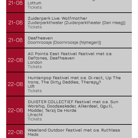
21-08
Lottum
Tickets
Zuiderpark Live: Wolfmother
21-08
Zuiderparktheater (Zuiderparktheater (Den Haag))
Tickets
Deafheaven
21-08
Doornroosje (Doornroosje (Nijmegen))
All Points East Festival Festival met o.a.
Deftones, Deafheaven
22-08
London
Tickets
Huntenpop Festival met o.a. Di-rect, Up The
Irons, The Dirty Daddies, Therapy?
22-08
Ulft
Tickets
DUISTER COLLECTIEF Festival met o.a. Sun
Worship, Doodseskader, Alkerdeel, Ggu:ll,
22-08
Modder, Terzij De Horde
Utrecht
Tickets
Waailand Outdoor Festival met o.a. Ruthless
22-08
Made