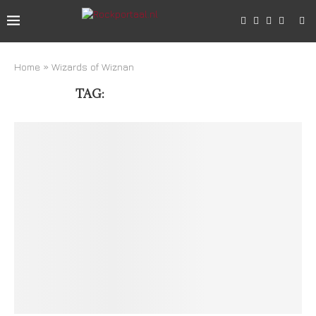
Home
»
Wizards of Wiznan
TAG:
WIZARDS OF WIZNAN