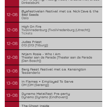
Dinkelsbühl
Øyafestivalen Festival met o.a. Nick Cave & the
12-08
Bad Seeds
Oslo
High On Fire
12-08
TivoliVredenburg (TivoliVredenburg (Utrecht))
Tickets
Judas Priest
12-08
013 (013 (Tilburg))
Ntjam Rosie - Who I Am
12-08
Theater aan de Parade (Theater aan de Parade
(Den Bosch))
Berg Feest Festival met o.a. Kensington
13-08
Tessenderlo
In Flames + Employed To Serve
13-08
OM (OM (Seraing))
Dynamo Metalfest Pre-party
13-08
Dynamo (Dynamo (Eindhoven))
The Ghost Inside