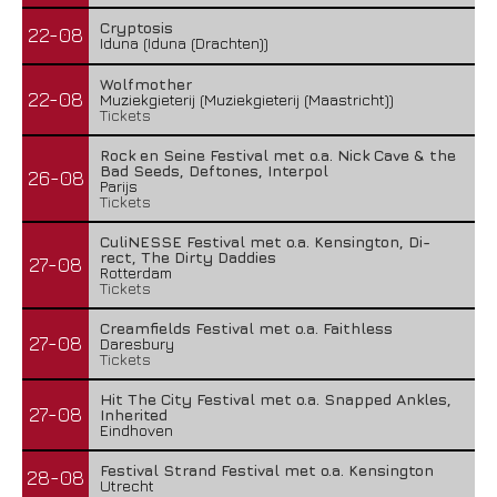
Cryptosis
22-08
Iduna (Iduna (Drachten))
Wolfmother
22-08
Muziekgieterij (Muziekgieterij (Maastricht))
Tickets
Rock en Seine Festival met o.a. Nick Cave & the
Bad Seeds, Deftones, Interpol
26-08
Parijs
Tickets
CuliNESSE Festival met o.a. Kensington, Di-
rect, The Dirty Daddies
27-08
Rotterdam
Tickets
Creamfields Festival met o.a. Faithless
27-08
Daresbury
Tickets
Hit The City Festival met o.a. Snapped Ankles,
27-08
Inherited
Eindhoven
Festival Strand Festival met o.a. Kensington
28-08
Utrecht