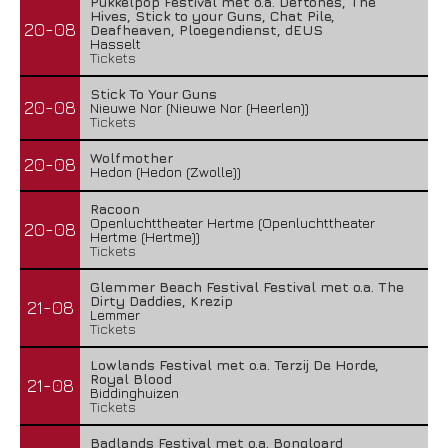
Pukkelpop Festival met o.a. Deftones, The
Hives, Stick to your Guns, Chat Pile,
20-08
Deafheaven, Ploegendienst, dEUS
Hasselt
Tickets
Stick To Your Guns
20-08
Nieuwe Nor (Nieuwe Nor (Heerlen))
Tickets
Wolfmother
20-08
Hedon (Hedon (Zwolle))
Racoon
Openluchttheater Hertme (Openluchttheater
20-08
Hertme (Hertme))
Tickets
Glemmer Beach Festival Festival met o.a. The
Dirty Daddies, Krezip
21-08
Lemmer
Tickets
Lowlands Festival met o.a. Terzij De Horde,
Royal Blood
21-08
Biddinghuizen
Tickets
Badlands Festival met o.a. Bongloard