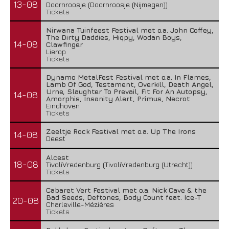
13-08
Doornroosje (Doornroosje (Nijmegen))
Tickets
Nirwana Tuinfeest Festival met o.a. John Coffey,
The Dirty Daddies, Hiqpy, Wodan Boys,
14-08
Clawfinger
Lierop
Tickets
Dynamo MetalFest Festival met o.a. In Flames,
Lamb Of God, Testament, Overkill, Death Angel,
Urne, Slaughter To Prevail, Fit For An Autopsy,
14-08
Amorphis, Insanity Alert, Primus, Necrot
Eindhoven
Tickets
Zeeltje Rock Festival met o.a. Up The Irons
14-08
Deest
Alcest
18-08
TivoliVredenburg (TivoliVredenburg (Utrecht))
Tickets
Cabaret Vert Festival met o.a. Nick Cave & the
Bad Seeds, Deftones, Body Count feat. Ice-T
20-08
Charleville-Mézières
Tickets