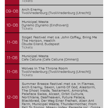
Tickets
Arch Enemy
09-08
TivoliVredenburg (TivoliVredenburg (Utrecht))
Municipal Waste
10-08
Dynamo (Dynamo (Eindhoven))
Tickets
Sziget Festival met o.a. John Coffey, Bring Me
The Horizon, Health
11-08
Óbudai Eiland, Budapest
Tickets
Municipal Waste
11-08
Cafe Calluna (Cafe Calluna (Ommen))
Wolves In The Throne Room
11-08
TivoliVredenburg (TivoliVredenburg (Utrecht))
Tickets
Summer Breeze Festival met o.a. In Flames,
Arch Enemy, Saxon, Lamb Of God, Alestorm,
The Ghost Inside, Testament, Amorphis,
Paleface Swiss, Alcest, Orbit Culture,
12-08
Northlane, Deafheaven, Future Palace,
Blackbraid, Der Weg Einer Freiheit, Alien Ant
Farm, Municipal Waste, Thundermother, From
Fall To Spring, Misery Index, Parasite inc., Groza