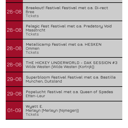
Breekout! Festival Festival met o.a. Di-rect
28-08
Bree
Tickets
Pelagic Fest Festival met o.a. Predatory Void
28-08
Maastricht
Tickets
Metallicamp Festival met o.a. HESKEN
28-08
Ommen
Tickets
THE HICKEY UNDERWORLD - DAK SESSION #3
28-08
Wilde Westen (Wilde Westen (Kortrijk))
Superbloom Festival Festival met o.a. Bastille
29-08
Munchen, Duitsland
Popelucht Festival met o.a. Queen of Spades
29-08
Etten-Leur
Wyatt E.
01-09
Merleyn (Merleyn (Nijmegen))
Tickets