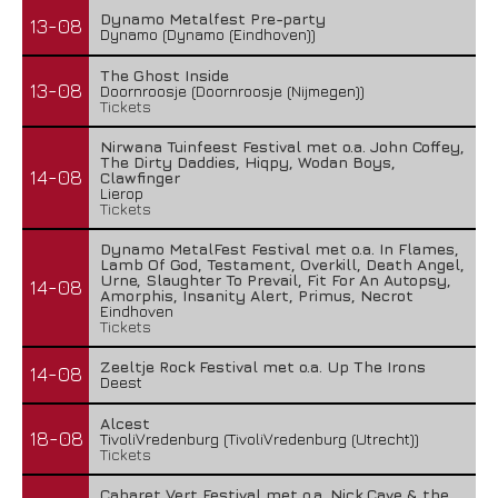
Dynamo Metalfest Pre-party
13-08
Dynamo (Dynamo (Eindhoven))
The Ghost Inside
13-08
Doornroosje (Doornroosje (Nijmegen))
Tickets
Nirwana Tuinfeest Festival met o.a. John Coffey,
The Dirty Daddies, Hiqpy, Wodan Boys,
14-08
Clawfinger
Lierop
Tickets
Dynamo MetalFest Festival met o.a. In Flames,
Lamb Of God, Testament, Overkill, Death Angel,
Urne, Slaughter To Prevail, Fit For An Autopsy,
14-08
Amorphis, Insanity Alert, Primus, Necrot
Eindhoven
Tickets
Zeeltje Rock Festival met o.a. Up The Irons
14-08
Deest
Alcest
18-08
TivoliVredenburg (TivoliVredenburg (Utrecht))
Tickets
Cabaret Vert Festival met o.a. Nick Cave & the