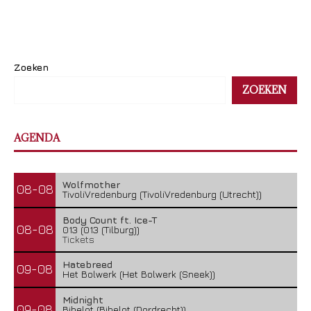
Zoeken
ZOEKEN
AGENDA
Wolfmother
08-08
TivoliVredenburg (TivoliVredenburg (Utrecht))
Body Count ft. Ice-T
08-08
013 (013 (Tilburg))
Tickets
Hatebreed
09-08
Het Bolwerk (Het Bolwerk (Sneek))
Midnight
09-08
Bibelot (Bibelot (Dordrecht))