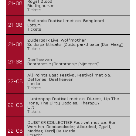
Royal Blood
21-08
Biddinghuizen
Tickets
Badlands Festival met o.a. Bongloard
21-08
Lottum
Tickets
Zuiderpark Live: Wolfmother
21-08
Zuiderparktheater (Zuiderparktheater (Den Haag))
Tickets
Deafheaven
21-08
Doornroosje (Doornroosje (Nijmegen))
All Points East Festival Festival met o.a.
Deftones, Deafheaven
22-08
London
Tickets
Huntenpop Festival met o.a. Di-rect, Up The
Irons, The Dirty Daddies, Therapy?
22-08
Ulft
Tickets
DUISTER COLLECTIEF Festival met o.a. Sun
Worship, Doodseskader, Alkerdeel, Ggu:ll,
22-08
Modder, Terzij De Horde
Utrecht