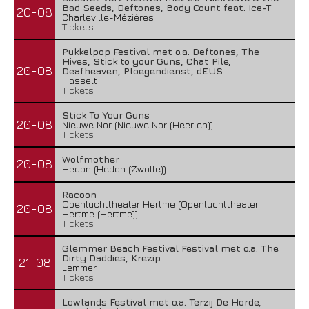
Bad Seeds, Deftones, Body Count feat. Ice-T
20-08
Charleville-Mézières
Tickets
Pukkelpop Festival met o.a. Deftones, The
Hives, Stick to your Guns, Chat Pile,
20-08
Deafheaven, Ploegendienst, dEUS
Hasselt
Tickets
Stick To Your Guns
20-08
Nieuwe Nor (Nieuwe Nor (Heerlen))
Tickets
Wolfmother
20-08
Hedon (Hedon (Zwolle))
Racoon
Openluchttheater Hertme (Openluchttheater
20-08
Hertme (Hertme))
Tickets
Glemmer Beach Festival Festival met o.a. The
Dirty Daddies, Krezip
21-08
Lemmer
Tickets
Lowlands Festival met o.a. Terzij De Horde,