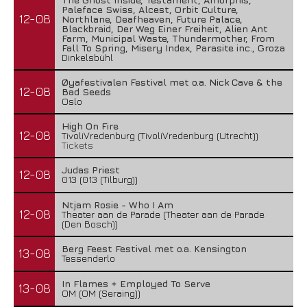
Paleface Swiss, Alcest, Orbit Culture,
12-08
Northlane, Deafheaven, Future Palace,
Blackbraid, Der Weg Einer Freiheit, Alien Ant
Farm, Municipal Waste, Thundermother, From
Fall To Spring, Misery Index, Parasite inc., Groza
Dinkelsbühl
Øyafestivalen Festival met o.a. Nick Cave & the
12-08
Bad Seeds
Oslo
High On Fire
12-08
TivoliVredenburg (TivoliVredenburg (Utrecht))
Tickets
Judas Priest
12-08
013 (013 (Tilburg))
Ntjam Rosie - Who I Am
12-08
Theater aan de Parade (Theater aan de Parade
(Den Bosch))
Berg Feest Festival met o.a. Kensington
13-08
Tessenderlo
In Flames + Employed To Serve
13-08
OM (OM (Seraing))