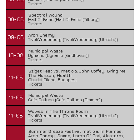
Tickets
Spectral Wound
09-08
Hall Of Fame (Hall Of Fame (Tilburg))
Tickets
Arch Enemy
09-08
TivoliVredenburg (TivoliVredenburg (Utrecht))
Municipal Waste
10-08
Dynamo (Dynamo (Eindhoven))
Tickets
Sziget Festival met o.a. John Coffey, Bring Me
The Horizon, Health
11-08
Óbudai Eiland, Budapest
Tickets
Municipal Waste
11-08
Cafe Calluna (Cafe Calluna (Ommen))
Wolves In The Throne Room
11-08
TivoliVredenburg (TivoliVredenburg (Utrecht))
Tickets
Summer Breeze Festival met o.a. In Flames,
Arch Enemy, Saxon, Lamb Of God, Alestorm,
The Ghost Inside, Testament, Amorphis,