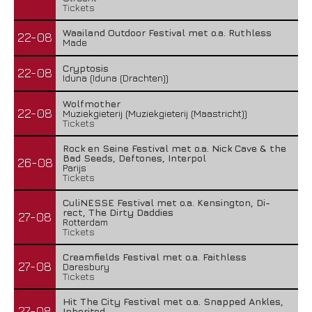
Tickets
Waailand Outdoor Festival met o.a. Ruthless
22-08
Made
Cryptosis
22-08
Iduna (Iduna (Drachten))
Wolfmother
22-08
Muziekgieterij (Muziekgieterij (Maastricht))
Tickets
Rock en Seine Festival met o.a. Nick Cave & the
Bad Seeds, Deftones, Interpol
26-08
Parijs
Tickets
CuliNESSE Festival met o.a. Kensington, Di-
rect, The Dirty Daddies
27-08
Rotterdam
Tickets
Creamfields Festival met o.a. Faithless
27-08
Daresbury
Tickets
Hit The City Festival met o.a. Snapped Ankles,
27-08
Inherited