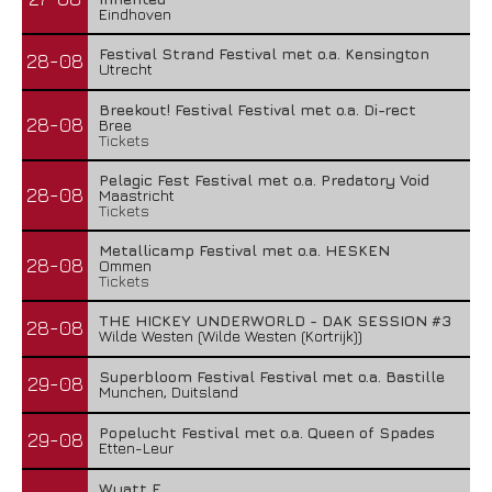
Eindhoven
Festival Strand Festival met o.a. Kensington
28-08
Utrecht
Breekout! Festival Festival met o.a. Di-rect
28-08
Bree
Tickets
Pelagic Fest Festival met o.a. Predatory Void
28-08
Maastricht
Tickets
Metallicamp Festival met o.a. HESKEN
28-08
Ommen
Tickets
THE HICKEY UNDERWORLD - DAK SESSION #3
28-08
Wilde Westen (Wilde Westen (Kortrijk))
Superbloom Festival Festival met o.a. Bastille
29-08
Munchen, Duitsland
Popelucht Festival met o.a. Queen of Spades
29-08
Etten-Leur
Wyatt E.