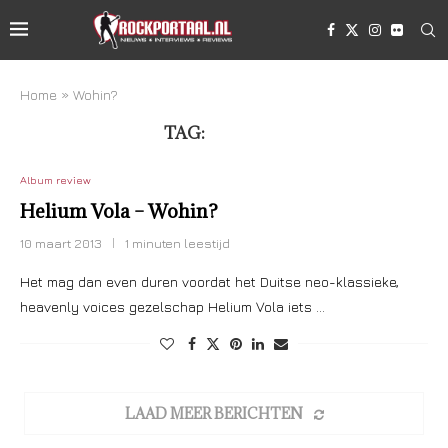
Home
»
Wohin?
TAG:
WOHIN?
Album review
Helium Vola – Wohin?
10 maart 2013
1 minuten leestijd
Het mag dan even duren voordat het Duitse neo-klassieke,
heavenly voices gezelschap Helium Vola iets …
LAAD MEER BERICHTEN