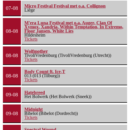
Micro Festival Festival met o.a. Collignon
07-08
Liège
M'era Luna Festival met o.a. Auger, Clan Of
Xymox, Xandria, Within Temptation, In Extremo,
08-08
Floor Jansen, White Lies
Hildesheim
Tickets
Wolfmother
08-08
TivoliVredenburg (TivoliVredenburg (Utrecht))
Tickets
Body Count ft. Ice-T
08-08
013 (013 (Tilburg))
Tickets
Hatebreed
09-08
Het Bolwerk (Het Bolwerk (Sneek))
Midnight
09-08
Bibelot (Bibelot (Dordrecht))
Tickets
Spectral Wound