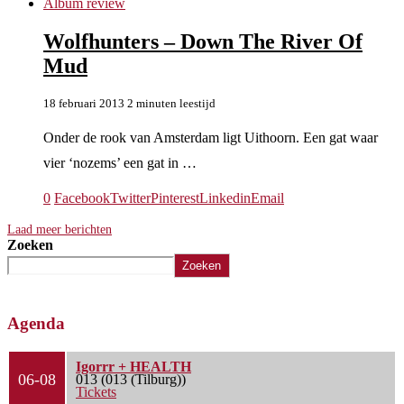
Album review
Wolfhunters – Down The River Of
Mud
18 februari 2013
2 minuten leestijd
Onder de rook van Amsterdam ligt Uithoorn. Een gat waar
vier ‘nozems’ een gat in …
0
Facebook
Twitter
Pinterest
Linkedin
Email
Laad meer berichten
Zoeken
Zoeken
Agenda
Igorrr + HEALTH
06-08
013 (013 (Tilburg))
Tickets