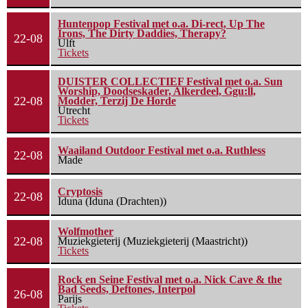
Huntenpop Festival met o.a. Di-rect, Up The
Irons, The Dirty Daddies, Therapy?
22-08
Ulft
Tickets
DUISTER COLLECTIEF Festival met o.a. Sun
Worship, Doodseskader, Alkerdeel, Ggu:ll,
22-08
Modder, Terzij De Horde
Utrecht
Tickets
Waailand Outdoor Festival met o.a. Ruthless
22-08
Made
Cryptosis
22-08
Iduna (Iduna (Drachten))
Wolfmother
22-08
Muziekgieterij (Muziekgieterij (Maastricht))
Tickets
Rock en Seine Festival met o.a. Nick Cave & the
Bad Seeds, Deftones, Interpol
26-08
Parijs