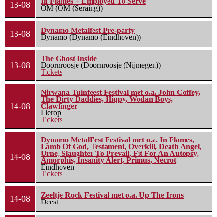
In Flames + Employed To Serve
13-08
OM (OM (Seraing))
Dynamo Metalfest Pre-party
13-08
Dynamo (Dynamo (Eindhoven))
The Ghost Inside
13-08
Doornroosje (Doornroosje (Nijmegen))
Tickets
Nirwana Tuinfeest Festival met o.a. John Coffey,
The Dirty Daddies, Hiqpy, Wodan Boys,
14-08
Clawfinger
Lierop
Tickets
Dynamo MetalFest Festival met o.a. In Flames,
Lamb Of God, Testament, Overkill, Death Angel,
Urne, Slaughter To Prevail, Fit For An Autopsy,
14-08
Amorphis, Insanity Alert, Primus, Necrot
Eindhoven
Tickets
Zeeltje Rock Festival met o.a. Up The Irons
14-08
Deest