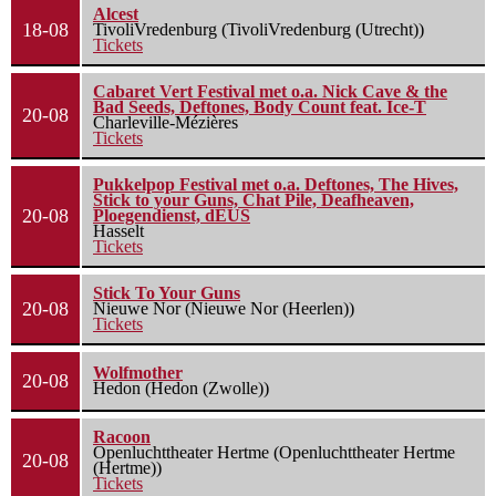
Alcest
18-08
TivoliVredenburg (TivoliVredenburg (Utrecht))
Tickets
Cabaret Vert Festival met o.a. Nick Cave & the
Bad Seeds, Deftones, Body Count feat. Ice-T
20-08
Charleville-Mézières
Tickets
Pukkelpop Festival met o.a. Deftones, The Hives,
Stick to your Guns, Chat Pile, Deafheaven,
20-08
Ploegendienst, dEUS
Hasselt
Tickets
Stick To Your Guns
20-08
Nieuwe Nor (Nieuwe Nor (Heerlen))
Tickets
Wolfmother
20-08
Hedon (Hedon (Zwolle))
Racoon
Openluchttheater Hertme (Openluchttheater Hertme
20-08
(Hertme))
Tickets