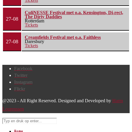
Tickets
CuliNESSE Festival met o.a. Kensington, Di-rect,
The Dirty Daddies
27-08
Rotterdam
Tickets
Creamfields Festival met o.a. Faithless
27-08
Daresbury
Tickets
Facebook
Twitter
Instagram
Flickr
@2023 - All Right Reserved. Designed and Developed by
Harm
Lourenssen
Home