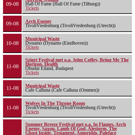
09-08
Hall Of Fame (Hall Of Fame (Tilburg))
Tickets
Arch Enemy
09-08
TivoliVredenburg (TivoliVredenburg (Utrecht))
Municipal Waste
10-08
Dynamo (Dynamo (Eindhoven))
Tickets
Sziget Festival met o.a. John Coffey, Bring Me The
Horizon, Health
11-08
Óbudai Eiland, Budapest
Tickets
Municipal Waste
11-08
Cafe Calluna (Cafe Calluna (Ommen))
Wolves In The Throne Room
11-08
TivoliVredenburg (TivoliVredenburg (Utrecht))
Tickets
Summer Breeze Festival met o.a. In Flames, Arch
Enemy, Saxon, Lamb Of God, Alestorm, The
Ghost Inside, Testament, Amorphis, Paleface