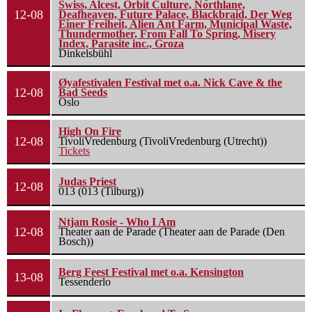
Swiss, Alcest, Orbit Culture, Northlane,
12-08
Deafheaven, Future Palace, Blackbraid, Der Weg
Einer Freiheit, Alien Ant Farm, Municipal Waste,
Thundermother, From Fall To Spring, Misery
Index, Parasite inc., Groza
Dinkelsbühl
Øyafestivalen Festival met o.a. Nick Cave & the
12-08
Bad Seeds
Oslo
High On Fire
12-08
TivoliVredenburg (TivoliVredenburg (Utrecht))
Tickets
Judas Priest
12-08
013 (013 (Tilburg))
Ntjam Rosie - Who I Am
12-08
Theater aan de Parade (Theater aan de Parade (Den
Bosch))
Berg Feest Festival met o.a. Kensington
13-08
Tessenderlo