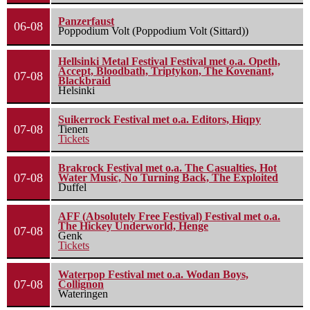
Panzerfaust
06-08
Poppodium Volt (Poppodium Volt (Sittard))
Hellsinki Metal Festival Festival met o.a. Opeth,
Accept, Bloodbath, Triptykon, The Kovenant,
07-08
Blackbraid
Helsinki
Suikerrock Festival met o.a. Editors, Hiqpy
07-08
Tienen
Tickets
Brakrock Festival met o.a. The Casualties, Hot
07-08
Water Music, No Turning Back, The Exploited
Duffel
AFF (Absolutely Free Festival) Festival met o.a.
The Hickey Underworld, Henge
07-08
Genk
Tickets
Waterpop Festival met o.a. Wodan Boys,
07-08
Collignon
Wateringen