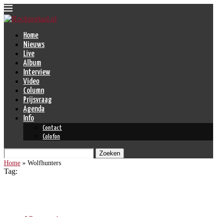
Home
Nieuws
Live
Album
Interview
Video
Column
Prijsvraag
Agenda
Info
Contact
Colofon
Zoeken
Home
»
Wolfhunters
Tag:
Wolfhunters