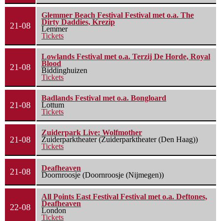
Glemmer Beach Festival Festival met o.a. The
Dirty Daddies, Krezip
21-08
Lemmer
Tickets
Lowlands Festival met o.a. Terzij De Horde, Royal
Blood
21-08
Biddinghuizen
Tickets
Badlands Festival met o.a. Bongloard
21-08
Lottum
Tickets
Zuiderpark Live: Wolfmother
21-08
Zuiderparktheater (Zuiderparktheater (Den Haag))
Tickets
Deafheaven
21-08
Doornroosje (Doornroosje (Nijmegen))
All Points East Festival Festival met o.a. Deftones,
Deafheaven
22-08
London
Tickets