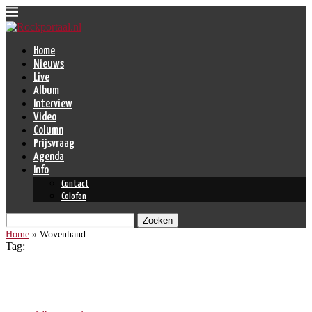
Home
Nieuws
Live
Album
Interview
Video
Column
Prijsvraag
Agenda
Info
Contact
Colofon
Zoeken
Home
»
Wovenhand
Tag:
Wovenhand