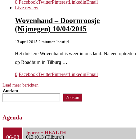
0
Facebook
Twitter
Pinterest
Linkedin
Email
Live review
Wovenhand – Doornroosje
(Nijmegen) 10/04/2015
13 april 2015
2 minuten leestijd
Het duistere Wovenhand is weer in ons land. Na een optreden
op Roadburn in Tilburg …
0
Facebook
Twitter
Pinterest
Linkedin
Email
Laad meer berichten
Zoeken
Zoeken
Agenda
Igorrr + HEALTH
06-08
013 (013 (Tilburg))