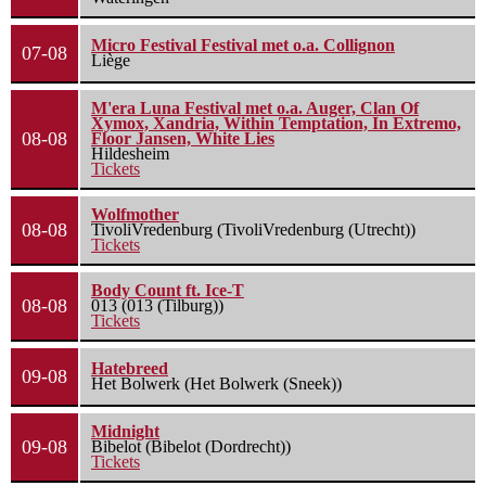
Micro Festival Festival met o.a. Collignon
07-08
Liège
M'era Luna Festival met o.a. Auger, Clan Of
Xymox, Xandria, Within Temptation, In Extremo,
08-08
Floor Jansen, White Lies
Hildesheim
Tickets
Wolfmother
08-08
TivoliVredenburg (TivoliVredenburg (Utrecht))
Tickets
Body Count ft. Ice-T
08-08
013 (013 (Tilburg))
Tickets
Hatebreed
09-08
Het Bolwerk (Het Bolwerk (Sneek))
Midnight
09-08
Bibelot (Bibelot (Dordrecht))
Tickets