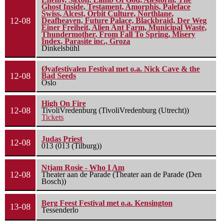
Ghost Inside, Testament, Amorphis, Paleface
Swiss, Alcest, Orbit Culture, Northlane,
12-08
Deafheaven, Future Palace, Blackbraid, Der Weg
Einer Freiheit, Alien Ant Farm, Municipal Waste,
Thundermother, From Fall To Spring, Misery
Index, Parasite inc., Groza
Dinkelsbühl
Øyafestivalen Festival met o.a. Nick Cave & the
12-08
Bad Seeds
Oslo
High On Fire
12-08
TivoliVredenburg (TivoliVredenburg (Utrecht))
Tickets
Judas Priest
12-08
013 (013 (Tilburg))
Ntjam Rosie - Who I Am
12-08
Theater aan de Parade (Theater aan de Parade (Den
Bosch))
Berg Feest Festival met o.a. Kensington
13-08
Tessenderlo