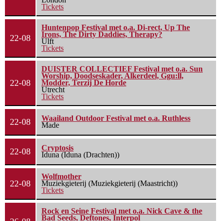
Tickets
Huntenpop Festival met o.a. Di-rect, Up The
Irons, The Dirty Daddies, Therapy?
22-08
Ulft
Tickets
DUISTER COLLECTIEF Festival met o.a. Sun
Worship, Doodseskader, Alkerdeel, Ggu:ll,
22-08
Modder, Terzij De Horde
Utrecht
Tickets
Waailand Outdoor Festival met o.a. Ruthless
22-08
Made
Cryptosis
22-08
Iduna (Iduna (Drachten))
Wolfmother
22-08
Muziekgieterij (Muziekgieterij (Maastricht))
Tickets
Rock en Seine Festival met o.a. Nick Cave & the
Bad Seeds, Deftones, Interpol