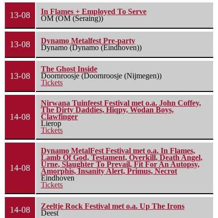
In Flames + Employed To Serve
13-08
OM (OM (Seraing))
Dynamo Metalfest Pre-party
13-08
Dynamo (Dynamo (Eindhoven))
The Ghost Inside
13-08
Doornroosje (Doornroosje (Nijmegen))
Tickets
Nirwana Tuinfeest Festival met o.a. John Coffey,
The Dirty Daddies, Hiqpy, Wodan Boys,
14-08
Clawfinger
Lierop
Tickets
Dynamo MetalFest Festival met o.a. In Flames,
Lamb Of God, Testament, Overkill, Death Angel,
Urne, Slaughter To Prevail, Fit For An Autopsy,
14-08
Amorphis, Insanity Alert, Primus, Necrot
Eindhoven
Tickets
Zeeltje Rock Festival met o.a. Up The Irons
14-08
Deest