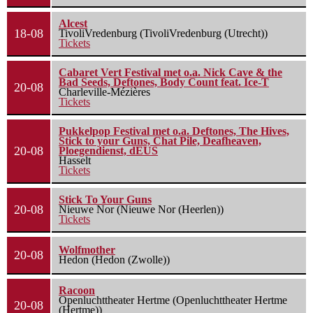
Alcest
18-08
TivoliVredenburg (TivoliVredenburg (Utrecht))
Tickets
Cabaret Vert Festival met o.a. Nick Cave & the
Bad Seeds, Deftones, Body Count feat. Ice-T
20-08
Charleville-Mézières
Tickets
Pukkelpop Festival met o.a. Deftones, The Hives,
Stick to your Guns, Chat Pile, Deafheaven,
20-08
Ploegendienst, dEUS
Hasselt
Tickets
Stick To Your Guns
20-08
Nieuwe Nor (Nieuwe Nor (Heerlen))
Tickets
Wolfmother
20-08
Hedon (Hedon (Zwolle))
Racoon
Openluchttheater Hertme (Openluchttheater Hertme
20-08
(Hertme))