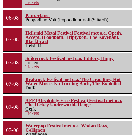
Tickets
Panzerfaust
06-08
Poppodium Volt (Poppodium Volt (Sittard))
Hellsinki Metal Festival Festival met o.a. Opeth,
Accept, Bloodbath, Triptykon, The Kovenant,
07-08
Blackbraid
Helsinki
Suikerrock Festival met o.a. Editors, Hiqpy
07-08
Tienen
Tickets
Brakrock Festival met o.a. The Casualties, Hot
07-08
Water Music, No Turning Back, The Exploited
Duffel
AFF (Absolutely Free Festival) Festival met o.a.
The Hickey Underworld, Henge
07-08
Genk
Tickets
Waterpop Festival met o.a. Wodan Boys,
07-08
Collignon
Wateringen