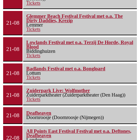
Tickets
Glemmer Beach Festival Festival met o.a. The
Dirty Daddies, Krezip
21-08
Lemmer
Tickets
Lowlands Festival met o.a. Terzij De Horde, Royal
Blood
21-08
Biddinghuizen
Tickets
Badlands Festival met o.a. Bongloard
21-08
Lottum
Tickets
Zuiderpark Live: Wolfmother
21-08
Zuiderparktheater (Zuiderparktheater (Den Haag))
Tickets
Deafheaven
21-08
Doornroosje (Doornroosje (Nijmegen))
All Points East Festival Festival met o.a. Deftones,
Deafheaven
22-08
London