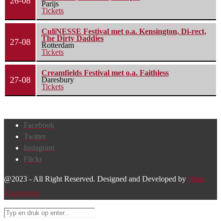
26-08
Parijs
Tickets
CuliNESSE Festival met o.a. Kensington, Di-rect,
The Dirty Daddies
27-08
Rotterdam
Tickets
Creamfields Festival met o.a. Faithless
27-08
Daresbury
Tickets
Facebook
Twitter
Instagram
Flickr
@2023 - All Right Reserved. Designed and Developed by
Harm
Lourenssen