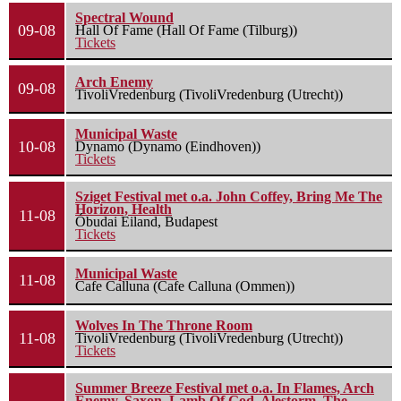
Spectral Wound
09-08
Hall Of Fame (Hall Of Fame (Tilburg))
Tickets
Arch Enemy
09-08
TivoliVredenburg (TivoliVredenburg (Utrecht))
Municipal Waste
10-08
Dynamo (Dynamo (Eindhoven))
Tickets
Sziget Festival met o.a. John Coffey, Bring Me The
Horizon, Health
11-08
Óbudai Eiland, Budapest
Tickets
Municipal Waste
11-08
Cafe Calluna (Cafe Calluna (Ommen))
Wolves In The Throne Room
11-08
TivoliVredenburg (TivoliVredenburg (Utrecht))
Tickets
Summer Breeze Festival met o.a. In Flames, Arch
Enemy, Saxon, Lamb Of God, Alestorm, The