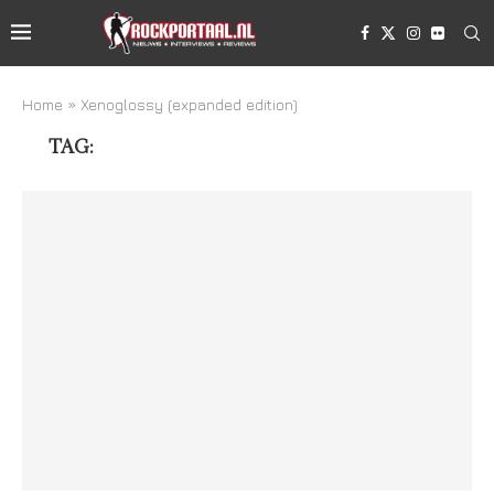
Home
»
Xenoglossy (expanded edition)
TAG:
XENOGLOSSY (EXPANDED EDITION)