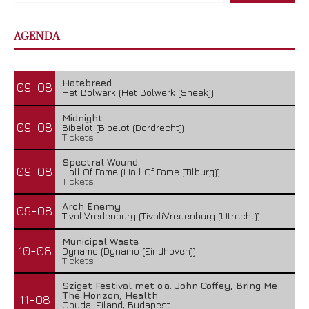
AGENDA
Hatebreed
09-08
Het Bolwerk (Het Bolwerk (Sneek))
Midnight
09-08
Bibelot (Bibelot (Dordrecht))
Tickets
Spectral Wound
09-08
Hall Of Fame (Hall Of Fame (Tilburg))
Tickets
Arch Enemy
09-08
TivoliVredenburg (TivoliVredenburg (Utrecht))
Municipal Waste
10-08
Dynamo (Dynamo (Eindhoven))
Tickets
Sziget Festival met o.a. John Coffey, Bring Me
The Horizon, Health
11-08
Óbudai Eiland, Budapest