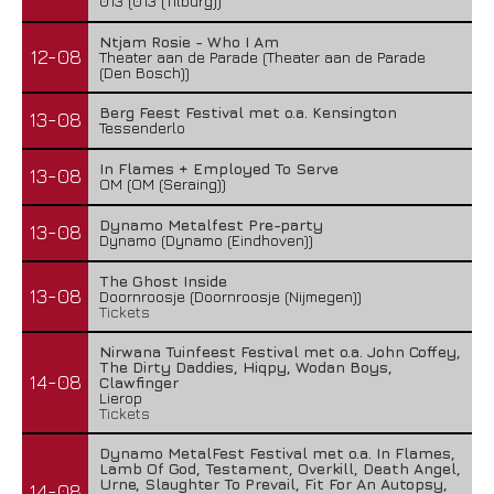
013 (013 (Tilburg))
Ntjam Rosie - Who I Am
12-08
Theater aan de Parade (Theater aan de Parade
(Den Bosch))
Berg Feest Festival met o.a. Kensington
13-08
Tessenderlo
In Flames + Employed To Serve
13-08
OM (OM (Seraing))
Dynamo Metalfest Pre-party
13-08
Dynamo (Dynamo (Eindhoven))
The Ghost Inside
13-08
Doornroosje (Doornroosje (Nijmegen))
Tickets
Nirwana Tuinfeest Festival met o.a. John Coffey,
The Dirty Daddies, Hiqpy, Wodan Boys,
14-08
Clawfinger
Lierop
Tickets
Dynamo MetalFest Festival met o.a. In Flames,
Lamb Of God, Testament, Overkill, Death Angel,
Urne, Slaughter To Prevail, Fit For An Autopsy,
14-08