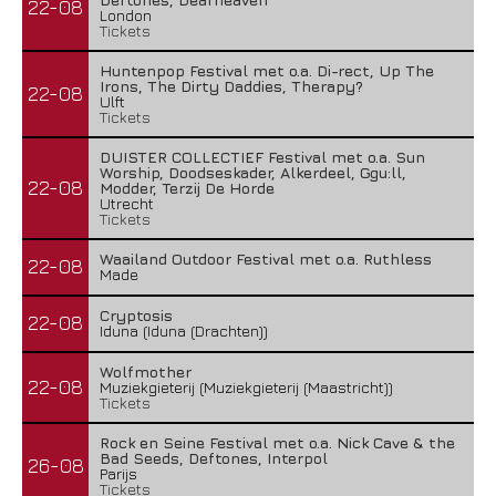
22-08
London
Tickets
Huntenpop Festival met o.a. Di-rect, Up The
Irons, The Dirty Daddies, Therapy?
22-08
Ulft
Tickets
DUISTER COLLECTIEF Festival met o.a. Sun
Worship, Doodseskader, Alkerdeel, Ggu:ll,
22-08
Modder, Terzij De Horde
Utrecht
Tickets
Waailand Outdoor Festival met o.a. Ruthless
22-08
Made
Cryptosis
22-08
Iduna (Iduna (Drachten))
Wolfmother
22-08
Muziekgieterij (Muziekgieterij (Maastricht))
Tickets
Rock en Seine Festival met o.a. Nick Cave & the
Bad Seeds, Deftones, Interpol
26-08
Parijs
Tickets