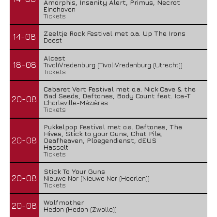
Amorphis, Insanity Alert, Primus, Necrot
Eindhoven
Tickets
Zeeltje Rock Festival met o.a. Up The Irons
14-08
Deest
Alcest
18-08
TivoliVredenburg (TivoliVredenburg (Utrecht))
Tickets
Cabaret Vert Festival met o.a. Nick Cave & the
Bad Seeds, Deftones, Body Count feat. Ice-T
20-08
Charleville-Mézières
Tickets
Pukkelpop Festival met o.a. Deftones, The
Hives, Stick to your Guns, Chat Pile,
20-08
Deafheaven, Ploegendienst, dEUS
Hasselt
Tickets
Stick To Your Guns
20-08
Nieuwe Nor (Nieuwe Nor (Heerlen))
Tickets
Wolfmother
20-08
Hedon (Hedon (Zwolle))