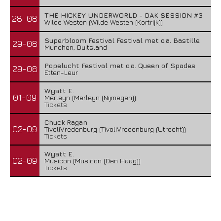
THE HICKEY UNDERWORLD - DAK SESSION #3
28-08
Wilde Westen (Wilde Westen (Kortrijk))
Superbloom Festival Festival met o.a. Bastille
29-08
Munchen, Duitsland
Popelucht Festival met o.a. Queen of Spades
29-08
Etten-Leur
Wyatt E.
01-09
Merleyn (Merleyn (Nijmegen))
Tickets
Chuck Ragan
02-09
TivoliVredenburg (TivoliVredenburg (Utrecht))
Tickets
Wyatt E.
02-09
Musicon (Musicon (Den Haag))
Tickets