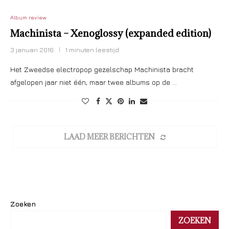
Album review
Machinista – Xenoglossy (expanded edition)
3 januari 2016
1 minuten leestijd
Het Zweedse electropop gezelschap Machinista bracht
afgelopen jaar niet één, maar twee albums op de …
LAAD MEER BERICHTEN
Zoeken
ZOEKEN