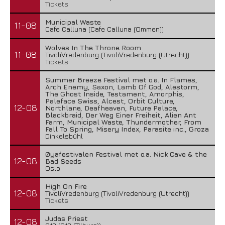
Tickets
Municipal Waste
11-08
Cafe Calluna (Cafe Calluna (Ommen))
Wolves In The Throne Room
11-08
TivoliVredenburg (TivoliVredenburg (Utrecht))
Tickets
Summer Breeze Festival met o.a. In Flames,
Arch Enemy, Saxon, Lamb Of God, Alestorm,
The Ghost Inside, Testament, Amorphis,
Paleface Swiss, Alcest, Orbit Culture,
12-08
Northlane, Deafheaven, Future Palace,
Blackbraid, Der Weg Einer Freiheit, Alien Ant
Farm, Municipal Waste, Thundermother, From
Fall To Spring, Misery Index, Parasite inc., Groza
Dinkelsbühl
Øyafestivalen Festival met o.a. Nick Cave & the
12-08
Bad Seeds
Oslo
High On Fire
12-08
TivoliVredenburg (TivoliVredenburg (Utrecht))
Tickets
Judas Priest
12-08