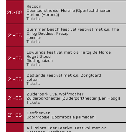
Racoon
Openluchttheater Hertme (Openluchttheater
20-08
Hertme (Hertme))
Tickets
Glemmer Beach Festival Festival met o.a. The
Dirty Daddies, Krezip
21-08
Lemmer
Tickets
Lowlands Festival met o.a. Terzij De Horde,
Royal Blood
21-08
Biddinghuizen
Tickets
Badlands Festival met o.a. Bongloard
21-08
Lottum
Tickets
Zuiderpark Live: Wolfmother
21-08
Zuiderparktheater (Zuiderparktheater (Den Haag))
Tickets
Deafheaven
21-08
Doornroosje (Doornroosje (Nijmegen))
All Points East Festival Festival met o.a.
Deftones, Deafheaven