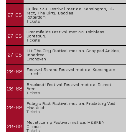
CuliNESSE Festival met o.a. Kensington, Di-
rect, The Dirty Daddies
27-08
Rotterdam
Tickets
Creamfields Festival met o.a. Faithless
27-08
Daresbury
Tickets
Hit The City Festival met o.a. Snapped Ankles,
27-08
Inherited
Eindhoven
Festival Strand Festival met o.a. Kensington
28-08
Utrecht
Breekout! Festival Festival met o.a. Di-rect
28-08
Bree
Tickets
Pelagic Fest Festival met o.a. Predatory Void
28-08
Maastricht
Tickets
Metallicamp Festival met o.a. HESKEN
28-08
Ommen
Tickets