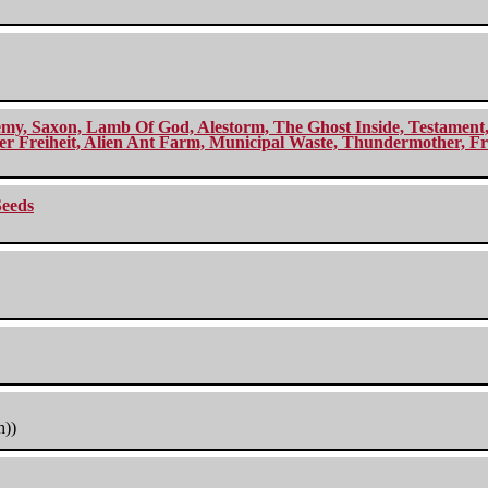
my, Saxon, Lamb Of God, Alestorm, The Ghost Inside, Testament, A
r Freiheit, Alien Ant Farm, Municipal Waste, Thundermother, Fro
Seeds
h))