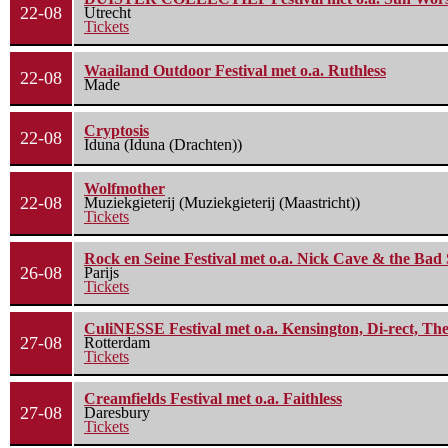
22-08
Utrecht
Tickets
Waailand Outdoor Festival met o.a. Ruthless
22-08
Made
Cryptosis
22-08
Iduna (Iduna (Drachten))
Wolfmother
22-08
Muziekgieterij (Muziekgieterij (Maastricht))
Tickets
Rock en Seine Festival met o.a. Nick Cave & the Bad 
26-08
Parijs
Tickets
CuliNESSE Festival met o.a. Kensington, Di-rect, Th
27-08
Rotterdam
Tickets
Creamfields Festival met o.a. Faithless
27-08
Daresbury
Tickets