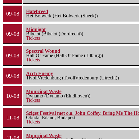
Hatebreed
09-08
Het Bolwerk (Het Bolwerk (Sneek))
Midnight
09-08
Bibelot (Bibelot (Dordrecht))
Tickets
Spectral Wound
09-08
Hall Of Fame (Hall Of Fame (Tilburg))
Tickets
Arch Enemy
09-08
TivoliVredenburg (TivoliVredenburg (Utrecht))
Municipal Waste
10-08
Dynamo (Dynamo (Eindhoven))
Tickets
Sziget Festival met o.a. John Coffey, Bring Me The H
11-08
Óbudai Eiland, Budapest
Tickets
Municipal Waste
11-08