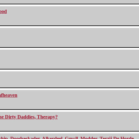
lood
eafheaven
The Dirty Daddies, Therapy?
, Doodseskader, Alkerdeel, Ggu:ll, Modder, Terzij De Horde