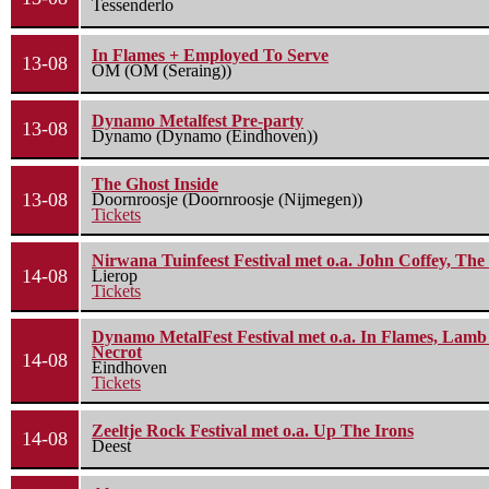
Tessenderlo
In Flames + Employed To Serve
13-08
OM (OM (Seraing))
Dynamo Metalfest Pre-party
13-08
Dynamo (Dynamo (Eindhoven))
The Ghost Inside
13-08
Doornroosje (Doornroosje (Nijmegen))
Tickets
Nirwana Tuinfeest Festival met o.a. John Coffey, Th
14-08
Lierop
Tickets
Dynamo MetalFest Festival met o.a. In Flames, Lamb O
Necrot
14-08
Eindhoven
Tickets
Zeeltje Rock Festival met o.a. Up The Irons
14-08
Deest