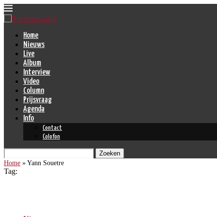
Home
Nieuws
Live
Album
Interview
Video
Column
Prijsvraag
Agenda
Info
Contact
Colofon
Zoeken
Home
»
Yann Souetre
Tag:
Yann Souetre