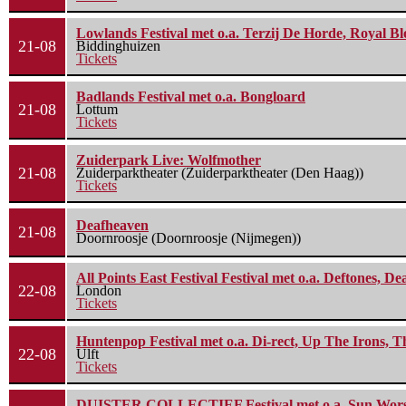
Lowlands Festival met o.a. Terzij De Horde, Royal B
21-08
Biddinghuizen
Tickets
Badlands Festival met o.a. Bongloard
21-08
Lottum
Tickets
Zuiderpark Live: Wolfmother
21-08
Zuiderparktheater (Zuiderparktheater (Den Haag))
Tickets
Deafheaven
21-08
Doornroosje (Doornroosje (Nijmegen))
All Points East Festival Festival met o.a. Deftones, D
22-08
London
Tickets
Huntenpop Festival met o.a. Di-rect, Up The Irons, 
22-08
Ulft
Tickets
DUISTER COLLECTIEF Festival met o.a. Sun Worship