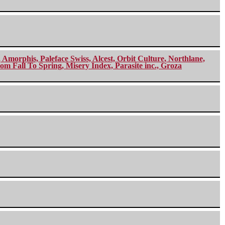
morphis, Paleface Swiss, Alcest, Orbit Culture, Northlane,
m Fall To Spring, Misery Index, Parasite inc., Groza