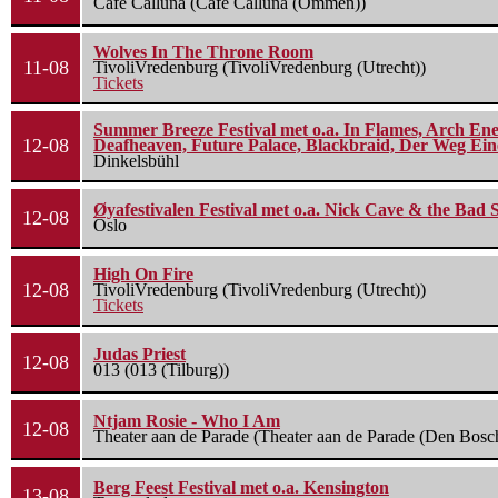
Cafe Calluna (Cafe Calluna (Ommen))
Wolves In The Throne Room
11-08
TivoliVredenburg (TivoliVredenburg (Utrecht))
Tickets
Summer Breeze Festival met o.a. In Flames, Arch Ene
12-08
Deafheaven, Future Palace, Blackbraid, Der Weg Eine
Dinkelsbühl
Øyafestivalen Festival met o.a. Nick Cave & the Bad 
12-08
Oslo
High On Fire
12-08
TivoliVredenburg (TivoliVredenburg (Utrecht))
Tickets
Judas Priest
12-08
013 (013 (Tilburg))
Ntjam Rosie - Who I Am
12-08
Theater aan de Parade (Theater aan de Parade (Den Bosc
Berg Feest Festival met o.a. Kensington
13-08