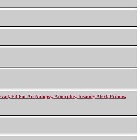
ail, Fit For An Autopsy, Amorphis, Insanity Alert, Primus,