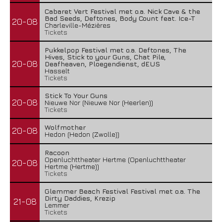
Cabaret Vert Festival met o.a. Nick Cave & the
Bad Seeds, Deftones, Body Count feat. Ice-T
20-08
Charleville-Mézières
Tickets
Pukkelpop Festival met o.a. Deftones, The
Hives, Stick to your Guns, Chat Pile,
20-08
Deafheaven, Ploegendienst, dEUS
Hasselt
Tickets
Stick To Your Guns
20-08
Nieuwe Nor (Nieuwe Nor (Heerlen))
Tickets
Wolfmother
20-08
Hedon (Hedon (Zwolle))
Racoon
Openluchttheater Hertme (Openluchttheater
20-08
Hertme (Hertme))
Tickets
Glemmer Beach Festival Festival met o.a. The
Dirty Daddies, Krezip
21-08
Lemmer
Tickets