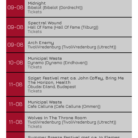
Midnight
09-08
Bibelot (Bibelot (Dordrecht))
Tickets
Spectral Wound
09-08
Hall Of Fame (Hall Of Fame (Tilburg))
Tickets
Arch Enemy
09-08
TivoliVredenburg (TivoliVredenburg (Utrecht))
Municipal Waste
10-08
Dynamo (Dynamo (Eindhoven))
Tickets
Sziget Festival met o.a. John Coffey, Bring Me
The Horizon, Health
11-08
Óbudai Eiland, Budapest
Tickets
Municipal Waste
11-08
Cafe Calluna (Cafe Calluna (Ommen))
Wolves In The Throne Room
11-08
TivoliVredenburg (TivoliVredenburg (Utrecht))
Tickets
Summer Breeze Festival met o.a. In Flames,