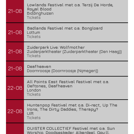
Lowlands Festival met o.a. Terzij De Horde,
Royal Blood
21-08
Biddinghuizen
Tickets
Badlands Festival met o.a. Bongloard
21-08
Lottum
Tickets
Zuiderpark Live: Wolfmother
21-08
Zuiderparktheater (Zuiderparktheater (Den Haag))
Tickets
Deafheaven
21-08
Doornroosje (Doornroosje (Nijmegen))
All Points East Festival Festival met o.a.
Deftones, Deafheaven
22-08
London
Tickets
Huntenpop Festival met o.a. Di-rect, Up The
Irons, The Dirty Daddies, Therapy?
22-08
Ulft
Tickets
DUISTER COLLECTIEF Festival met o.a. Sun
Worship, Doodseskader, Alkerdeel, Ggu:ll,