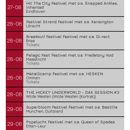
Hit The City Festival met o.a. Snapped Ankles,
27-08
Inherited
Eindhoven
Festival Strand Festival met o.a. Kensington
28-08
Utrecht
Breekout! Festival Festival met o.a. Di-rect
28-08
Bree
Tickets
Pelagic Fest Festival met o.a. Predatory Void
28-08
Maastricht
Tickets
Metallicamp Festival met o.a. HESKEN
28-08
Ommen
Tickets
THE HICKEY UNDERWORLD - DAK SESSION #3
28-08
Wilde Westen (Wilde Westen (Kortrijk))
Superbloom Festival Festival met o.a. Bastille
29-08
Munchen, Duitsland
Popelucht Festival met o.a. Queen of Spades
29-08
Etten-Leur