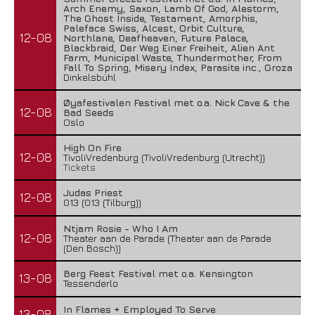
Arch Enemy, Saxon, Lamb Of God, Alestorm,
The Ghost Inside, Testament, Amorphis,
Paleface Swiss, Alcest, Orbit Culture,
12-08
Northlane, Deafheaven, Future Palace,
Blackbraid, Der Weg Einer Freiheit, Alien Ant
Farm, Municipal Waste, Thundermother, From
Fall To Spring, Misery Index, Parasite inc., Groza
Dinkelsbühl
Øyafestivalen Festival met o.a. Nick Cave & the
12-08
Bad Seeds
Oslo
High On Fire
12-08
TivoliVredenburg (TivoliVredenburg (Utrecht))
Tickets
Judas Priest
12-08
013 (013 (Tilburg))
Ntjam Rosie - Who I Am
12-08
Theater aan de Parade (Theater aan de Parade
(Den Bosch))
Berg Feest Festival met o.a. Kensington
13-08
Tessenderlo
In Flames + Employed To Serve
13-08