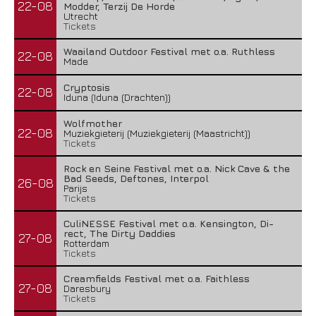
22-08
Modder, Terzij De Horde
Utrecht
Tickets
Waailand Outdoor Festival met o.a. Ruthless
22-08
Made
Cryptosis
22-08
Iduna (Iduna (Drachten))
Wolfmother
22-08
Muziekgieterij (Muziekgieterij (Maastricht))
Tickets
Rock en Seine Festival met o.a. Nick Cave & the
Bad Seeds, Deftones, Interpol
26-08
Parijs
Tickets
CuliNESSE Festival met o.a. Kensington, Di-
rect, The Dirty Daddies
27-08
Rotterdam
Tickets
Creamfields Festival met o.a. Faithless
27-08
Daresbury
Tickets