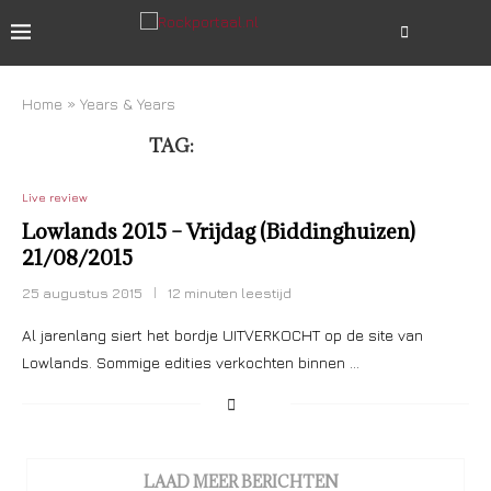
Home
»
Years & Years
TAG:
YEARS & YEARS
Live review
Lowlands 2015 – Vrijdag (Biddinghuizen)
21/08/2015
25 augustus 2015
12 minuten leestijd
Al jarenlang siert het bordje UITVERKOCHT op de site van
Lowlands. Sommige edities verkochten binnen …
LAAD MEER BERICHTEN