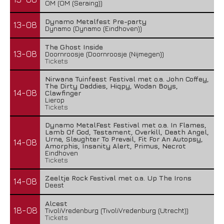
OM (OM (Seraing))
Dynamo Metalfest Pre-party
13-08
Dynamo (Dynamo (Eindhoven))
The Ghost Inside
13-08
Doornroosje (Doornroosje (Nijmegen))
Tickets
Nirwana Tuinfeest Festival met o.a. John Coffey,
The Dirty Daddies, Hiqpy, Wodan Boys,
14-08
Clawfinger
Lierop
Tickets
Dynamo MetalFest Festival met o.a. In Flames,
Lamb Of God, Testament, Overkill, Death Angel,
Urne, Slaughter To Prevail, Fit For An Autopsy,
14-08
Amorphis, Insanity Alert, Primus, Necrot
Eindhoven
Tickets
Zeeltje Rock Festival met o.a. Up The Irons
14-08
Deest
Alcest
18-08
TivoliVredenburg (TivoliVredenburg (Utrecht))
Tickets