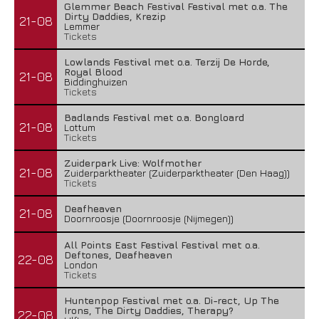
Glemmer Beach Festival Festival met o.a. The
Dirty Daddies, Krezip
21-08
Lemmer
Tickets
Lowlands Festival met o.a. Terzij De Horde,
Royal Blood
21-08
Biddinghuizen
Tickets
Badlands Festival met o.a. Bongloard
21-08
Lottum
Tickets
Zuiderpark Live: Wolfmother
21-08
Zuiderparktheater (Zuiderparktheater (Den Haag))
Tickets
Deafheaven
21-08
Doornroosje (Doornroosje (Nijmegen))
All Points East Festival Festival met o.a.
Deftones, Deafheaven
22-08
London
Tickets
Huntenpop Festival met o.a. Di-rect, Up The
Irons, The Dirty Daddies, Therapy?
22-08