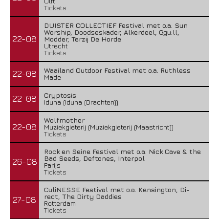
Ulft
Tickets
DUISTER COLLECTIEF Festival met o.a. Sun
Worship, Doodseskader, Alkerdeel, Ggu:ll,
22-08
Modder, Terzij De Horde
Utrecht
Tickets
Waailand Outdoor Festival met o.a. Ruthless
22-08
Made
Cryptosis
22-08
Iduna (Iduna (Drachten))
Wolfmother
22-08
Muziekgieterij (Muziekgieterij (Maastricht))
Tickets
Rock en Seine Festival met o.a. Nick Cave & the
Bad Seeds, Deftones, Interpol
26-08
Parijs
Tickets
CuliNESSE Festival met o.a. Kensington, Di-
rect, The Dirty Daddies
27-08
Rotterdam
Tickets