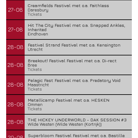
Creamfields Festival met o.a. Faithless
27-08
Daresbury
Tickets
Hit The City Festival met o.a. Snapped Ankles,
27-08
Inherited
Eindhoven
Festival Strand Festival met o.a. Kensington
28-08
Utrecht
Breekout! Festival Festival met o.a. Di-rect
28-08
Bree
Tickets
Pelagic Fest Festival met o.a. Predatory Void
28-08
Maastricht
Tickets
Metallicamp Festival met o.a. HESKEN
28-08
Ommen
Tickets
THE HICKEY UNDERWORLD - DAK SESSION #3
28-08
Wilde Westen (Wilde Westen (Kortrijk))
Superbloom Festival Festival met o.a. Bastille
29-08