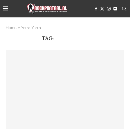
Home
»
Yerra Yerra
TAG:
YERRA YERRA