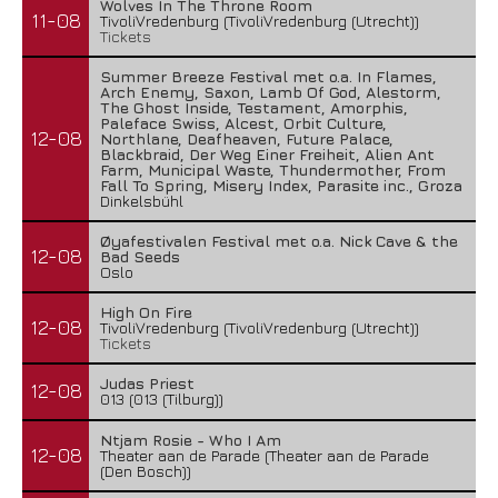
Wolves In The Throne Room
11-08
TivoliVredenburg (TivoliVredenburg (Utrecht))
Tickets
Summer Breeze Festival met o.a. In Flames,
Arch Enemy, Saxon, Lamb Of God, Alestorm,
The Ghost Inside, Testament, Amorphis,
Paleface Swiss, Alcest, Orbit Culture,
12-08
Northlane, Deafheaven, Future Palace,
Blackbraid, Der Weg Einer Freiheit, Alien Ant
Farm, Municipal Waste, Thundermother, From
Fall To Spring, Misery Index, Parasite inc., Groza
Dinkelsbühl
Øyafestivalen Festival met o.a. Nick Cave & the
12-08
Bad Seeds
Oslo
High On Fire
12-08
TivoliVredenburg (TivoliVredenburg (Utrecht))
Tickets
Judas Priest
12-08
013 (013 (Tilburg))
Ntjam Rosie - Who I Am
12-08
Theater aan de Parade (Theater aan de Parade
(Den Bosch))