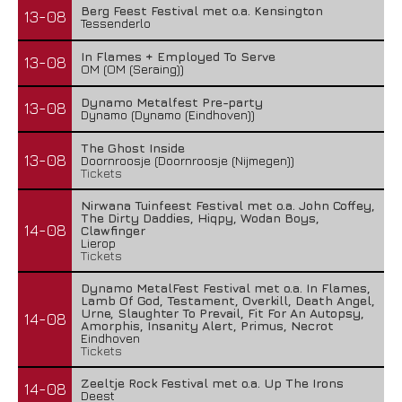
Berg Feest Festival met o.a. Kensington
13-08
Tessenderlo
In Flames + Employed To Serve
13-08
OM (OM (Seraing))
Dynamo Metalfest Pre-party
13-08
Dynamo (Dynamo (Eindhoven))
The Ghost Inside
13-08
Doornroosje (Doornroosje (Nijmegen))
Tickets
Nirwana Tuinfeest Festival met o.a. John Coffey,
The Dirty Daddies, Hiqpy, Wodan Boys,
14-08
Clawfinger
Lierop
Tickets
Dynamo MetalFest Festival met o.a. In Flames,
Lamb Of God, Testament, Overkill, Death Angel,
Urne, Slaughter To Prevail, Fit For An Autopsy,
14-08
Amorphis, Insanity Alert, Primus, Necrot
Eindhoven
Tickets
Zeeltje Rock Festival met o.a. Up The Irons
14-08
Deest