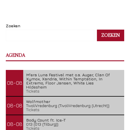
Zoeken
ZOEKEN
AGENDA
M'era Luna Festival met o.a. Auger, Clan Of
Xymox, Xandria, Within Temptation, In
08-08
Extremo, Floor Jansen, White Lies
Hildesheim
Tickets
Wolfmother
08-08
TivoliVredenburg (TivoliVredenburg (Utrecht))
Tickets
Body Count ft. Ice-T
08-08
013 (013 (Tilburg))
Tickets