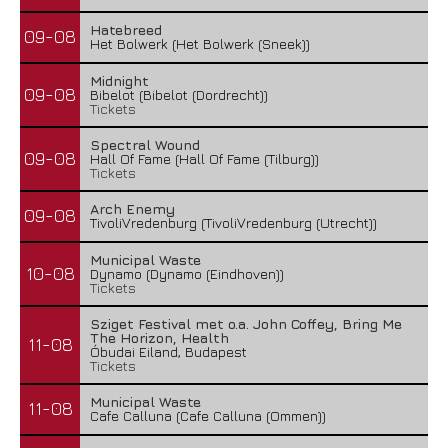
Hatebreed
09-08
Het Bolwerk (Het Bolwerk (Sneek))
Midnight
09-08
Bibelot (Bibelot (Dordrecht))
Tickets
Spectral Wound
09-08
Hall Of Fame (Hall Of Fame (Tilburg))
Tickets
Arch Enemy
09-08
TivoliVredenburg (TivoliVredenburg (Utrecht))
Municipal Waste
10-08
Dynamo (Dynamo (Eindhoven))
Tickets
Sziget Festival met o.a. John Coffey, Bring Me
The Horizon, Health
11-08
Óbudai Eiland, Budapest
Tickets
Municipal Waste
11-08
Cafe Calluna (Cafe Calluna (Ommen))