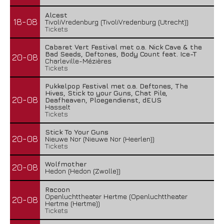
Alcest
18-08
TivoliVredenburg (TivoliVredenburg (Utrecht))
Tickets
Cabaret Vert Festival met o.a. Nick Cave & the
Bad Seeds, Deftones, Body Count feat. Ice-T
20-08
Charleville-Mézières
Tickets
Pukkelpop Festival met o.a. Deftones, The
Hives, Stick to your Guns, Chat Pile,
20-08
Deafheaven, Ploegendienst, dEUS
Hasselt
Tickets
Stick To Your Guns
20-08
Nieuwe Nor (Nieuwe Nor (Heerlen))
Tickets
Wolfmother
20-08
Hedon (Hedon (Zwolle))
Racoon
Openluchttheater Hertme (Openluchttheater
20-08
Hertme (Hertme))
Tickets