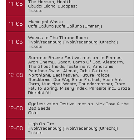
The Horizon, Health
11-08
Óbudai Eiland, Budapest
Tickets
Municipal Waste
11-08
Cafe Calluna (Cafe Calluna (Ommen))
Wolves In The Throne Room
11-08
TivoliVredenburg (TivoliVredenburg (Utrecht))
Tickets
Summer Breeze Festival met o.a. In Flames,
Arch Enemy, Saxon, Lamb Of God, Alestorm,
The Ghost Inside, Testament, Amorphis,
Paleface Swiss, Alcest, Orbit Culture,
12-08
Northlane, Deafheaven, Future Palace,
Blackbraid, Der Weg Einer Freiheit, Alien Ant
Farm, Municipal Waste, Thundermother, From
Fall To Spring, Misery Index, Parasite inc., Groza
Dinkelsbühl
Øyafestivalen Festival met o.a. Nick Cave & the
12-08
Bad Seeds
Oslo
High On Fire
12-08
TivoliVredenburg (TivoliVredenburg (Utrecht))
Tickets