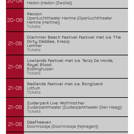
20-08
Hedon (Hedon (Zwolle))
Racoon
Openluchttheater Hertme (Openluchttheater
20-08
Hertme (Hertme))
Tickets
Glemmer Beach Festival Festival met o.a. The
Dirty Daddies, Krezip
21-08
Lemmer
Tickets
Lowlands Festival met o.a. Terzij De Horde,
Royal Blood
21-08
Biddinghuizen
Tickets
Badlands Festival met o.a. Bongloard
21-08
Lottum
Tickets
Zuiderpark Live: Wolfmother
21-08
Zuiderparktheater (Zuiderparktheater (Den Haag))
Tickets
Deafheaven
21-08
Doornroosje (Doornroosje (Nijmegen))