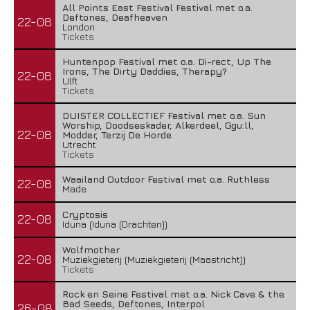
All Points East Festival Festival met o.a.
Deftones, Deafheaven
22-08
London
Tickets
Huntenpop Festival met o.a. Di-rect, Up The
Irons, The Dirty Daddies, Therapy?
22-08
Ulft
Tickets
DUISTER COLLECTIEF Festival met o.a. Sun
Worship, Doodseskader, Alkerdeel, Ggu:ll,
22-08
Modder, Terzij De Horde
Utrecht
Tickets
Waailand Outdoor Festival met o.a. Ruthless
22-08
Made
Cryptosis
22-08
Iduna (Iduna (Drachten))
Wolfmother
22-08
Muziekgieterij (Muziekgieterij (Maastricht))
Tickets
Rock en Seine Festival met o.a. Nick Cave & the
Bad Seeds, Deftones, Interpol
26-08