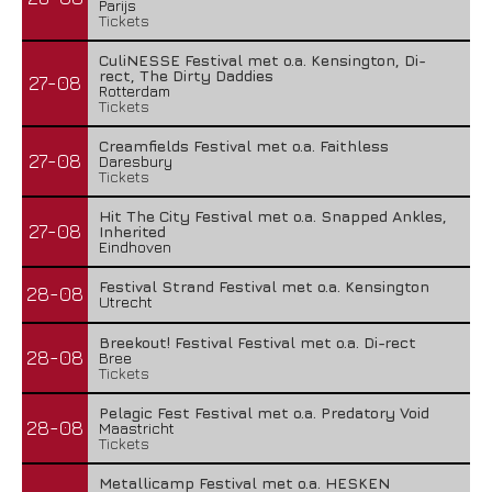
Parijs
Tickets
CuliNESSE Festival met o.a. Kensington, Di-
rect, The Dirty Daddies
27-08
Rotterdam
Tickets
Creamfields Festival met o.a. Faithless
27-08
Daresbury
Tickets
Hit The City Festival met o.a. Snapped Ankles,
27-08
Inherited
Eindhoven
Festival Strand Festival met o.a. Kensington
28-08
Utrecht
Breekout! Festival Festival met o.a. Di-rect
28-08
Bree
Tickets
Pelagic Fest Festival met o.a. Predatory Void
28-08
Maastricht
Tickets
Metallicamp Festival met o.a. HESKEN