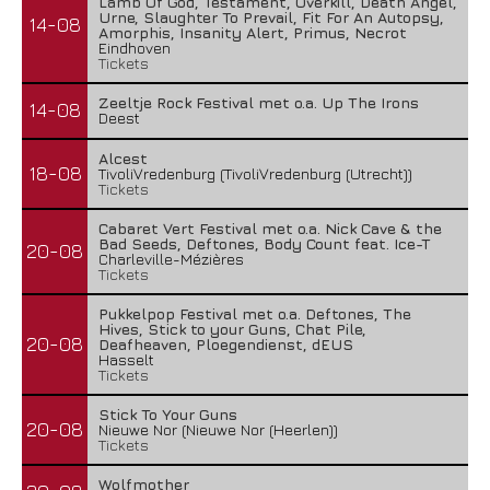
Lamb Of God, Testament, Overkill, Death Angel,
Urne, Slaughter To Prevail, Fit For An Autopsy,
14-08
Amorphis, Insanity Alert, Primus, Necrot
Eindhoven
Tickets
Zeeltje Rock Festival met o.a. Up The Irons
14-08
Deest
Alcest
18-08
TivoliVredenburg (TivoliVredenburg (Utrecht))
Tickets
Cabaret Vert Festival met o.a. Nick Cave & the
Bad Seeds, Deftones, Body Count feat. Ice-T
20-08
Charleville-Mézières
Tickets
Pukkelpop Festival met o.a. Deftones, The
Hives, Stick to your Guns, Chat Pile,
20-08
Deafheaven, Ploegendienst, dEUS
Hasselt
Tickets
Stick To Your Guns
20-08
Nieuwe Nor (Nieuwe Nor (Heerlen))
Tickets
Wolfmother