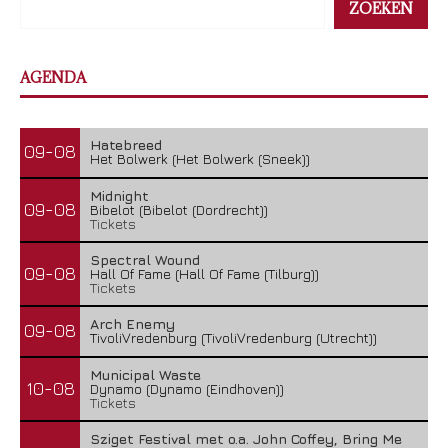
ZOEKEN
AGENDA
Hatebreed
09-08
Het Bolwerk (Het Bolwerk (Sneek))
Midnight
09-08
Bibelot (Bibelot (Dordrecht))
Tickets
Spectral Wound
09-08
Hall Of Fame (Hall Of Fame (Tilburg))
Tickets
Arch Enemy
09-08
TivoliVredenburg (TivoliVredenburg (Utrecht))
Municipal Waste
10-08
Dynamo (Dynamo (Eindhoven))
Tickets
Sziget Festival met o.a. John Coffey, Bring Me