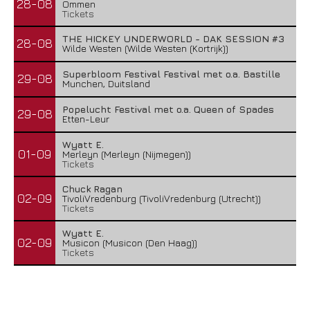
28-08
Ommen
Tickets
THE HICKEY UNDERWORLD - DAK SESSION #3
28-08
Wilde Westen (Wilde Westen (Kortrijk))
Superbloom Festival Festival met o.a. Bastille
29-08
Munchen, Duitsland
Popelucht Festival met o.a. Queen of Spades
29-08
Etten-Leur
Wyatt E.
01-09
Merleyn (Merleyn (Nijmegen))
Tickets
Chuck Ragan
02-09
TivoliVredenburg (TivoliVredenburg (Utrecht))
Tickets
Wyatt E.
02-09
Musicon (Musicon (Den Haag))
Tickets