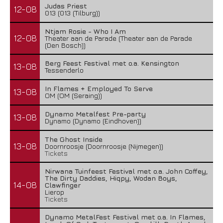
Judas Priest
12-08
013 (013 (Tilburg))
Ntjam Rosie - Who I Am
12-08
Theater aan de Parade (Theater aan de Parade
(Den Bosch))
Berg Feest Festival met o.a. Kensington
13-08
Tessenderlo
In Flames + Employed To Serve
13-08
OM (OM (Seraing))
Dynamo Metalfest Pre-party
13-08
Dynamo (Dynamo (Eindhoven))
The Ghost Inside
13-08
Doornroosje (Doornroosje (Nijmegen))
Tickets
Nirwana Tuinfeest Festival met o.a. John Coffey,
The Dirty Daddies, Hiqpy, Wodan Boys,
14-08
Clawfinger
Lierop
Tickets
Dynamo MetalFest Festival met o.a. In Flames,