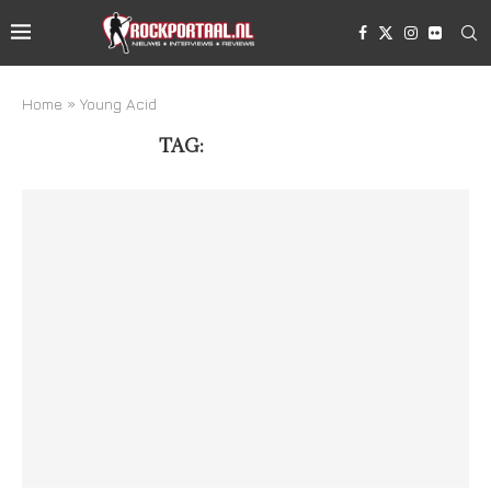
Home
»
Young Acid
TAG:
YOUNG ACID