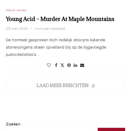
Album review
Young Acid – Murder At Maple Mountains
25 mei 2024
1 minuten leestijd
De normaal gesproken toch redelijk stoïcijns kijkende
stonerjongens staan opvallend blij op de bijgevoegde
publiciteitsfoto’s …
LAAD MEER BERICHTEN
Zoeken