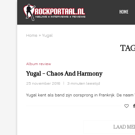
HOME
Home
»
Yugal
TAG
Album review
Yugal – Chaos And Harmony
25 november 2016
3 minuten leestijd
Yugal kent als band zijn oorsprong in Frankrijk. De naam
LAAD ME