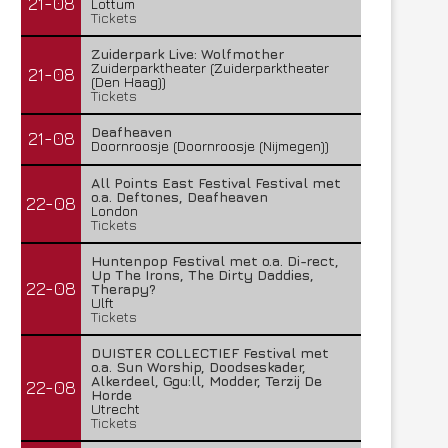
21-08
Lottum
Tickets
Zuiderpark Live: Wolfmother
Zuiderparktheater (Zuiderparktheater
21-08
(Den Haag))
Tickets
Deafheaven
21-08
Doornroosje (Doornroosje (Nijmegen))
All Points East Festival Festival met
o.a. Deftones, Deafheaven
22-08
London
Tickets
Huntenpop Festival met o.a. Di-rect,
Up The Irons, The Dirty Daddies,
22-08
Therapy?
Ulft
Tickets
DUISTER COLLECTIEF Festival met
o.a. Sun Worship, Doodseskader,
Alkerdeel, Ggu:ll, Modder, Terzij De
22-08
Horde
Utrecht
Tickets