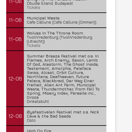
11-08
Óbudai Eiland, Budapest
Tickets
Municipal Waste
11-08
Cafe Calluna (Cafe Calluna (Ommen))
Wolves In The Throne Room
TivoliVredenburg (TivoliVredenburg
11-08
(Utrecht))
Tickets
Summer Breeze Festival met o.a. In
Flames, Arch Enemy, Saxon, Lamb
Of God, Alestorm, The Ghost Inside,
Testament, Amorphis, Paleface
Swiss, Alcest, Orbit Culture,
Northlane, Deafheaven, Future
12-08
Palace, Blackbraid, Der Weg Einer
Freiheit, Alien Ant Farm, Municipal
Waste, Thundermother, From Fall To
Spring, Misery Index, Parasite inc.,
Groza
Dinkelsbühl
Øyafestivalen Festival met o.a. Nick
12-08
Cave & the Bad Seeds
Oslo
High On Fire