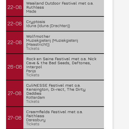
Waailand Outdoor Festival met o.a.
22-08
Ruthless
Made
Cryptosis
22-08
Iduna (Iduna (Drachten))
Wolfmother
Muziekgieterij (Muziekgieterij
22-08
(Maastricht))
Tickets
Rock en Seine Festival met o.a. Nick
Cave & the Bad Seeds, Deftones,
26-08
Interpol
Parijs
Tickets
CuliNESSE Festival met o.a.
Kensington, Di-rect, The Dirty
27-08
Daddies
Rotterdam
Tickets
Creamfields Festival met o.a.
Faithless
27-08
Daresbury
Tickets