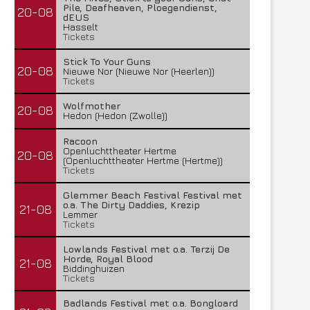
Pile, Deafheaven, Ploegendienst,
20-08
dEUS
Hasselt
Tickets
Stick To Your Guns
20-08
Nieuwe Nor (Nieuwe Nor (Heerlen))
Tickets
Wolfmother
20-08
Hedon (Hedon (Zwolle))
Racoon
Openluchttheater Hertme
20-08
(Openluchttheater Hertme (Hertme))
Tickets
Glemmer Beach Festival Festival met
o.a. The Dirty Daddies, Krezip
21-08
Lemmer
Tickets
Lowlands Festival met o.a. Terzij De
Horde, Royal Blood
21-08
Biddinghuizen
Tickets
Badlands Festival met o.a. Bongloard