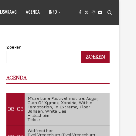
IJSVRAAG
AGENDA
INFO
Zoeken
ZOEKEN
AGENDA
M'era Luna Festival met o.a. Auger,
Clan Of Xymox, Xandria, Within
Temptation, In Extremo, Floor
08-08
Jansen, White Lies
Hildesheim
Tickets
Wolfmother
TivoliVredenburg (TivoliVredenburg