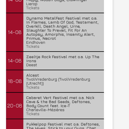
Lierop
Tickets
Dynamo MetalFest Festival met o.a.
In Flames, Lamb Of God, Testament,
Overkill, Death Angel, Urne,
Slaughter To Prevail, Fit For An
14-08
Autopsy, Amorphis, Insanity Alert,
Primus, Necrot
Eindhoven
Tickets
Zeeltje Rock Festival met o.a. Up The
14-08
Irons
Deest
Alcest
TivoliVredenburg (TivoliVredenburg
18-08
(Utrecht))
Tickets
Cabaret Vert Festival met o.a. Nick
Cave & the Bad Seeds, Deftones,
20-08
Body Count feat. Ice-T
Charleville-Mézières
Tickets
Pukkelpop Festival met o.a. Deftones,
The Hives, Stick to your Guns, Chat