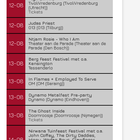
TivoliVredenburg (TivoliVredenburg
12-08
(Utrecht))
Tickets
Judas Priest
12-08
013 (013 (Tilburg))
Ntjam Rosie - Who I Am
12-08
Theater aan de Parade (Theater aan de
Parade (Den Bosch))
Berg Feest Festival met o.a.
13-08
Kensington
Tessenderlo
In Flames + Employed To Serve
13-08
OM (OM (Seraing))
Dynamo Metalfest Pre-party
13-08
Dynamo (Dynamo (Eindhoven))
The Ghost Inside
13-08
Doornroosje (Doornroosje (Nijmegen))
Tickets
Nirwana Tuinfeest Festival met o.a.
John Coffey, The Dirty Daddies,
14-08
Hiqpy, Wodan Boys, Clawfinger