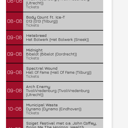
08-08
(Utrecht))
Tickets
Body Count ft. Ice-T
08-08
013 (013 (Tilburg))
Tickets
Hatebreed
09-08
Het Bolwerk (Het Bolwerk (Sneek))
Midnight
09-08
Bibelot (Bibelot (Dordrecht))
Tickets
Spectral Wound
09-08
Hall Of Fame (Hall Of Fame (Tilburg))
Tickets
Arch Enemy
09-08
TivoliVredenburg (TivoliVredenburg
(Utrecht))
Municipal Waste
10-08
Dynamo (Dynamo (Eindhoven))
Tickets
Sziget Festival met o.a. John Coffey,
Bring Me The Horizon, Health