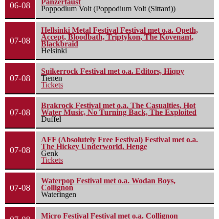
Panzerfaust
06-08
Poppodium Volt (Poppodium Volt (Sittard))
Hellsinki Metal Festival Festival met o.a. Opeth,
Accept, Bloodbath, Triptykon, The Kovenant,
07-08
Blackbraid
Helsinki
Suikerrock Festival met o.a. Editors, Hiqpy
07-08
Tienen
Tickets
Brakrock Festival met o.a. The Casualties, Hot
07-08
Water Music, No Turning Back, The Exploited
Duffel
AFF (Absolutely Free Festival) Festival met o.a.
The Hickey Underworld, Henge
07-08
Genk
Tickets
Waterpop Festival met o.a. Wodan Boys,
07-08
Collignon
Wateringen
Micro Festival Festival met o.a. Collignon