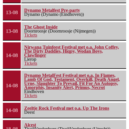
Dynamo Metalfest Pre-party
13-08
Dynamo (Dynamo (Eindhoven))
The Ghost Inside
13-08
Doornroosje (Doornroosje (Nijmegen))
Tickets
Nirwana Tuinfeest Festival met o.a. John Coffey,
The Dirty Daddies, Hiqpy, Wodan Boys,
14-08
Clawfinger
Lierop
Tickets
Dynamo MetalFest Festival met o.a. In Flames,
Lamb Of God, Testament, Overkill, Death Angel,
Urne, Slaughter To Prevail, Fit For An Autopsy,
14-08
Amorphis, Insanity Alert, Primus, Necrot
Eindhoven
Tickets
Zeeltje Rock Festival met o.a. Up The Irons
14-08
Deest
Alcest
TivoliVredenburg (TivoliVredenburg (Utrecht))