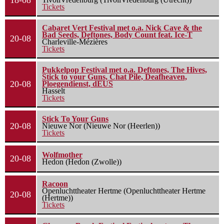
18-08
Tickets
Cabaret Vert Festival met o.a. Nick Cave & the
Bad Seeds, Deftones, Body Count feat. Ice-T
20-08
Charleville-Mézières
Tickets
Pukkelpop Festival met o.a. Deftones, The Hives,
Stick to your Guns, Chat Pile, Deafheaven,
20-08
Ploegendienst, dEUS
Hasselt
Tickets
Stick To Your Guns
20-08
Nieuwe Nor (Nieuwe Nor (Heerlen))
Tickets
Wolfmother
20-08
Hedon (Hedon (Zwolle))
Racoon
Openluchttheater Hertme (Openluchttheater Hertme
20-08
(Hertme))
Tickets