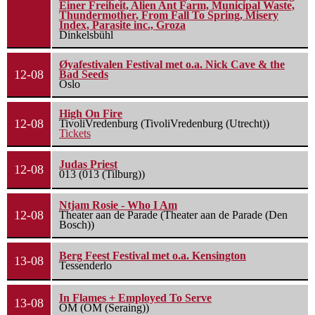
Einer Freiheit, Alien Ant Farm, Municipal Waste,
Thundermother, From Fall To Spring, Misery
Index, Parasite inc., Groza
Dinkelsbühl
Øyafestivalen Festival met o.a. Nick Cave & the
12-08
Bad Seeds
Oslo
High On Fire
12-08
TivoliVredenburg (TivoliVredenburg (Utrecht))
Tickets
Judas Priest
12-08
013 (013 (Tilburg))
Ntjam Rosie - Who I Am
12-08
Theater aan de Parade (Theater aan de Parade (Den
Bosch))
Berg Feest Festival met o.a. Kensington
13-08
Tessenderlo
In Flames + Employed To Serve
13-08
OM (OM (Seraing))