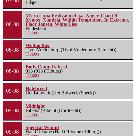
07-08
Liège
M'era Luna Festival met o.a. Auger, Clan Of
Xymox, Xandria, Within Temptation, In Extremo,
08-08
Floor Jansen, White Lies
Hildesheim
Tickets
Wolfmother
08-08
TivoliVredenburg (TivoliVredenburg (Utrecht))
Tickets
Body Count ft. Ice-T
08-08
013 (013 (Tilburg))
Tickets
Hatebreed
09-08
Het Bolwerk (Het Bolwerk (Sneek))
Midnight
09-08
Bibelot (Bibelot (Dordrecht))
Tickets
Spectral Wound
09-08
Hall Of Fame (Hall Of Fame (Tilburg))
Tickets