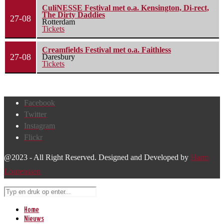
CuliNESSE Festival met o.a. Kensington, Di-rect,
The Dirty Daddies
27-08
Rotterdam
Tickets
Creamfields Festival met o.a. Faithless
27-08
Daresbury
Tickets
Facebook
Twitter
Instagram
Flickr
@2023 - All Right Reserved. Designed and Developed by
Harm
Lourenssen
Home
Nieuws