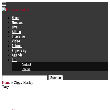
Home
Nieuws
Live
Album
Interview
Video
Column
Prijsvraag
Agenda
Info
Contact
Colofon
Zoeken
Home
»
Ziggy Marley
Tag:
Ziggy Marley