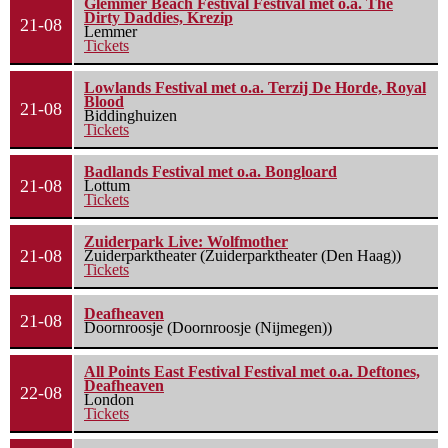
Glemmer Beach Festival Festival met o.a. The
Dirty Daddies, Krezip
21-08
Lemmer
Tickets
Lowlands Festival met o.a. Terzij De Horde, Royal
Blood
21-08
Biddinghuizen
Tickets
Badlands Festival met o.a. Bongloard
21-08
Lottum
Tickets
Zuiderpark Live: Wolfmother
21-08
Zuiderparktheater (Zuiderparktheater (Den Haag))
Tickets
Deafheaven
21-08
Doornroosje (Doornroosje (Nijmegen))
All Points East Festival Festival met o.a. Deftones,
Deafheaven
22-08
London
Tickets