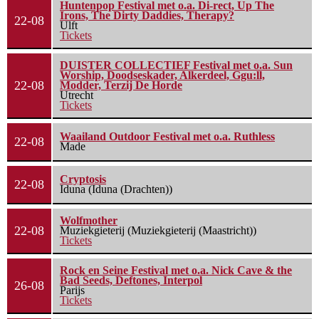
Huntenpop Festival met o.a. Di-rect, Up The
Irons, The Dirty Daddies, Therapy?
22-08
Ulft
Tickets
DUISTER COLLECTIEF Festival met o.a. Sun
Worship, Doodseskader, Alkerdeel, Ggu:ll,
22-08
Modder, Terzij De Horde
Utrecht
Tickets
Waailand Outdoor Festival met o.a. Ruthless
22-08
Made
Cryptosis
22-08
Iduna (Iduna (Drachten))
Wolfmother
22-08
Muziekgieterij (Muziekgieterij (Maastricht))
Tickets
Rock en Seine Festival met o.a. Nick Cave & the
Bad Seeds, Deftones, Interpol
26-08
Parijs
Tickets