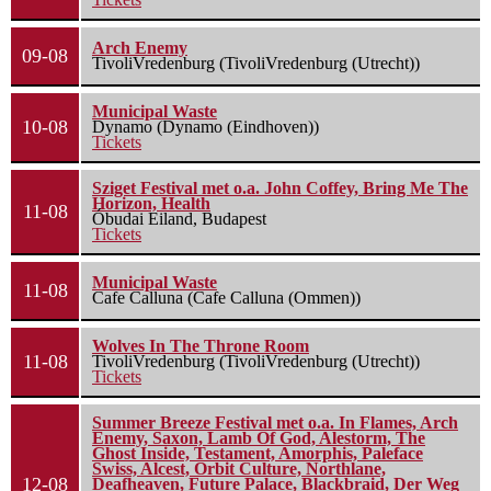
Arch Enemy
09-08
TivoliVredenburg (TivoliVredenburg (Utrecht))
Municipal Waste
10-08
Dynamo (Dynamo (Eindhoven))
Tickets
Sziget Festival met o.a. John Coffey, Bring Me The
Horizon, Health
11-08
Óbudai Eiland, Budapest
Tickets
Municipal Waste
11-08
Cafe Calluna (Cafe Calluna (Ommen))
Wolves In The Throne Room
11-08
TivoliVredenburg (TivoliVredenburg (Utrecht))
Tickets
Summer Breeze Festival met o.a. In Flames, Arch
Enemy, Saxon, Lamb Of God, Alestorm, The
Ghost Inside, Testament, Amorphis, Paleface
Swiss, Alcest, Orbit Culture, Northlane,
12-08
Deafheaven, Future Palace, Blackbraid, Der Weg