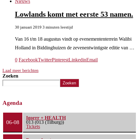
Nieuws
Lowlands komt met eerste 53 namen.
30 januari 2019
3 minuten leestijd
Van 16 t/m 18 augustus vindt op evenemententerrein Walibi
Holland in Biddinghuizen de zevenentwintigste editie van …
0
Facebook
Twitter
Pinterest
Linkedin
Email
Laad meer berichten
Zoeken
Zoeken
Agenda
Igorrr + HEALTH
06-08
013 (013 (Tilburg))
Tickets