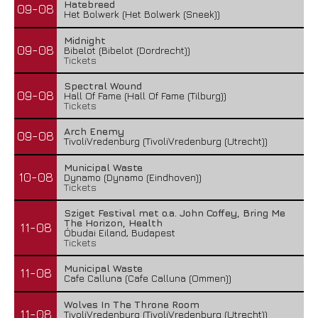
Hatebreed
09-08
Het Bolwerk (Het Bolwerk (Sneek))
Midnight
09-08
Bibelot (Bibelot (Dordrecht))
Tickets
Spectral Wound
09-08
Hall Of Fame (Hall Of Fame (Tilburg))
Tickets
Arch Enemy
09-08
TivoliVredenburg (TivoliVredenburg (Utrecht))
Municipal Waste
10-08
Dynamo (Dynamo (Eindhoven))
Tickets
Sziget Festival met o.a. John Coffey, Bring Me
The Horizon, Health
11-08
Óbudai Eiland, Budapest
Tickets
Municipal Waste
11-08
Cafe Calluna (Cafe Calluna (Ommen))
Wolves In The Throne Room
11-08
TivoliVredenburg (TivoliVredenburg (Utrecht))