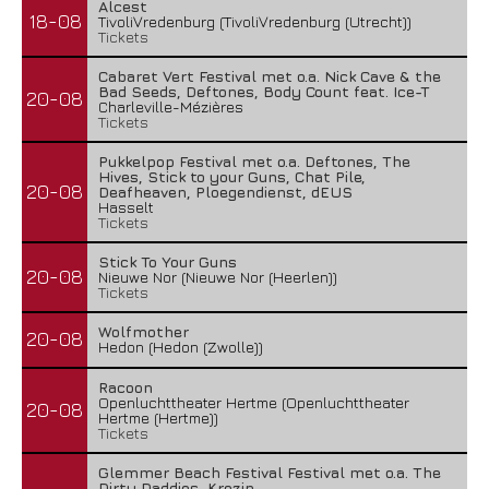
Alcest
18-08
TivoliVredenburg (TivoliVredenburg (Utrecht))
Tickets
Cabaret Vert Festival met o.a. Nick Cave & the
Bad Seeds, Deftones, Body Count feat. Ice-T
20-08
Charleville-Mézières
Tickets
Pukkelpop Festival met o.a. Deftones, The
Hives, Stick to your Guns, Chat Pile,
20-08
Deafheaven, Ploegendienst, dEUS
Hasselt
Tickets
Stick To Your Guns
20-08
Nieuwe Nor (Nieuwe Nor (Heerlen))
Tickets
Wolfmother
20-08
Hedon (Hedon (Zwolle))
Racoon
Openluchttheater Hertme (Openluchttheater
20-08
Hertme (Hertme))
Tickets
Glemmer Beach Festival Festival met o.a. The
Dirty Daddies, Krezip