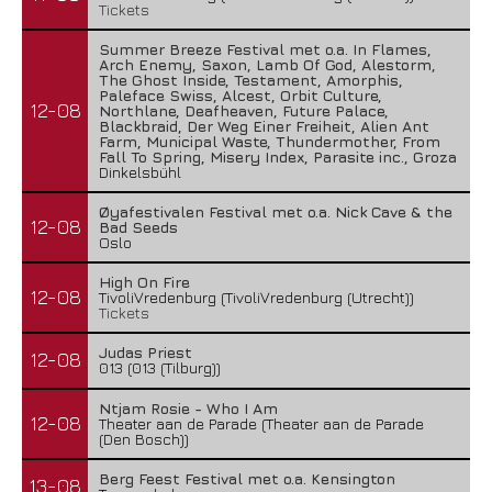
Tickets
Summer Breeze Festival met o.a. In Flames,
Arch Enemy, Saxon, Lamb Of God, Alestorm,
The Ghost Inside, Testament, Amorphis,
Paleface Swiss, Alcest, Orbit Culture,
12-08
Northlane, Deafheaven, Future Palace,
Blackbraid, Der Weg Einer Freiheit, Alien Ant
Farm, Municipal Waste, Thundermother, From
Fall To Spring, Misery Index, Parasite inc., Groza
Dinkelsbühl
Øyafestivalen Festival met o.a. Nick Cave & the
12-08
Bad Seeds
Oslo
High On Fire
12-08
TivoliVredenburg (TivoliVredenburg (Utrecht))
Tickets
Judas Priest
12-08
013 (013 (Tilburg))
Ntjam Rosie - Who I Am
12-08
Theater aan de Parade (Theater aan de Parade
(Den Bosch))
Berg Feest Festival met o.a. Kensington
13-08