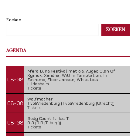
Zoeken
ZOEKEN
AGENDA
M'era Luna Festival met o.a. Auger, Clan Of
Xymox, Xandria, Within Temptation, In
08-08
Extremo, Floor Jansen, White Lies
Hildesheim
Tickets
Wolfmother
08-08
TivoliVredenburg (TivoliVredenburg (Utrecht))
Tickets
Body Count ft. Ice-T
08-08
013 (013 (Tilburg))
Tickets