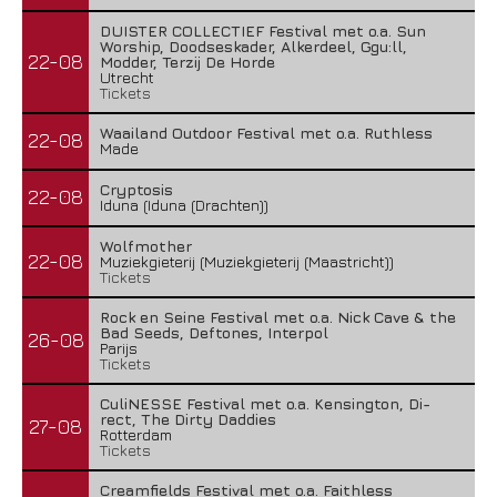
DUISTER COLLECTIEF Festival met o.a. Sun
Worship, Doodseskader, Alkerdeel, Ggu:ll,
22-08
Modder, Terzij De Horde
Utrecht
Tickets
Waailand Outdoor Festival met o.a. Ruthless
22-08
Made
Cryptosis
22-08
Iduna (Iduna (Drachten))
Wolfmother
22-08
Muziekgieterij (Muziekgieterij (Maastricht))
Tickets
Rock en Seine Festival met o.a. Nick Cave & the
Bad Seeds, Deftones, Interpol
26-08
Parijs
Tickets
CuliNESSE Festival met o.a. Kensington, Di-
rect, The Dirty Daddies
27-08
Rotterdam
Tickets
Creamfields Festival met o.a. Faithless