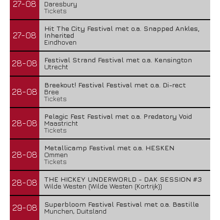
27-08
Daresbury
Tickets
Hit The City Festival met o.a. Snapped Ankles,
27-08
Inherited
Eindhoven
Festival Strand Festival met o.a. Kensington
28-08
Utrecht
Breekout! Festival Festival met o.a. Di-rect
28-08
Bree
Tickets
Pelagic Fest Festival met o.a. Predatory Void
28-08
Maastricht
Tickets
Metallicamp Festival met o.a. HESKEN
28-08
Ommen
Tickets
THE HICKEY UNDERWORLD - DAK SESSION #3
28-08
Wilde Westen (Wilde Westen (Kortrijk))
Superbloom Festival Festival met o.a. Bastille
29-08
Munchen, Duitsland