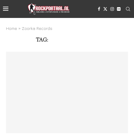
Home
»
Zoorka Records
TAG:
ZOORKA RECORDS