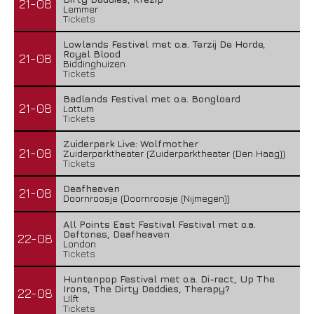
21-08
Lemmer
Tickets
Lowlands Festival met o.a. Terzij De Horde,
Royal Blood
21-08
Biddinghuizen
Tickets
Badlands Festival met o.a. Bongloard
21-08
Lottum
Tickets
Zuiderpark Live: Wolfmother
21-08
Zuiderparktheater (Zuiderparktheater (Den Haag))
Tickets
Deafheaven
21-08
Doornroosje (Doornroosje (Nijmegen))
All Points East Festival Festival met o.a.
Deftones, Deafheaven
22-08
London
Tickets
Huntenpop Festival met o.a. Di-rect, Up The
Irons, The Dirty Daddies, Therapy?
22-08
Ulft
Tickets