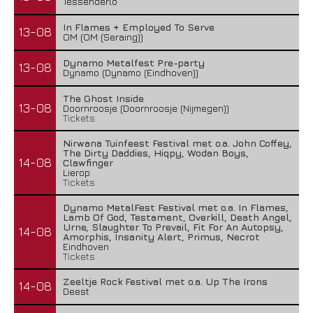
Tessenderlo
In Flames + Employed To Serve
13-08
OM (OM (Seraing))
Dynamo Metalfest Pre-party
13-08
Dynamo (Dynamo (Eindhoven))
The Ghost Inside
13-08
Doornroosje (Doornroosje (Nijmegen))
Tickets
Nirwana Tuinfeest Festival met o.a. John Coffey,
The Dirty Daddies, Hiqpy, Wodan Boys,
14-08
Clawfinger
Lierop
Tickets
Dynamo MetalFest Festival met o.a. In Flames,
Lamb Of God, Testament, Overkill, Death Angel,
Urne, Slaughter To Prevail, Fit For An Autopsy,
14-08
Amorphis, Insanity Alert, Primus, Necrot
Eindhoven
Tickets
Zeeltje Rock Festival met o.a. Up The Irons
14-08
Deest