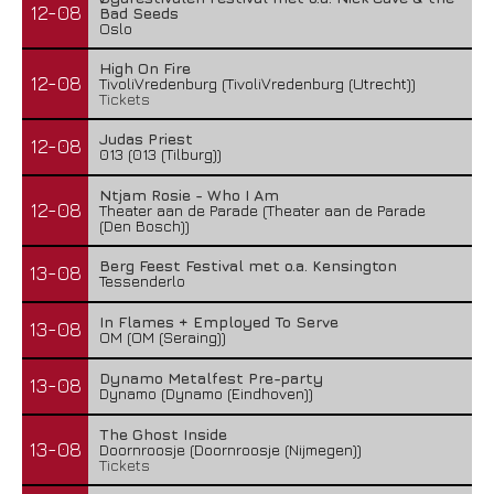
12-08
Bad Seeds
Oslo
High On Fire
12-08
TivoliVredenburg (TivoliVredenburg (Utrecht))
Tickets
Judas Priest
12-08
013 (013 (Tilburg))
Ntjam Rosie - Who I Am
12-08
Theater aan de Parade (Theater aan de Parade
(Den Bosch))
Berg Feest Festival met o.a. Kensington
13-08
Tessenderlo
In Flames + Employed To Serve
13-08
OM (OM (Seraing))
Dynamo Metalfest Pre-party
13-08
Dynamo (Dynamo (Eindhoven))
The Ghost Inside
13-08
Doornroosje (Doornroosje (Nijmegen))
Tickets