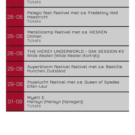
Tickets
Pelagic Fest Festival met o.a. Predatory Void
28-08
Maastricht
Tickets
Metallicamp Festival met o.a. HESKEN
28-08
Ommen
Tickets
THE HICKEY UNDERWORLD - DAK SESSION #3
28-08
Wilde Westen (Wilde Westen (Kortrijk))
Superbloom Festival Festival met o.a. Bastille
29-08
Munchen, Duitsland
Popelucht Festival met o.a. Queen of Spades
29-08
Etten-Leur
Wyatt E.
01-09
Merleyn (Merleyn (Nijmegen))
Tickets