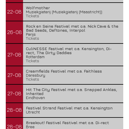
Wolfmother
22-08
Muziekgieterij (Muziekgieterij (Maastricht))
Tickets
Rock en Seine Festival met o.a. Nick Cave & the
Bad Seeds, Deftones, Interpol
26-08
Parijs
Tickets
CuliNESSE Festival met o.a. Kensington, Di-
rect, The Dirty Daddies
27-08
Rotterdam
Tickets
Creamfields Festival met o.a. Faithless
27-08
Daresbury
Tickets
Hit The City Festival met o.a. Snapped Ankles,
27-08
Inherited
Eindhoven
Festival Strand Festival met o.a. Kensington
28-08
Utrecht
Breekout! Festival Festival met o.a. Di-rect
28-08
Bree