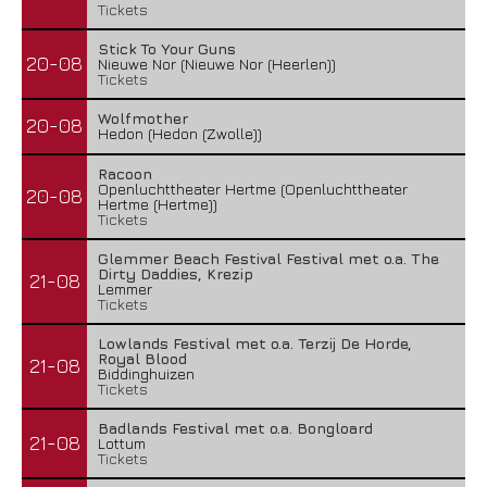
Tickets
Stick To Your Guns
20-08
Nieuwe Nor (Nieuwe Nor (Heerlen))
Tickets
Wolfmother
20-08
Hedon (Hedon (Zwolle))
Racoon
Openluchttheater Hertme (Openluchttheater
20-08
Hertme (Hertme))
Tickets
Glemmer Beach Festival Festival met o.a. The
Dirty Daddies, Krezip
21-08
Lemmer
Tickets
Lowlands Festival met o.a. Terzij De Horde,
Royal Blood
21-08
Biddinghuizen
Tickets
Badlands Festival met o.a. Bongloard
21-08
Lottum
Tickets