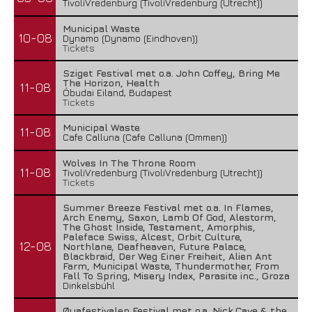
TivoliVredenburg (TivoliVredenburg (Utrecht))
Municipal Waste
10-08
Dynamo (Dynamo (Eindhoven))
Tickets
Sziget Festival met o.a. John Coffey, Bring Me
The Horizon, Health
11-08
Óbudai Eiland, Budapest
Tickets
Municipal Waste
11-08
Cafe Calluna (Cafe Calluna (Ommen))
Wolves In The Throne Room
11-08
TivoliVredenburg (TivoliVredenburg (Utrecht))
Tickets
Summer Breeze Festival met o.a. In Flames,
Arch Enemy, Saxon, Lamb Of God, Alestorm,
The Ghost Inside, Testament, Amorphis,
Paleface Swiss, Alcest, Orbit Culture,
12-08
Northlane, Deafheaven, Future Palace,
Blackbraid, Der Weg Einer Freiheit, Alien Ant
Farm, Municipal Waste, Thundermother, From
Fall To Spring, Misery Index, Parasite inc., Groza
Dinkelsbühl
Øyafestivalen Festival met o.a. Nick Cave & the