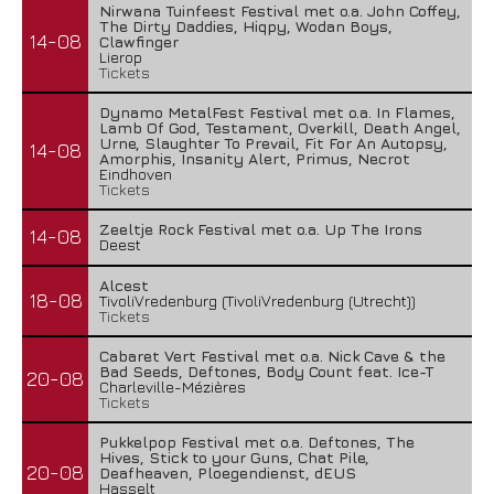
Nirwana Tuinfeest Festival met o.a. John Coffey,
The Dirty Daddies, Hiqpy, Wodan Boys,
14-08
Clawfinger
Lierop
Tickets
Dynamo MetalFest Festival met o.a. In Flames,
Lamb Of God, Testament, Overkill, Death Angel,
Urne, Slaughter To Prevail, Fit For An Autopsy,
14-08
Amorphis, Insanity Alert, Primus, Necrot
Eindhoven
Tickets
Zeeltje Rock Festival met o.a. Up The Irons
14-08
Deest
Alcest
18-08
TivoliVredenburg (TivoliVredenburg (Utrecht))
Tickets
Cabaret Vert Festival met o.a. Nick Cave & the
Bad Seeds, Deftones, Body Count feat. Ice-T
20-08
Charleville-Mézières
Tickets
Pukkelpop Festival met o.a. Deftones, The
Hives, Stick to your Guns, Chat Pile,
20-08
Deafheaven, Ploegendienst, dEUS
Hasselt