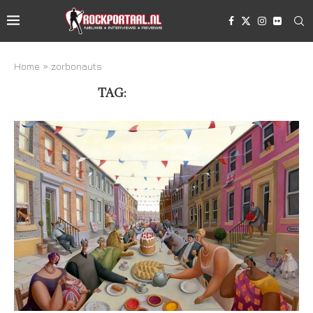
Home
»
zorbonauts
TAG:
ZORBONAUTS