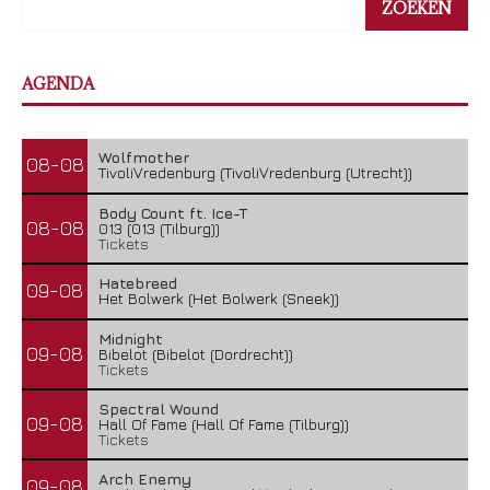
ZOEKEN
AGENDA
Wolfmother
08-08
TivoliVredenburg (TivoliVredenburg (Utrecht))
Body Count ft. Ice-T
08-08
013 (013 (Tilburg))
Tickets
Hatebreed
09-08
Het Bolwerk (Het Bolwerk (Sneek))
Midnight
09-08
Bibelot (Bibelot (Dordrecht))
Tickets
Spectral Wound
09-08
Hall Of Fame (Hall Of Fame (Tilburg))
Tickets
Arch Enemy
09-08