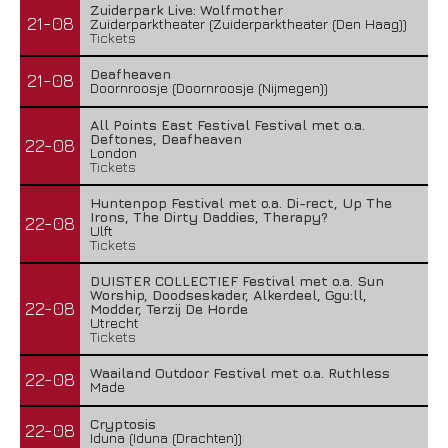
Zuiderpark Live: Wolfmother
21-08
Zuiderparktheater (Zuiderparktheater (Den Haag))
Tickets
Deafheaven
21-08
Doornroosje (Doornroosje (Nijmegen))
All Points East Festival Festival met o.a.
Deftones, Deafheaven
22-08
London
Tickets
Huntenpop Festival met o.a. Di-rect, Up The
Irons, The Dirty Daddies, Therapy?
22-08
Ulft
Tickets
DUISTER COLLECTIEF Festival met o.a. Sun
Worship, Doodseskader, Alkerdeel, Ggu:ll,
22-08
Modder, Terzij De Horde
Utrecht
Tickets
Waailand Outdoor Festival met o.a. Ruthless
22-08
Made
Cryptosis
22-08
Iduna (Iduna (Drachten))