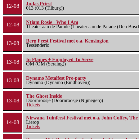
Judas Priest
12-08
013 (013 (Tilburg))
Ntjam Rosie - Who I Am
12-08
Theater aan de Parade (Theater aan de Parade (Den Bosc
Berg Feest Festival met o.a. Kensington
13-08
Tessenderlo
In Flames + Employed To Serve
13-08
OM (OM (Seraing))
Dynamo Metalfest Pre-party
13-08
Dynamo (Dynamo (Eindhoven))
The Ghost Inside
13-08
Doornroosje (Doornroosje (Nijmegen))
Tickets
Nirwana Tuinfeest Festival met o.a. John Coffey, Th
14-08
Lierop
Tickets