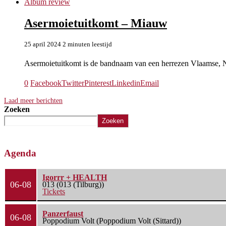
Album review
Asermoietuitkomt – Miauw
25 april 2024
2 minuten leestijd
Asermoietuitkomt is de bandnaam van een herrezen Vlaamse, N
0
Facebook
Twitter
Pinterest
Linkedin
Email
Laad meer berichten
Zoeken
Zoeken
Agenda
Igorrr + HEALTH
06-08
013 (013 (Tilburg))
Tickets
Panzerfaust
06-08
Poppodium Volt (Poppodium Volt (Sittard))