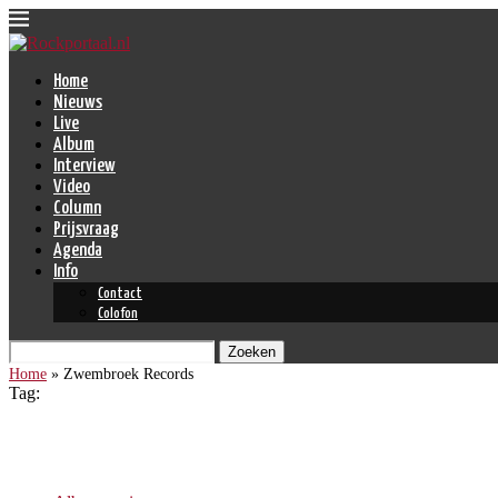
Home
Nieuws
Live
Album
Interview
Video
Column
Prijsvraag
Agenda
Info
Contact
Colofon
Zoeken
Home
»
Zwembroek Records
Tag:
Zwembroek Records