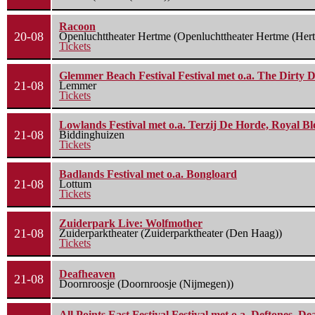
Racoon
20-08
Openluchttheater Hertme (Openluchttheater Hertme (Her
Tickets
Glemmer Beach Festival Festival met o.a. The Dirty D
21-08
Lemmer
Tickets
Lowlands Festival met o.a. Terzij De Horde, Royal B
21-08
Biddinghuizen
Tickets
Badlands Festival met o.a. Bongloard
21-08
Lottum
Tickets
Zuiderpark Live: Wolfmother
21-08
Zuiderparktheater (Zuiderparktheater (Den Haag))
Tickets
Deafheaven
21-08
Doornroosje (Doornroosje (Nijmegen))
All Points East Festival Festival met o.a. Deftones, D