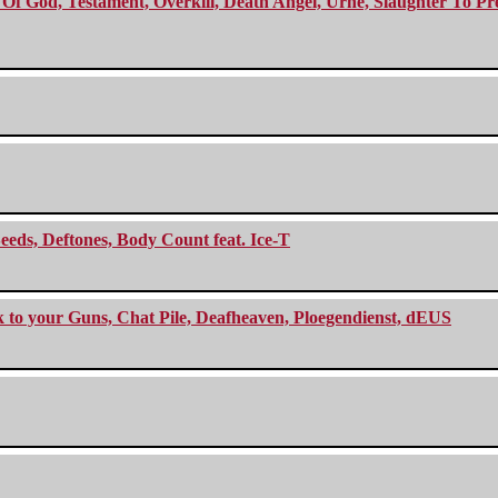
f God, Testament, Overkill, Death Angel, Urne, Slaughter To Prev
eeds, Deftones, Body Count feat. Ice-T
ck to your Guns, Chat Pile, Deafheaven, Ploegendienst, dEUS