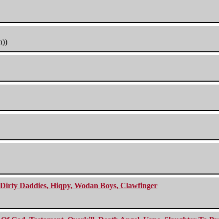
h))
e Dirty Daddies, Hiqpy, Wodan Boys, Clawfinger