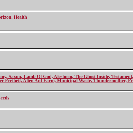
orizon, Health
my, Saxon, Lamb Of God, Alestorm, The Ghost Inside, Testament, A
r Freiheit, Alien Ant Farm, Municipal Waste, Thundermother, Fro
Seeds