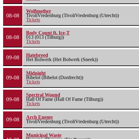
Wolfmother
08-08
TivoliVredenburg (TivoliVredenburg (Utrecht))
Tickets
Body Count ft. Ice-T
08-08
013 (013 (Tilburg))
Tickets
Hatebreed
09-08
Het Bolwerk (Het Bolwerk (Sneek))
Midnight
09-08
Bibelot (Bibelot (Dordrecht))
Tickets
Spectral Wound
09-08
Hall Of Fame (Hall Of Fame (Tilburg))
Tickets
Arch Enemy
09-08
TivoliVredenburg (TivoliVredenburg (Utrecht))
Municipal Waste