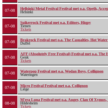
Hellsinki Metal Festival Festival met o.a. Opeth, Ac
07-08
Helsinki
Suikerrock Festival met o.a. Editors, Hiqpy
07-08
Tienen
Tickets
Brakrock Festival met o.a. The Casualties, Hot Wate
07-08
Duffel
AFF (Absolutely Free Festival) Festival met o.a. Th
07-08
Genk
Tickets
Waterpop Festival met o.a. Wodan Boys, Collignon
07-08
Wateringen
Micro Festival Festival met o.a. Collignon
07-08
Liège
M'era Luna Festival met o.a. Auger, Clan Of Xymox, 
08-08
Hildesheim
Tickets