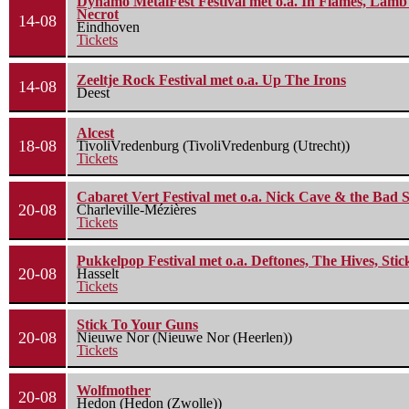
Dynamo MetalFest Festival met o.a. In Flames, Lamb O
Necrot
14-08
Eindhoven
Tickets
Zeeltje Rock Festival met o.a. Up The Irons
14-08
Deest
Alcest
18-08
TivoliVredenburg (TivoliVredenburg (Utrecht))
Tickets
Cabaret Vert Festival met o.a. Nick Cave & the Bad S
20-08
Charleville-Mézières
Tickets
Pukkelpop Festival met o.a. Deftones, The Hives, Sti
20-08
Hasselt
Tickets
Stick To Your Guns
20-08
Nieuwe Nor (Nieuwe Nor (Heerlen))
Tickets
Wolfmother
20-08
Hedon (Hedon (Zwolle))