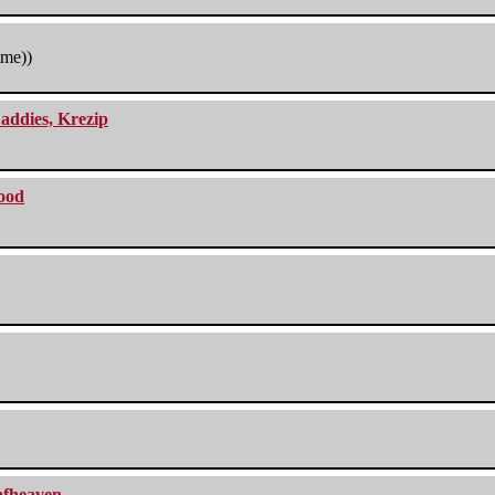
tme))
addies, Krezip
lood
eafheaven