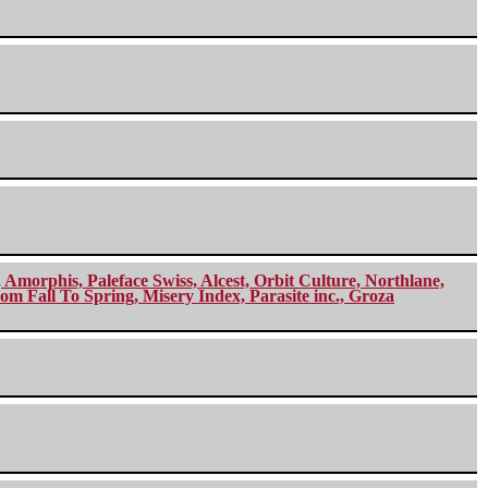
morphis, Paleface Swiss, Alcest, Orbit Culture, Northlane,
m Fall To Spring, Misery Index, Parasite inc., Groza