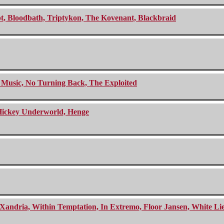
cept, Bloodbath, Triptykon, The Kovenant, Blackbraid
r Music, No Turning Back, The Exploited
e Hickey Underworld, Henge
Xandria, Within Temptation, In Extremo, Floor Jansen, White Li