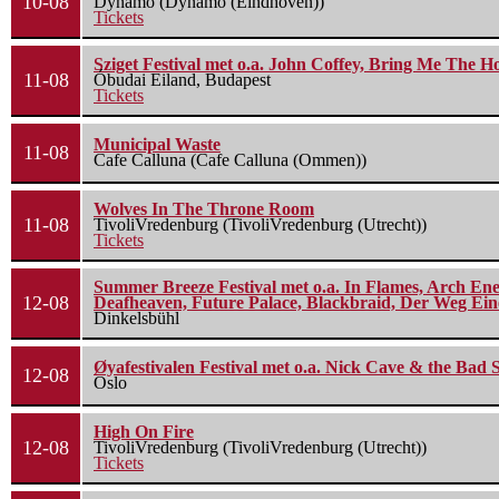
10-08
Dynamo (Dynamo (Eindhoven))
Tickets
Sziget Festival met o.a. John Coffey, Bring Me The H
11-08
Óbudai Eiland, Budapest
Tickets
Municipal Waste
11-08
Cafe Calluna (Cafe Calluna (Ommen))
Wolves In The Throne Room
11-08
TivoliVredenburg (TivoliVredenburg (Utrecht))
Tickets
Summer Breeze Festival met o.a. In Flames, Arch Ene
12-08
Deafheaven, Future Palace, Blackbraid, Der Weg Eine
Dinkelsbühl
Øyafestivalen Festival met o.a. Nick Cave & the Bad 
12-08
Oslo
High On Fire
12-08
TivoliVredenburg (TivoliVredenburg (Utrecht))
Tickets