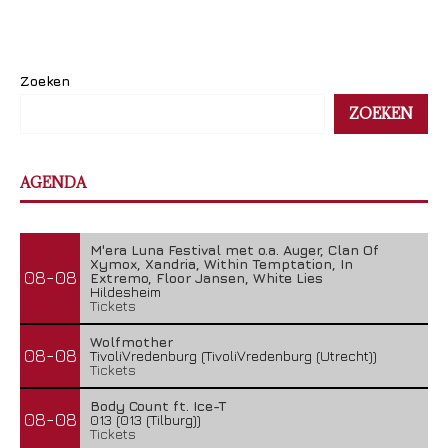
Zoeken
ZOEKEN
AGENDA
M'era Luna Festival met o.a. Auger, Clan Of
Xymox, Xandria, Within Temptation, In
08-08
Extremo, Floor Jansen, White Lies
Hildesheim
Tickets
Wolfmother
08-08
TivoliVredenburg (TivoliVredenburg (Utrecht))
Tickets
Body Count ft. Ice-T
08-08
013 (013 (Tilburg))
Tickets