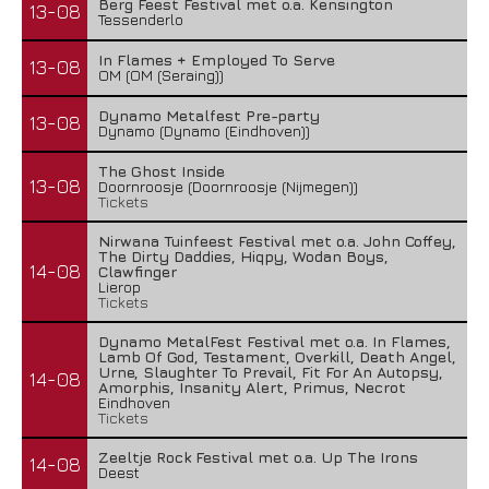
Berg Feest Festival met o.a. Kensington
13-08
Tessenderlo
In Flames + Employed To Serve
13-08
OM (OM (Seraing))
Dynamo Metalfest Pre-party
13-08
Dynamo (Dynamo (Eindhoven))
The Ghost Inside
13-08
Doornroosje (Doornroosje (Nijmegen))
Tickets
Nirwana Tuinfeest Festival met o.a. John Coffey,
The Dirty Daddies, Hiqpy, Wodan Boys,
14-08
Clawfinger
Lierop
Tickets
Dynamo MetalFest Festival met o.a. In Flames,
Lamb Of God, Testament, Overkill, Death Angel,
Urne, Slaughter To Prevail, Fit For An Autopsy,
14-08
Amorphis, Insanity Alert, Primus, Necrot
Eindhoven
Tickets
Zeeltje Rock Festival met o.a. Up The Irons
14-08
Deest