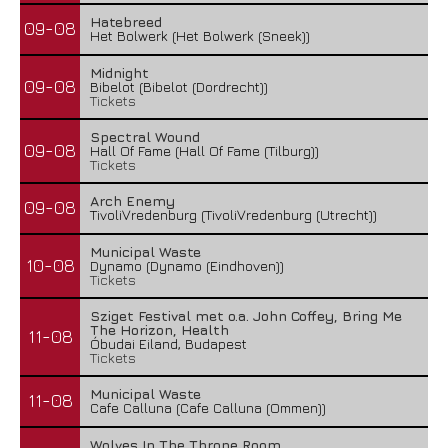
Hatebreed
09-08
Het Bolwerk (Het Bolwerk (Sneek))
Midnight
09-08
Bibelot (Bibelot (Dordrecht))
Tickets
Spectral Wound
09-08
Hall Of Fame (Hall Of Fame (Tilburg))
Tickets
Arch Enemy
09-08
TivoliVredenburg (TivoliVredenburg (Utrecht))
Municipal Waste
10-08
Dynamo (Dynamo (Eindhoven))
Tickets
Sziget Festival met o.a. John Coffey, Bring Me
The Horizon, Health
11-08
Óbudai Eiland, Budapest
Tickets
Municipal Waste
11-08
Cafe Calluna (Cafe Calluna (Ommen))
Wolves In The Throne Room