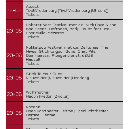
Alcest
18-08
TivoliVredenburg (TivoliVredenburg (Utrecht))
Tickets
Cabaret Vert Festival met o.a. Nick Cave & the
Bad Seeds, Deftones, Body Count feat. Ice-T
20-08
Charleville-Mézières
Tickets
Pukkelpop Festival met o.a. Deftones, The
Hives, Stick to your Guns, Chat Pile,
20-08
Deafheaven, Ploegendienst, dEUS
Hasselt
Tickets
Stick To Your Guns
20-08
Nieuwe Nor (Nieuwe Nor (Heerlen))
Tickets
Wolfmother
20-08
Hedon (Hedon (Zwolle))
Racoon
Openluchttheater Hertme (Openluchttheater
20-08
Hertme (Hertme))
Tickets