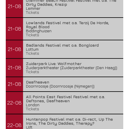
Glemmer Beach Festival Festival met o.a. The
Dirty Daddies, Krezip
21-08
Lemmer
Tickets
Lowlands Festival met o.a. Terzij De Horde,
Royal Blood
21-08
Biddinghuizen
Tickets
Badlands Festival met o.a. Bongloard
21-08
Lottum
Tickets
Zuiderpark Live: Wolfmother
21-08
Zuiderparktheater (Zuiderparktheater (Den Haag))
Tickets
Deafheaven
21-08
Doornroosje (Doornroosje (Nijmegen))
All Points East Festival Festival met o.a.
Deftones, Deafheaven
22-08
London
Tickets
Huntenpop Festival met o.a. Di-rect, Up The
Irons, The Dirty Daddies, Therapy?
22-08
Ulft