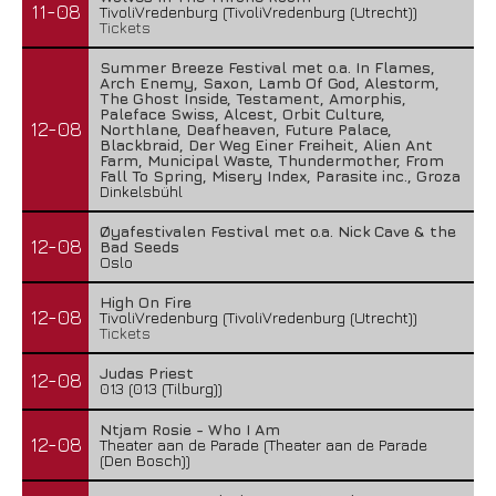
11-08
TivoliVredenburg (TivoliVredenburg (Utrecht))
Tickets
Summer Breeze Festival met o.a. In Flames,
Arch Enemy, Saxon, Lamb Of God, Alestorm,
The Ghost Inside, Testament, Amorphis,
Paleface Swiss, Alcest, Orbit Culture,
12-08
Northlane, Deafheaven, Future Palace,
Blackbraid, Der Weg Einer Freiheit, Alien Ant
Farm, Municipal Waste, Thundermother, From
Fall To Spring, Misery Index, Parasite inc., Groza
Dinkelsbühl
Øyafestivalen Festival met o.a. Nick Cave & the
12-08
Bad Seeds
Oslo
High On Fire
12-08
TivoliVredenburg (TivoliVredenburg (Utrecht))
Tickets
Judas Priest
12-08
013 (013 (Tilburg))
Ntjam Rosie - Who I Am
12-08
Theater aan de Parade (Theater aan de Parade
(Den Bosch))