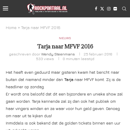
Home
»
Tarja naar MFVF 2016
NIEUWS
Tarja naar MFVF 2016
geschreven door
Wendy Steenmans
25 februari 2016
533
views
0 minuten leestijd
Het heeft even geduurd maar gisteren kwam het bericht naar
buiten dat niemand minder dan
Tarja
naar MFVF komt. Zij is de
headliner op zondag.
Er wordt ons beloofd dat dit een bijzondere en unieke show zal
gaan worden. Tarja kennende zal zij dan ook het publiek om
haar vingers winden en ze waar voor hun geld geven. Genoeg
om naar uit te kijken dus!
Inmiddels is ook bekend dat de golden tickets binnen een uur