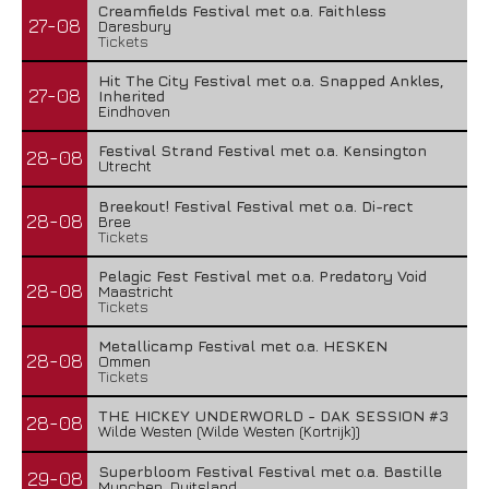
Creamfields Festival met o.a. Faithless
27-08
Daresbury
Tickets
Hit The City Festival met o.a. Snapped Ankles,
27-08
Inherited
Eindhoven
Festival Strand Festival met o.a. Kensington
28-08
Utrecht
Breekout! Festival Festival met o.a. Di-rect
28-08
Bree
Tickets
Pelagic Fest Festival met o.a. Predatory Void
28-08
Maastricht
Tickets
Metallicamp Festival met o.a. HESKEN
28-08
Ommen
Tickets
THE HICKEY UNDERWORLD - DAK SESSION #3
28-08
Wilde Westen (Wilde Westen (Kortrijk))
Superbloom Festival Festival met o.a. Bastille
29-08
Munchen, Duitsland