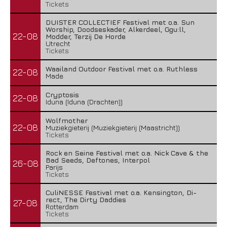
Tickets
DUISTER COLLECTIEF Festival met o.a. Sun
Worship, Doodseskader, Alkerdeel, Ggu:ll,
22-08
Modder, Terzij De Horde
Utrecht
Tickets
Waailand Outdoor Festival met o.a. Ruthless
22-08
Made
Cryptosis
22-08
Iduna (Iduna (Drachten))
Wolfmother
22-08
Muziekgieterij (Muziekgieterij (Maastricht))
Tickets
Rock en Seine Festival met o.a. Nick Cave & the
Bad Seeds, Deftones, Interpol
26-08
Parijs
Tickets
CuliNESSE Festival met o.a. Kensington, Di-
rect, The Dirty Daddies
27-08
Rotterdam
Tickets