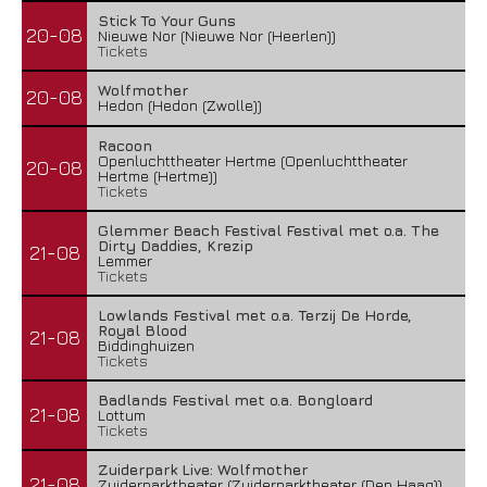
Stick To Your Guns
20-08
Nieuwe Nor (Nieuwe Nor (Heerlen))
Tickets
Wolfmother
20-08
Hedon (Hedon (Zwolle))
Racoon
Openluchttheater Hertme (Openluchttheater
20-08
Hertme (Hertme))
Tickets
Glemmer Beach Festival Festival met o.a. The
Dirty Daddies, Krezip
21-08
Lemmer
Tickets
Lowlands Festival met o.a. Terzij De Horde,
Royal Blood
21-08
Biddinghuizen
Tickets
Badlands Festival met o.a. Bongloard
21-08
Lottum
Tickets
Zuiderpark Live: Wolfmother
21-08
Zuiderparktheater (Zuiderparktheater (Den Haag))