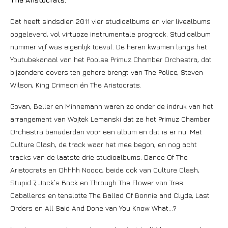
Dat heeft sindsdien 2011 vier studioalbums en vier livealbums
opgeleverd, vol virtuoze instrumentale progrock. Studioalbum
nummer vijf was eigenlijk toeval. De heren kwamen langs het
Youtubekanaal van het Poolse Primuz Chamber Orchestra, dat
bijzondere covers ten gehore brengt van The Police, Steven
Wilson, King Crimson én The Aristocrats.
Govan, Beller en Minnemann waren zo onder de indruk van het
arrangement van Wojtek Lemanski dat ze het Primuz Chamber
Orchestra benaderden voor een album en dat is er nu. Met
Culture Clash, de track waar het mee begon, en nog acht
tracks van de laatste drie studioalbums: Dance Of The
Aristocrats en Ohhhh Noooo, beide ook van Culture Clash,
Stupid 7, Jack’s Back en Through The Flower van Tres
Caballeros en tenslotte The Ballad Of Bonnie and Clyde, Last
Orders en All Said And Done van You Know What…?