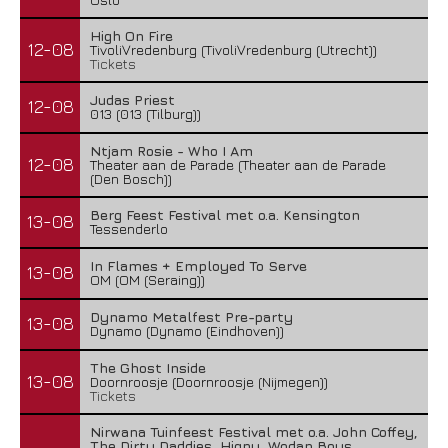
High On Fire
12-08
TivoliVredenburg (TivoliVredenburg (Utrecht))
Tickets
Judas Priest
12-08
013 (013 (Tilburg))
Ntjam Rosie - Who I Am
12-08
Theater aan de Parade (Theater aan de Parade
(Den Bosch))
Berg Feest Festival met o.a. Kensington
13-08
Tessenderlo
In Flames + Employed To Serve
13-08
OM (OM (Seraing))
Dynamo Metalfest Pre-party
13-08
Dynamo (Dynamo (Eindhoven))
The Ghost Inside
13-08
Doornroosje (Doornroosje (Nijmegen))
Tickets
Nirwana Tuinfeest Festival met o.a. John Coffey,
The Dirty Daddies, Hiqpy, Wodan Boys,