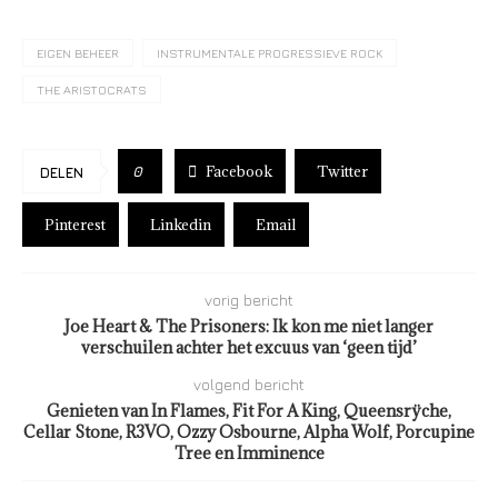
EIGEN BEHEER
INSTRUMENTALE PROGRESSIEVE ROCK
THE ARISTOCRATS
Facebook
Twitter
0
DELEN
Pinterest
Linkedin
Email
vorig bericht
Joe Heart & The Prisoners: Ik kon me niet langer
verschuilen achter het excuus van ‘geen tijd’
volgend bericht
Genieten van In Flames, Fit For A King, Queensrÿche,
Cellar Stone, R3VO, Ozzy Osbourne, Alpha Wolf, Porcupine
Tree en Imminence