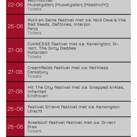
Wolfmother
22-08
Muziekgieterij (Muziekgieterij (Maastricht))
Tickets
Rock en Seine Festival met o.a. Nick Cave & the
Bad Seeds, Deftones, Interpol
26-08
Parijs
Tickets
CuliNESSE Festival met o.a. Kensington, Di-
rect, The Dirty Daddies
27-08
Rotterdam
Tickets
Creamfields Festival met o.a. Faithless
27-08
Daresbury
Tickets
Hit The City Festival met o.a. Snapped Ankles,
27-08
Inherited
Eindhoven
Festival Strand Festival met o.a. Kensington
28-08
Utrecht
Breekout! Festival Festival met o.a. Di-rect
28-08
Bree
Tickets