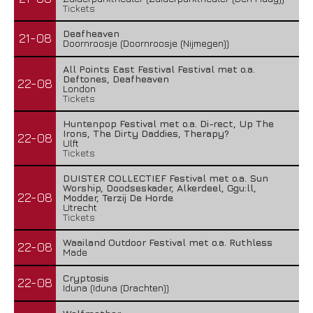
Tickets
Deafheaven
21-08
Doornroosje (Doornroosje (Nijmegen))
All Points East Festival Festival met o.a.
Deftones, Deafheaven
22-08
London
Tickets
Huntenpop Festival met o.a. Di-rect, Up The
Irons, The Dirty Daddies, Therapy?
22-08
Ulft
Tickets
DUISTER COLLECTIEF Festival met o.a. Sun
Worship, Doodseskader, Alkerdeel, Ggu:ll,
22-08
Modder, Terzij De Horde
Utrecht
Tickets
Waailand Outdoor Festival met o.a. Ruthless
22-08
Made
Cryptosis
22-08
Iduna (Iduna (Drachten))