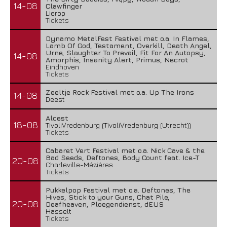
14-08
Clawfinger
Lierop
Tickets
Dynamo MetalFest Festival met o.a. In Flames,
Lamb Of God, Testament, Overkill, Death Angel,
Urne, Slaughter To Prevail, Fit For An Autopsy,
14-08
Amorphis, Insanity Alert, Primus, Necrot
Eindhoven
Tickets
Zeeltje Rock Festival met o.a. Up The Irons
14-08
Deest
Alcest
18-08
TivoliVredenburg (TivoliVredenburg (Utrecht))
Tickets
Cabaret Vert Festival met o.a. Nick Cave & the
Bad Seeds, Deftones, Body Count feat. Ice-T
20-08
Charleville-Mézières
Tickets
Pukkelpop Festival met o.a. Deftones, The
Hives, Stick to your Guns, Chat Pile,
20-08
Deafheaven, Ploegendienst, dEUS
Hasselt
Tickets