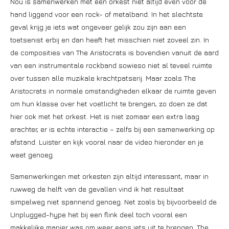
Nou is samenwerken met een orkest niet altijd even voor de
hand liggend voor een rock- of metalband. In het slechtste
geval krijg je iets wat ongeveer gelijk zou zijn aan een
toetsenist erbij en dan heeft het misschien niet zoveel zin. In
de composities van The Aristocrats is bovendien vanuit de aard
van een instrumentale rockband sowieso niet al teveel ruimte
over tussen alle muzikale krachtpatserij. Maar zoals The
Aristocrats in normale omstandigheden elkaar de ruimte geven
om hun klasse over het voetlicht te brengen, zo doen ze dat
hier ook met het orkest. Het is niet zomaar een extra laag
erachter, er is echte interactie – zelfs bij een samenwerking op
afstand. Luister en kijk vooral naar de video hieronder en je
weet genoeg.
Samenwerkingen met orkesten zijn altijd interessant, maar in
ruwweg de helft van de gevallen vind ik het resultaat
simpelweg niet spannend genoeg. Net zoals bij bijvoorbeeld de
Unplugged-hype het bij een flink deel toch vooral een
makkelijke manier was om weer eens iets uit te brengen. The