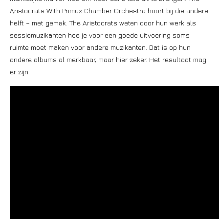
Aristocrats With Primuz Chamber Orchestra hoort bij die andere
helft – met gemak. The Aristocrats weten door hun werk als
sessiemuzikanten hoe je voor een goede uitvoering soms
ruimte moet maken voor andere muzikanten. Dat is op hun
andere albums al merkbaar, maar hier zeker. Het resultaat mag
er zijn.