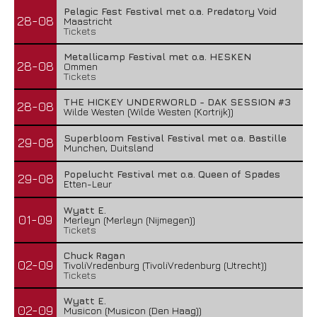
Pelagic Fest Festival met o.a. Predatory Void
28-08
Maastricht
Tickets
Metallicamp Festival met o.a. HESKEN
28-08
Ommen
Tickets
THE HICKEY UNDERWORLD - DAK SESSION #3
28-08
Wilde Westen (Wilde Westen (Kortrijk))
Superbloom Festival Festival met o.a. Bastille
29-08
Munchen, Duitsland
Popelucht Festival met o.a. Queen of Spades
29-08
Etten-Leur
Wyatt E.
01-09
Merleyn (Merleyn (Nijmegen))
Tickets
Chuck Ragan
02-09
TivoliVredenburg (TivoliVredenburg (Utrecht))
Tickets
Wyatt E.
02-09
Musicon (Musicon (Den Haag))