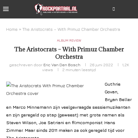
Home
»
The Aristocrats – With Primuz Chamber Orchestra
ALBUM REVIEW
The Aristocrats – With Primuz Chamber
Orchestra
geschreven door
Eric Van Den Bosch
26 juni 2022
1,2K
views
2 minuten leestijd
Guthrie
Govan,
Bryan Beller
en Marco Minnemann zijn veelgevraagde sessiemuzikanten
en zijn geregeld op stap (geweest) met grote namen als
Steven Wilson, Joe Satriani en filmcomponist Hans
Zimmer. Maar sinds 2011 maken ze ook geregeld tijd voor
The Aristocrats.