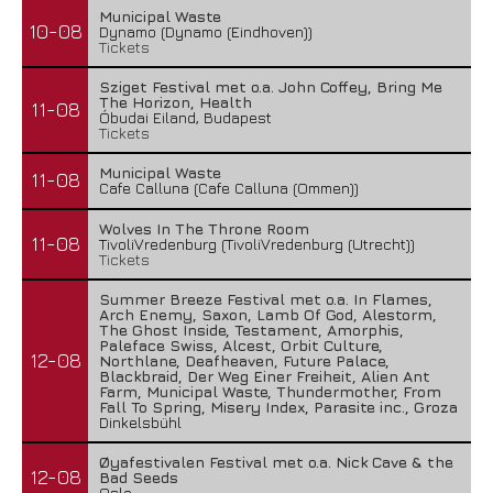
Municipal Waste
10-08
Dynamo (Dynamo (Eindhoven))
Tickets
Sziget Festival met o.a. John Coffey, Bring Me
The Horizon, Health
11-08
Óbudai Eiland, Budapest
Tickets
Municipal Waste
11-08
Cafe Calluna (Cafe Calluna (Ommen))
Wolves In The Throne Room
11-08
TivoliVredenburg (TivoliVredenburg (Utrecht))
Tickets
Summer Breeze Festival met o.a. In Flames,
Arch Enemy, Saxon, Lamb Of God, Alestorm,
The Ghost Inside, Testament, Amorphis,
Paleface Swiss, Alcest, Orbit Culture,
12-08
Northlane, Deafheaven, Future Palace,
Blackbraid, Der Weg Einer Freiheit, Alien Ant
Farm, Municipal Waste, Thundermother, From
Fall To Spring, Misery Index, Parasite inc., Groza
Dinkelsbühl
Øyafestivalen Festival met o.a. Nick Cave & the
12-08
Bad Seeds
Oslo