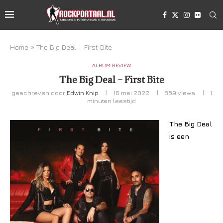
Home
»
The Big Deal – First Bite
ALBUM REVIEW
The Big Deal – First Bite
geschreven door
Edwin Knip
16 mei 2022
859
views
1
minuten leestijd
The Big Deal
is een