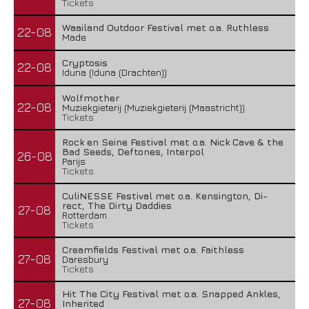
Tickets
Waailand Outdoor Festival met o.a. Ruthless
22-08
Made
Cryptosis
22-08
Iduna (Iduna (Drachten))
Wolfmother
22-08
Muziekgieterij (Muziekgieterij (Maastricht))
Tickets
Rock en Seine Festival met o.a. Nick Cave & the
Bad Seeds, Deftones, Interpol
26-08
Parijs
Tickets
CuliNESSE Festival met o.a. Kensington, Di-
rect, The Dirty Daddies
27-08
Rotterdam
Tickets
Creamfields Festival met o.a. Faithless
27-08
Daresbury
Tickets
Hit The City Festival met o.a. Snapped Ankles,
27-08
Inherited