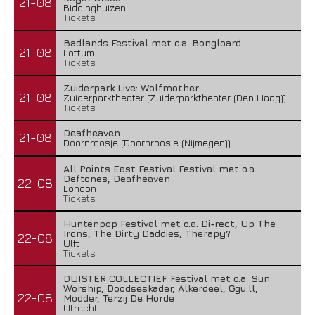
21-08
Biddinghuizen
Tickets
Badlands Festival met o.a. Bongloard
21-08
Lottum
Tickets
Zuiderpark Live: Wolfmother
21-08
Zuiderparktheater (Zuiderparktheater (Den Haag))
Tickets
Deafheaven
21-08
Doornroosje (Doornroosje (Nijmegen))
All Points East Festival Festival met o.a.
Deftones, Deafheaven
22-08
London
Tickets
Huntenpop Festival met o.a. Di-rect, Up The
Irons, The Dirty Daddies, Therapy?
22-08
Ulft
Tickets
DUISTER COLLECTIEF Festival met o.a. Sun
Worship, Doodseskader, Alkerdeel, Ggu:ll,
22-08
Modder, Terzij De Horde
Utrecht