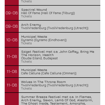
Tickets
Spectral Wound
09-08
Hall Of Fame (Hall Of Fame (Tilburg))
Tickets
Arch Enemy
09-08
TivoliVredenburg (TivoliVredenburg (Utrecht))
Municipal Waste
10-08
Dynamo (Dynamo (Eindhoven))
Tickets
Sziget Festival met o.a. John Coffey, Bring Me
The Horizon, Health
11-08
Óbudai Eiland, Budapest
Tickets
Municipal Waste
11-08
Cafe Calluna (Cafe Calluna (Ommen))
Wolves In The Throne Room
11-08
TivoliVredenburg (TivoliVredenburg (Utrecht))
Tickets
Summer Breeze Festival met o.a. In Flames,
Arch Enemy, Saxon, Lamb Of God, Alestorm,
The Ghost Inside, Testament, Amorphis,