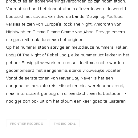
producties en samenwerkingsverbanden op zijn naam staan.
Voordat de band het debuut album afleverde werd de wereld
bestookt met covers van diverse bands. Zo zijn op YouTube
versies te zien van Europe’s Rock The Night, Amaranth van
Nightwish en Gimme Gimme Gimme van Abba. Stevige covers
die geen afbreuk doen aan het origineel.
Op het nummer staan stevige en melodieuze nummers. Fallen,
Lady Of The Night of Rebel Lady, elke nummer ligt lekker in het
gehoor. Stevig gitaarwerk en een solide ritme sectie worden
gecombineerd met aangename, sterke vrouwelijke vocalen.
Vanaf de eerste tonen van Never Say Never is het een
aangename muzikale reis. Misschien niet wereldschokkend,
maar interessant genoeg om er aandacht aan te besteden. Ik
nodig je dan ook uit om het album een keer goed te luisteren.
FRONTIER RECORDS
THE BIG DEAL