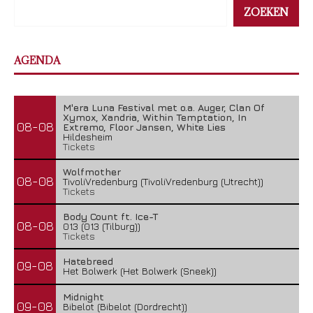
ZOEKEN
AGENDA
M'era Luna Festival met o.a. Auger, Clan Of
Xymox, Xandria, Within Temptation, In
08-08
Extremo, Floor Jansen, White Lies
Hildesheim
Tickets
Wolfmother
08-08
TivoliVredenburg (TivoliVredenburg (Utrecht))
Tickets
Body Count ft. Ice-T
08-08
013 (013 (Tilburg))
Tickets
Hatebreed
09-08
Het Bolwerk (Het Bolwerk (Sneek))
Midnight
09-08
Bibelot (Bibelot (Dordrecht))