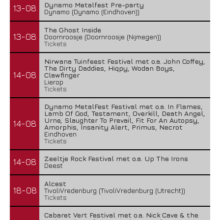
Dynamo Metalfest Pre-party
13-08
Dynamo (Dynamo (Eindhoven))
The Ghost Inside
13-08
Doornroosje (Doornroosje (Nijmegen))
Tickets
Nirwana Tuinfeest Festival met o.a. John Coffey,
The Dirty Daddies, Hiqpy, Wodan Boys,
14-08
Clawfinger
Lierop
Tickets
Dynamo MetalFest Festival met o.a. In Flames,
Lamb Of God, Testament, Overkill, Death Angel,
Urne, Slaughter To Prevail, Fit For An Autopsy,
14-08
Amorphis, Insanity Alert, Primus, Necrot
Eindhoven
Tickets
Zeeltje Rock Festival met o.a. Up The Irons
14-08
Deest
Alcest
18-08
TivoliVredenburg (TivoliVredenburg (Utrecht))
Tickets
Cabaret Vert Festival met o.a. Nick Cave & the