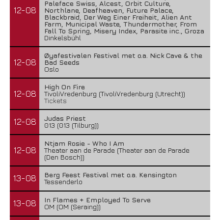
Paleface Swiss, Alcest, Orbit Culture,
12-08
Northlane, Deafheaven, Future Palace,
Blackbraid, Der Weg Einer Freiheit, Alien Ant
Farm, Municipal Waste, Thundermother, From
Fall To Spring, Misery Index, Parasite inc., Groza
Dinkelsbühl
Øyafestivalen Festival met o.a. Nick Cave & the
12-08
Bad Seeds
Oslo
High On Fire
12-08
TivoliVredenburg (TivoliVredenburg (Utrecht))
Tickets
Judas Priest
12-08
013 (013 (Tilburg))
Ntjam Rosie - Who I Am
12-08
Theater aan de Parade (Theater aan de Parade
(Den Bosch))
Berg Feest Festival met o.a. Kensington
13-08
Tessenderlo
In Flames + Employed To Serve
13-08
OM (OM (Seraing))