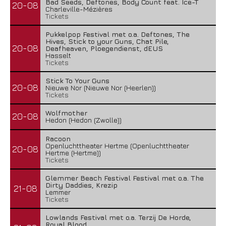
Bad Seeds, Deftones, Body Count feat. Ice-T
20-08
Charleville-Mézières
Tickets
Pukkelpop Festival met o.a. Deftones, The
Hives, Stick to your Guns, Chat Pile,
20-08
Deafheaven, Ploegendienst, dEUS
Hasselt
Tickets
Stick To Your Guns
20-08
Nieuwe Nor (Nieuwe Nor (Heerlen))
Tickets
Wolfmother
20-08
Hedon (Hedon (Zwolle))
Racoon
Openluchttheater Hertme (Openluchttheater
20-08
Hertme (Hertme))
Tickets
Glemmer Beach Festival Festival met o.a. The
Dirty Daddies, Krezip
21-08
Lemmer
Tickets
Lowlands Festival met o.a. Terzij De Horde,
Royal Blood