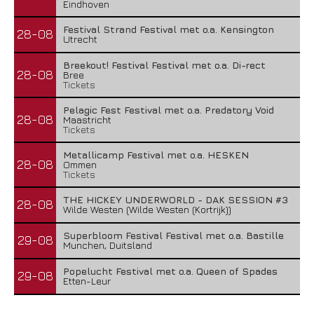
Eindhoven
Festival Strand Festival met o.a. Kensington
28-08
Utrecht
Breekout! Festival Festival met o.a. Di-rect
28-08
Bree
Tickets
Pelagic Fest Festival met o.a. Predatory Void
28-08
Maastricht
Tickets
Metallicamp Festival met o.a. HESKEN
28-08
Ommen
Tickets
THE HICKEY UNDERWORLD - DAK SESSION #3
28-08
Wilde Westen (Wilde Westen (Kortrijk))
Superbloom Festival Festival met o.a. Bastille
29-08
Munchen, Duitsland
Popelucht Festival met o.a. Queen of Spades
29-08
Etten-Leur