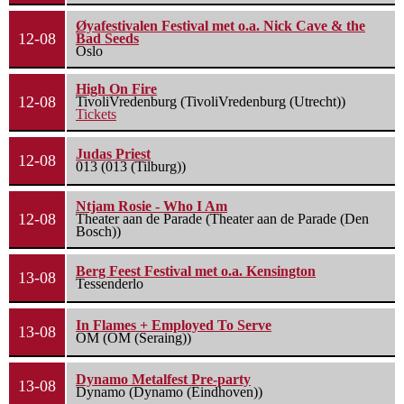
Øyafestivalen Festival met o.a. Nick Cave & the
12-08
Bad Seeds
Oslo
High On Fire
12-08
TivoliVredenburg (TivoliVredenburg (Utrecht))
Tickets
Judas Priest
12-08
013 (013 (Tilburg))
Ntjam Rosie - Who I Am
12-08
Theater aan de Parade (Theater aan de Parade (Den
Bosch))
Berg Feest Festival met o.a. Kensington
13-08
Tessenderlo
In Flames + Employed To Serve
13-08
OM (OM (Seraing))
Dynamo Metalfest Pre-party
13-08
Dynamo (Dynamo (Eindhoven))