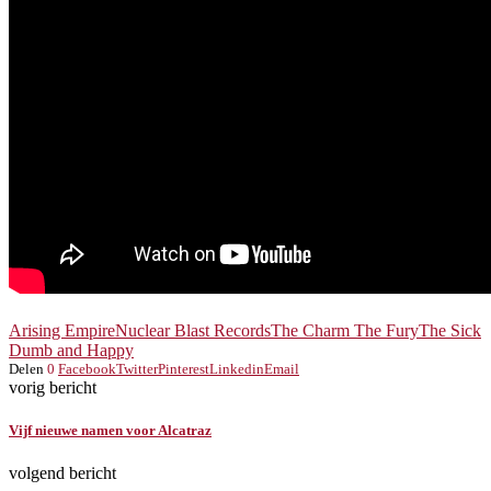
Arising Empire
Nuclear Blast Records
The Charm The Fury
The Sick
Dumb and Happy
Delen
0
Facebook
Twitter
Pinterest
Linkedin
Email
vorig bericht
Vijf nieuwe namen voor Alcatraz
volgend bericht