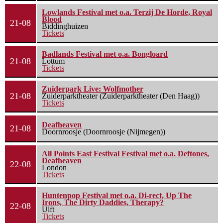
Lowlands Festival met o.a. Terzij De Horde, Royal
Blood
21-08
Biddinghuizen
Tickets
Badlands Festival met o.a. Bongloard
21-08
Lottum
Tickets
Zuiderpark Live: Wolfmother
21-08
Zuiderparktheater (Zuiderparktheater (Den Haag))
Tickets
Deafheaven
21-08
Doornroosje (Doornroosje (Nijmegen))
All Points East Festival Festival met o.a. Deftones,
Deafheaven
22-08
London
Tickets
Huntenpop Festival met o.a. Di-rect, Up The
Irons, The Dirty Daddies, Therapy?
22-08
Ulft
Tickets