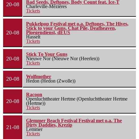
Bad Seeds, Deftones, Body Count feat. Ice-T
20-08
Charleville-Mézières
Tickets
Pukkelpop Festival met o.a. Deftones, The Hives,
Stick to your Guns, Chat Pile, Deafheaven,
20-08
Ploegendienst, dEUS
Hasselt
Tickets
Stick To Your Guns
20-08
Nieuwe Nor (Nieuwe Nor (Heerlen))
Tickets
Wolfmother
20-08
Hedon (Hedon (Zwolle))
Racoon
Openluchttheater Hertme (Openluchttheater Hertme
20-08
(Hertme))
Tickets
Glemmer Beach Festival Festival met o.a. The
Dirty Daddies, Krezip
21-08
Lemmer
Tickets