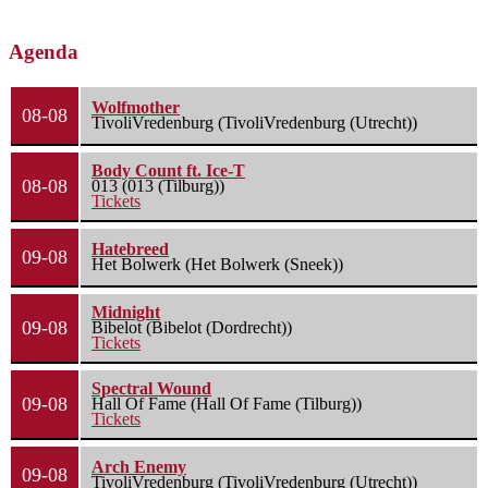
Agenda
Wolfmother
08-08
TivoliVredenburg (TivoliVredenburg (Utrecht))
Body Count ft. Ice-T
08-08
013 (013 (Tilburg))
Tickets
Hatebreed
09-08
Het Bolwerk (Het Bolwerk (Sneek))
Midnight
09-08
Bibelot (Bibelot (Dordrecht))
Tickets
Spectral Wound
09-08
Hall Of Fame (Hall Of Fame (Tilburg))
Tickets
Arch Enemy
09-08
TivoliVredenburg (TivoliVredenburg (Utrecht))