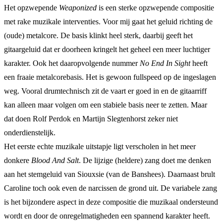
Het opzwepende
Weaponized
is een sterke opzwepende compositie
met rake muzikale interventies. Voor mij gaat het geluid richting de
(oude) metalcore. De basis klinkt heel sterk, daarbij geeft het
gitaargeluid dat er doorheen kringelt het geheel een meer luchtiger
karakter. Ook het daaropvolgende nummer
No End In Sight
heeft
een fraaie metalcorebasis. Het is gewoon fullspeed op de ingeslagen
weg. Vooral drumtechnisch zit de vaart er goed in en de gitaarriff
kan alleen maar volgen om een stabiele basis neer te zetten. Maar
dat doen Rolf Perdok en Martijn Slegtenhorst zeker niet
onderdienstelijk.
Het eerste echte muzikale uitstapje ligt verscholen in het meer
donkere
Blood And Salt
. De lijzige (heldere) zang doet me denken
aan het stemgeluid van Siouxsie (van de Banshees). Daarnaast brult
Caroline toch ook even de narcissen de grond uit. De variabele zang
is het bijzondere aspect in deze compositie die muzikaal ondersteund
wordt en door de onregelmatigheden een spannend karakter heeft.