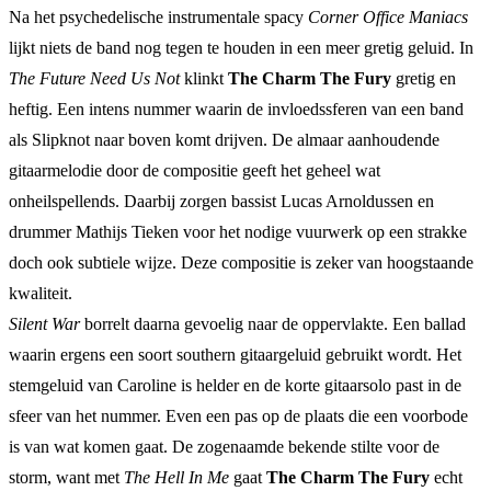
Na het psychedelische instrumentale spacy
Corner Office Maniacs
lijkt niets de band nog tegen te houden in een meer gretig geluid. In
The Future Need Us Not
klinkt
The Charm The Fury
gretig en
heftig. Een intens nummer waarin de invloedssferen van een band
als Slipknot naar boven komt drijven. De almaar aanhoudende
gitaarmelodie door de compositie geeft het geheel wat
onheilspellends. Daarbij zorgen bassist Lucas Arnoldussen en
drummer Mathijs Tieken voor het nodige vuurwerk op een strakke
doch ook subtiele wijze. Deze compositie is zeker van hoogstaande
kwaliteit.
Silent War
borrelt daarna gevoelig naar de oppervlakte. Een ballad
waarin ergens een soort southern gitaargeluid gebruikt wordt. Het
stemgeluid van Caroline is helder en de korte gitaarsolo past in de
sfeer van het nummer. Even een pas op de plaats die een voorbode
is van wat komen gaat. De zogenaamde bekende stilte voor de
storm, want met
The Hell In Me
gaat
The Charm The Fury
echt