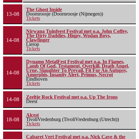
The Ghost Inside
13-08
Doornroosje (Doornroosje (Nijmegen))
Tickets
Nirwana Tuinfeest Festival met o.a. John Coffey,
The Dirty Daddies, Hiqpy, Wodan Boys,
14-08
Clawfinger
Lierop
Tickets
Dynamo MetalFest Festival met o.a. In Flames,
Lamb Of God, Testament, Overkill, Death Angel,
Urne, Slaughter To Prevail, Fit For An Autopsy,
14-08
Amorphis, Insanity Alert, Primus, Necrot
Eindhoven
Tickets
Zeeltje Rock Festival met o.a. Up The Irons
14-08
Deest
Alcest
18-08
TivoliVredenburg (TivoliVredenburg (Utrecht))
Tickets
Cabaret Vert Festival met o.a. Nick Cave & the