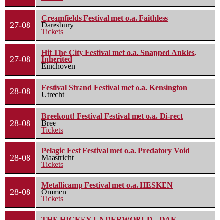
Creamfields Festival met o.a. Faithless
27-08
Daresbury
Tickets
Hit The City Festival met o.a. Snapped Ankles,
27-08
Inherited
Eindhoven
Festival Strand Festival met o.a. Kensington
28-08
Utrecht
Breekout! Festival Festival met o.a. Di-rect
28-08
Bree
Tickets
Pelagic Fest Festival met o.a. Predatory Void
28-08
Maastricht
Tickets
Metallicamp Festival met o.a. HESKEN
28-08
Ommen
Tickets
THE HICKEY UNDERWORLD - DAK