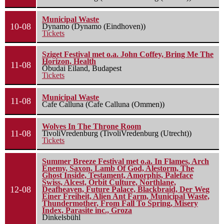
Municipal Waste
10-08
Dynamo (Dynamo (Eindhoven))
Tickets
Sziget Festival met o.a. John Coffey, Bring Me The
Horizon, Health
11-08
Óbudai Eiland, Budapest
Tickets
Municipal Waste
11-08
Cafe Calluna (Cafe Calluna (Ommen))
Wolves In The Throne Room
11-08
TivoliVredenburg (TivoliVredenburg (Utrecht))
Tickets
Summer Breeze Festival met o.a. In Flames, Arch
Enemy, Saxon, Lamb Of God, Alestorm, The
Ghost Inside, Testament, Amorphis, Paleface
Swiss, Alcest, Orbit Culture, Northlane,
12-08
Deafheaven, Future Palace, Blackbraid, Der Weg
Einer Freiheit, Alien Ant Farm, Municipal Waste,
Thundermother, From Fall To Spring, Misery
Index, Parasite inc., Groza
Dinkelsbühl