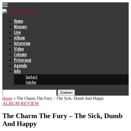
Home
Nieuws
Live
Album
Interview
Video
Column
Prijsvraag
Agenda
Info
Contact
Colofon
Zoeken
Home
»
The Charm The Fury – The Sick, Dumb And Happy
ALBUM REVIEW
The Charm The Fury – The Sick, Dumb
And Happy