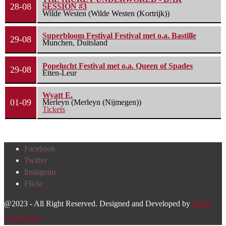
28-08
SESSION #3
Wilde Westen (Wilde Westen (Kortrijk))
Superbloom Festival Festival met o.a. Bastille
29-08
Munchen, Duitsland
Popelucht Festival met o.a. Queen of Spades
29-08
Etten-Leur
Wyatt E.
01-09
Merleyn (Merleyn (Nijmegen))
Tickets
Facebook
Twitter
Instagram
Flickr
@2023 - All Right Reserved. Designed and Developed by
Harm
Lourenssen