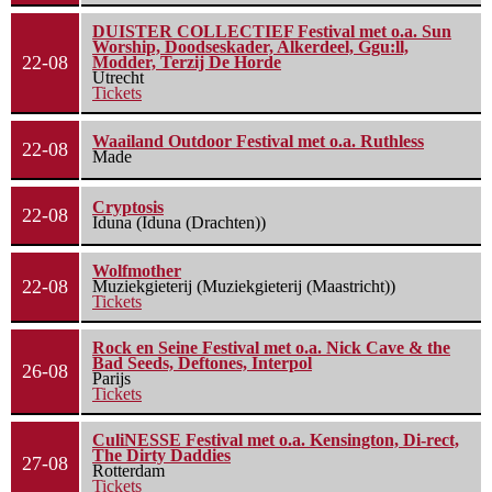
DUISTER COLLECTIEF Festival met o.a. Sun
Worship, Doodseskader, Alkerdeel, Ggu:ll,
22-08
Modder, Terzij De Horde
Utrecht
Tickets
Waailand Outdoor Festival met o.a. Ruthless
22-08
Made
Cryptosis
22-08
Iduna (Iduna (Drachten))
Wolfmother
22-08
Muziekgieterij (Muziekgieterij (Maastricht))
Tickets
Rock en Seine Festival met o.a. Nick Cave & the
Bad Seeds, Deftones, Interpol
26-08
Parijs
Tickets
CuliNESSE Festival met o.a. Kensington, Di-rect,
The Dirty Daddies
27-08
Rotterdam
Tickets