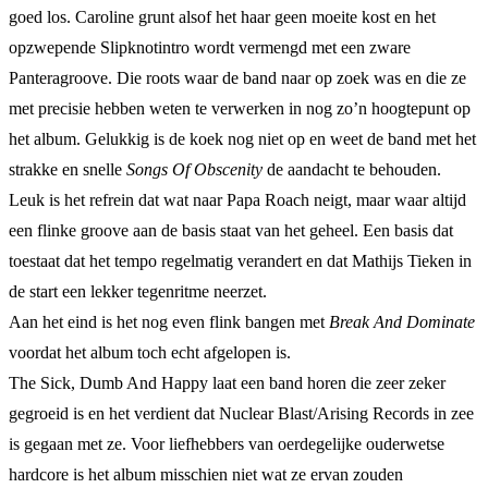
goed los. Caroline grunt alsof het haar geen moeite kost en het
opzwepende Slipknotintro wordt vermengd met een zware
Panteragroove. Die roots waar de band naar op zoek was en die ze
met precisie hebben weten te verwerken in nog zo’n hoogtepunt op
het album. Gelukkig is de koek nog niet op en weet de band met het
strakke en snelle
Songs Of Obscenity
de aandacht te behouden.
Leuk is het refrein dat wat naar Papa Roach neigt, maar waar altijd
een flinke groove aan de basis staat van het geheel. Een basis dat
toestaat dat het tempo regelmatig verandert en dat Mathijs Tieken in
de start een lekker tegenritme neerzet.
Aan het eind is het nog even flink bangen met
Break And Dominate
voordat het album toch echt afgelopen is.
The Sick, Dumb And Happy laat een band horen die zeer zeker
gegroeid is en het verdient dat Nuclear Blast/Arising Records in zee
is gegaan met ze. Voor liefhebbers van oerdegelijke ouderwetse
hardcore is het album misschien niet wat ze ervan zouden