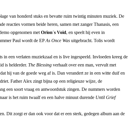
plage van honderd stuks en bevatte ruim twintig minuten muziek. De
ende reacties vormen beide heren, samen met zanger Thanasis, een
en demo opgenomen met
Orion´s Void
, en speelt hij even in
 drummer Paul wordt de EP
As Once Was
uitgebracht. Tolis wordt
in een verlaten muziekzaal en is live ingespeeld. Invloeden kreeg de
id is helderder.
The Blessing
verhaalt over een man, vervult met
at hij van de goede weg af is. Dan verandert ze in een witte duif en
riet. Father Alex zingt bijna op een religieuze wijze, de
zang een soort vraag en antwoordstuk zingen. De nummers worden
innaar is het ruim twaalf en een halve minuut durende
Until Grief
ren. Dit zorgt er dan ook voor dat er een sterk, gedegen album aan de