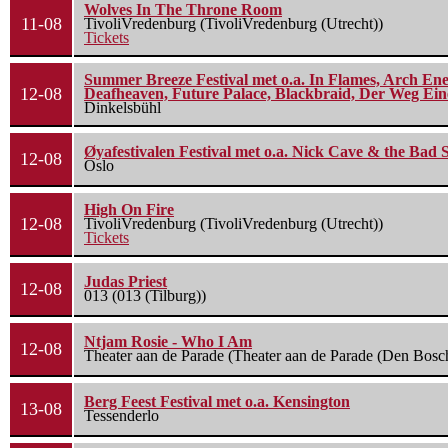
Wolves In The Throne Room
11-08
TivoliVredenburg (TivoliVredenburg (Utrecht))
Tickets
Summer Breeze Festival met o.a. In Flames, Arch Ene
12-08
Deafheaven, Future Palace, Blackbraid, Der Weg Eine
Dinkelsbühl
Øyafestivalen Festival met o.a. Nick Cave & the Bad 
12-08
Oslo
High On Fire
12-08
TivoliVredenburg (TivoliVredenburg (Utrecht))
Tickets
Judas Priest
12-08
013 (013 (Tilburg))
Ntjam Rosie - Who I Am
12-08
Theater aan de Parade (Theater aan de Parade (Den Bosc
Berg Feest Festival met o.a. Kensington
13-08
Tessenderlo