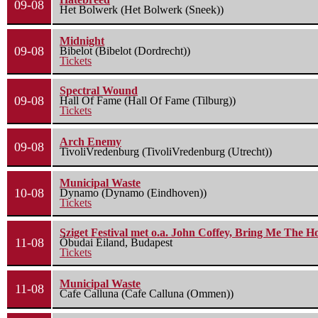
09-08
Het Bolwerk (Het Bolwerk (Sneek))
Midnight
09-08
Bibelot (Bibelot (Dordrecht))
Tickets
Spectral Wound
09-08
Hall Of Fame (Hall Of Fame (Tilburg))
Tickets
Arch Enemy
09-08
TivoliVredenburg (TivoliVredenburg (Utrecht))
Municipal Waste
10-08
Dynamo (Dynamo (Eindhoven))
Tickets
Sziget Festival met o.a. John Coffey, Bring Me The H
11-08
Óbudai Eiland, Budapest
Tickets
Municipal Waste
11-08
Cafe Calluna (Cafe Calluna (Ommen))