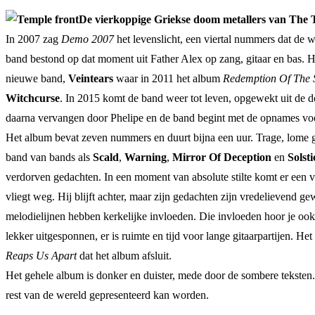
De vierkoppige Griekse doom metallers van The
In 2007 zag
Demo 2007
het levenslicht, een viertal nummers dat de
band bestond op dat moment uit Father Alex op zang, gitaar en bas. H
nieuwe band,
Veintears
waar in 2011 het album
Redemption Of The 
Witchcurse
. In 2015 komt de band weer tot leven, opgewekt uit de d
daarna vervangen door Phelipe en de band begint met de opnames voo
Het album bevat zeven nummers en duurt bijna een uur. Trage, lome g
band van bands als
Scald
,
Warning
,
Mirror Of Deception
en
Solsti
verdorven gedachten. In een moment van absolute stilte komt er een vr
vliegt weg. Hij blijft achter, maar zijn gedachten zijn vredelievend 
melodielijnen hebben kerkelijke invloeden. Die invloeden hoor je ook
lekker uitgesponnen, er is ruimte en tijd voor lange gitaarpartijen. 
Reaps Us Apart
dat het album afsluit.
Het gehele album is donker en duister, mede door de sombere teksten. 
rest van de wereld gepresenteerd kan worden.