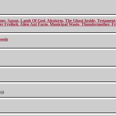
my, Saxon, Lamb Of God, Alestorm, The Ghost Inside, Testament, A
r Freiheit, Alien Ant Farm, Municipal Waste, Thundermother, Fro
Seeds
h))