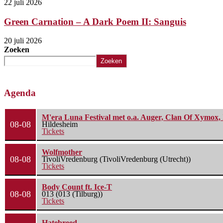
22 juli 2026
Green Carnation – A Dark Poem II: Sanguis
20 juli 2026
Zoeken
Zoeken
Agenda
M'era Luna Festival met o.a. Auger, Clan Of Xymox, 
08-08
Hildesheim
Tickets
Wolfmother
08-08
TivoliVredenburg (TivoliVredenburg (Utrecht))
Tickets
Body Count ft. Ice-T
08-08
013 (013 (Tilburg))
Tickets
Hatebreed