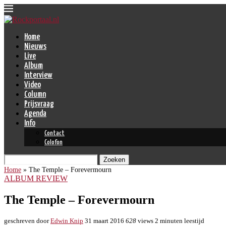
Home
Nieuws
Live
Album
Interview
Video
Column
Prijsvraag
Agenda
Info
Contact
Colofon
Zoeken
Home
»
The Temple – Forevermourn
ALBUM REVIEW
The Temple – Forevermourn
geschreven door
Edwin Knip
31 maart 2016
628
views
2 minuten leestijd