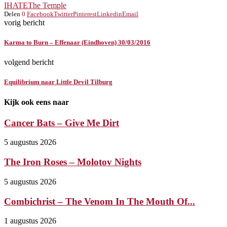
IHATE
The Temple
Delen
0
Facebook
Twitter
Pinterest
Linkedin
Email
vorig bericht
Karma to Burn – Effenaar (Eindhoven) 30/03/2016
volgend bericht
Equilibrium naar Little Devil Tilburg
Kijk ook eens naar
Cancer Bats – Give Me Dirt
5 augustus 2026
The Iron Roses – Molotov Nights
5 augustus 2026
Combichrist – The Venom In The Mouth Of...
1 augustus 2026