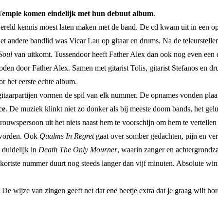
 Temple komen eindelijk met hun debuut album
.
 wereld kennis moest laten maken met de band. De cd kwam uit in een o
et andere bandlid was Vicar Lau op gitaar en drums. Na de teleurstell
Soul
van uitkomt. Tussendoor heeft Father Alex dan ook nog even e
oden door Father Alex. Samen met gitarist Tolis, gitarist Stefanos en
r het eerste echte album.
itaarpartijen vormen de spil van elk nummer. De opnames vonden plaats 
ce
. De muziek klinkt niet zo donker als bij meeste doom bands, het gelu
ouwspersoon uit het niets naast hem te voorschijn om hem te vertellen d
geworden. Ook
Qualms In Regret
gaat over somber gedachten, pijn en verd
 duidelijk in
Death The Only Mourner
, waarin zanger en achtergrond
Het kortste nummer duurt nog steeds langer dan vijf minuten. Absolute w
De wijze van zingen geeft net dat ene beetje extra dat je graag wilt ho