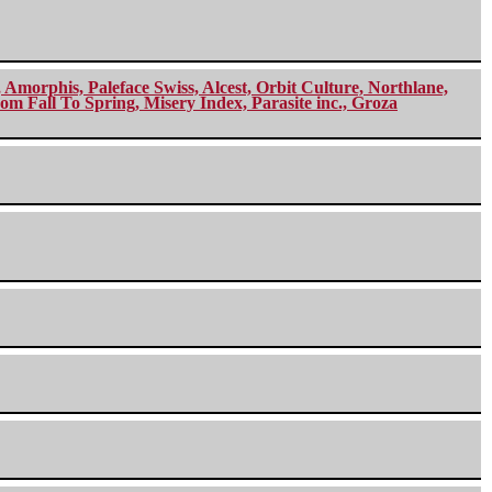
morphis, Paleface Swiss, Alcest, Orbit Culture, Northlane,
m Fall To Spring, Misery Index, Parasite inc., Groza