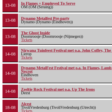
In Flames + Employed To Serve
13-08
OM (OM (Seraing))
Dynamo Metalfest Pre-party
13-08
Dynamo (Dynamo (Eindhoven))
The Ghost Inside
13-08
Doornroosje (Doornroosje (Nijmegen))
Tickets
Nirwana Tuinfeest Festival met o.a. John Coffey, Th
14-08
Lierop
Tickets
Dynamo MetalFest Festival met o.a. In Flames, Lamb O
Necrot
14-08
Eindhoven
Tickets
Zeeltje Rock Festival met o.a. Up The Irons
14-08
Deest
Alcest
18-08
TivoliVredenburg (TivoliVredenburg (Utrecht))
Tickets